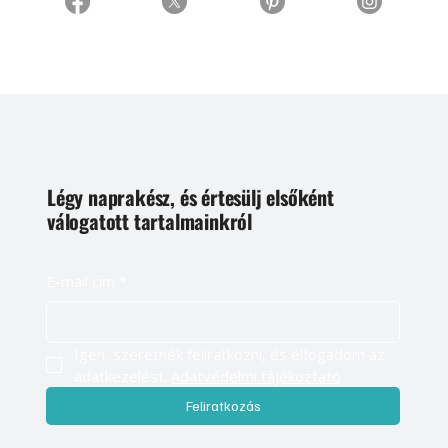
Légy naprakész, és értesülj elsőként
válogatott tartalmainkról
E-mail cím
*
Igen, szeretnék feliratkozni, és elfogadom az 
adatkezelést. 
Adatvédelmi tájékoztató
Feliratkozás