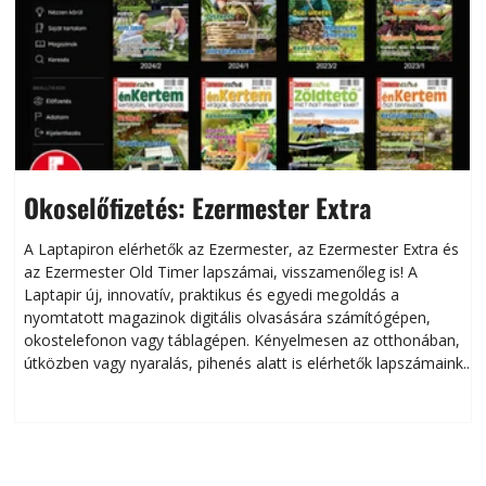
Okoselőfizetés: Ezermester Extra
A Laptapiron elérhetők az Ezermester, az Ezermester Extra és
az Ezermester Old Timer lapszámai, visszamenőleg is! A
Laptapir új, innovatív, praktikus és egyedi megoldás a
L
nyomtatott magazinok digitális olvasására számítógépen,
okostelefonon vagy táblagépen. Kényelmesen az otthonában,
útközben vagy nyaralás, pihenés alatt is elérhetők lapszámaink.
ú
Bárhol, bármikor, akár külföldön élve vagy dolgozva is
B
olvashatók az Ezermester lapszámai. A Laptapir kényelmes
megoldás, mert: – t