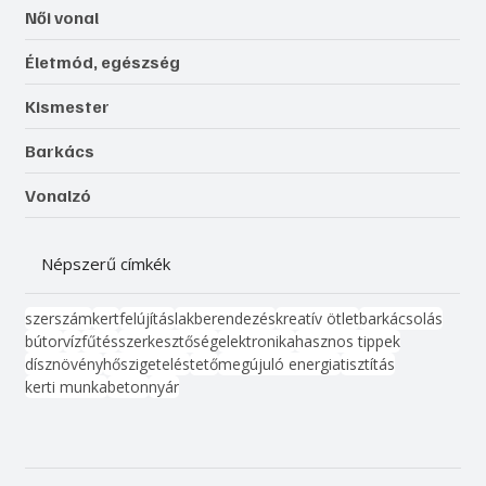
Női vonal
Életmód, egészség
Kismester
Barkács
Vonalzó
Népszerű címkék
szerszám
kert
felújítás
lakberendezés
kreatív ötlet
barkácsolás
bútor
víz
fűtés
szerkesztőség
elektronika
hasznos tippek
dísznövény
hőszigetelés
tető
megújuló energia
tisztítás
kerti munka
beton
nyár