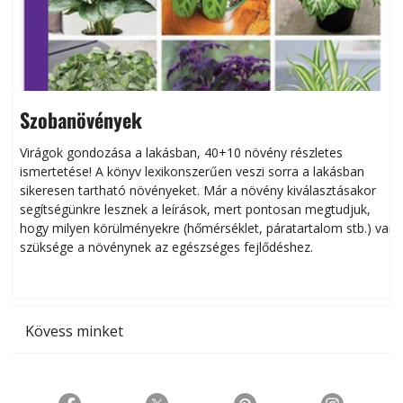
Szobanövények
Virágok gondozása a lakásban, 40+10 növény részletes
ismertetése! A könyv lexikonszerűen veszi sorra a lakásban
s
sikeresen tart­ha­tó növényeket. Már a növény kiválasztásakor
h
segítségünkre lesznek a leírások, mert pontosan megtudjuk,
k
hogy milyen körülményekre (hőmérséklet, páratartalom stb.) van
szüksége a növénynek az egészséges fejlődéshez.
t
Kövess minket