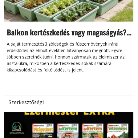
Balkon kertészkedés vagy magaságyás?
Helytakarékos kertészkedés
A saját termesztésű zöldségek és fűszernövények iránti
érdeklődés az elmúlt években látványosan megnőtt. Egyre
többen szeretnék tudni, honnan származik az élelmiszer az
l
asztalukra, miközben a kertészkedés sokak számára
kikapcsolódást és feltöltődést is jelent.
é
d
Szerkesztőségi