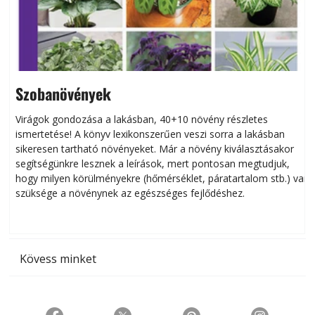
Szobanövények
Virágok gondozása a lakásban, 40+10 növény részletes
ismertetése! A könyv lexikonszerűen veszi sorra a lakásban
s
sikeresen tart­ha­tó növényeket. Már a növény kiválasztásakor
h
segítségünkre lesznek a leírások, mert pontosan megtudjuk,
k
hogy milyen körülményekre (hőmérséklet, páratartalom stb.) van
szüksége a növénynek az egészséges fejlődéshez.
t
Kövess minket