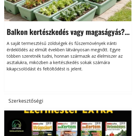
Balkon kertészkedés vagy magaságyás?
Helytakarékos kertészkedés
A saját termesztésű zöldségek és fűszernövények iránti
érdeklődés az elmúlt években látványosan megnőtt. Egyre
többen szeretnék tudni, honnan származik az élelmiszer az
l
asztalukra, miközben a kertészkedés sokak számára
kikapcsolódást és feltöltődést is jelent.
é
d
Szerkesztőségi