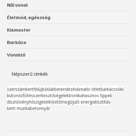
Női vonal
Életmód, egészség
Kismester
Barkács
Vonalzó
Népszerű címkék
szerszám
kert
felújítás
lakberendezés
kreatív ötlet
barkácsolás
bútor
víz
fűtés
szerkesztőség
elektronika
hasznos tippek
dísznövény
hőszigetelés
tető
megújuló energia
tisztítás
kerti munka
beton
nyár