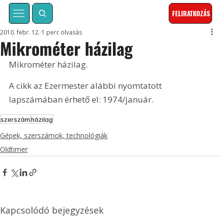
FELIRATKOZÁS
2010. febr. 12.
1 perc olvasás
Mikrométer házilag
Mikrométer házilag. 
A cikk az Ezermester alábbi nyomtatott 
lapszámában érhető el: 1974/január.
szerszám
házilag
Gépek, szerszámok, technológiák
Oldtimer
Kapcsolódó bejegyzések