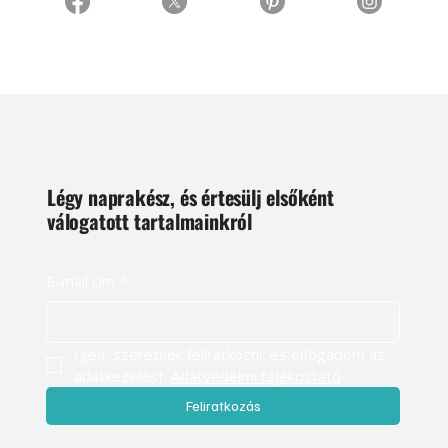
Légy naprakész, és értesülj elsőként
válogatott tartalmainkról
E-mail cím
*
Igen, szeretnék feliratkozni, és elfogadom az 
adatkezelést. 
Adatvédelmi tájékoztató
Feliratkozás