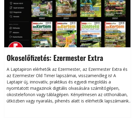
Okoselőfizetés: Ezermester Extra
A Laptapiron elérhetők az Ezermester, az Ezermester Extra és
az Ezermester Old Timer lapszámai, visszamenőleg is! A
Laptapir új, innovatív, praktikus és egyedi megoldás a
L
nyomtatott magazinok digitális olvasására számítógépen,
okostelefonon vagy táblagépen. Kényelmesen az otthonában,
útközben vagy nyaralás, pihenés alatt is elérhetők lapszámaink.
ú
Bárhol, bármikor, akár külföldön élve vagy dolgozva is
B
olvashatók az Ezermester lapszámai. A Laptapir kényelmes
megoldás, mert: – t