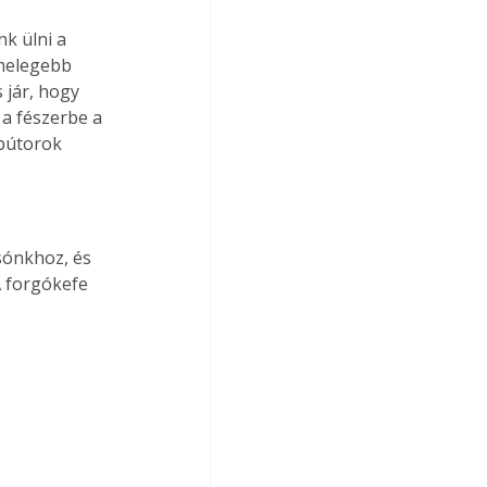
k ülni a 
 melegebb 
 jár, hogy 
 a fészerbe a 
 bútorok 
ónkhoz, és 
A forgókefe 
.