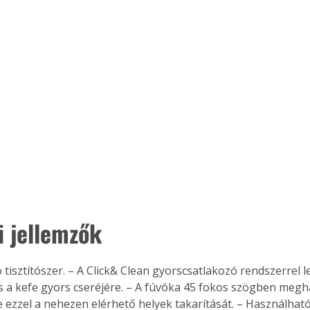
i jellemzők
 tisztítószer. – A Click& Clean gyorscsatlakozó rendszerrel 
 a kefe gyors cseréjére. – A fúvóka 45 fokos szögben meghaj
 ezzel a nehezen elérhető helyek takarítását. – Használható 