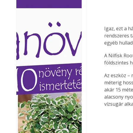
Ezermester lapszámai. A
Ezermester lapszámai
Laptapir kényelmes megoldás,
Laptapir kényelmes 
mert: – t
mert: – t
Igaz, ezt a 
rendszeres t
egyéb hullad
A Nilfisk Roo
földszintes 
Az eszköz – 
méterig hoss
akár 15 méter
alacsony nyo
vízsugár alk