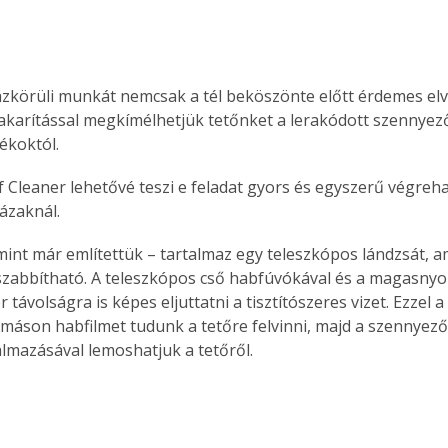
. A
megoldás,
házkörüli munkát nemcsak a tél beköszönte előtt érdemes elv
akarítással megkímélhetjük tetőnket a lerakódott szennyez
ékoktól.
f Cleaner lehetővé teszi e feladat gyors és egyszerű végreha
házaknál.
mint már említettük – tartalmaz egy teleszkópos lándzsát, 
zabbítható. A teleszkópos cső habfúvókával és a magasny
 távolságra is képes eljuttatni a tisztítószeres vizet. Ezzel a
máson habfilmet tudunk a tetőre felvinni, majd a szennyez
almazásával lemoshatjuk a tetőről.