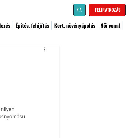
FELIRATKOZÁS
dezés
Építés, felújítás
Kert, növényápolás
Női vonal
nilyen 
agasnyomású 