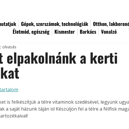
utatjuk
Gépek, szerszámok, technológiák
Otthon, lakberen
Életmód, egészség
Kismester
Barkács
Vonalzó
c olvasás
t elpakolnánk a kerti
okat
tartalom
et is felkészítjük a télre vitaminok szedésével, legyünk ugya
 a saját házunk táján is! Készüljön fel a télre a Nilfisk m
artozékaival!