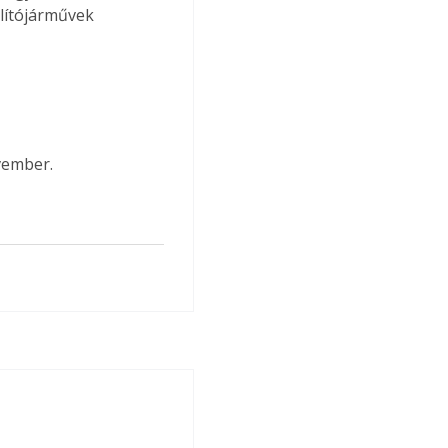
lítójárművek 
vember.