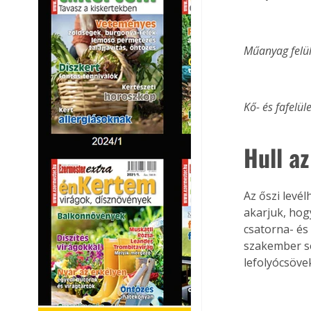
Műanyag felül
Kő- és fafelül
Hull az
Az őszi levé
akarjuk, hog
csatorna- és
szakember se
lefolyócsöve