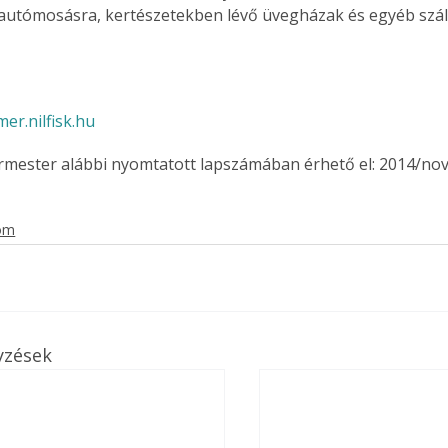
 autómosásra, kertészetekben lévő üvegházak és egyéb szál
er.nilfisk.hu
ermester alábbi nyomtatott lapszámában érhető el: 2014/no
lom
yzések
ertben,
Gyógyító növények: a
sban
természet kincsei az