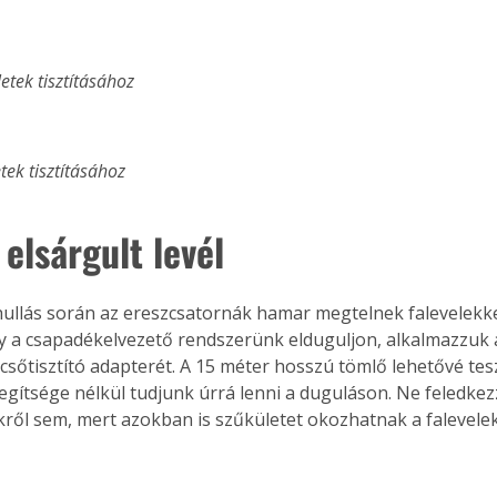
etek tisztításához
etek tisztításához 
 elsárgult levél
lhullás során az ereszcsatornák hamar megtelnek falevelekk
y a csapadékelvezető rendszerünk elduguljon, alkalmazzuk a 
 csőtisztító adapterét. A 15 méter hosszú tömlő lehetővé tesz
gítsége nélkül tudjunk úrrá lenni a duguláson. Ne feledke
kről sem, mert azokban is szűkületet okozhatnak a falevelek