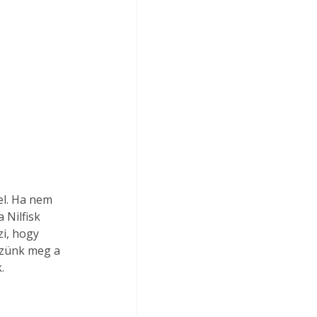
el. Ha nem 
Nilfisk 
i, hogy 
zzünk meg a 
.