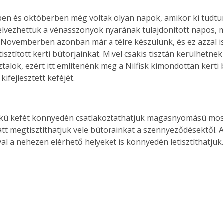
n és októberben még voltak olyan napok, amikor ki tudtun
 élvezhettük a vénasszonyok nyarának tulajdonított napos,
 Novemberben azonban már a télre készülünk, és ez azzal is
tisztított kerti bútorjainkat. Mivel csakis tisztán kerülhetnek
ztalok, ezért itt említenénk meg a Nilfisk kimondottan kerti
kifejlesztett keféjét.
lakú kefét könnyedén csatlakoztathatjuk magasnyomású mos
latt megtisztíthatjuk vele bútorainkat a szennyeződésektől. 
al a nehezen elérhető helyeket is könnyedén letisztíthatjuk