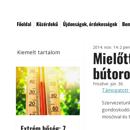
Főoldal
Közérdekű
Újdonságok, érdekességek
Bem
2014. nov. 14.
2 per
Mielőt
Kiemelt tartalom
bútor
Frissítve:
jún. 30.
Támogatott 
Szervezetünk
gondoskodóak
mosóival és t
Extrém hőség: 7