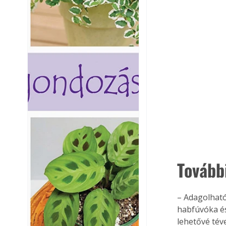
Tovább
– Adagolható
habfúvóka és
lehetővé téve