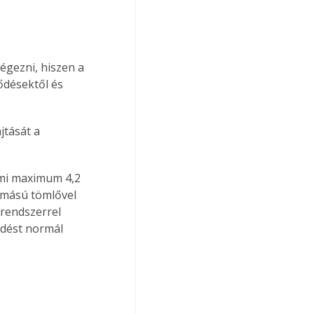
égezni, hiszen a 
ődésektől és 
jtását a 
ami maximum 4,2 
omású tömlővel 
 rendszerrel 
ődést normál 