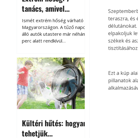
tanács, amivel
Szeptemberbe
megóvhatjuk
teraszra, és
Ismét extrém hőség várható
délutánokat.
autónkat a nyári
Magyarországon. A tűző napon
elpakoljuk le
álló autók utastere már néhány
károktól
székek és as
perc alatt rendkívül
felmelegszik, és rövid időn belül
tisztításához 
akár a 60-70 °C-ot is
megközelítheti. Ez nemcsak a
beszállást teszi kellemetlenné,
Ezt a kúp a
hanem az autó állapotára és a
pillanatok a
benne hagyott tárgyakra is
alkalmazásáv
káros hatással lehet. Néhány
egyszerű óvintézkedéssel
azonban jelentősen
csökkenthetjük a hőség káros
hatásait.
Kültéri hűtés: hogyan
tehetjük