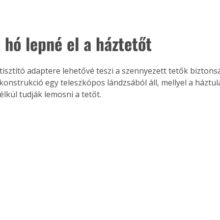
 hó lepné el a háztetőt
Együtt jobban megéri!
Bővebb információ itt!
k az
Együtt jobban megéri! A
tőtisztító adaptere lehetővé teszi a szennyezett tetők bizton
mester
könyvek tetszőleges
A konstrukció egy teleszkópos lándzsából áll, mellyel a háztu
er Old
párosítással kedvezményes
lkül tudják lemosni a tetőt.
áron, 0 Ft postaköltséggel
ptapir új,
megrendelhetők!
és egyedi
tt
lvasására
elefonon
nyelmesen
ben vagy
t is
. Bárhol,
ön élve
ashatók az