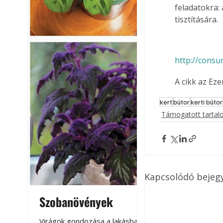
feladatokra:
tisztítására.
http://consum
A cikk az Ez
kert
bútor
kerti bútor
Támogatott tarta
Kapcsolódó bejeg
Szobanövények
Virágoskert: k
teraszon, laká
Virágok gondozása a lakásban,