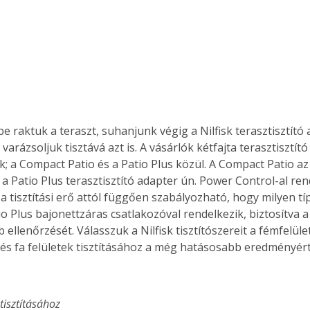
 raktuk a teraszt, suhanjunk végig a Nilfisk terasztisztító 
varázsoljuk tisztává azt is. A vásárlók kétfajta terasztisztító
k; a Compact Patio és a Patio Plus közül. A Compact Patio a
 a Patio Plus terasztisztító adapter ún. Power Control-al ren
a tisztítási erő attól függően szabályozható, hogy milyen típ
tio Plus bajonettzáras csatlakozóval rendelkezik, biztosítva a t
 ellenőrzését. Válasszuk a Nilfisk tisztítószereit a fémfelü
ő és fa felületek tisztításához a még hatásosabb eredményért
tisztításához