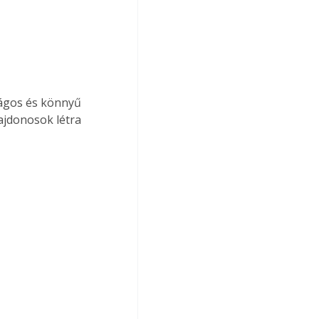
ságos és könnyű 
lajdonosok létra 