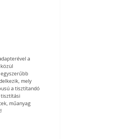
adapterével a 
 közül 
z egyszerűbb 
delkezik, mely 
usú a tisztítandó 
isztítási 
letek, műanyag 
!