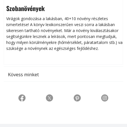
Szobanövények
Virágok gondozása a lakásban, 40+10 növény részletes
ismertetése! A könyv lexikonszerűen veszi sorra a lakásban
s
sikeresen tart­ha­tó növényeket. Már a növény kiválasztásakor
h
segítségünkre lesznek a leírások, mert pontosan megtudjuk,
k
hogy milyen körülményekre (hőmérséklet, páratartalom stb.) van
szüksége a növénynek az egészséges fejlődéshez.
t
Kövess minket