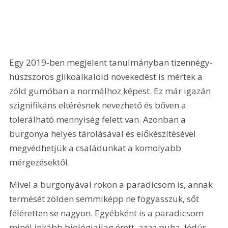
Egy 2019-ben megjelent tanulmányban tizennégy-
húszszoros glikoalkaloid növekedést is mértek a 
zöld gumóban a normálhoz képest. Ez már igazán 
szignifikáns eltérésnek nevezhető és bőven a 
tolerálható mennyiség felett van. Azonban a 
burgonya helyes tárolásával és előkészítésével 
megvédhetjük a családunkat a komolyabb 
mérgezésektől. 
Mivel a burgonyával rokon a paradicsom is, annak 
termését zölden semmiképp ne fogyasszuk, sőt 
féléretten se nagyon. Egyébként is a paradicsom 
minél inkább biológiailag érett, azaz puha, lédús 