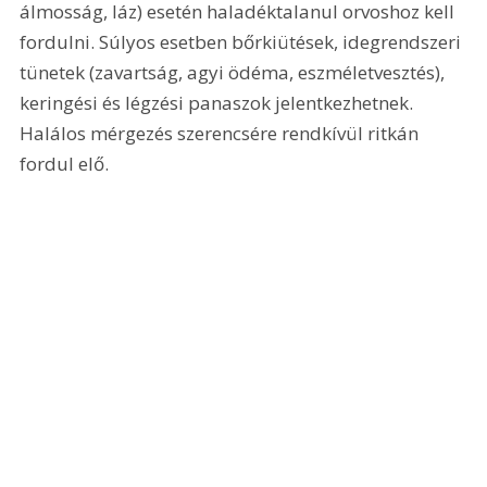
álmosság, láz) esetén haladéktalanul orvoshoz kell 
fordulni. Súlyos esetben bőrkiütések, idegrendszeri 
tünetek (zavartság, agyi ödéma, eszméletvesztés), 
keringési és légzési panaszok jelentkezhetnek. 
Halálos mérgezés szerencsére rendkívül ritkán 
fordul elő.