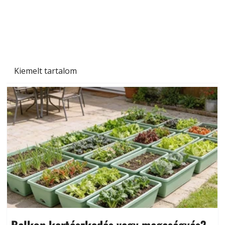
Szárazság a kertben – az aszály hatása a
növényekre és a védekezés lehetőségei
Kiemelt tartalom
Balkon kertészkedés vagy magaságyás?