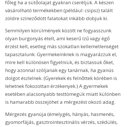
főleg ha a sütőolajat gyakran cseréljük. A készen 
vásárolható termékekben (például: csipsz) talált 
zöldre színeződött falatokat inkább dobjuk ki.
Semmilyen körülmények között ne fogyasszunk 
olyan burgonyás ételt, ami keserű ízű vagy égő 
érzést kelt, esetleg más szokatlan kellemetlenséget 
tapasztalunk. Gyermekeinknek is magyarázzuk el, 
mire kell különösen figyelniük, és biztassuk őket, 
hogy azonnal szóljanak egy tanárnak, ha gyanús 
dolgot észlelnek. (Gyerekek és felnőttek körében is 
lehetnek fokozottan érzékenyek.) A gyermekek 
esetében alacsonyabb testtömegük miatt különben 
is hamarabb összejöhet a mérgezést okozó adag. 
Mérgezés gyanúja (émelygés, hányás, hasmenés, 
gyomorfájás, gasztrointesztinális vérzés, szédülés, 