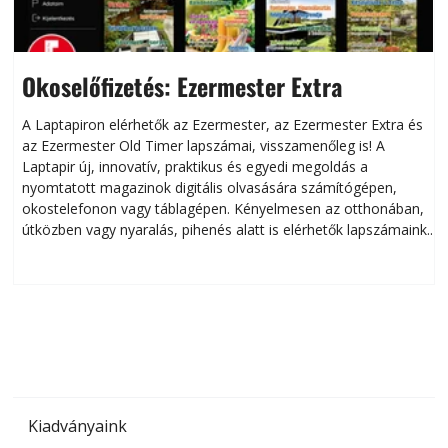
Okoselőfizetés: Ezermester Extra
A Laptapiron elérhetők az Ezermester, az Ezermester Extra és
az Ezermester Old Timer lapszámai, visszamenőleg is! A
Laptapir új, innovatív, praktikus és egyedi megoldás a
L
nyomtatott magazinok digitális olvasására számítógépen,
okostelefonon vagy táblagépen. Kényelmesen az otthonában,
útközben vagy nyaralás, pihenés alatt is elérhetők lapszámaink.
ú
Bárhol, bármikor, akár külföldön élve vagy dolgozva is
B
olvashatók az Ezermester lapszámai. A Laptapir kényelmes
megoldás, mert: – t
Kiadványaink