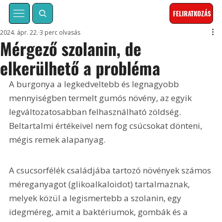
FELIRATKOZÁS
2024. ápr. 22.
3 perc olvasás
Mérgező szolanin, de
elkerülhető a probléma
A burgonya a legkedveltebb és legnagyobb 
mennyiségben termelt gumós növény, az egyik 
legváltozatosabban felhasználható zöldség. 
Beltartalmi értékeivel nem fog csúcsokat dönteni, 
mégis remek alapanyag.
A csucsorfélék családjába tartozó növények számos 
méreganyagot (glikoalkaloidot) tartalmaznak, 
melyek közül a legismertebb a szolanin, egy 
idegméreg, amit a baktériumok, gombák és a 