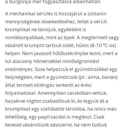
a burgonya már fogyasztásra alkalmatlan.
A mechanikai sérülés is hozzájárul a szolanin 
mennyiségének növekedéséhez, tehát a sérült 
krumplikat ne tároljuk, egyébként is 
romlékonyabbak, mint az épek. A megtermelt vagy 
vásárolt krumplit tartsuk sötét, hűvös (8-10 °C-os) 
helyen. Nem javasolt hűtőszekrénybe tenni, mert a 
túl alacsony hőmérséklet minőségromlást 
eredményez. Sose helyezzük el gyümölcsökkel egy 
helyiségben, mert a gyümölcsök (pl.: alma, banán) 
által termelt etiléngáz serkenti az érési 
folyamatokat. Amennyiben zacskóban vettük, 
hazaérve rögtön szabadítsuk ki, és tegyük át a 
krumplikat egy szellősebb tárolóba, ha nincs más 
lehetőség, egy papírzacskó is megteszi. Csak 
keveset vásároljunk egyszerre, ha nem tudjuk 