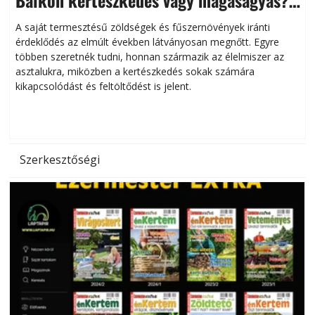
Helytakarékos kertészkedés
A saját termesztésű zöldségek és fűszernövények iránti
érdeklődés az elmúlt években látványosan megnőtt. Egyre
többen szeretnék tudni, honnan származik az élelmiszer az
l
asztalukra, miközben a kertészkedés sokak számára
kikapcsolódást és feltöltődést is jelent.
é
d
Szerkesztőségi