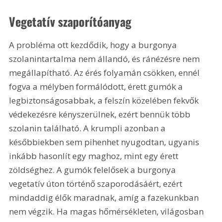
Vegetatív szaporítóanyag
A probléma ott kezdődik, hogy a burgonya 
szolanintartalma nem állandó, és ránézésre nem 
megállapítható. Az érés folyamán csökken, ennél 
fogva a mélyben formálódott, érett gumók a 
legbiztonságosabbak, a felszín közelében fekvők 
védekezésre kényszerülnek, ezért bennük több 
szolanin található. A krumpli azonban a 
későbbiekben sem pihenhet nyugodtan, ugyanis 
inkább hasonlít egy maghoz, mint egy érett 
zöldséghez. A gumók felelősek a burgonya 
vegetatív úton történő szaporodásáért, ezért 
mindaddig élők maradnak, amíg a fazekunkban 
nem végzik. Ha magas hőmérsékleten, világosban 