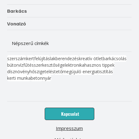
Barkács
Vonalzó
Népszerű címkék
szerszám
kert
felújítás
lakberendezés
kreatív ötlet
barkácsolás
bútor
víz
fűtés
szerkesztőség
elektronika
hasznos tippek
dísznövény
hőszigetelés
tető
megújuló energia
tisztítás
kerti munka
beton
nyár
Kapcsolat
Impresszum