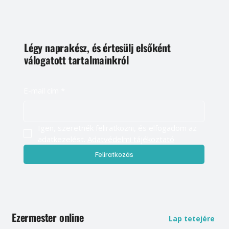
Légy naprakész, és értesülj elsőként
válogatott tartalmainkról
E-mail cím
*
Igen, szeretnék feliratkozni, és elfogadom az 
adatkezelést. 
Adatvédelmi tájékoztató
Feliratkozás
Ezermester online
Lap tetejére