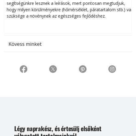
segítségünkre lesznek a leírások, mert pontosan megtudjuk,
k
hogy milyen körülményekre (hőmérséklet, páratartalom stb.) van
szüksége a növénynek az egészséges fejlődéshez.
t
Kövess minket
Légy naprakész, és értesülj elsőként
válogatott tartalmainkról