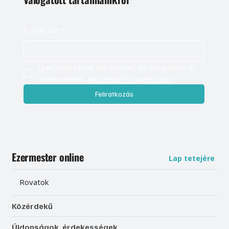
E-mail cím
*
Igen, szeretnék feliratkozni, és elfogadom az 
adatkezelést. 
Adatvédelmi tájékoztató
Feliratkozás
Ezermester online
Lap tetejére
Rovatok
Közérdekű
Újdonságok, érdekességek