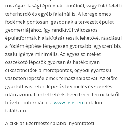
mezőgazdasági épületek pincéinél, vagy föld feletti 
teherhordó és egyéb falainál is. A kéregelemes 
födémek pontosan igazodnak a tervezett épület 
geometriájához, így rendkívül változatos 
épületformák kialakítását teszik lehetővé, ráadásul 
a födém építése lényegesen gyorsabb, egyszerűbb, 
zsalu igénye minimális. Az egyes szinteket 
összekötő lépcsők gyorsan és hatékonyan 
elkészíthetőek a méretpontos, egyedi gyártású 
vasbeton lépcsőelemek felhasználásával. Az előre 
gyártott vasbeton lépcsők beemelés és szerelés 
után azonnal terhelhetőek. Ezen Leier-termékekről 
bővebb információ a 
www.leier.eu
 oldalon 
található.
A cikk az Ezermester alábbi nyomtatott 