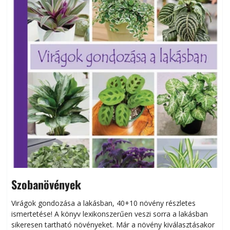
Szobanövények
Virágok gondozása a lakásban, 40+10 növény részletes
ismertetése! A könyv lexikonszerűen veszi sorra a lakásban
s
sikeresen tart­ha­tó növényeket. Már a növény kiválasztásakor
h