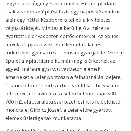
legyen az időigényes utómunka. Hiszen például 
csak a szerkezetépítési fázis egy napos késedelme 
akár egy héttel későbbre is teheti a kivitelezés 
véghatáridejét. Mindez elkerülhető a méretre 
gyártott Leier vasbeton építőelemekkel. Az építési 
tervek alapján a vasbeton kéregfalakat és 
födémeket gyorsan és pontosan gyártják le. Mire az 
épület alapját kiemelik, már meg is érkeznek az 
egyedi méretre gyártott vasbeton elemek, 
amelyeket a Leier pontosan a felhasználás idejére, 
"planned time" rendszerben szállít ki a helyszínre. 
Jól szervezett kivitelezés esetén hetente akár 500-
700 m2 alapterületű szerkezeti szint is felépíthető - 
mondta el Girbicz József, a Leier előre gyártott 
elemek üzletágának munkatársa.
 Kellő előrelátás és pontos tervkészítés esetén az 