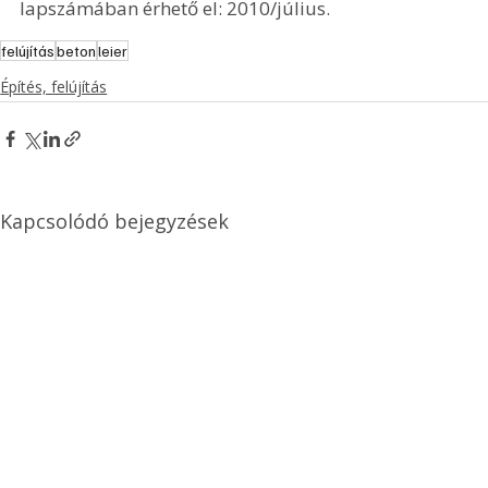
lapszámában érhető el: 2010/július.
felújítás
beton
leier
Építés, felújítás
Kapcsolódó bejegyzések