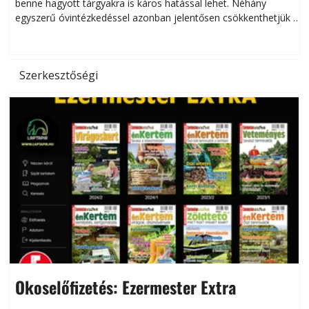
benne hagyott tárgyakra is káros hatással lehet. Néhány
egyszerű óvintézkedéssel azonban jelentősen csökkenthetjük a
hőség káros hatásait.
l
Szerkesztőségi
Okoselőfizetés: Ezermester Extra