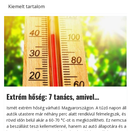
Kiemelt tartalom
Extrém hőség: 7 tanács, amivel
megóvhatjuk autónkat a nyári károktól
Ismét extrém hőség várható Magyarországon. A tűző napon álló
autók utastere már néhány perc alatt rendkívül felmelegszik, és
rövid időn belül akár a 60-70 °C-ot is megközelítheti. Ez nemcsak
n
a beszállást teszi kellemetlenné, hanem az autó állapotára és a