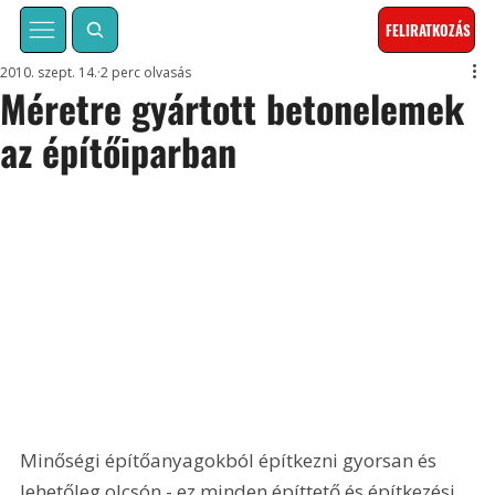
FELIRATKOZÁS
2010. szept. 14.
2 perc olvasás
Méretre gyártott betonelemek
az építőiparban
Minőségi építőanyagokból építkezni gyorsan és 
lehetőleg olcsón - ez minden építtető és építkezési 