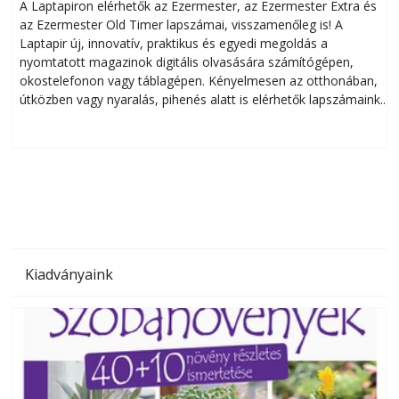
A Laptapiron elérhetők az Ezermester, az Ezermester Extra és
az Ezermester Old Timer lapszámai, visszamenőleg is! A
Laptapir új, innovatív, praktikus és egyedi megoldás a
L
nyomtatott magazinok digitális olvasására számítógépen,
okostelefonon vagy táblagépen. Kényelmesen az otthonában,
útközben vagy nyaralás, pihenés alatt is elérhetők lapszámaink.
ú
Bárhol, bármikor, akár külföldön élve vagy dolgozva is
B
olvashatók az Ezermester lapszámai. A Laptapir kényelmes
megoldás, mert: – t
Kiadványaink