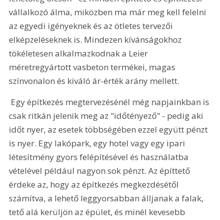
vállalkozó álma, miközben ma már meg kell felelni 
az egyedi igényeknek és az ötletes tervezői 
elképzeléseknek is. Mindezen kívánságokhoz 
tökéletesen alkalmazkodnak a Leier 
méretregyártott vasbeton termékei, magas 
színvonalon és kiváló ár-érték arány mellett. 
 Egy építkezés megtervezésénél még napjainkban is 
csak ritkán jelenik meg az "időtényező" - pedig aki 
időt nyer, az esetek többségében ezzel együtt pénzt 
is nyer. Egy lakópark, egy hotel vagy egy ipari 
létesítmény gyors felépítésével és használatba 
vételével például nagyon sok pénzt. Az építtető 
érdeke az, hogy az építkezés megkezdésétől 
számítva, a lehető leggyorsabban álljanak a falak, 
tető alá kerüljön az épület, és minél kevesebb 