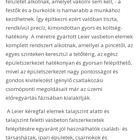
felületet alkotnak, amelyet vakolni sem kell, - a 
festők és a burkolók is hamarabb a munkához 
kezdhetnek. Így építkezni ezért valóban tiszta, 
rendkívül precíz, kimondottan gyors és költség-
hatékony. A méretre gyártott Leier vasbeton elemek 
komplett rendszert alkotnak, amellyel a pincétől, az 
egyes szinteken keresztül a tetőtérig, az egész 
épületszerkezet hatékonyan és gyorsan felépíthető, 
mivel az épületszerkezet nagy pontosságot és 
gondos kivitelezést igénylő csatlakozási 
csomóponti megoldásait már az üzemi 
előregyártás fázisában kialakítják. 
 A Leier kéregfal elemek talajszint alatti és 
talajszint feletti vasbeton falszerkezetek 
felépítésére egyaránt jól használhatók családi- és 
társasházak, ipari épületek, csarnokok és 