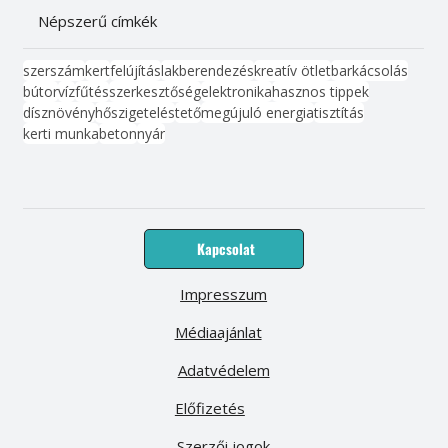
Népszerű címkék
szerszám
kert
felújítás
lakberendezés
kreatív ötlet
barkácsolás
bútor
víz
fűtés
szerkesztőség
elektronika
hasznos tippek
dísznövény
hőszigetelés
tető
megújuló energia
tisztítás
kerti munka
beton
nyár
Kapcsolat
Impresszum
Médiaajánlat
Adatvédelem
Előfizetés
Szerzői jogok