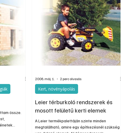
2008. máj. 1.
2 perc olvasás
giák
Kert, növényápolás
Leier térburkoló rendszerek és
mosott felületű kerti elemek
ottam össze.
st,
A Leier termékpalettáján szinte minden
ténetek
megtalálható, amire egy építkezésnél szükség
an a napi