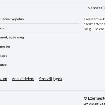
Népszerű
t, növényápolás
szerszám
kert
szerkesztősé
 vonal
megújuló ene
tmód, egészség
mester
kács
alzó
Adatvédelem
Szerzői jogok
szum
© Ezermest
Az oldalt ké