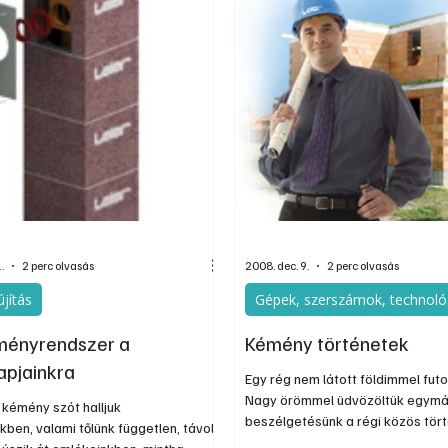
mellett.
.
2 perc olvasás
2008. dec. 9.
2 perc olvasás
újítás
Gépek, szerszámok, technoló
ményrendszer a
Kémény történetek
pjainkra
Egy rég nem látott földimmel fut
Nagy örömmel üdvözöltük egymá
 kémény szót halljuk
beszélgetésünk a régi közös tör
ben, valami tőlünk független, távoli
felidézésével indult, de hamaros