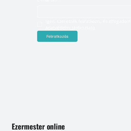
Adatvédelmi tájékoztató
Feliratkozás
Ezermester online