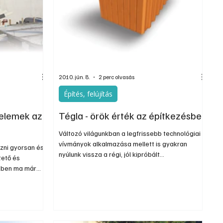
Szerkesztői
Ezermester Extra
2010. jún. 8.
2 perc olvasás
Építés, felújítás
nelemek az
Tégla - örök érték az építkezésben
Változó világunkban a legfrissebb technológiai
vívmányok alkalmazása mellett is gyakran
zni gyorsan és
nyúlunk vissza a régi, jól kipróbált
tető és
megoldásokhoz. Az építőanyagok között ilyen
özben ma már
örök érték a négy ősi elem, a föld, a víz, a tűz és
knek és az
a levegő házasságából megszülető kerámia
 is. Mindezen
tégla, amely kiváló tulajdonságainak
lmazkodnak a
köszönhetően a mai napig a leggyakrabban és
termékei,
legszívesebben használt é...
rték arány