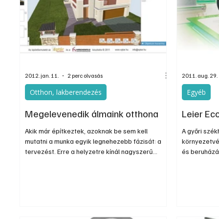
Egyéb
Elektronika
Hobby
Általá
2012. jan. 11.
2 perc olvasás
2011. aug. 29.
Otthon, lakberendezés
Egyéb
Megelevenedik álmaink otthona
Leier Ec
Akik már építkeztek, azoknak be sem kell
A győri szék
mutatni a munka egyik legnehezebb fázisát: a
környezetvéd
tervezést. Erre a helyzetre kínál nagyszerű
és beruházás
megoldást a 3D épületbemutató, amellyel
cégcsoport 
virtuális sétát is tehetünk a még el sem készült
igazodva fe
álmaink otthona körül.
környezetvéd
tartani a já
is, éppen ez