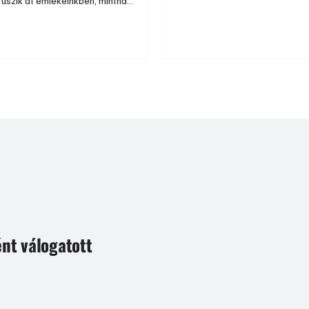
 úszik át emlékeinkben, mintha
gondokkal folytatódott....
is érintene, idegen lenne számunkra
amit rejt magában ez a szó. Pedig
kapcsolatban vagyunk vele, ki a
 ki az otthonában, ki a hivatalban, ki
 ki a kedvenc bisztrójában.
ént válogatott