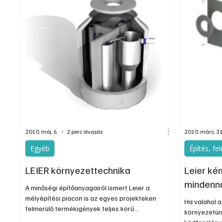
2010. máj. 6.
2 perc olvasás
2010. márc. 31
Egyéb
Építés, fel
LEIER környezettechnika
Leier ké
mindenna
A minőségi építőanyagairól ismert Leier a
mélyépítési piacon is az egyes projekteken
Ha valahol a
felmerülő termékigények teljes körű
környezetünk
kiszolgálására törekszik. Folyamatosan bővülő