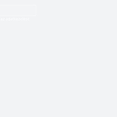
Igen, szeretnék feliratkozni, és elfogadom az adatkezelést. 