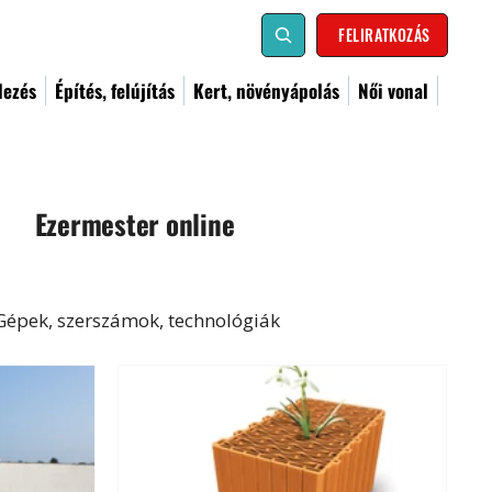
FELIRATKOZÁS
dezés
Építés, felújítás
Kert, növényápolás
Női vonal
Ezermester online
Gépek, szerszámok, technológiák
al
Kismester
Barkács
Címoldal