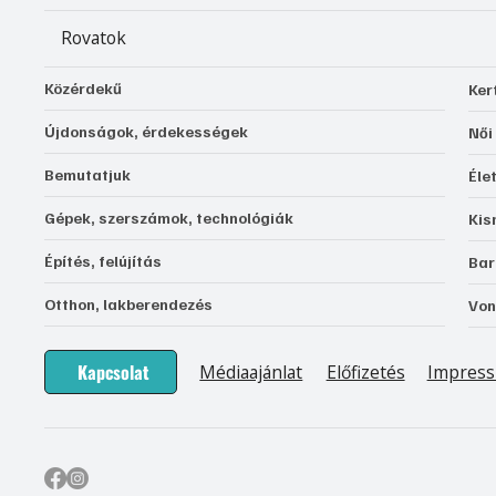
Rovatok
Közérdekű
Ker
Újdonságok, érdekességek
Női
Bemutatjuk
Éle
Gépek, szerszámok, technológiák
Kis
Építés, felújítás
Bar
Otthon, lakberendezés
Von
Kapcsolat
Médiaajánlat
Előfizetés
Impres