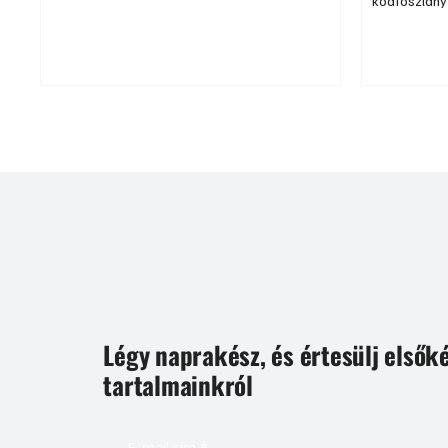
ködfoszlány
kínálatában olajleválasztók, zsír- és iszapfogók,
minket nem 
valamint házi szennyvíztisztító berendezések is
az a dolog, 
rendelkezésre állnak.
mindnyájan 
munkahelyén,
az óvodában,
Légy naprakész, és értesülj elsők
tartalmainkról
E-mail cím
*