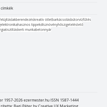
 címkék
felújítás
lakberendezés
kreatív ötlet
barkácsolás
bútor
víz
fűtés
g
elektronika
hasznos tippek
dísznövény
hőszigetelés
tető
rgia
tisztítás
kerti munka
beton
nyár
er 1957-2026 ezermester.hu ISSN 1587-1444
szítette: Bagi Péter by Creative UX Marketing