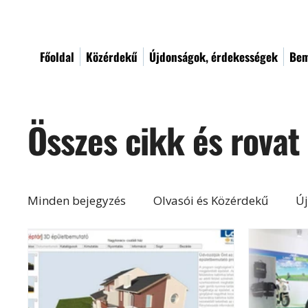
Főoldal
Közérdekű
Újdonságok, érdekességek
Bem
Összes cikk és rovat
Minden bejegyzés
Olvasói és Közérdekű
Új
Építés, felújítás
Otthon, lakberendezés