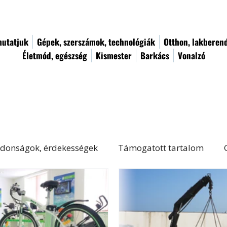
utatjuk
Gépek, szerszámok, technológiák
Otthon, lakberen
Életmód, egészség
Kismester
Barkács
Vonalzó
donságok, érdekességek
Támogatott tartalom
Életmód, egészség
Kert, növényápolás
Női von