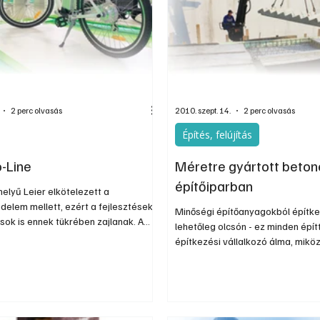
nos
Információs oldal
Oldtimer
Kiadványok
2 perc olvasás
2010. szept. 14.
2 perc olvasás
Építés, felújítás
o-Line
Méretre gyártott beto
építőiparban
helyű Leier elkötelezett a
elem mellett, ezért a fejlesztések
Minőségi építőanyagokból építke
ok is ennek tükrében zajlanak. A
lehetőleg olcsón - ez minden épít
a kor igényeihez maximálisan
építkezési vállalkozó álma, mik
lismerte, hogy az egyre szigorodó
meg kell felelni az egyedi igénye
elmi előírások miatt lépést kell
ötletes tervezői elképzeléseknek
rműiparra jellemző gyors innovációval
kívánságokhoz tökéletesen alka
ért 1 éve megalakult a vállalatcs...
Leier méretregyártott vasbeton 
magas színvonalon és kiváló ár-é