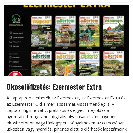
Okoselőfizetés: Ezermester Extra
A Laptapiron elérhetők az Ezermester, az Ezermester Extra és
az Ezermester Old Timer lapszámai, visszamenőleg is! A
Laptapir új, innovatív, praktikus és egyedi megoldás a
L
nyomtatott magazinok digitális olvasására számítógépen,
okostelefonon vagy táblagépen. Kényelmesen az otthonában,
útközben vagy nyaralás, pihenés alatt is elérhetők lapszámaink.
ú