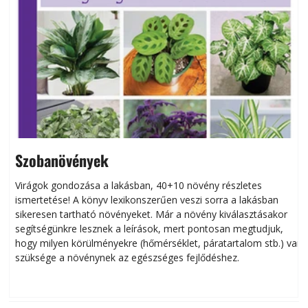
Szobanövények
Virágok gondozása a lakásban, 40+10 növény részletes
ismertetése! A könyv lexikonszerűen veszi sorra a lakásban
s
sikeresen tart­ha­tó növényeket. Már a növény kiválasztásakor
h
segítségünkre lesznek a leírások, mert pontosan megtudjuk,
k
hogy milyen körülményekre (hőmérséklet, páratartalom stb.) van
szüksége a növénynek az egészséges fejlődéshez.
t