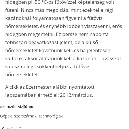
hidegben pl. 50 °C-os fűtővízzel képtelenség volt 
fűteni. Nincs más megoldás, mint ezeknél a régi 
kazánoknál folyamatosan figyelni a fűtővíz 
hőmérsékletét, és enyhébb időben visszavenni, erős 
hidegben megemelni. Ez persze nem naponta 
többszöri beavatkozást jelent, de a külső 
hőmérsékletet követnünk kell, és ha jelentősen 
változik, akkor állítanunk kell a kazánon. Tavasszal 
valószínűleg csökkenthetjük a fűtővíz 
hőmérsékletét. 
A cikk az Ezermester alábbi nyomtatott 
lapszámában érhető el: 2012/március.
szerszám
víz
fűtés
Gépek, szerszámok, technológiák