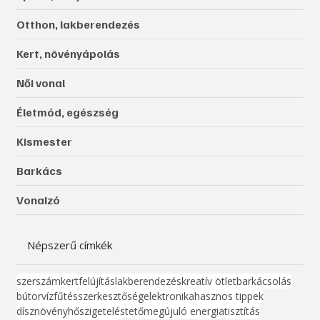
Otthon, lakberendezés
Kert, növényápolás
Női vonal
Életmód, egészség
Kismester
Barkács
Vonalzó
Népszerű címkék
szerszám
kert
felújítás
lakberendezés
kreatív ötlet
barkácsolás
bútor
víz
fűtés
szerkesztőség
elektronika
hasznos tippek
dísznövény
hőszigetelés
tető
megújuló energia
tisztítás