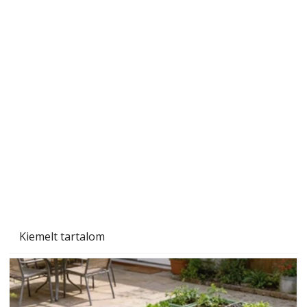
A varrógép és a varrás
Kiemelt tartalom