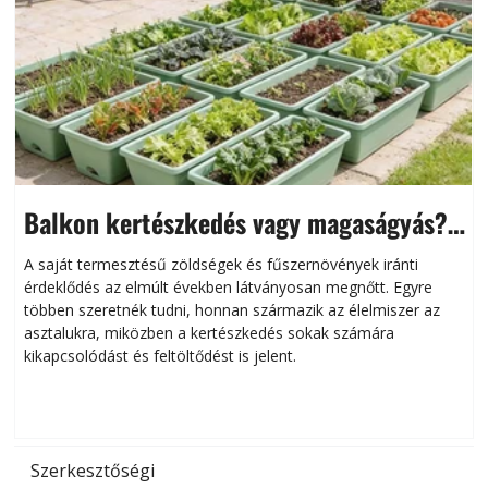
Balkon kertészkedés vagy magaságyás?
Helytakarékos kertészkedés
A saját termesztésű zöldségek és fűszernövények iránti
érdeklődés az elmúlt években látványosan megnőtt. Egyre
többen szeretnék tudni, honnan származik az élelmiszer az
l
asztalukra, miközben a kertészkedés sokak számára
kikapcsolódást és feltöltődést is jelent.
é
d
Szerkesztőségi