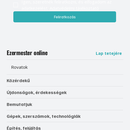
Igen, szeretnék feliratkozni, és elfogadom az 
adatkezelést. 
Adatvédelmi tájékoztató
Feliratkozás
Ezermester online
Lap tetejére
Rovatok
Közérdekű
Újdonságok, érdekességek
Bemutatjuk
Gépek, szerszámok, technológiák
Építés, felújítás