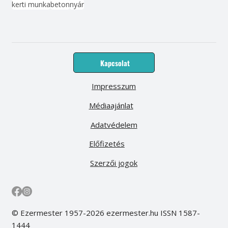
kerti munka
beton
nyár
Kapcsolat
Impresszum
Médiaajánlat
Adatvédelem
Előfizetés
Szerzői jogok
© Ezermester 1957-2026 ezermester.hu ISSN 1587-
1444