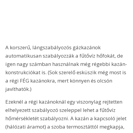
A korszerű, lángszabályozós gáz­kazánok 
automatikusan szabályozzák a fűtővíz hőfokát, de 
igen nagy számban használnak még régebbi kazán-
konstrukciókat is. (Sok szerelő esküszik még most is 
a régi FÉG kazánokra, mert könnyen és olcsón 
javíthatók.)
Ezeknél a régi kazánoknál egy viszonylag rejtetten 
elhelyezett szabályozó szeleppel lehet a fűtővíz 
hőmérsékletét szabályozni. A kazán a kapcsoló jelet 
(hálózati áramot) a szoba termosztáttól megkapja, 