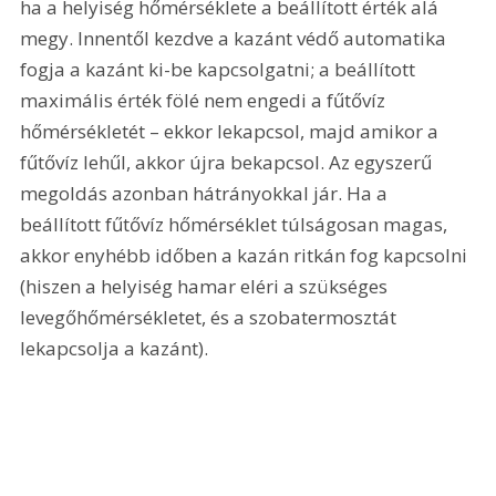
ha a helyiség hőmérséklete a beállított érték alá 
megy. Innentől kezdve a kazánt védő automatika 
fogja a kazánt ki-be kapcsolgatni; a beállított 
maximális érték fölé nem engedi a fűtővíz 
hőmérsékletét – ekkor lekapcsol, majd amikor a 
fűtővíz lehűl, akkor újra bekapcsol. Az egyszerű 
megoldás azonban hátrányokkal jár. Ha a 
beállított fűtővíz hőmérséklet túlságosan magas, 
akkor enyhébb időben a kazán ritkán fog kapcsolni 
(hiszen a helyiség hamar eléri a szükséges 
levegőhőmérsékletet, és a szobatermosztát 
lekapcsolja a kazánt). 