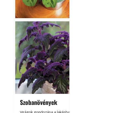
Szobanövények
Virágoskert: k
teraszon, laká
Virágok gondozása a lakásban,