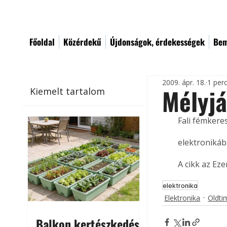
Főoldal
Közérdekű
Újdonságok, érdekességek
Bem
2009. ápr. 18.
1 per
Mélyjá
Kiemelt tartalom
Fali fémkere
elektronikába
A cikk az Ez
elektronika
Elektronika
Oldti
Balkon kertészkedés