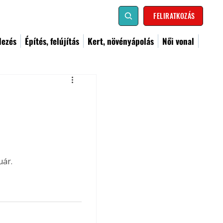
FELIRATKOZÁS
dezés
Építés, felújítás
Kert, növényápolás
Női vonal
uár.