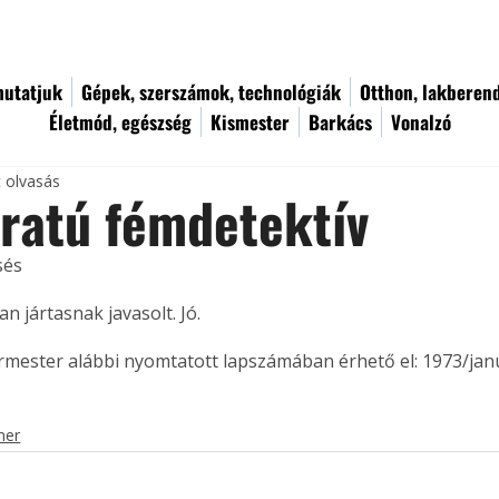
utatjuk
Gépek, szerszámok, technológiák
Otthon, lakberen
Életmód, egészség
Kismester
Barkács
Vonalzó
c olvasás
ratú fémdetektív
sés
n jártasnak javasolt. Jó.
ermester alábbi nyomtatott lapszámában érhető el: 1973/jan
mer