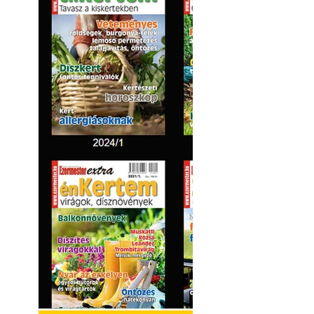
Hivatásos tervez
"alkotnak" anten