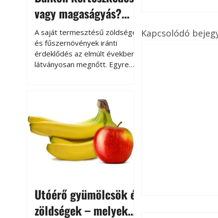
vagy magaságyás?
Helytakarékos
Kapcsolódó bejeg
A saját termesztésű zöldségek
kertészkedés
és fűszernövények iránti
érdeklődés az elmúlt években
látványosan megnőtt. Egyre
többen szeretnék tudni, honnan
származik az élelmiszer az
asztalukra, miközben a
kertészkedés sokak számára
kikapcsolódást és feltöltődést
is jelent.
Utóérő gyümölcsök és
zöldségek – melyek
Thermo-Őr