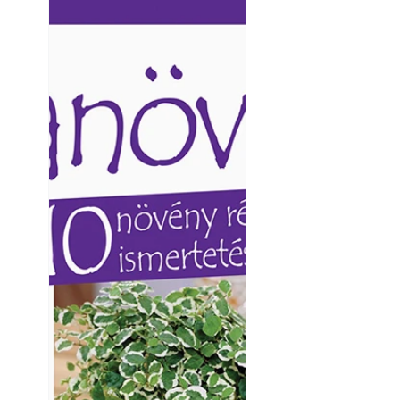
Ezermester lapszámai. A
Ezermester lapszámai
Laptapir kényelmes megoldás,
Laptapir kényelmes 
mert: – t
mert: – t