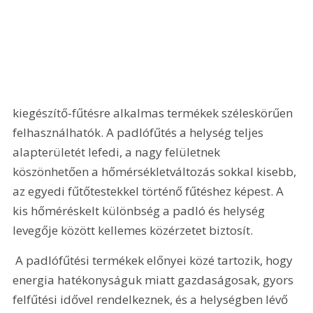
kiegészítő-fűtésre alkalmas termékek széleskörűen 
felhasználhatók. A padlófűtés a helység teljes 
alapterületét lefedi, a nagy felületnek 
köszönhetően a hőmérsékletváltozás sokkal kisebb, 
az egyedi fűtőtestekkel történő fűtéshez képest. A 
kis hőméréskelt különbség a padló és helység 
levegője között kellemes közérzetet biztosít. 
 A padlófűtési termékek előnyei közé tartozik, hogy 
energia hatékonyságuk miatt gazdaságosak, gyors 
felfűtési idővel rendelkeznek, és a helységben lévő 