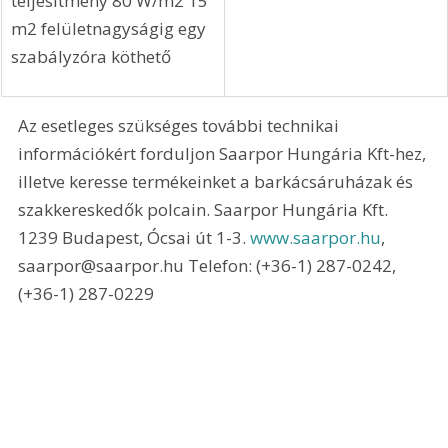
teljesítmény 160 W/m2 
15 m2 felületnagyságig 
egy szabályzóra köthető
 Fűtőfólia padlófűtésre 
alkalmas 
lamináltparketta alá 
Fóliavastagsága 0,4 mm, 
teljesítmény 80 W/m2 15 
m2 felületnagyságig egy 
szabályzóra köthető 
Az esetleges szükséges további technikai 
információkért forduljon Saarpor Hungária Kft-hez, 
illetve keresse termékeinket a barkácsáruházak és 