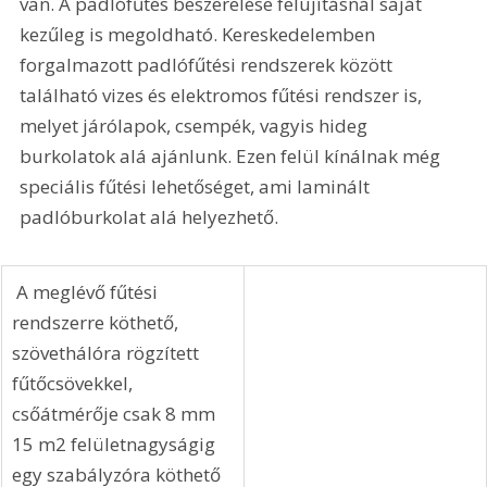
van. A padlófűtés beszerelése felújításnál saját 
kezűleg is megoldható. Kereskedelemben 
forgalmazott padlófűtési rendszerek között 
található vizes és elektromos fűtési rendszer is, 
melyet járólapok, csempék, vagyis hideg 
burkolatok alá ajánlunk. Ezen felül kínálnak még 
speciális fűtési lehetőséget, ami laminált 
padlóburkolat alá helyezhető.
 A meglévő fűtési 
rendszerre köthető, 
szövethálóra rögzített 
fűtőcsövekkel, 
csőátmérője csak 8 mm 
15 m2 felületnagyságig 
egy szabályzóra köthető