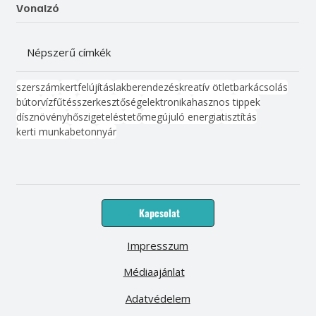
Vonalzó
Népszerű címkék
szerszám
kert
felújítás
lakberendezés
kreatív ötlet
barkácsolás
bútor
víz
fűtés
szerkesztőség
elektronika
hasznos tippek
dísznövény
hőszigetelés
tető
megújuló energia
tisztítás
kerti munka
beton
nyár
Kapcsolat
Impresszum
Médiaajánlat
Adatvédelem