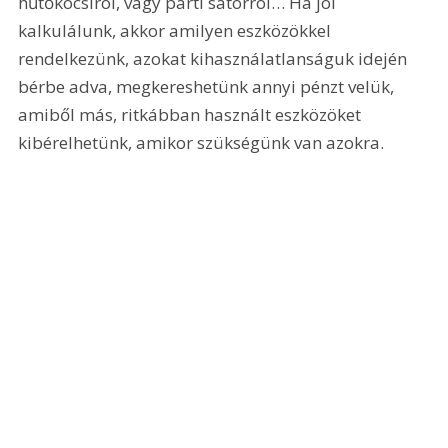
hűtőkocsiról, vagy parti sátorról… Ha jól 
kalkulálunk, akkor amilyen eszközökkel 
rendelkezünk, azokat kihasználatlanságuk idején 
bérbe adva, megkereshetünk annyi pénzt velük, 
amiből más, ritkábban használt eszközöket 
kibérelhetünk, amikor szükségünk van azokra.