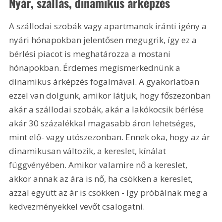
Nyár, szállás, dinamikus árképzés
A szállodai szobák vagy apartmanok iránti igény a 
nyári hónapokban jelentősen megugrik, így ez a 
bérlési piacot is meghatározza a mostani 
hónapokban. Érdemes megismerkednünk a 
dinamikus árképzés fogalmával. A gyakorlatban 
ezzel van dolgunk, amikor látjuk, hogy főszezonban 
akár a szállodai szobák, akár a lakókocsik bérlése 
akár 30 százalékkal magasabb áron lehetséges, 
mint elő- vagy utószezonban. Ennek oka, hogy az ár 
dinamikusan változik, a kereslet, kínálat 
függvényében. Amikor valamire nő a kereslet, 
akkor annak az ára is nő, ha csökken a kereslet, 
azzal együtt az ár is csökken - így próbálnak meg a 
kedvezményekkel vevőt csalogatni.