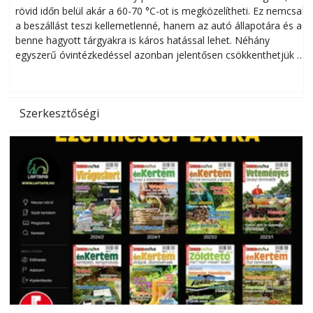
rövid időn belül akár a 60-70 °C-ot is megközelítheti. Ez nemcsak
n
a beszállást teszi kellemetlenné, hanem az autó állapotára és a
benne hagyott tárgyakra is káros hatással lehet. Néhány
egyszerű óvintézkedéssel azonban jelentősen csökkenthetjük a
hőség káros hatásait.
l
Szerkesztőségi