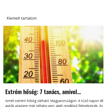
Kiemelt tartalom
Extrém hőség: 7 tanács, amivel
megóvhatjuk autónkat a nyári károktól
Ismét extrém hőség várható Magyarországon. A tűző napon álló
autók utastere már néhány perc alatt rendkívül felmelegszik, és