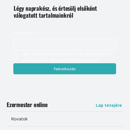
Légy naprakész, és értesülj elsőként
válogatott tartalmainkról
E-mail cím
*
Igen, szeretnék feliratkozni, és elfogadom az 
adatkezelést. 
Adatvédelmi tájékoztató
Feliratkozás
Ezermester online
Lap tetejére
Rovatok