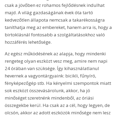
csak a jövőben ez rohamos fejlődésnek indulhat 
majd. A világ gazdaságának évek óta tartó 
kedvezőtlen állapota nemcsak a takarékosságra 
taníthatja meg az embereket, hanem arra is, hogy a 
birtoklásnál fontosabb a szolgáltatásokhoz való 
hozzáférés lehetősége.
Az egész működésének az alapja, hogy mindenki 
rengeteg olyan eszközt vesz meg, amire nem napi 
24 órában van szüksége. Így kihasználatlanul 
hevernek a vagyontárgyaink: bicikli, fűnyíró, 
fényképezőgép stb. Ha kényelmi szempontok miatt 
sok eszközt összevásárolunk, akkor, ha jó 
minőséget szeretnénk mindenből, az óriási 
összegekbe kerül. Ha csak az a cél, hogy legyen, de 
olcsón, akkor az adott eszközök minősége nem lesz 