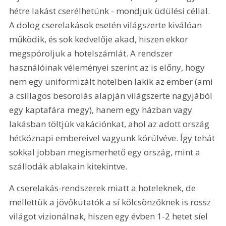
hétre lakást cserélhetünk - mondjuk üdülési céllal. 
A dolog cserelakások esetén világszerte kiválóan 
működik, és sok kedvelője akad, hiszen ekkor 
megspóroljuk a hotelszámlát. A rendszer 
használóinak véleményei szerint az is előny, hogy 
nem egy uniformizált hotelben lakik az ember (ami 
a csillagos besorolás alapján világszerte nagyjából 
egy kaptafára megy), hanem egy házban vagy 
lakásban töltjük vakációnkat, ahol az adott ország 
hétköznapi embereivel vagyunk körülvéve. Így tehát 
sokkal jobban megismerhető egy ország, mint a 
szállodák ablakain kitekintve.
A cserelakás-rendszerek miatt a hoteleknek, de 
mellettük a jövőkutatók a sí kölcsönzőknek is rossz 
világot vizionálnak, hiszen egy évben 1-2 hetet síel 