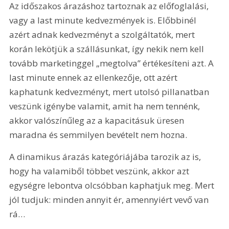
Az időszakos árazáshoz tartoznak az előfoglalási, 
vagy a last minute kedvezmények is. Előbbinél 
azért adnak kedvezményt a szolgáltatók, mert 
korán lekötjük a szállásunkat, így nekik nem kell 
tovább marketinggel „megtolva” értékesíteni azt. A 
last minute ennek az ellenkezője, ott azért 
kaphatunk kedvezményt, mert utolsó pillanatban 
veszünk igénybe valamit, amit ha nem tennénk, 
akkor valószínűleg az a kapacitásuk üresen 
maradna és semmilyen bevételt nem hozna.
A dinamikus árazás kategóriájába tarozik az is, 
hogy ha valamiből többet veszünk, akkor azt 
egységre lebontva olcsóbban kaphatjuk meg. Mert 
jól tudjuk: minden annyit ér, amennyiért vevő van 
rá…