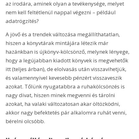
az irodára, aminek olyan a tevékenysége, melyet 
nem kell feltétlenül nappal végezni – például 
adatrögzítés?
A jövő és a trendek változása megállíthatatlan, 
hiszen a könyvtárak mintájára létezik már 
hazánkban is újkönyv-kölcsönző, melynek lényege, 
hogy a legújabban kiadott könyvek is megvehetők 
itt (teljes árban), de elolvasás után visszavihetjük, 
és valamennyivel kevesebb pénzért visszaveszik 
azokat. Tőlünk nyugatabbra a ruhakölcsönzés is 
nagy divat, hiszen minek megvenni és tárolni 
azokat, ha valaki változatosan akar öltözködni, 
akkor nagy befektetés pár alkalomra ruhát venni, 
bérelni olcsóbb.