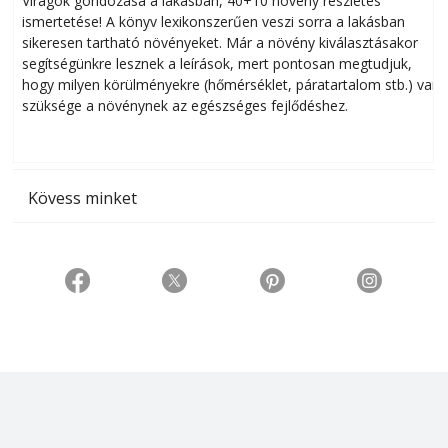
Virágok gondozása a lakásban, 40+10 növény részletes
ismertetése! A könyv lexikonszerűen veszi sorra a lakásban
s
sikeresen tart­ha­tó növényeket. Már a növény kiválasztásakor
h
segítségünkre lesznek a leírások, mert pontosan megtudjuk,
k
hogy milyen körülményekre (hőmérséklet, páratartalom stb.) van
szüksége a növénynek az egészséges fejlődéshez.
t
Kövess minket