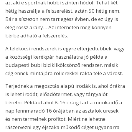
az, aki e sportnak hobbi szinten hódol. Tehát két 
hétig használja a felszerelést, aztán 50 hétig nem. 
Bár a síszezon nem tart egész évben, de ez úgy is 
elég rossz arány… Az interneten meg könnyen 
bérbe adható a felszerelés.
A telekocsi rendszerek is egyre elterjedtebbek, vagy 
a közösségi kerékpár használatra jó példa a 
budapesti bubi biciklikölcsönző rendszer, másik 
cég ennek mintájára rollerekkel rakta tele a várost. 
Terjednek a megosztás alapú irodák is, ahol órákra 
is lehet irodát, előadótermet, vagy tárgyalót 
bérelni. Például ahol 8-16 óráig tart a munkaidő a 
nap fennmaradó 16 órájában az asztalok üresek, 
és nem termelnek profitot. Miért ne lehetne 
rászervezni egy éjszaka működő céget ugyanarra 