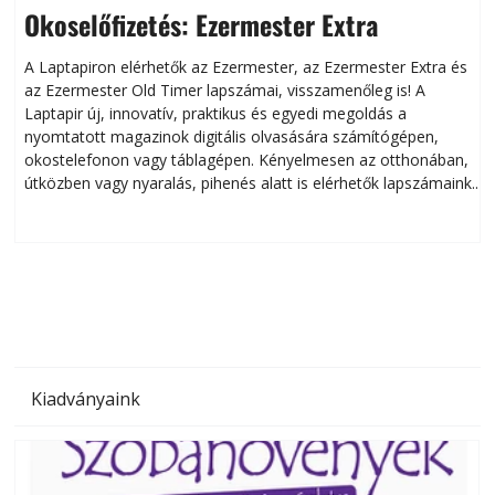
Okoselőfizetés: Ezermester Extra
A Laptapiron elérhetők az Ezermester, az Ezermester Extra és
az Ezermester Old Timer lapszámai, visszamenőleg is! A
Laptapir új, innovatív, praktikus és egyedi megoldás a
L
nyomtatott magazinok digitális olvasására számítógépen,
okostelefonon vagy táblagépen. Kényelmesen az otthonában,
útközben vagy nyaralás, pihenés alatt is elérhetők lapszámaink.
ú
Bárhol, bármikor, akár külföldön élve vagy dolgozva is
B
olvashatók az Ezermester lapszámai. A Laptapir kényelmes
megoldás, mert: – t
Kiadványaink