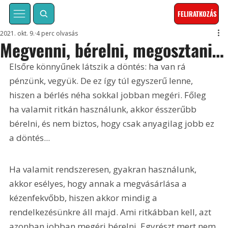
FELIRATKOZÁS
2021. okt. 9.
4 perc olvasás
Megvenni, bérelni, megosztani…
Elsőre könnyűnek látszik a döntés: ha van rá 
pénzünk, vegyük. De ez így túl egyszerű lenne, 
hiszen a bérlés néha sokkal jobban megéri. Főleg 
ha valamit ritkán használunk, akkor ésszerűbb 
bérelni, és nem biztos, hogy csak anyagilag jobb ez 
a döntés...
Ha valamit rendszeresen, gyakran használunk, 
akkor esélyes, hogy annak a megvásárlása a 
kézenfekvőbb, hiszen akkor mindig a 
rendelkezésünkre áll majd. Ami ritkábban kell, azt 
azonban jobban megéri bérelni. Egyrészt mert nem 