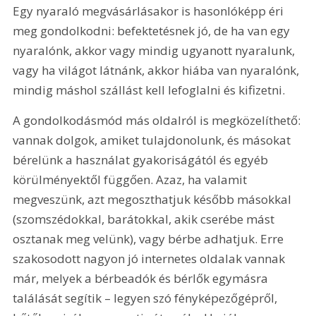
Egy nyaraló megvásárlásakor is hasonlóképp éri 
meg gondolkodni: befektetésnek jó, de ha van egy 
nyaralónk, akkor vagy mindig ugyanott nyaralunk, 
vagy ha világot látnánk, akkor hiába van nyaralónk, 
mindig máshol szállást kell lefoglalni és kifizetni.
A gondolkodásmód más oldalról is megközelíthető: 
vannak dolgok, amiket tulajdonolunk, és másokat 
bérelünk a használat gyakoriságától és egyéb 
körülményektől függően. Azaz, ha valamit 
megveszünk, azt megoszthatjuk később másokkal 
(szomszédokkal, barátokkal, akik cserébe mást 
osztanak meg velünk), vagy bérbe adhatjuk. Erre 
szakosodott nagyon jó internetes oldalak vannak 
már, melyek a bérbeadók és bérlők egymásra 
találását segítik – legyen szó fényképezőgépről, 