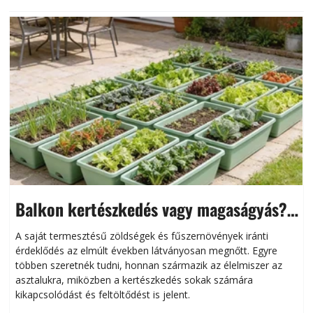
Balkon kertészkedés vagy magaságyás?
Helytakarékos kertészkedés
A saját termesztésű zöldségek és fűszernövények iránti
érdeklődés az elmúlt években látványosan megnőtt. Egyre
többen szeretnék tudni, honnan származik az élelmiszer az
l
asztalukra, miközben a kertészkedés sokak számára
kikapcsolódást és feltöltődést is jelent.
é