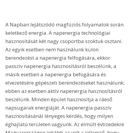
A Napban lejátszódó magfúziós folyamatok során 
keletkező energia. A napenergia technológiai 
hasznosítását két nagy csoportba szoktuk osztani. 
Az egyik esetben nem használunk külön 
berendezést a napenergia felfogására, ekkor 
passzív napenergia hasznosításról beszélünk, a 
másik esetben a napenergia befogására és 
elvezetésére gépészeti berendezéseket használunk; 
ebben az esetben aktív napenergia hasznosításról 
beszélünk. Minden épület hasznosítja a ráeső 
napsugarak energiáját. A napenergia passzív 
hasznosításánál lényeges kérdés, hogy milyen 
éghajlatú területen vagyunk. Az elmúlt évtizedekre 
Magyarországon inkább az volt a jellemző, hogy 