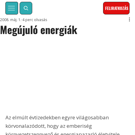
FELIRATKOZÁS
2008. máj. 1.
4 perc olvasás
Megújuló energiák
Az elmúlt évtizedekben egyre világosabban 
körvonalazódott, hogy az emberiség 
környezetszennyező és energiapazarló életvitele 