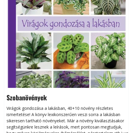
Szobanövények
Virágok gondozása a lakásban, 40+10 növény részletes
ismertetése! A könyv lexikonszerűen veszi sorra a lakásban
s
sikeresen tart­ha­tó növényeket. Már a növény kiválasztásakor
h
segítségünkre lesznek a leírások, mert pontosan megtudjuk,
k