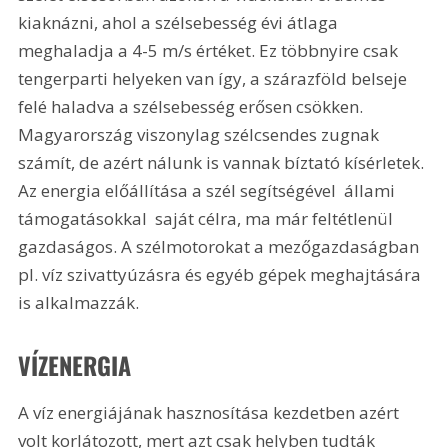
kiaknázni, ahol a szélsebesség évi átlaga 
meghaladja a 4-5 m/s értéket. Ez többnyire csak 
tengerparti helyeken van így, a szárazföld belseje 
felé haladva a szélsebesség erősen csökken. 
Magyarország viszonylag szélcsendes zugnak 
számít, de azért nálunk is vannak bíztató kísérletek. 
Az energia előállítása a szél segítségével  állami 
támogatásokkal  saját célra, ma már feltétlenül 
gazdaságos. A szélmotorokat a mezőgazdaságban 
pl. víz szivattyúzásra és egyéb gépek meghajtására 
is alkalmazzák.
VÍZENERGIA
A víz energiájának hasznosítása kezdetben azért 
volt korlátozott, mert azt csak helyben tudták 