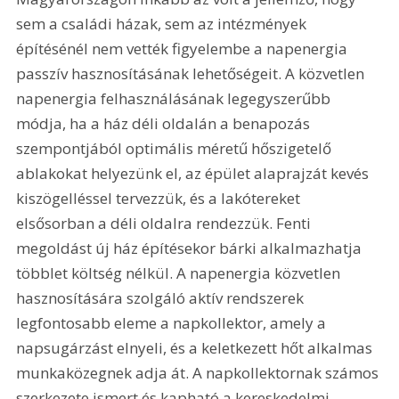
sem a családi házak, sem az intézmények 
építésénél nem vették figyelembe a napenergia 
passzív hasznosításának lehetőségeit. A közvetlen 
napenergia felhasználásának legegyszerűbb 
módja, ha a ház déli oldalán a benapozás 
szempontjából optimális méretű hőszigetelő 
ablakokat helyezünk el, az épület alaprajzát kevés 
kiszögelléssel tervezzük, és a lakótereket 
elsősorban a déli oldalra rendezzük. Fenti 
megoldást új ház építésekor bárki alkalmazhatja 
többlet költség nélkül. A napenergia közvetlen 
hasznosítására szolgáló aktív rendszerek 
legfontosabb eleme a napkollektor, amely a 
napsugárzást elnyeli, és a keletkezett hőt alkalmas 
munkaközegnek adja át. A napkollektornak számos 
szerkezete ismert és kapható a kereskedelmi 