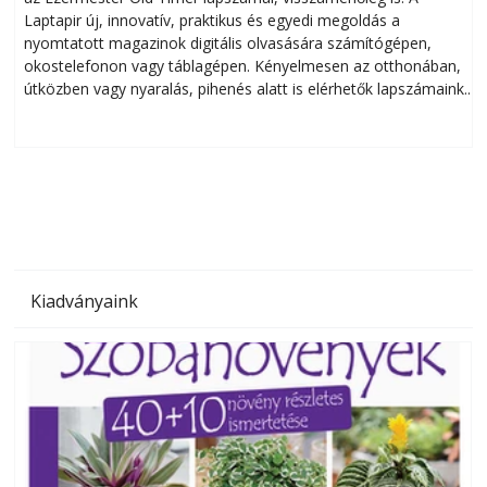
Laptapir új, innovatív, praktikus és egyedi megoldás a
L
nyomtatott magazinok digitális olvasására számítógépen,
okostelefonon vagy táblagépen. Kényelmesen az otthonában,
útközben vagy nyaralás, pihenés alatt is elérhetők lapszámaink.
ú
Bárhol, bármikor, akár külföldön élve vagy dolgozva is
B
olvashatók az Ezermester lapszámai. A Laptapir kényelmes
megoldás, mert: – t
Kiadványaink