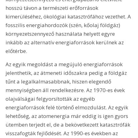
hosszú távon a természeti erőforrások 
kimerüléséhez, ökológiai katasztrófához vezethet. A 
fosszilis energiahordozók (szén, kőolaj földgáz) 
környezetszennyező használata helyett egyre 
inkább az alternatív energiaforrások kerülnek az 
előtérbe.
Az egyik megoldást a megújuló energiaforrások 
jelenthetik, az átmeneti időszakra pedig a földgáz 
tűnt a legalkalmasabbnak, hiszen elegendő 
mennyiségben áll rendelkezésre. Az 1970-es évek 
olajválságai felgyorsították az egyéb 
energiaforrások felé történő elmozdulást. Az egyik 
lehetőség, az atomenergia már eddig is igen gyors 
ütemben terjedt el, de a bekövetkezett katasztrófák 
visszafogták fejlődését. Az 1990-es években az 