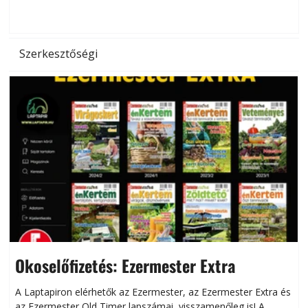
d
Szerkesztőségi
Okoselőfizetés: Ezermester Extra
A Laptapiron elérhetők az Ezermester, az Ezermester Extra és
az Ezermester Old Timer lapszámai, visszamenőleg is! A