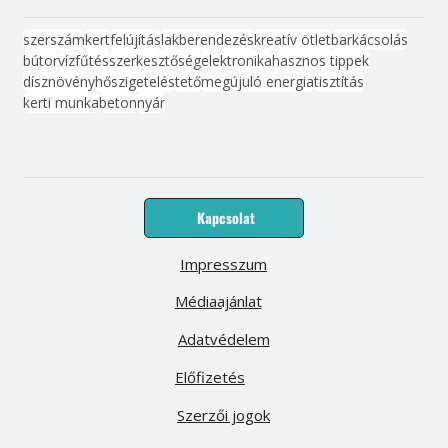
szerszám
kert
felújítás
lakberendezés
kreatív ötlet
barkácsolás
bútor
víz
fűtés
szerkesztőség
elektronika
hasznos tippek
dísznövény
hőszigetelés
tető
megújuló energia
tisztítás
kerti munka
beton
nyár
Kapcsolat
Impresszum
Médiaajánlat
Adatvédelem
Előfizetés
Szerzői jogok