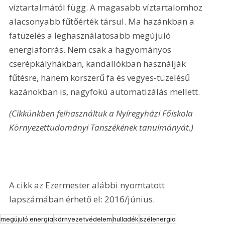
víztartalmától függ. A magasabb víztartalomhoz 
alacsonyabb fűtőérték társul. Ma hazánkban a 
fatüzelés a leghasználatosabb megújuló 
energiaforrás. Nem csak a hagyományos 
cserépkályhákban, kandallókban használják 
fűtésre, hanem korszerű fa és vegyes-tüzelésű 
kazánokban is, nagyfokú automatizálás mellett. 
(Cikkünkben felhasználtuk a Nyíregyházi Főiskola 
Környezettudományi Tanszékének tanulmányát.)
A cikk az Ezermester alábbi nyomtatott 
lapszámában érhető el: 2016/június.
megújuló energia
környezetvédelem
hulladék
szélenergia