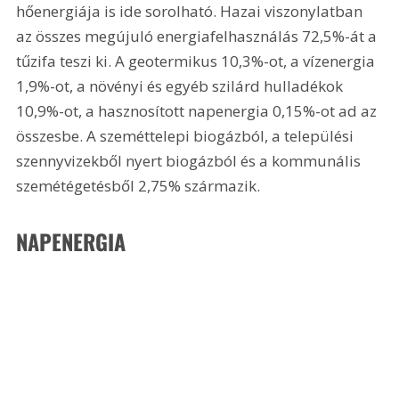
hőenergiája is ide sorolható. Hazai viszonylatban 
az összes megújuló energiafelhasználás 72,5%-át a 
tűzifa teszi ki. A geotermikus 10,3%-ot, a vízenergia 
1,9%-ot, a növényi és egyéb szilárd hulladékok 
10,9%-ot, a hasznosított napenergia 0,15%-ot ad az 
összesbe. A szeméttelepi biogázból, a települési 
szennyvizekből nyert biogázból és a kommunális 
szemétégetésből 2,75% származik. 
NAPENERGIA