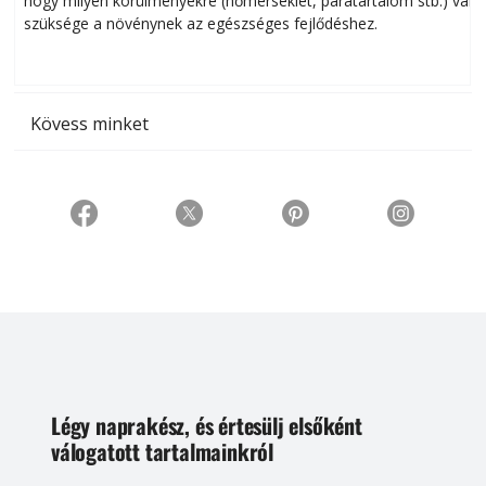
hogy milyen körülményekre (hőmérséklet, páratartalom stb.) van
szüksége a növénynek az egészséges fejlődéshez.
t
Kövess minket
Légy naprakész, és értesülj elsőként
válogatott tartalmainkról