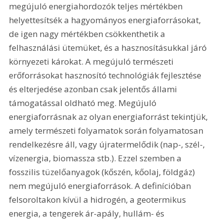
megújuló energiahordozók teljes mértékben 
helyettesítsék a hagyományos energiaforrásokat, 
de igen nagy mértékben csökkenthetik a 
felhasználási ütemüket, és a hasznosításukkal járó 
környezeti károkat. A megújuló természeti 
erőforrásokat hasznosító technológiák fejlesztése 
és elterjedése azonban csak jelentős állami 
támogatással oldható meg. Megújuló 
energiaforrásnak az olyan energiaforrást tekintjük, 
amely természeti folyamatok során folyamatosan 
rendelkezésre áll, vagy újratermelődik (nap-, szél-, 
vízenergia, biomassza stb.). Ezzel szemben a 
fosszilis tüzelőanyagok (kőszén, kőolaj, földgáz) 
nem megújuló energiaforrások. A definícióban 
felsoroltakon kívül a hidrogén, a geotermikus 
energia, a tengerek ár-apály, hullám- és 