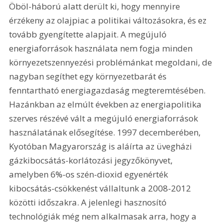
Öböl-háború alatt derült ki, hogy mennyire 
érzékeny az olajpiac a politikai változásokra, és ez 
tovább gyengítette alapjait. A megújuló 
energiaforrások használata nem fogja minden 
környezetszennyezési problémánkat megoldani, de 
nagyban segíthet egy környezetbarát és 
fenntartható energiagazdaság megteremtésében. 
Hazánkban az elmúlt években az energiapolitika 
szerves részévé vált a megújuló energiaforrások 
használatának elősegítése. 1997 decemberében, 
Kyotóban Magyarország is aláírta az üvegházi 
gázkibocsátás-korlátozási jegyzőkönyvet, 
amelyben 6%-os szén-dioxid egyenérték 
kibocsátás-csökkenést vállaltunk a 2008-2012 
közötti időszakra. A jelenlegi hasznosító 
technológiák még nem alkalmasak arra, hogy a 