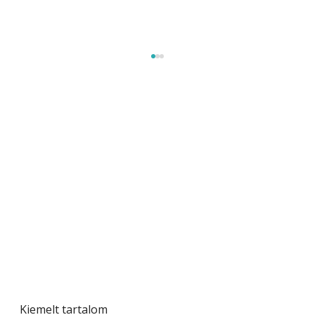
A varrógép és a varrás
Kiemelt tartalom