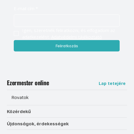
E-mail cím
*
Igen, szeretnék feliratkozni, és elfogadom az 
adatkezelést. 
Adatvédelmi tájékoztató
Feliratkozás
Ezermester online
Lap tetejére
Rovatok
Közérdekű
Újdonságok, érdekességek