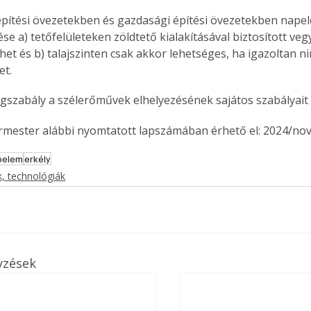
pítési övezetekben és gazdasági építési övezetekben nape
ése a) tetőfelületeken zöldtető kialakításával biztosított ve
nhet és b) talajszinten csak akkor lehetséges, ha igazoltan n
et.
gszabály a szélerőművek elhelyezésének sajátos szabályait i
ermester alábbi nyomtatott lapszámában érhető el: 2024/no
pelem
erkély
, technológiák
yzések