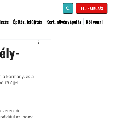
FELIRATKOZÁS
dezés
Építés, felújítás
Kert, növényápolás
Női vonal
ély-
n a kormány, és a 
étfő éjjel 
ezeten, de 
például az, hogy;