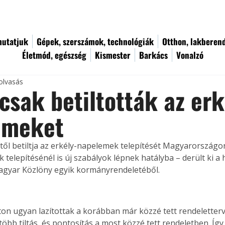
utatjuk
Gépek, szerszámok, technológiák
Otthon, lakberen
Életmód, egészség
Kismester
Barkács
Vonalzó
olvasás
csak betiltották az erk
emeket
étől betiltja az erkély-napelemek telepítését Magyarországo
telepítésénél is új szabályok lépnek hatályba – derült ki a h
agyar Közlöny egyik kormányrendeletéből.
n ugyan lazítottak a korábban már közzé tett rendeletterv
öbb tiltás, és pontosítás a most közzé tett rendeletben. Így 