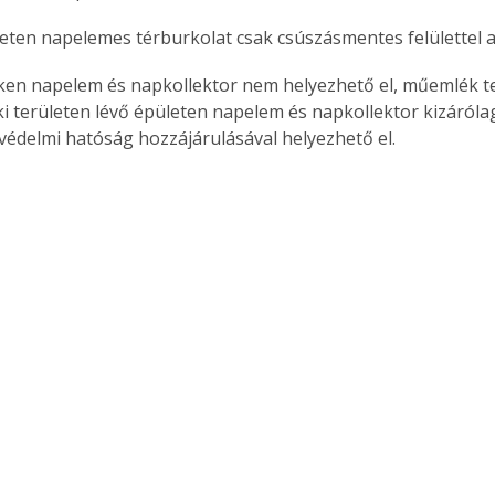
eten napelemes térburkolat csak csúszásmentes felülettel al
n napelem és napkollektor nem helyezhető el, műemlék te
 területen lévő épületen napelem és napkollektor kizárólag
édelmi hatóság hozzájárulásával helyezhető el.