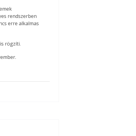
lemek 
gyes rendszerben 
incs erre alkalmas 
s rögzíti.
vember.