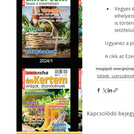
Vegyes é
elhelyez
is törté
tetőfelül
Ugyanez a jo
A cikk az Ez
megújuló energia
na
Gépek, szerszámok
Kapcsolódó bejeg