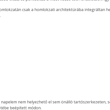
omlokzatán csak a homlokzati architektúrába integráltan he
.
 napelem nem helyezhető el sem önálló tartószerkezeten, s
tébe beépített módon.