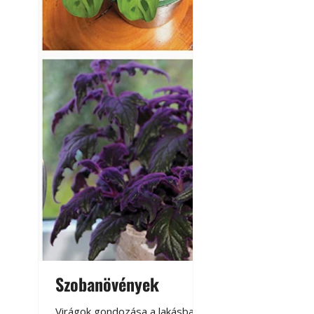
Szobanövények
Virágoskert: k
teraszon, laká
Virágok gondozása a lakásban,