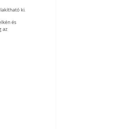
akítható ki.
lkén és 
 az 