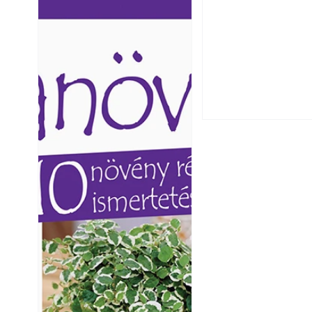
Ezermester lapszámai. A
Ezermester lapszámai
Laptapir kényelmes megoldás,
Laptapir kényelmes 
Csatornaszag a h
mert: – t
mert: – t
megoldások
Kültéri hűtés: ho
a teraszt és a ker