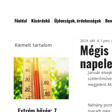
Főoldal
Közérdekű
Újdonságok, érdekességek
Bem
2024. okt. 4.
1 perc 
Mégis 
Kiemelt tartalom
napel
Január elsej
szélerőművek 
megjelent M
Néhány ponto
Extrém hőség: 7
maradt még t