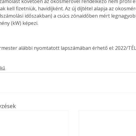
zámolást követően az okosmérővel rendelkező nem profil e
. A
k kell fizetniük, havidíjként. Az új díjtétel alapja az okosmér
megoldás,
lszámolási időszakban) a csúcs zónaidőben mért legnagyob
mény (kW) képezi.
ermester alábbi nyomtatott lapszámában érhető el: 2022/TÉL
ekű
yzések