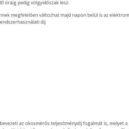
00 óráig pedig völgyidőszak lesz.
nek megfelelően változhat majd napon belül is az elektro
endszerhasználati díj.
Együtt jobban megéri!
Bővebb információ itt!
k az
Együtt jobban megéri! A
mester
könyvek tetszőleges
er Old
párosítással kedvezményes
áron, 0 Ft postaköltséggel
ptapir új,
megrendelhetők!
és egyedi
tt
lvasására
elefonon
nyelmesen
ben vagy
t is
. Bárhol,
ön élve
bevezeti az okosmérős teljesítménydíj fogalmát is, melyet a
ashatók az