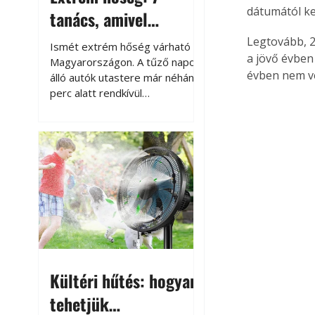
dátumától ke
tanács, amivel
megóvhatjuk
Legtovább, 2
Ismét extrém hőség várható
a jövő évben
autónkat a nyári
Magyarországon. A tűző napon
évben nem v
álló autók utastere már néhány
károktól
perc alatt rendkívül
felmelegszik, és rövid időn belül
akár a 60-70 °C-ot is
megközelítheti. Ez nemcsak a
beszállást teszi kellemetlenné,
hanem az autó állapotára és a
benne hagyott tárgyakra is
káros hatással lehet. Néhány
egyszerű óvintézkedéssel
azonban jelentősen
csökkenthetjük a hőség káros
hatásait.
Kültéri hűtés: hogyan
tehetjük