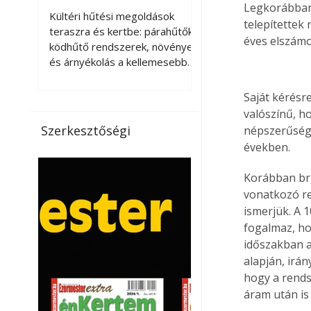
kellemesebbé a
Legkorábban 
Kültéri hűtési megoldások
telepítettek
teraszt és a kertet?
teraszra és kertbe: párahűtők,
éves elszámo
ködhűtő rendszerek, növények
és árnyékolás a kellemesebb
nyári mikroklímáért. A kültéri
hűtés kérdése az utóbbi
Saját kérésr
években egyre nagyobb
valószínű, h
jelentőséget kapott, ahogy a
Szerkesztőségi
népszerűsége
nyári hőhullámok gyakoribbá és
években.
intenzívebbé váltak. Míg
korábban elsősorban a beltéri
Korábban bru
klímaberendezések jelentették
vonatkozó re
a megoldást a meleg ellen, ma
ismerjük. A 
már egyre többen keresnek
fogalmaz, ho
olyan kültéri hűtési
időszakban a
lehetőségeket is, amelyek a
alapján, irán
teraszok, erkélyek, kertek vagy
vendégl
hogy a rends
áram után is 