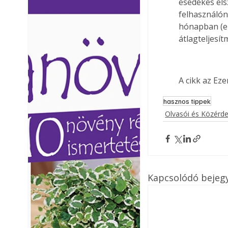
esedékes els
Ezermester lapszámai. A
Ezermester lapszámai
felhasználóna
Laptapir kényelmes megoldás,
Laptapir kényelmes 
hónapban (e
mert: – t
mert: – t
átlagteljesít
A cikk az Ez
hasznos tippek
Olvasói és Közérd
Kapcsolódó bejeg