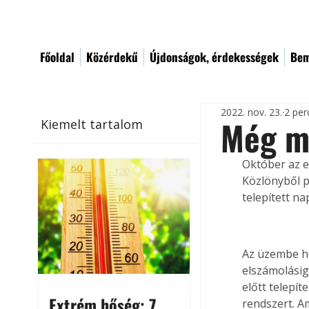
Főoldal
Közérdekű
Újdonságok, érdekességek
Bem
2022. nov. 23.
2 per
Még ma
Kiemelt tartalom
Október az e
Közlönyből p
telepített na
Az üzembe he
elszámolásig
előtt telepí
Extrém hőség: 7
rendszert. A