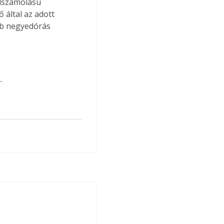
lszámolású 
ő által az adott 
b negyedórás 
.