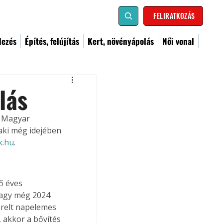
FELIRATKOZÁS
dezés
Építés, felújítás
Kert, növényápolás
Női vonal
lás
i Magyar 
ki még idejében 
k.hu
. 
ő éves 
vagy még 2024 
erelt napelemes 
 akkor a bővítés 