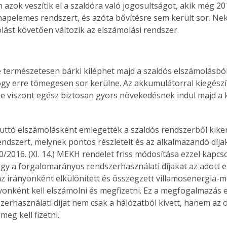
azok veszítik el a szaldóra való jogosultságot, akik még 201
 napelemes rendszert, és azóta bővítésre sem került sor. Ne
lást követően változik az elszámolási rendszer.
e természetesen bárki kiléphet majd a szaldós elszámolásbó
ogy erre tömegesen sor kerülne. Az akkumulátorral kiegészí
 viszont egész biztosan gyors növekedésnek indul majd a 
ttó elszámolásként emlegették a szaldós rendszerből kike
ndszert, melynek pontos részleteit és az alkalmazandó díja
10/2016. (XI. 14.) MEKH rendelet friss módosítása ezzel kapcs
gy a forgalomarányos rendszerhasználati díjakat az adott e
z irányonként elkülönített és összegzett villamosenergia-
yonként kell elszámolni és megfizetni. Ez a megfogalmazás elv
zerhasználati díjat nem csak a hálózatból kivett, hanem az o
meg kell fizetni.