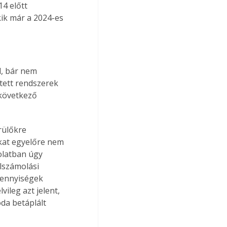
4 előtt 
kik már a 2024-es 
l, bár nem 
tett rendszerek 
következő 
rülőkre 
kat egyelőre nem 
olatban úgy 
lszámolási 
mennyiségek 
ileg azt jelent, 
da betáplált 