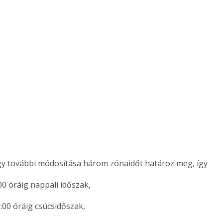
gy további módosítása három zónaidőt határoz meg, így
00 óráig nappali időszak,
:00 óráig csúcsidőszak,