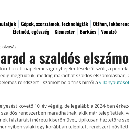
utatjuk
Gépek, szerszámok, technológiák
Otthon, lakberen
Életmód, egészség
Kismester
Barkács
Vonalzó
c olvasás
rad a szaldós elszámo
lőrehozott napelemes igénybejelentésekről szólt, a péntek
edig megtudtuk, meddig maradhat szaldós elszámolásban, a
pelemes rendszert - számolt be a friss hírről a 
villanyautóso
lyezést követő 10. év végéig, de legalább a 2024-ben érkez
 szaldós rendszerben maradhatnak, akik már telepítettek, 
tenek háztartási méretű kiserőművet, tipikusan háztetőre sz
mennyiben valaki egy korábban telepített rendszert bővített,