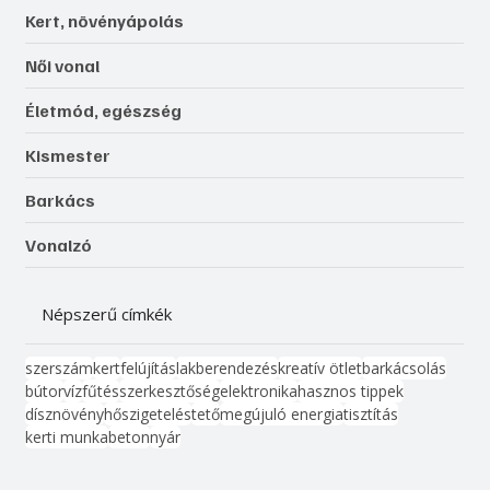
Kert, növényápolás
Női vonal
Életmód, egészség
Kismester
Barkács
Vonalzó
Népszerű címkék
szerszám
kert
felújítás
lakberendezés
kreatív ötlet
barkácsolás
bútor
víz
fűtés
szerkesztőség
elektronika
hasznos tippek
dísznövény
hőszigetelés
tető
megújuló energia
tisztítás
kerti munka
beton
nyár