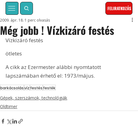
FELIRATKOZÁS
2009. ápr. 18.
1 perc olvasás
Még jobb ! Vízkizáró festés
Vízkizáró festés
ötletes
A cikk az Ezermester alábbi nyomtatott 
lapszámában érhető el: 1973/május.
barkácsolás
víz
festés
festék
Gépek, szerszámok, technológiák
Oldtimer