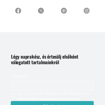
Légy naprakész, és értesülj elsőként
válogatott tartalmainkról
E-mail cím
*
Igen, szeretnék feliratkozni, és elfogadom az 
adatkezelést. 
Adatvédelmi tájékoztató