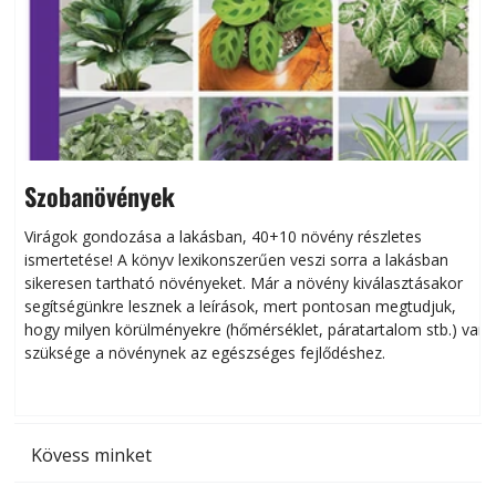
Szobanövények
Virágok gondozása a lakásban, 40+10 növény részletes
ismertetése! A könyv lexikonszerűen veszi sorra a lakásban
s
sikeresen tart­ha­tó növényeket. Már a növény kiválasztásakor
h
segítségünkre lesznek a leírások, mert pontosan megtudjuk,
k
hogy milyen körülményekre (hőmérséklet, páratartalom stb.) van
szüksége a növénynek az egészséges fejlődéshez.
t
Kövess minket