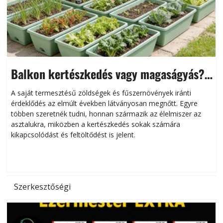
Balkon kertészkedés vagy magaságyás?
Helytakarékos kertészkedés
A saját termesztésű zöldségek és fűszernövények iránti
érdeklődés az elmúlt években látványosan megnőtt. Egyre
többen szeretnék tudni, honnan származik az élelmiszer az
l
asztalukra, miközben a kertészkedés sokak számára
kikapcsolódást és feltöltődést is jelent.
é
d
Szerkesztőségi