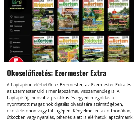
Okoselőfizetés: Ezermester Extra
A Laptapiron elérhetők az Ezermester, az Ezermester Extra és
az Ezermester Old Timer lapszámai, visszamenőleg is! A
Laptapir új, innovatív, praktikus és egyedi megoldás a
L
nyomtatott magazinok digitális olvasására számítógépen,
okostelefonon vagy táblagépen. Kényelmesen az otthonában,
útközben vagy nyaralás, pihenés alatt is elérhetők lapszámaink.
ú
Bárhol, bármikor, akár külföldön élve vagy dolgozva is
B
olvashatók az Ezermester lapszámai. A Laptapir kényelmes
megoldás, mert: – t