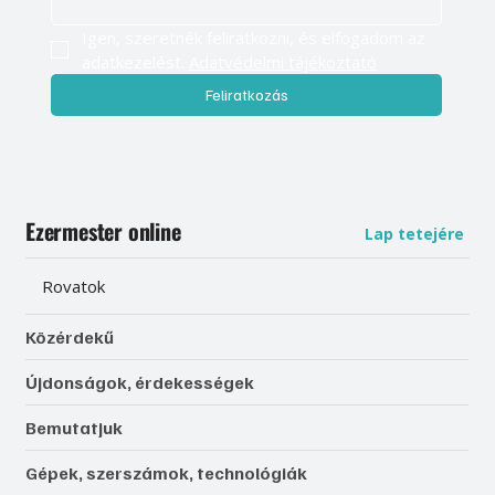
Igen, szeretnék feliratkozni, és elfogadom az 
adatkezelést. 
Adatvédelmi tájékoztató
Feliratkozás
Ezermester online
Lap tetejére
Rovatok
Közérdekű
Újdonságok, érdekességek
Bemutatjuk
Gépek, szerszámok, technológiák