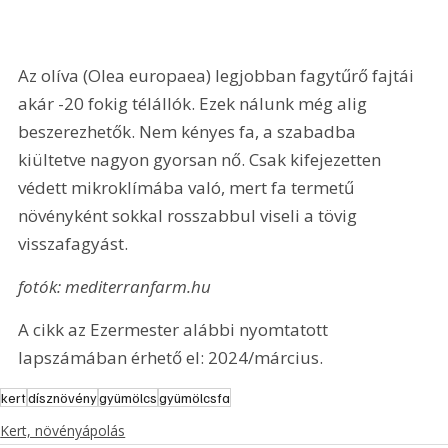
Az olíva (Olea europaea) legjobban fagytűrő fajtái 
akár -20 fokig télállók. Ezek nálunk még alig 
beszerezhetők. Nem kényes fa, a szabadba 
kiültetve nagyon gyorsan nő. Csak kifejezetten 
védett mikroklímába való, mert fa termetű 
növényként sokkal rosszabbul viseli a tövig 
visszafagyást.
fotók: mediterranfarm.hu
A cikk az Ezermester alábbi nyomtatott 
lapszámában érhető el: 2024/március.
kert
dísznövény
gyümölcs
gyümölcsfa
Kert, növényápolás