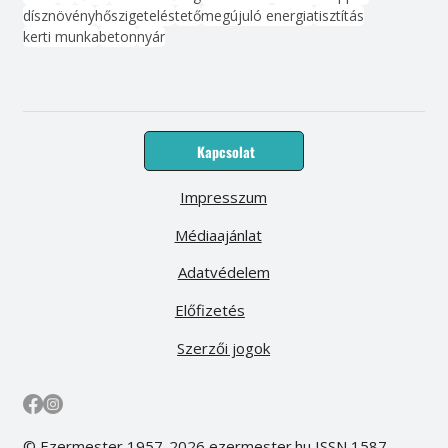
dísznövény
hőszigetelés
tető
megújuló energia
tisztítás
kerti munka
beton
nyár
Kapcsolat
Impresszum
Médiaajánlat
Adatvédelem
Előfizetés
Szerzői jogok
© Ezermester 1957-2026 ezermester.hu ISSN 1587-