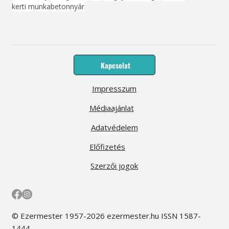
kerti munka
beton
nyár
Kapcsolat
Impresszum
Médiaajánlat
Adatvédelem
Előfizetés
Szerzői jogok
© Ezermester 1957-2026 ezermester.hu ISSN 1587-
1444