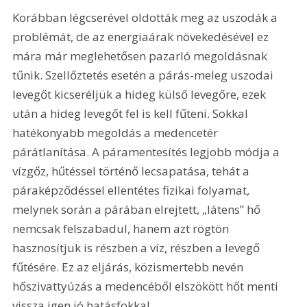
Korábban légcserével oldották meg az uszodák a 
problémát, de az energiaárak növekedésével ez 
mára már meglehetősen pazarló megoldásnak 
tűnik. Szellőztetés esetén a párás-meleg uszodai 
levegőt kicseréljük a hideg külső levegőre, ezek 
után a hideg levegőt fel is kell fűteni. Sokkal 
hatékonyabb megoldás a medencetér 
párátlanítása. A páramentesítés legjobb módja a 
vízgőz, hűtéssel történő lecsapatása, tehát a 
páraképződéssel ellentétes fizikai folyamat, 
melynek során a párában elrejtett, „látens” hő 
nemcsak felszabadul, hanem azt rögtön 
hasznosítjuk is részben a víz, részben a levegő 
fűtésére. Ez az eljárás, közismertebb nevén 
hőszivattyúzás a medencéből elszökött hőt menti 
vissza igen jó hatásfokkal.