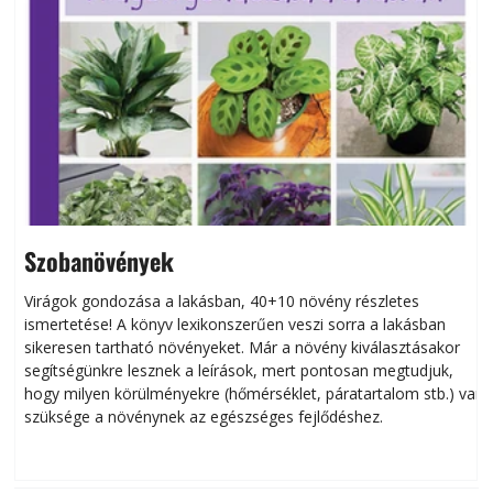
Szobanövények
Virágok gondozása a lakásban, 40+10 növény részletes
ismertetése! A könyv lexikonszerűen veszi sorra a lakásban
s
sikeresen tart­ha­tó növényeket. Már a növény kiválasztásakor
h
segítségünkre lesznek a leírások, mert pontosan megtudjuk,
k
hogy milyen körülményekre (hőmérséklet, páratartalom stb.) van
szüksége a növénynek az egészséges fejlődéshez.
t