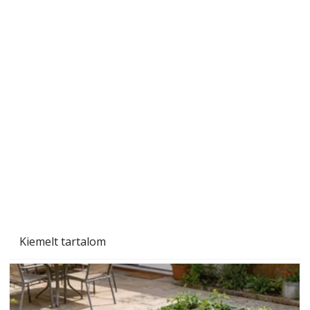
A varrógép és a varrás
Kiemelt tartalom