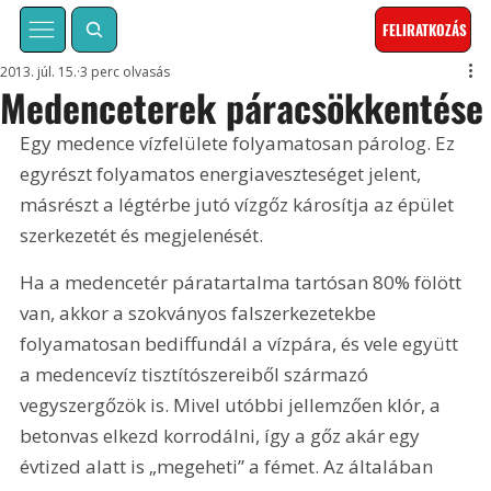
FELIRATKOZÁS
2013. júl. 15.
3 perc olvasás
Medenceterek páracsökkentése
Egy medence vízfelülete folyamatosan párolog. Ez 
egyrészt folyamatos energiaveszteséget jelent, 
másrészt a légtérbe jutó vízgőz károsítja az épület 
szerkezetét és megjelenését.
Ha a medencetér páratartalma tartósan 80% fölött 
van, akkor a szokványos falszerkezetekbe 
folyamatosan bediffundál a vízpára, és vele együtt 
a medencevíz tisztítószereiből származó 
vegyszergőzök is. Mivel utóbbi jellemzően klór, a 
betonvas elkezd korrodálni, így a gőz akár egy 
évtized alatt is „megeheti” a fémet. Az általában 