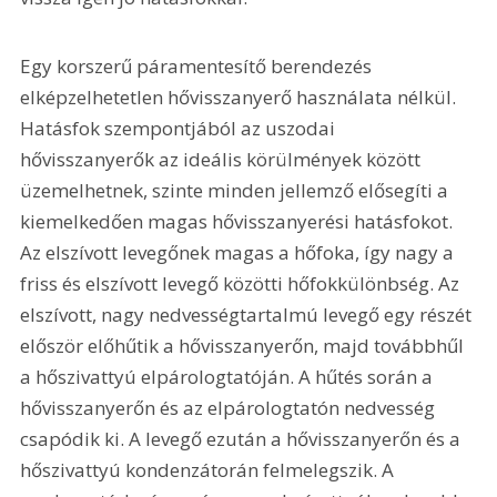
Egy korszerű páramentesítő berendezés 
elképzelhetetlen hővisszanyerő használata nélkül. 
Hatásfok szempontjából az uszodai 
hővisszanyerők az ideális körülmények között 
üzemelhetnek, szinte minden jellemző elősegíti a 
kiemelkedően magas hővisszanyerési hatásfokot. 
Az elszívott levegőnek magas a hőfoka, így nagy a 
friss és elszívott levegő közötti hőfokkülönbség. Az 
elszívott, nagy nedvességtartalmú levegő egy részét 
először előhűtik a hővisszanyerőn, majd továbbhűl 
a hőszivattyú elpárologtatóján. A hűtés során a 
hővisszanyerőn és az elpárologtatón nedvesség 
csapódik ki. A levegő ezután a hővisszanyerőn és a 
hőszivattyú kondenzátorán felmelegszik. A 