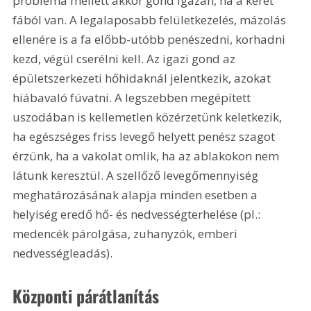
probléma mellett akkor gond igazán, ha a keret 
fából van. A legalaposabb felületkezelés, mázolás 
ellenére is a fa előbb-utóbb penészedni, korhadni 
kezd, végül cserélni kell. Az igazi gond az 
épületszerkezeti hőhidaknál jelentkezik, azokat 
hiábavaló fúvatni. A legszebben megépített 
uszodában is kellemetlen közérzetünk keletkezik, 
ha egészséges friss levegő helyett penész szagot 
érzünk, ha a vakolat omlik, ha az ablakokon nem 
látunk keresztül. A szellőző levegőmennyiség 
meghatározásának alapja minden esetben a 
helyiség eredő hő- és nedvességterhelése (pl.: 
medencék párolgása, zuhanyzók, emberi 
nedvességleadás). 
Központi párátlanítás