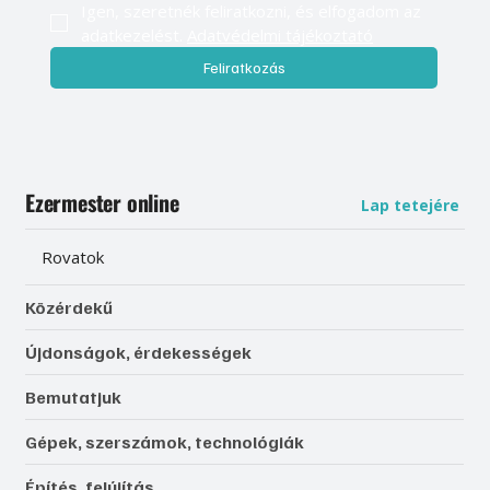
Igen, szeretnék feliratkozni, és elfogadom az 
adatkezelést. 
Adatvédelmi tájékoztató
Feliratkozás
Ezermester online
Lap tetejére
Rovatok
Közérdekű
Újdonságok, érdekességek
Bemutatjuk
Gépek, szerszámok, technológiák
Építés, felújítás