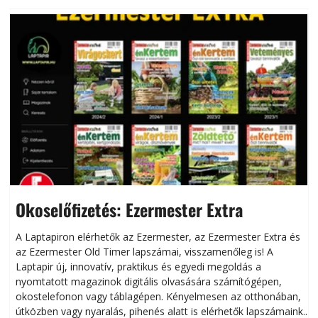
Okoselőfizetés: Ezermester Extra
A Laptapiron elérhetők az Ezermester, az Ezermester Extra és
az Ezermester Old Timer lapszámai, visszamenőleg is! A
Laptapir új, innovatív, praktikus és egyedi megoldás a
L
nyomtatott magazinok digitális olvasására számítógépen,
okostelefonon vagy táblagépen. Kényelmesen az otthonában,
útközben vagy nyaralás, pihenés alatt is elérhetők lapszámaink.
ú