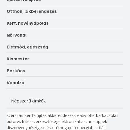
Otthon, lakberendezés
Kert, növényápolás
Női vonal
Életmód, egészség
Kismester
Barkács
Vonalzó
Népszerű címkék
szerszám
kert
felújítás
lakberendezés
kreatív ötlet
barkácsolás
bútor
víz
fűtés
szerkesztőség
elektronika
hasznos tippek
dísznövény
hőszigetelés
tető
megújuló energia
tisztítás