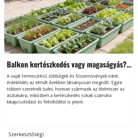
Balkon kertészkedés vagy magaságyás?
Helytakarékos kertészkedés
A saját termesztésű zöldségek és fűszernövények iránti
érdeklődés az elmúlt években látványosan megnőtt. Egyre
többen szeretnék tudni, honnan származik az élelmiszer az
l
asztalukra, miközben a kertészkedés sokak számára
kikapcsolódást és feltöltődést is jelent.
é
d
Szerkesztőségi