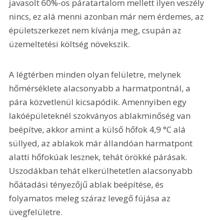
javasolt 60%-os páratartalom mellett ilyen veszély 
nincs, ez alá menni azonban már nem érdemes, az 
épületszerkezet nem kívánja meg, csupán az 
üzemeltetési költség növekszik.
A légtérben minden olyan felületre, melynek 
hőmérséklete alacsonyabb a harmatpontnál, a 
pára közvetlenül kicsapódik. Amennyiben egy 
lakóépületeknél szokványos ablakminőség van 
beépítve, akkor amint a külső hőfok 4,9 °C alá 
süllyed, az ablakok már állandóan harmatpont 
alatti hőfokúak lesznek, tehát örökké párásak. 
Uszodákban tehát elkerülhetetlen alacsonyabb 
hőátadási tényezőjű ablak beépítése, és 
folyamatos meleg száraz levegő fújása az 
üvegfelületre.