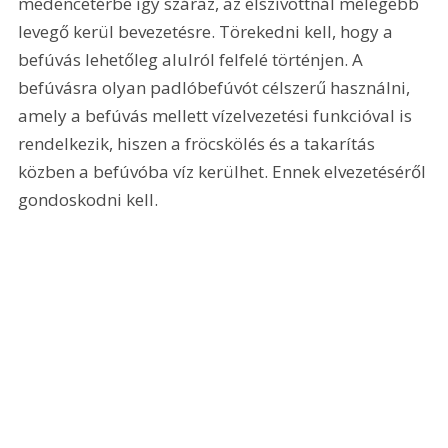
medencetérbe így száraz, az elszívottnál melegebb 
levegő kerül bevezetésre. Törekedni kell, hogy a 
befúvás lehetőleg alulról felfelé történjen. A 
befúvásra olyan padlóbefúvót célszerű használni, 
amely a befúvás mellett vízelvezetési funkcióval is 
rendelkezik, hiszen a fröcskölés és a takarítás 
közben a befúvóba víz kerülhet. Ennek elvezetéséről 
gondoskodni kell.