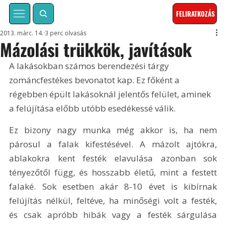
FELIRATKOZÁS
2013. márc. 14.
3 perc olvasás
Mázolási trükkök, javítások
A lakásokban számos berendezési tárgy 
zománcfestékes bevonatot kap. Ez főként a 
régebben épült lakásoknál jelentős felület, aminek 
a felújítása előbb utóbb esedékessé válik. 
Ez bizony nagy munka még akkor is, ha nem 
párosul a falak kifestésével. A mázolt ajtókra, 
ablakokra kent festék elavulása azonban sok 
tényezőtől függ, és hosszabb életű, mint a festett 
falaké. Sok esetben akár 8-10 évet is kibírnak 
felújítás nélkül, feltéve, ha minőségi volt a festék, 
és csak apróbb hibák vagy a festék sárgulása 