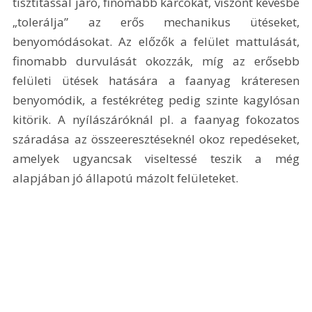
tisztítással járó, finomabb karcokat, viszont kevésbé 
„tolerálja” az erős mechanikus ütéseket, 
benyomódásokat. Az előzők a felület mattulását, 
finomabb durvulását okozzák, míg az erősebb 
felületi ütések hatására a faanyag kráteresen 
benyomódik, a festékréteg pedig szinte kagylósan 
kitörik. A nyílászáróknál pl. a faanyag fokozatos 
száradása az összeeresztéseknél okoz repedéseket, 
amelyek ugyancsak viseltessé teszik a még 
alapjában jó állapotú mázolt felületeket. 