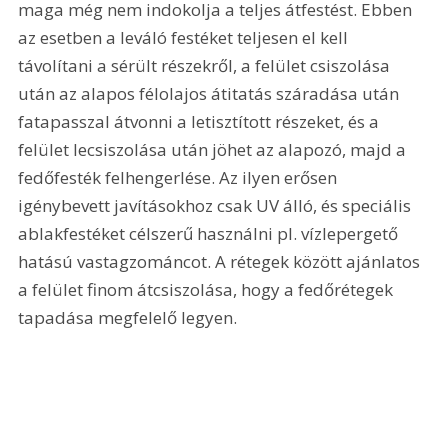
maga még nem indokolja a teljes átfestést. Ebben 
az esetben a leváló festéket teljesen el kell 
távolítani a sérült részekről, a felület csiszolása 
után az alapos félolajos átitatás száradása után 
fatapasszal átvonni a letisztított részeket, és a 
felület lecsiszolása után jöhet az alapozó, majd a 
fedőfesték felhengerlése. Az ilyen erősen 
igénybevett javításokhoz csak UV álló, és speciális 
ablakfestéket célszerű használni pl. vízlepergető 
hatású vastagzománcot. A rétegek között ajánlatos 
a felület finom átcsiszolása, hogy a fedőrétegek 
tapadása megfelelő legyen. 