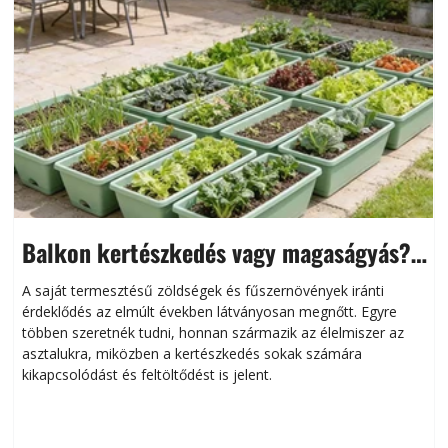
Balkon kertészkedés vagy magaságyás?
Helytakarékos kertészkedés
A saját termesztésű zöldségek és fűszernövények iránti
érdeklődés az elmúlt években látványosan megnőtt. Egyre
többen szeretnék tudni, honnan származik az élelmiszer az
l
asztalukra, miközben a kertészkedés sokak számára
kikapcsolódást és feltöltődést is jelent.
é
d