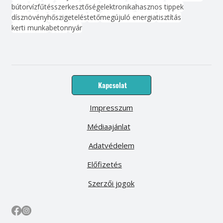
bútor
víz
fűtés
szerkesztőség
elektronika
hasznos tippek
dísznövény
hőszigetelés
tető
megújuló energia
tisztítás
kerti munka
beton
nyár
Kapcsolat
Impresszum
Médiaajánlat
Adatvédelem
Előfizetés
Szerzői jogok