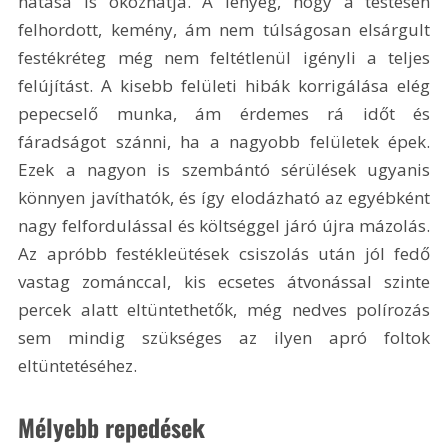
hatása is okozhatja. A lényeg, hogy a testesen 
felhordott, kemény, ám nem túlságosan elsárgult 
festékréteg még nem feltétlenül igényli a teljes 
felújítást. A kisebb felületi hibák korrigálása elég 
pepecselő munka, ám érdemes rá időt és 
fáradságot szánni, ha a nagyobb felületek épek. 
Ezek a nagyon is szembántó sérülések ugyanis 
könnyen javíthatók, és így elodázható az egyébként 
nagy felfordulással és költséggel járó újra mázolás. 
Az apróbb festékleütések csiszolás után jól fedő 
vastag zománccal, kis ecsetes átvonással szinte 
percek alatt eltüntethetők, még nedves polírozás 
sem mindig szükséges az ilyen apró foltok 
eltüntetéséhez. 
Mélyebb repedések