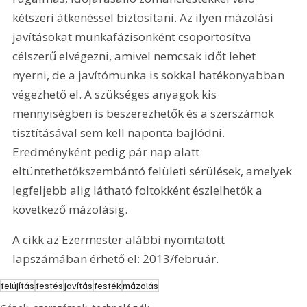
kétszeri átkenéssel biztosítani. Az ilyen mázolási 
javításokat munkafázisonként csoportosítva 
célszerű elvégezni, amivel nemcsak időt lehet 
nyerni, de a javítómunka is sokkal hatékonyabban 
végezhető el. A szükséges anyagok kis 
mennyiségben is beszerezhetők és a szerszámok 
tisztításával sem kell naponta bajlódni. 
Eredményként pedig pár nap alatt 
eltüntethetőkszembántó felületi sérülések, amelyek 
legfeljebb alig látható foltokként észlelhetők a 
következő mázolásig. 
A cikk az Ezermester alábbi nyomtatott 
lapszámában érhető el: 2013/február.
felújítás
festés
javítás
festék
mázolás