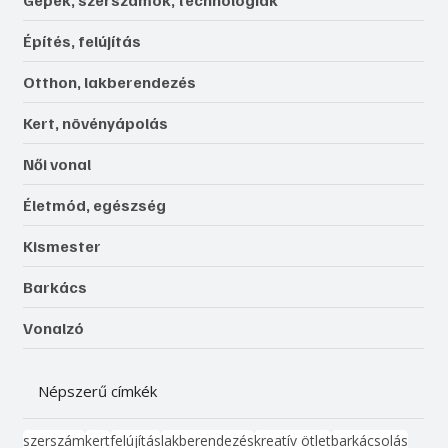
Építés, felújítás
Otthon, lakberendezés
Kert, növényápolás
Női vonal
Életmód, egészség
Kismester
Barkács
Vonalzó
Népszerű címkék
szerszám
kert
felújítás
lakberendezés
kreatív ötlet
barkácsolás