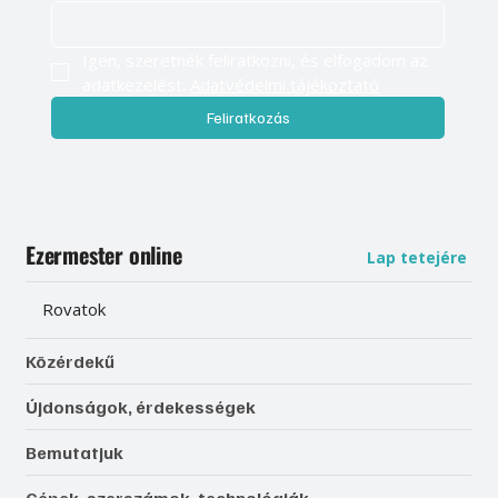
Igen, szeretnék feliratkozni, és elfogadom az 
adatkezelést. 
Adatvédelmi tájékoztató
Feliratkozás
Ezermester online
Lap tetejére
Rovatok
Közérdekű
Újdonságok, érdekességek
Bemutatjuk
Gépek, szerszámok, technológiák