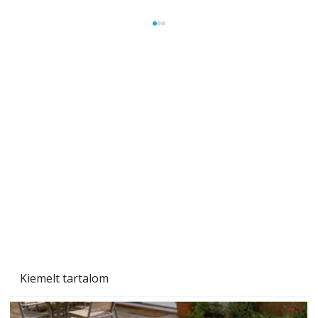
A varrógép és a varrás
Kiemelt tartalom