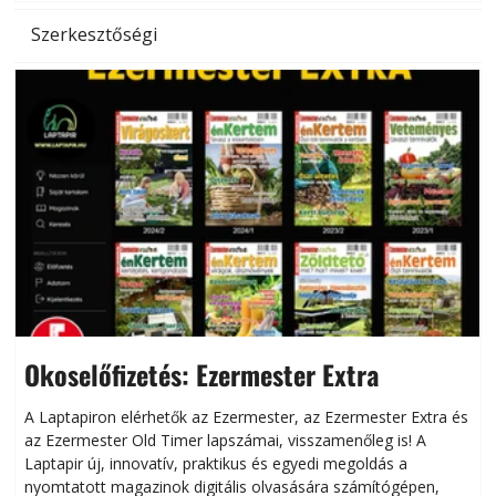
Szerkesztőségi
Okoselőfizetés: Ezermester Extra
A Laptapiron elérhetők az Ezermester, az Ezermester Extra és
az Ezermester Old Timer lapszámai, visszamenőleg is! A
Laptapir új, innovatív, praktikus és egyedi megoldás a
L
nyomtatott magazinok digitális olvasására számítógépen,