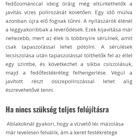
fedőzománccal ideig óráig még eltüntethetők a 
javítás vizes polírozását követően. Egy idő múlva 
azonban újra elő fognak tűnni. A nyílászárók élénél 
a leggyakoribbak a leverődések. Ezek kijavítása már 
nehezebb, mert az élek is többnyire sérülnek, amit 
csak tapaszolással lehet pótolni. A sérülések 
lecsiszolása után tapaszolással tölthetők fel az éllel 
egy szintbe, és következhet a síkba csiszolásuk, 
majd a fedőfestékréteg felhengerlése. Végül a 
javított részt összepolírozással lehet alig 
észrevehetővé tenni.
Ha nincs szükség teljes felújításra
 Ablakoknál gyakori, hogy a vízvető léc mázolása 
már levelesen felválik, ám a keret festékrétege 