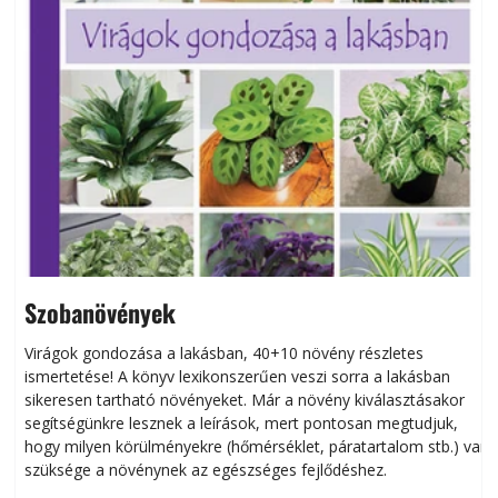
Szobanövények
Virágok gondozása a lakásban, 40+10 növény részletes
ismertetése! A könyv lexikonszerűen veszi sorra a lakásban
s
sikeresen tart­ha­tó növényeket. Már a növény kiválasztásakor
h
segítségünkre lesznek a leírások, mert pontosan megtudjuk,
k
hogy milyen körülményekre (hőmérséklet, páratartalom stb.) van
szüksége a növénynek az egészséges fejlődéshez.