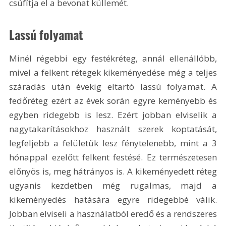
csúfítja el a bevonat küllemét. 
Lassú folyamat
Minél régebbi egy festékréteg, annál ellenállóbb, 
mivel a felkent rétegek kikeményedése még a teljes 
száradás után évekig eltartó lassú folyamat. A 
fedőréteg ezért az évek során egyre keményebb és 
egyben ridegebb is lesz. Ezért jobban elviselik a 
nagytakarításokhoz használt szerek koptatását, 
legfeljebb a felületük lesz fénytelenebb, mint a 3 
hónappal ezelőtt felkent festésé. Ez természetesen 
előnyös is, meg hátrányos is. A kikeményedett réteg 
ugyanis kezdetben még rugalmas, majd a 
kikeményedés hatására egyre ridegebbé válik. 
Jobban elviseli a használatból eredő és a rendszeres 