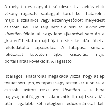
A mélyebb és nagyobb sérüléseket a javítás előtt 
vékony ragasztó szalaggal körül kell határolni, 
majd a szilánkos vagy elszennyeződött mélyedést 
csiszolni kell. Ha fáig hatolt a sérülés, akkor ezt 
követően félolajjal, vagy lenolajkencével sem árt a 
„krátert” beitatni, majd újabb csiszolás után jöhet a 
felületkitöltő tapaszolás. A fatapasz simára 
lehúzását követően újból csiszolás, majd 
portalanítás következik. A ragasztó
 szalagos lehatárolás megakadályozza, hogy az ép 
felület sérüljön, és tapasz vagy festék kerüljön rá. A 
csiszolt javított részt ezt követően – a hiba 
nagyságától függően – alapozni kell, majd száradás 
után legalább két rétegben fedőzománccal kell 