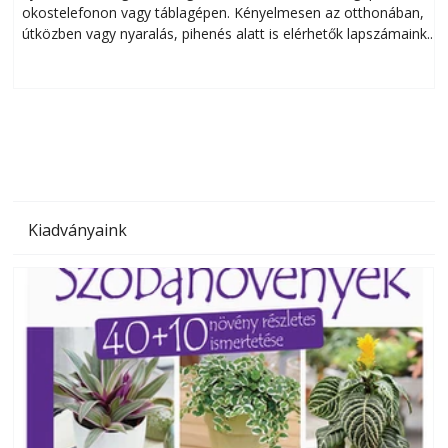
okostelefonon vagy táblagépen. Kényelmesen az otthonában,
útközben vagy nyaralás, pihenés alatt is elérhetők lapszámaink.
ú
Bárhol, bármikor, akár külföldön élve vagy dolgozva is
B
olvashatók az Ezermester lapszámai. A Laptapir kényelmes
megoldás, mert: – t
Kiadványaink