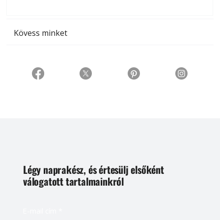
t
Kövess minket
Légy naprakész, és értesülj elsőként
válogatott tartalmainkról
E-mail cím
*