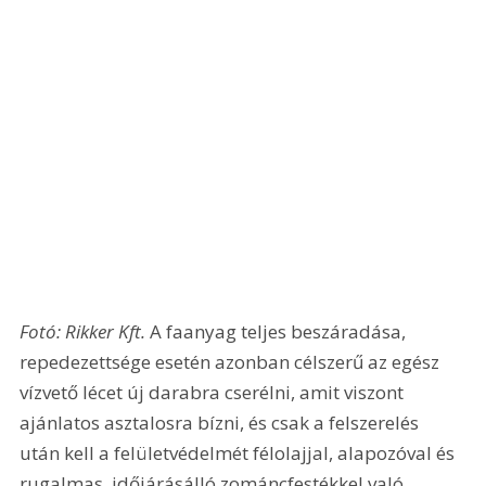
Fotó: Rikker Kft.
 A faanyag teljes beszáradása, 
repedezettsége esetén azonban célszerű az egész 
vízvető lécet új darabra cserélni, amit viszont 
ajánlatos asztalosra bízni, és csak a felszerelés 
után kell a felületvédelmét félolajjal, alapozóval és 
rugalmas, időjárásálló zománcfestékkel való 