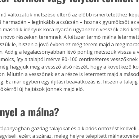
rmű változatok metszése eltérő az előbb ismertetetthez képes
ő harmadán – leginkább a csúcsán – hoznak gyümölcsöt az e
 a második idényük kora nyarán ugyanezen vesszők alsó ké
n növő részeken teremnek. A kétszer termő málna letermett
szük le, hiszen a jövő évben ez még terem majd a megmara
in. Addig a legalacsonyabban lévő pontig metsszük vissza a 
yümölcs, így a talajtól mérve 80-100 centiméteres vesszőknek 
még hagyjuk meg a vessző alsó részét, hogy a következő ko
on. Miután a vesszőnek ez a része is letermett majd a másod
jig. Ez már egyben egy ifjítási beavatkozás is, hiszen a talaji
yökérről új hajtások jönnek majd elő.
ényel a málna?
tápanyagban gazdag talajokat és a kiadós öntözést kedveli. 
gviseli, ezért a száraz, meleg helyre telepített málnatövek