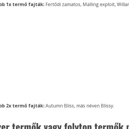
b 1x termő fajták:
 Fertődi zamatos, Malling exploit, Will
. A
megoldás,
b 2x termő fajták:
 Autumn Bliss, más néven Blissy.
zer termők vagy folyton termők 