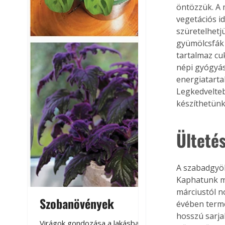
öntözzük. A 
vegetációs i
szüretelhetj
gyümölcsfák 
tartalmaz cuk
népi gyógyás
energiatarta
Legkedvelteb
készíthetünk
Ültetés
A szabadgyök
Kaphatunk má
márciustól n
Szobanövények
Virágoskert: k
évében term
hosszú sarja
teraszon, laká
Virágok gondozása a lakásban,