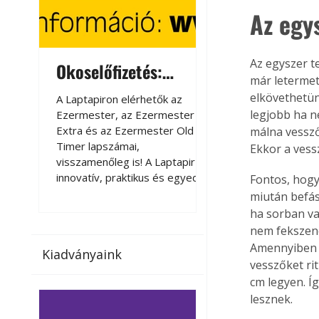
Az egy
Az egyszer t
Okoselőfizetés:
Okoselőfizetés
már letermet
Ezermester Extra
elkövethetünk
A Laptapiron elérhetők az
A Laptapiron elérhető
legjobb ha n
Ezermester, az Ezermester
Ezermester, az Ezer
Extra és az Ezermester Old
Extra és az Ezermest
málna vessző
Timer lapszámai,
Timer lapszámai,
Ekkor a vessz
visszamenőleg is! A Laptapir új,
visszamenőleg is! A La
innovatív, praktikus és egyedi
innovatív, praktikus 
Fontos, hogy
megoldás a nyomtatott
megoldás a nyomtato
miután befás
magazinok digitális olvasására
magazinok digitális o
ha sorban va
számítógépen, okostelefonon
számítógépen, okost
nem fekszene
vagy táblagépen. Kényelmesen
vagy táblagépen. Ké
Amennyiben s
Kiadványaink
az otthonában, útközben vagy
az otthonában, útköz
vesszőket ri
nyaralás, pihenés alatt is
nyaralás, pihenés alat
cm legyen. Í
elérhetők lapszámaink. Bárhol,
elérhetők lapszámaink
lesznek.
bármikor, akár külföldön élve
bármikor, akár külföld
vagy dolgozva is olvashatók az
vagy dolgozva is olv