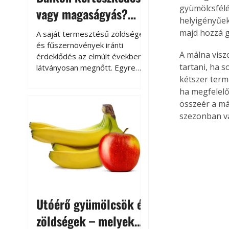
gyümölcsfélét
vagy magaságyás?
helyigényűek
Helytakarékos
majd hozzá g
A saját termesztésű zöldségek
kertészkedés
és fűszernövények iránti
A málna visz
érdeklődés az elmúlt években
tartani, ha 
látványosan megnőtt. Egyre
többen szeretnék tudni, honnan
kétszer termő
származik az élelmiszer az
ha megfelelő
asztalukra, miközben a
összeér a más
kertészkedés sokak számára
szezonban v
kikapcsolódást és feltöltődést
is jelent.
Utóérő gyümölcsök és
zöldségek – melyek