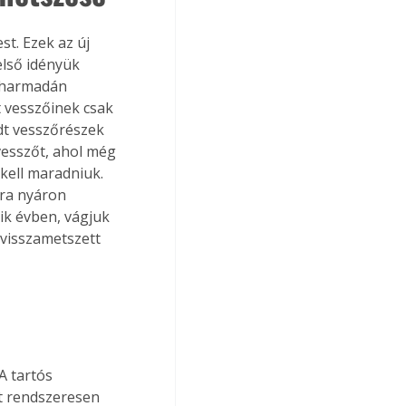
t. Ezek az új 
lső idényük 
tharmadán 
 vesszőinek csak 
dt vesszőrészek 
vesszőt, ahol még 
kell maradniuk. 
ra nyáron 
ik évben, vágjuk 
g visszametszett 
A tartós 
et rendszeresen 