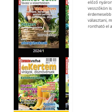
előző nyáron 
vesszőkön is
érdemesebb a
választani, 
rontható el a