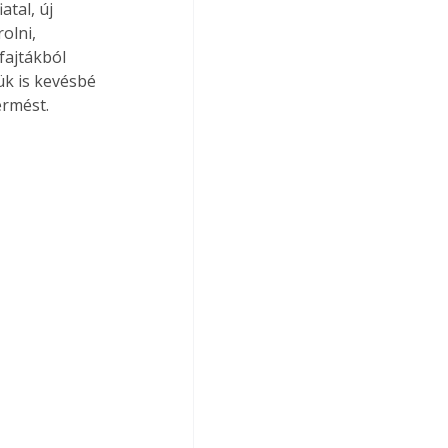
tal, új 
olni, 
fajtákból 
k is kevésbé 
ermést.