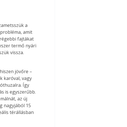
zametsszük a 
 probléma, amit 
régebbi fajtákat 
yszer termő nyári 
zük vissza. 
hiszen jövőre – 
k karóval, vagy 
óthuzalra. Így 
s is egyszerűbb. 
álnát, az új 
g nagyjából 15 
lis térállásban 