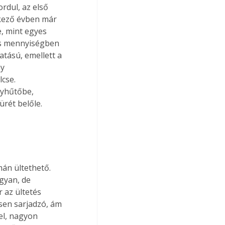
rdul, az első 
tkező évben már 
, mint egyes 
ős mennyiségben 
atású, emellett a 
y 
cse. 
lyhűtőbe, 
ürét belőle.
án ültethető. 
gyan, de 
 az ültetés 
en sarjadzó, ám 
el, nagyon 