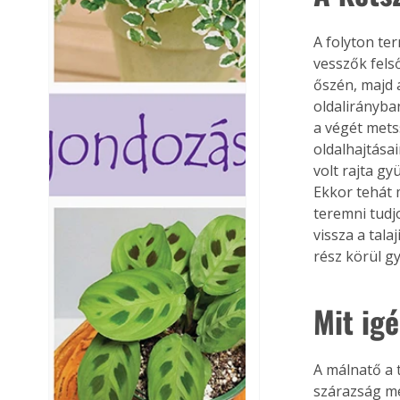
A folyton te
vesszők fels
őszén, majd
oldalirányba
a végét mets
oldalhajtása
volt rajta g
Ekkor tehát 
teremni tudj
vissza a tala
rész körül g
Mit ig
A málnatő a 
szárazság me