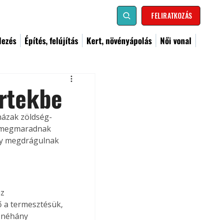
FELIRATKOZÁS
dezés
Építés, felújítás
Kert, növényápolás
Női vonal
ertekbe
házak zöldség-
k megmaradnak 
gy megdrágulnak 
z 
ő a termesztésük, 
 néhány 