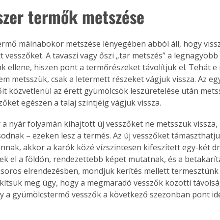
szer termők metszése
ermő málnabokor metszése lényegében abból áll, hogy viss
Együtt jobban megéri!
t vesszőket. A tavaszi vagy őszi „tar metszés” a legnagyobb
Bővebb információ itt!
 ellene, hiszen pont a termőrészeket távolítjuk el. Tehát e 
k az
Együtt jobban megéri! A
em metsszük, csak a letermett részeket vágjuk vissza. Az eg
mester
könyvek tetszőleges
er Old
párosítással kedvezményes
it közvetlenül az érett gyümölcsök leszüretelése után metss
áron, 0 Ft postaköltséggel
őket egészen a talaj szintjéig vágjuk vissza.
ptapir új,
megrendelhetők!
és egyedi
 a nyár folyamán kihajtott új vesszőket ne metsszük vissza, 
tt
odnak – ezeken lesz a termés. Az új vesszőket támaszthatju
lvasására
nnak, akkor a karók közé vízszintesen kifeszített egy-két dr
elefonon
k el a földön, rendezettebb képet mutatnak, és a betakarítá
nyelmesen
oros elrendezésben, mondjuk kerítés mellett termesztünk m
ben vagy
tkítsuk meg úgy, hogy a megmaradó vesszők közötti távolsá
t is
gy a gyümölcstermő vesszők a következő szezonban pont ideá
. Bárhol,
ön élve
ashatók az