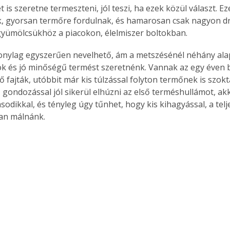
 is szeretne termeszteni, jól teszi, ha ezek közül választ. Ez
, gyorsan termőre fordulnak, és hamarosan csak nagyon d
yümölcsükhöz a piacokon, élelmiszer boltokban.
onylag egyszerűen nevelhető, ám a metszésénél néhány alap
sok és jó minőségű termést szeretnénk. Vannak az egy éven b
 fajták, utóbbit már kis túlzással folyton termőnek is szokt
 gondozással jól sikerül elhúzni az első terméshullámot, akk
odikkal, és tényleg úgy tűnhet, hogy kis kihagyással, a telje
an málnánk.