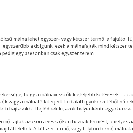
ölcsű málna lehet egyszer- vagy kétszer termő, a fajtától f
 egyszerűbb a dolgunk, ezek a málnafajták mind kétszer te
 pedig egy szezonban csak egyszer terem.
ekessége, hogy a málnavesszők legfeljebb kétévesek – azaz 
zők vagy a málnatő kiterjedt föld alatti gyökérzetéből nőnek 
eletti hajtásokból fejlődnek ki, azok helyenkénti legyökerese
ermő fajták azokon a vesszőkön hoznak termést, amelyek a
 majd átteleltek. A kétszer termő, vagy folyton termő málnafa