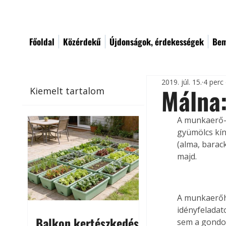
Főoldal
Közérdekű
Újdonságok, érdekességek
Bem
2019. júl. 15.
4 perc
Málna:
Kiemelt tartalom
A munkaerő-p
gyümölcs kí
(alma, barac
majd.
A munkaerőhi
idényfeladat
Balkon kertészkedés
sem a gondoz