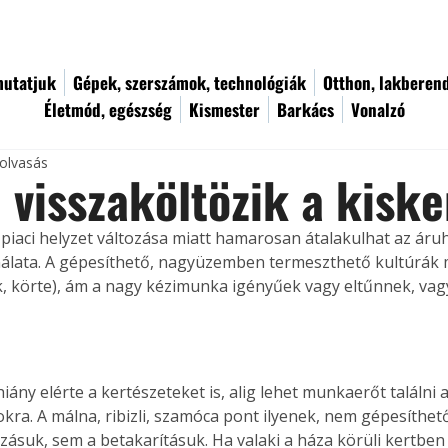
utatjuk
Gépek, szerszámok, technológiák
Otthon, lakberen
Életmód, egészség
Kismester
Barkács
Vonalzó
 olvasás
 visszaköltözik a kisk
iaci helyzet változása miatt hamarosan átalakulhat az áru
nálata. A gépesíthető, nagyüzemben termeszthető kultúrá
k, körte), ám a nagy kézimunka igényűek vagy eltűnnek, va
ány elérte a kertészeteket is, alig lehet munkaerőt találni a
okra. A málna, ribizli, szamóca pont ilyenek, nem gépesíthet
ásuk, sem a betakarításuk. Ha valaki a háza körüli kertben