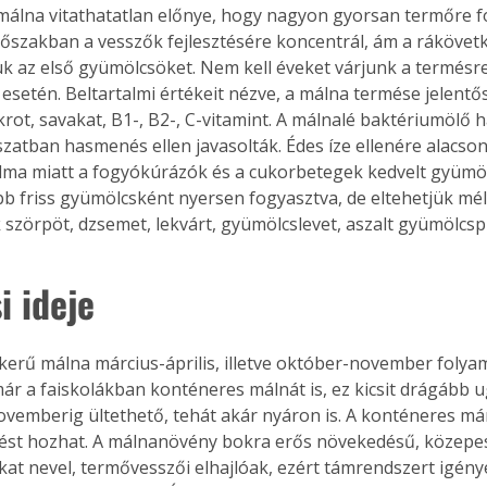
málna vitathatatlan előnye, hogy nagyon gyorsan termőre fo
dőszakban a vesszők fejlesztésére koncentrál, ám a ráköve
ük az első gyümölcsöket. Nem kell éveket várjunk a termésre
esetén. Beltartalmi értékeit nézve, a málna termése jelent
rot, savakat, B1-, B2-, C-vitamint. A málnalé baktériumölő h
zatban hasmenés ellen javasolták. Édes íze ellenére alacson
lma miatt a fogyókúrázók és a cukorbetegek kedvelt gyümöl
b friss gyümölcsként nyersen fogyasztva, de eltehetjük mé
 szörpöt, dzsemet, lekvárt, gyümölcslevet, aszalt gyümölcsp
i ideje
erű málna március-április, illetve október-november folyam
r a faiskolákban konténeres málnát is, ez kicsit drágább u
ovemberig ültethető, tehát akár nyáron is. A konténeres már
ertben,
Gyógyító növények: a
ést hozhat. A málnanövény bokra erős növekedésű, közepes
kat nevel, termővesszői elhajlóak, ezért támrendszert igény
sban
természet kincsei az