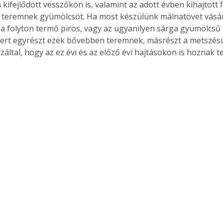
kifejlődött vesszőkön is, valamint az adott évben kihajtott fia
 teremnek gyümölcsöt. Ha most készülünk málnatövet vásár
 folyton termő piros, vagy az ugyanilyen sárga gyümölcsű 
mert egyrészt ezek bővebben teremnek, másrészt a metszésü
záltal, hogy az ez évi és az előző évi hajtásokon is hoznak t