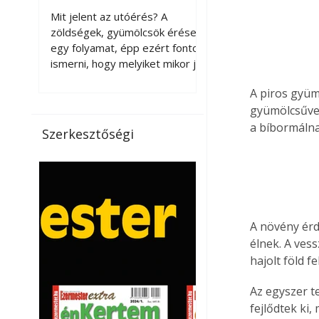
érnek tovább leszedés
Mit jelent az utóérés? A
után?
zöldségek, gyümölcsök érése
egy folyamat, épp ezért fontos
ismerni, hogy melyiket mikor jó
leszedni. Meg kell különböztetni
A piros gyüm
a gazdasági és a biológiai
gyümölcsűvel
érettséget. Például a
paradicsomot sokszor
a bíbormálna
Szerkesztőségi
gazdasági érettségben, azaz
félig éretten szedik le, ezután
utaztatják hosszan, és még
pulton tartható kell legyen.
Utóérik eközben, de nem lesz
olyan ízű, mint amit a saját
A növény érd
kertünkben, biológiai
élnek. A vess
érettségben szedünk le. Teljes
hajolt föld f
érettségben szedve nem
tárolható h
Az egyszer t
fejlődtek ki,