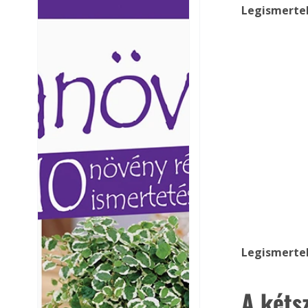
Legismerteb
Ezermester lapszámai. A
Ezermester lapszámai
Laptapir kényelmes megoldás,
Laptapir kényelmes 
mert: – t
mert: – t
Legismerteb
A kéts