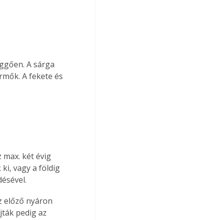
üggően. A sárga 
rmők. A fekete és 
max. két évig 
ki, vagy a földig 
désével.
z előző nyáron 
jták pedig az 