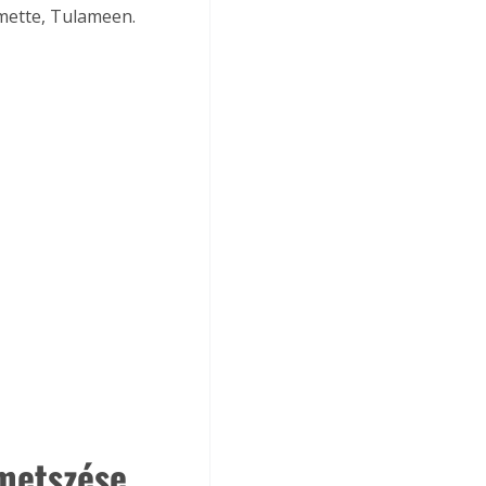
amette, Tulameen.
metszése