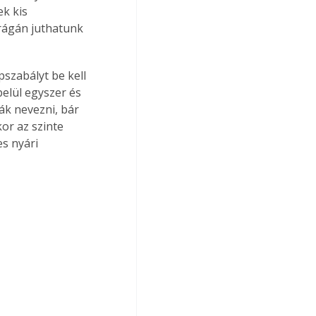
ek kis 
rágán juthatunk 
szabályt be kell 
elül egyszer és 
ák nevezni, bár 
or az szinte 
s nyári 