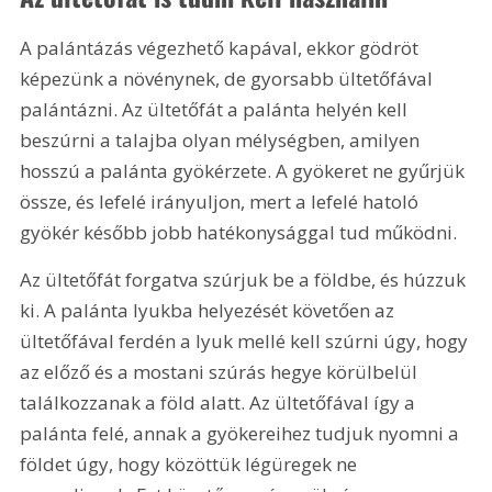
A palántázás végezhető kapával, ekkor gödröt 
képezünk a növénynek, de gyorsabb ültetőfával 
palántázni. Az ültetőfát a palánta helyén kell 
beszúrni a talajba olyan mélységben, amilyen 
hosszú a palánta gyökérzete. A gyökeret ne gyűrjük 
össze, és lefelé irányuljon, mert a lefelé hatoló 
gyökér később jobb hatékonysággal tud működni.
Az ültetőfát forgatva szúrjuk be a földbe, és húzzuk 
ki. A palánta lyukba helyezését követően az 
ültetőfával ferdén a lyuk mellé kell szúrni úgy, hogy 
az előző és a mostani szúrás hegye körülbelül 
találkozzanak a föld alatt. Az ültetőfával így a 
palánta felé, annak a gyökereihez tudjuk nyomni a 
földet úgy, hogy közöttük légüregek ne 