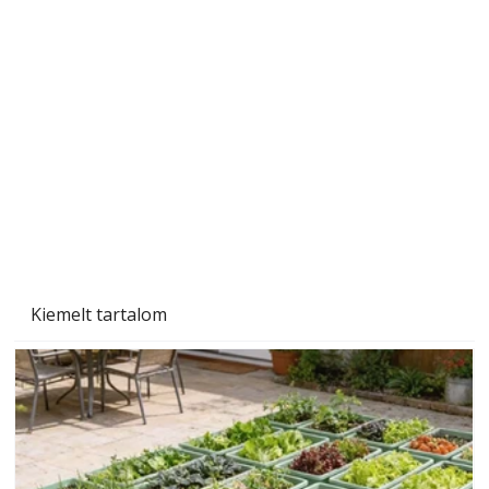
Szárazság a kertben – az aszály hatása a
növényekre és a védekezés lehetőségei
Kiemelt tartalom