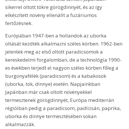
sikerrel oltott tökre görögdinnyét, és az így 
elkészített növény ellenállt a fuzáriumos 
fertőzésnek.
Európában 1947-ben a hollandok az uborka 
oltását kezdték alkalmazni széles körben. 1962-ben 
jelentek meg az első oltott paradicsomok a 
kereskedelmi forgalomban, de a technológia 1990-
es években terjedt el nagyon széles körben főleg a 
burgonyafélék (paradicsom) és a kabakosok 
(uborka, tök, dinnye) esetén. Napjainkban 
Japánban már csak oltott növényekkel 
termesztenek görögdinnyét, Európa mediterrán 
régióiban pedig a paradicsom, padlizsán, paprika, 
uborka és dinnye termesztésében sokan 
alkalmazzák.