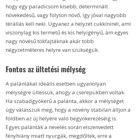
hogy egy paradicsom kisebb, determinált 
növekedésű, vagy folyton növő, így jóval nagyobb 
térállás kell neki. Ugyanez a helyzet cukkíninél, ami 
viszonylag kis termetű és kis helyigényű, ám egyes 
nagy növésű tökfajtáknak akár több 
négyzetméteres helyre van szükségük.
Fontos az ültetési mélység
A palántákat ideális esetben ugyanolyan 
mélységre ültessük, ahogy a cserepükben voltak. 
Ha szabadgyökerű a palánta, akkor a mélységet 
úgy válasszuk meg, hogy a növény stabilan álljon a 
földben az új helyére való begyökerezéséig is. 
Egyes palánták a nevelés során elszenvedett 
fényhiány miatt nyurgák, megdőltek, erre a 