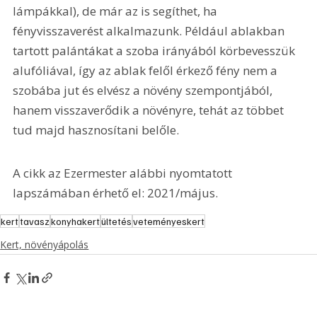
lámpákkal), de már az is segíthet, ha 
fényvisszaverést alkalmazunk. Például ablakban 
tartott palántákat a szoba irányából körbevesszük 
alufóliával, így az ablak felől érkező fény nem a 
szobába jut és elvész a növény szempontjából, 
hanem visszaverődik a növényre, tehát az többet 
tud majd hasznosítani belőle.
A cikk az Ezermester alábbi nyomtatott 
lapszámában érhető el: 2021/május.
kert
tavasz
konyhakert
ültetés
veteményeskert
Kert, növényápolás