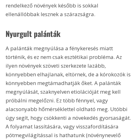
rendelkező növények később is sokkal 
ellenállóbbak lesznek a szárazságra.
Nyurgult palánták
A palánták megnyúlása a fénykeresés miatt 
történik, és ez nem csak esztétikai probléma. Az 
ilyen növények szöveti szerkezete lazább, 
könnyebben elhajlanak, eltörnek, de a kórokozók is 
könnyebben megtámadhatják őket. A palánták 
megnyúlását, szaknyelven etiolációját meg kell 
próbálni megelőzni. Ez több fénnyel, vagy 
alacsonyabb hőmérséklettel oldható meg. Utóbbi 
úgy segít, hogy csökkenti a növekedés gyorsaságát. 
A folyamat lassítására, vagy visszafordítására 
pótmegvilágítással is hathatunk (növénynevelő 