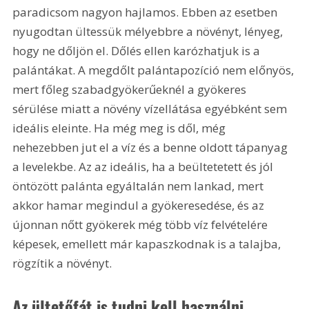
paradicsom nagyon hajlamos. Ebben az esetben 
nyugodtan ültessük mélyebbre a növényt, lényeg, 
hogy ne dőljön el. Dőlés ellen karózhatjuk is a 
palántákat. A megdőlt palántapozíció nem előnyös, 
mert főleg szabadgyökerűeknél a gyökeres 
sérülése miatt a növény vízellátása egyébként sem 
ideális eleinte. Ha még meg is dől, még 
nehezebben jut el a víz és a benne oldott tápanyag 
a levelekbe. Az az ideális, ha a beültetetett és jól 
öntözött palánta egyáltalán nem lankad, mert 
akkor hamar megindul a gyökeresedése, és az 
újonnan nőtt gyökerek még több víz felvételére 
képesek, emellett már kapaszkodnak is a talajba, 
rögzítik a növényt.
Az ültetőfát is tudni kell használni