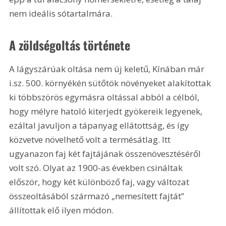
nem ideális sótartalmára.
A zöldségoltás története
A lágyszárúak oltása nem új keletű, Kínában már 
i.sz. 500. környékén sütőtök növényeket alakítottak 
ki többszörös egymásra oltással abból a célból, 
hogy mélyre hatoló kiterjedt gyökereik legyenek, 
ezáltal javuljon a tápanyag ellátottság, és így 
közvetve növelhető volt a termésátlag. Itt 
ugyanazon faj két fajtájának összenövesztéséről 
volt szó. Olyat az 1900-as években csináltak 
először, hogy két különböző faj, vagy változat 
összeoltásából származó „nemesített fajtát” 
állítottak elő ilyen módon.