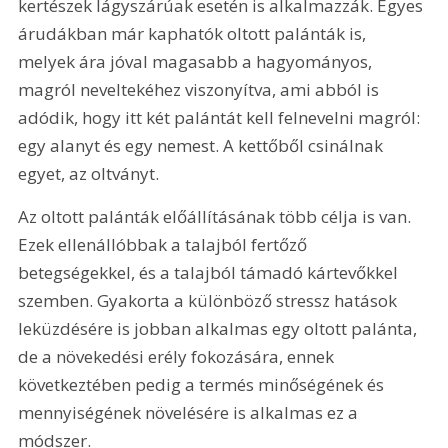
kertészek lágyszárúak esetén is alkalmazzák. Egyes 
árudákban már kaphatók oltott palánták is, 
melyek ára jóval magasabb a hagyományos, 
magról neveltekéhez viszonyítva, ami abból is 
adódik, hogy itt két palántát kell felnevelni magról: 
egy alanyt és egy nemest. A kettőből csinálnak 
egyet, az oltványt.
Az oltott palánták előállításának több célja is van. 
Ezek ellenállóbbak a talajból fertőző 
betegségekkel, és a talajból támadó kártevőkkel 
szemben. Gyakorta a különböző stressz hatások 
leküzdésére is jobban alkalmas egy oltott palánta, 
de a növekedési erély fokozására, ennek 
következtében pedig a termés minőségének és 
mennyiségének növelésére is alkalmas ez a 
módszer. 