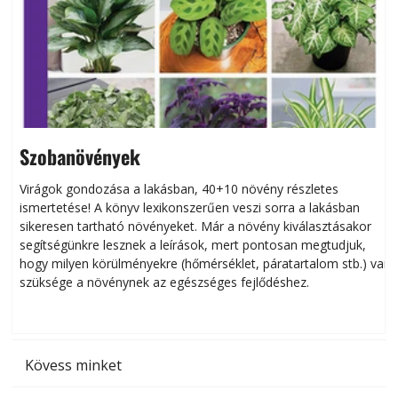
Szobanövények
Virágok gondozása a lakásban, 40+10 növény részletes
ismertetése! A könyv lexikonszerűen veszi sorra a lakásban
s
sikeresen tart­ha­tó növényeket. Már a növény kiválasztásakor
h
segítségünkre lesznek a leírások, mert pontosan megtudjuk,
k
hogy milyen körülményekre (hőmérséklet, páratartalom stb.) van
szüksége a növénynek az egészséges fejlődéshez.
t
Kövess minket