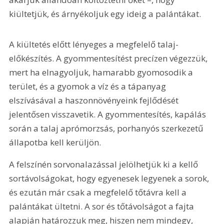
kiültetjük, és árnyékoljuk egy ideig a palántákat.
A kiültetés előtt lényeges a megfelelő talaj-
előkészítés. A gyommentesítést precízen végezzük, 
mert ha elnagyoljuk, hamarabb gyomosodik a 
terület, és a gyomok a víz és a tápanyag 
elszívásával a haszonnövényeink fejlődését 
jelentősen visszavetik. A gyommentesítés, kapálás 
során a talaj aprómorzsás, porhanyós szerkezetű 
állapotba kell kerüljön.
A felszínén sorvonalazással jelölhetjük ki a kellő 
sortávolságokat, hogy egyenesek legyenek a sorok, 
és ezután már csak a megfelelő tőtávra kell a 
palántákat ültetni. A sor és tőtávolságot a fajta 
alapján határozzuk meg, hiszen nem mindegy, 