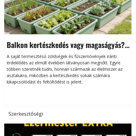
Balkon kertészkedés vagy magaságyás?
Helytakarékos kertészkedés
A saját termesztésű zöldségek és fűszernövények iránti
érdeklődés az elmúlt években látványosan megnőtt. Egyre
többen szeretnék tudni, honnan származik az élelmiszer az
l
asztalukra, miközben a kertészkedés sokak számára
kikapcsolódást és feltöltődést is jelent.
é
d
Szerkesztőségi