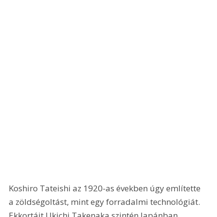
Koshiro Tateishi az 1920-as években úgy említette 
a zöldségoltást, mint egy forradalmi technológiát. 
Ekkortájt Ukichi Takenaka szintén Japánban 