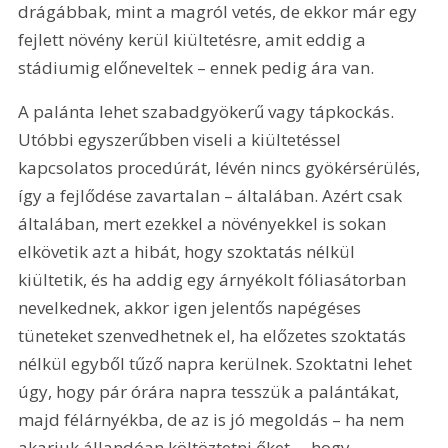
drágábbak, mint a magról vetés, de ekkor már egy 
fejlett növény kerül kiültetésre, amit eddig a 
stádiumig előneveltek – ennek pedig ára van.
A palánta lehet szabadgyökerű vagy tápkockás. 
Utóbbi egyszerűbben viseli a kiültetéssel 
kapcsolatos procedúrát, lévén nincs gyökérsérülés, 
így a fejlődése zavartalan – általában. Azért csak 
általában, mert ezekkel a növényekkel is sokan 
elkövetik azt a hibát, hogy szoktatás nélkül 
kiültetik, és ha addig egy árnyékolt fóliasátorban 
nevelkednek, akkor igen jelentős napégéses 
tüneteket szenvedhetnek el, ha előzetes szoktatás 
nélkül egyből tűző napra kerülnek. Szoktatni lehet 
úgy, hogy pár órára napra tesszük a palántákat, 
majd félárnyékba, de az is jó megoldás – ha nem 
akarjuk állandóan költöztetni őket –, hogy 