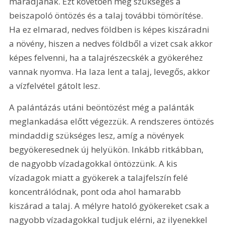
maradjanak. Ezt követően még szükséges a 
beiszapoló öntözés és a talaj további tömörítése. 
Ha ez elmarad, nedves földben is képes kiszáradni 
a növény, hiszen a nedves földből a vizet csak akkor 
képes felvenni, ha a talajrészecskék a gyökeréhez 
vannak nyomva. Ha laza lent a talaj, levegős, akkor 
a vízfelvétel gátolt lesz.
A palántázás utáni beöntözést még a palánták 
meglankadása előtt végezzük. A rendszeres öntözés 
mindaddig szükséges lesz, amíg a növények 
begyökeresednek új helyükön. Inkább ritkábban, 
de nagyobb vízadagokkal öntözzünk. A kis 
vízadagok miatt a gyökerek a talajfelszín felé 
koncentrálódnak, pont oda ahol hamarabb 
kiszárad a talaj. A mélyre hatoló gyökereket csak a 
nagyobb vízadagokkal tudjuk elérni, az ilyenekkel 