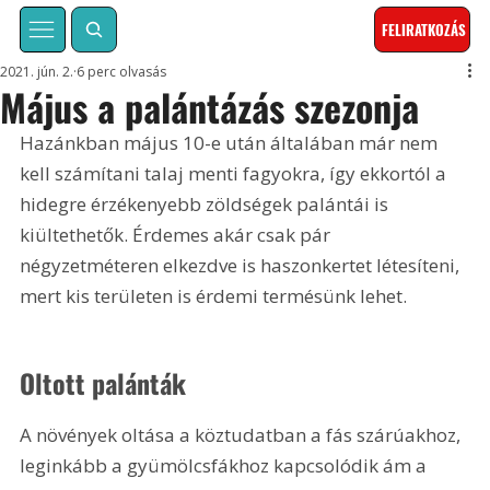
FELIRATKOZÁS
2021. jún. 2.
6 perc olvasás
Május a palántázás szezonja
Hazánkban május 10-e után általában már nem 
kell számítani talaj menti fagyokra, így ekkortól a 
hidegre érzékenyebb zöldségek palántái is 
kiültethetők. Érdemes akár csak pár 
négyzetméteren elkezdve is haszonkertet létesíteni, 
mert kis területen is érdemi termésünk lehet.
Oltott palánták
A növények oltása a köztudatban a fás szárúakhoz, 
leginkább a gyümölcsfákhoz kapcsolódik ám a 