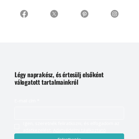
Légy naprakész, és értesülj elsőként
válogatott tartalmainkról
E-mail cím
*
Igen, szeretnék feliratkozni, és elfogadom az 
adatkezelést. 
Adatvédelmi tájékoztató