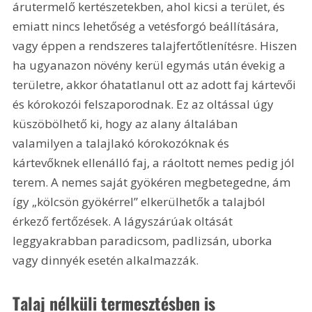
árutermelő kertészetekben, ahol kicsi a terület, és 
emiatt nincs lehetőség a vetésforgó beállítására, 
vagy éppen a rendszeres talajfertőtlenítésre. Hiszen 
ha ugyanazon növény kerül egymás után évekig a 
területre, akkor óhatatlanul ott az adott faj kártevői 
és kórokozói felszaporodnak. Ez az oltással úgy 
küszöbölhető ki, hogy az alany általában 
valamilyen a talajlakó kórokozóknak és 
kártevőknek ellenálló faj, a ráoltott nemes pedig jól 
terem. A nemes saját gyökéren megbetegedne, ám 
így „kölcsön gyökérrel” elkerülhetők a talajból 
érkező fertőzések. A lágyszárúak oltását 
leggyakrabban paradicsom, padlizsán, uborka 
vagy dinnyék esetén alkalmazzák.
Talaj nélküli termesztésben is 