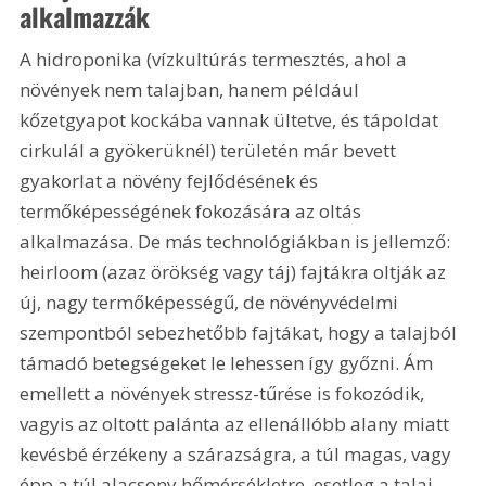
alkalmazzák
A hidroponika (vízkultúrás termesztés, ahol a 
növények nem talajban, hanem például 
kőzetgyapot kockába vannak ültetve, és tápoldat 
cirkulál a gyökerüknél) területén már bevett 
gyakorlat a növény fejlődésének és 
termőképességének fokozására az oltás 
alkalmazása. De más technológiákban is jellemző: 
heirloom (azaz örökség vagy táj) fajtákra oltják az 
új, nagy termőképességű, de növényvédelmi 
szempontból sebezhetőbb fajtákat, hogy a talajból 
támadó betegségeket le lehessen így győzni. Ám 
emellett a növények stressz-tűrése is fokozódik, 
vagyis az oltott palánta az ellenállóbb alany miatt 
kevésbé érzékeny a szárazságra, a túl magas, vagy 
épp a túl alacsony hőmérsékletre, esetleg a talaj 