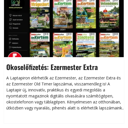
Okoselőfizetés: Ezermester Extra
A Laptapiron elérhetők az Ezermester, az Ezermester Extra és
az Ezermester Old Timer lapszámai, visszamenőleg is! A
Laptapir új, innovatív, praktikus és egyedi megoldás a
L
nyomtatott magazinok digitális olvasására számítógépen,
okostelefonon vagy táblagépen. Kényelmesen az otthonában,
útközben vagy nyaralás, pihenés alatt is elérhetők lapszámaink.
ú
Bárhol, bármikor, akár külföldön élve vagy dolgozva is
B
olvashatók az Ezermester lapszámai. A Laptapir kényelmes
megoldás, mert: – t