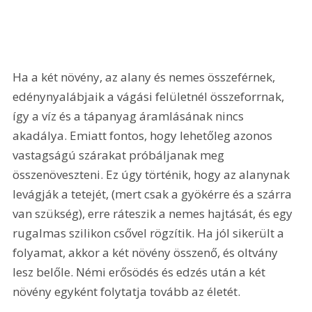
Ha a két növény, az alany és nemes összeférnek, 
edénynyalábjaik a vágási felületnél összeforrnak, 
így a víz és a tápanyag áramlásának nincs 
akadálya. Emiatt fontos, hogy lehetőleg azonos 
vastagságú szárakat próbáljanak meg 
összenöveszteni. Ez úgy történik, hogy az alanynak 
levágják a tetejét, (mert csak a gyökérre és a szárra 
van szükség), erre ráteszik a nemes hajtását, és egy 
rugalmas szilikon csővel rögzítik. Ha jól sikerült a 
folyamat, akkor a két növény összenő, és oltvány 
lesz belőle. Némi erősödés és edzés után a két 
növény egyként folytatja tovább az életét.