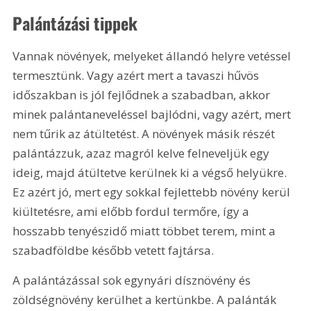
Palántázási tippek
Vannak növények, melyeket állandó helyre vetéssel 
termesztünk. Vagy azért mert a tavaszi hűvös 
időszakban is jól fejlődnek a szabadban, akkor 
minek palántaneveléssel bajlódni, vagy azért, mert 
nem tűrik az átültetést. A növények másik részét 
palántázzuk, azaz magról kelve felneveljük egy 
ideig, majd átültetve kerülnek ki a végső helyükre. 
Ez azért jó, mert egy sokkal fejlettebb növény kerül 
kiültetésre, ami előbb fordul termőre, így a 
hosszabb tenyészidő miatt többet terem, mint a 
szabadföldbe később vetett fajtársa.
A palántázással sok egynyári dísznövény és 
zöldségnövény kerülhet a kertünkbe. A palánták 