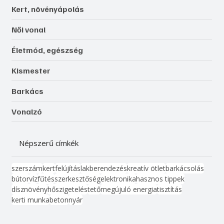
Kert, növényápolás
Női vonal
Életmód, egészség
Kismester
Barkács
Vonalzó
Népszerű címkék
szerszám
kert
felújítás
lakberendezés
kreatív ötlet
barkácsolás
bútor
víz
fűtés
szerkesztőség
elektronika
hasznos tippek
dísznövény
hőszigetelés
tető
megújuló energia
tisztítás
kerti munka
beton
nyár