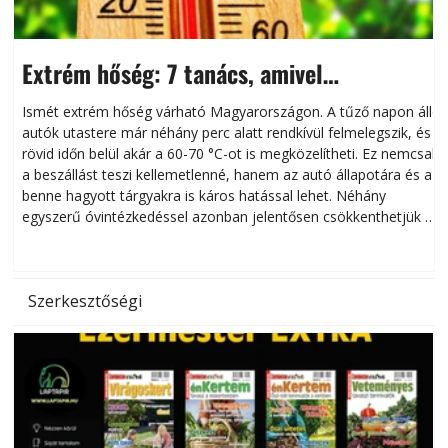
Extrém hőség: 7 tanács, amivel
megóvhatjuk autónkat a nyári károktól
Ismét extrém hőség várható Magyarországon. A tűző napon álló
autók utastere már néhány perc alatt rendkívül felmelegszik, és
rövid időn belül akár a 60-70 °C-ot is megközelítheti. Ez nemcsak
n
a beszállást teszi kellemetlenné, hanem az autó állapotára és a
benne hagyott tárgyakra is káros hatással lehet. Néhány
egyszerű óvintézkedéssel azonban jelentősen csökkenthetjük a
hőség káros hatásait.
l
Szerkesztőségi