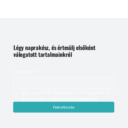
Légy naprakész, és értesülj elsőként
válogatott tartalmainkról
E-mail cím
*
Igen, szeretnék feliratkozni, és elfogadom az 
adatkezelést. 
Adatvédelmi tájékoztató
Feliratkozás