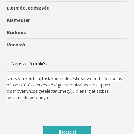
Életmód, egészség
Kismester
Barkács
Vonalzó
Népszerű címkék
szerszám
kert
felújítás
lakberendezés
kreatív ötlet
barkácsolás
bútor
víz
fűtés
szerkesztőség
elektronika
hasznos tippek
dísznövény
hőszigetelés
tető
megújuló energia
tisztítás
kerti munka
beton
nyár
Kapcsolat