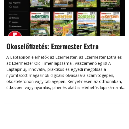
Okoselőfizetés: Ezermester Extra
A Laptapiron elérhetők az Ezermester, az Ezermester Extra és
az Ezermester Old Timer lapszámai, visszamenőleg is! A
Laptapir új, innovatív, praktikus és egyedi megoldás a
L
nyomtatott magazinok digitális olvasására számítógépen,
okostelefonon vagy táblagépen. Kényelmesen az otthonában,
útközben vagy nyaralás, pihenés alatt is elérhetők lapszámaink.
ú
Bárhol, bármikor, akár külföldön élve vagy dolgozva is
B
olvashatók az Ezermester lapszámai. A Laptapir kényelmes
megoldás, mert: – t