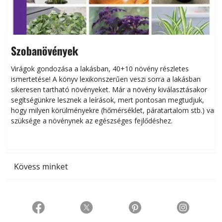
Szobanövények
Virágok gondozása a lakásban, 40+10 növény részletes
ismertetése! A könyv lexikonszerűen veszi sorra a lakásban
s
sikeresen tart­ha­tó növényeket. Már a növény kiválasztásakor
h
segítségünkre lesznek a leírások, mert pontosan megtudjuk,
k
hogy milyen körülményekre (hőmérséklet, páratartalom stb.) van
szüksége a növénynek az egészséges fejlődéshez.
t
Kövess minket