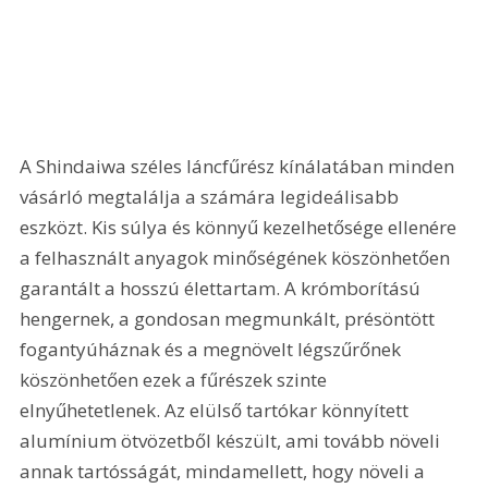
A Shindaiwa széles láncfűrész kínálatában minden 
vásárló megtalálja a számára legideálisabb 
eszközt. Kis súlya és könnyű kezelhetősége ellenére 
a felhasznált anyagok minőségének köszönhetően 
garantált a hosszú élettartam. A krómborítású 
hengernek, a gondosan megmunkált, présöntött 
fogantyúháznak és a megnövelt légszűrőnek 
köszönhetően ezek a fűrészek szinte 
elnyűhetetlenek. Az elülső tartókar könnyített 
alumínium ötvözetből készült, ami tovább növeli 
annak tartósságát, mindamellett, hogy növeli a 