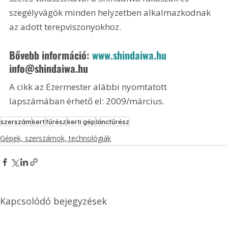
szegélyvágók minden helyzetben alkalmazkodnak 
az adott terepviszonyokhoz. 
Bővebb információ: 
www.shindaiwa.hu
info@shindaiwa.hu
A cikk az Ezermester alábbi nyomtatott 
lapszámában érhető el: 2009/március.
szerszám
kert
fűrész
kerti gép
láncfűrész
Gépek, szerszámok, technológiák
Kapcsolódó bejegyzések