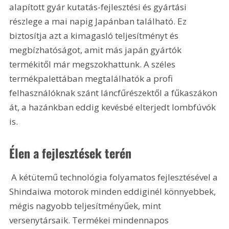
alapított gyár kutatás-fejlesztési és gyártási 
részlege a mai napig Japánban található. Ez 
biztosítja azt a kimagasló teljesítményt és 
megbízhatóságot, amit más japán gyártók 
termékitől már megszokhattunk. A széles 
termékpalettában megtalálhatók a profi 
felhasználóknak szánt láncfűrészektől a fűkaszákon 
át, a hazánkban eddig kevésbé elterjedt lombfúvók 
is.
Élen a fejlesztések terén
 A kétütemű technológia folyamatos fejlesztésével a 
Shindaiwa motorok minden eddiginél könnyebbek, 
mégis nagyobb teljesítményűek, mint 
versenytársaik. Termékei mindennapos 