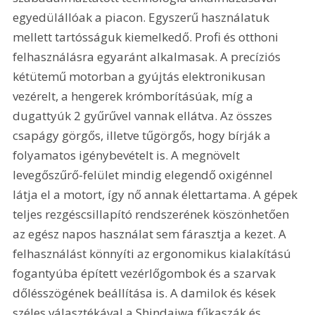
egyedülállóak a piacon. Egyszerű használatuk 
mellett tartósságuk kiemelkedő. Profi és otthoni 
felhasználásra egyaránt alkalmasak. A precíziós 
kétütemű motorban a gyújtás elektronikusan 
vezérelt, a hengerek krómborításúak, míg a 
dugattyúk 2 gyűrűvel vannak ellátva. Az összes 
csapágy görgős, illetve tűgörgős, hogy bírják a 
folyamatos igénybevételt is. A megnövelt 
levegőszűrő-felület mindig elegendő oxigénnel 
látja el a motort, így nő annak élettartama. A gépek 
teljes rezgéscsillapító rendszerének köszönhetően 
az egész napos használat sem fárasztja a kezet. A 
felhasználást könnyíti az ergonomikus kialakítású 
fogantyúba épített vezérlőgombok és a szarvak 
dőlésszögének beállítása is. A damilok és kések 
széles választékával a Shindaiwa fűkaszák és 