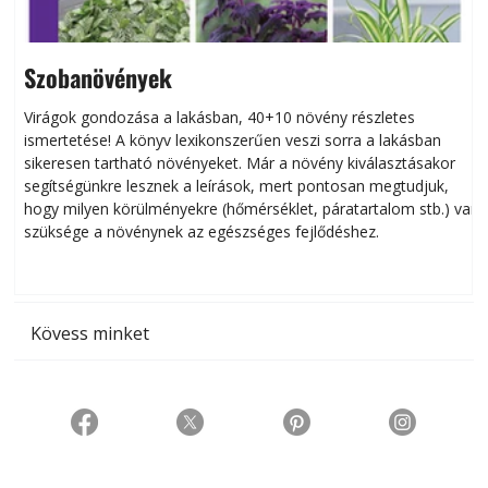
Szobanövények
Virágok gondozása a lakásban, 40+10 növény részletes
ismertetése! A könyv lexikonszerűen veszi sorra a lakásban
s
sikeresen tart­ha­tó növényeket. Már a növény kiválasztásakor
h
segítségünkre lesznek a leírások, mert pontosan megtudjuk,
k
hogy milyen körülményekre (hőmérséklet, páratartalom stb.) van
szüksége a növénynek az egészséges fejlődéshez.
t
Kövess minket