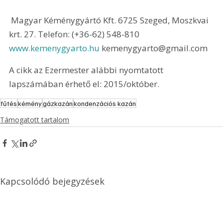
 Magyar Kéménygyártó Kft. 6725 Szeged, Moszkvai 
krt. 27. Telefon: (+36-62) 548-810 
www.kemenygyarto.hu
 kemenygyarto@gmail.com 
A cikk az Ezermester alábbi nyomtatott 
lapszámában érhető el: 2015/október.
fűtés
kémény
gázkazán
kondenzációs kazán
Támogatott tartalom
Kapcsolódó bejegyzések