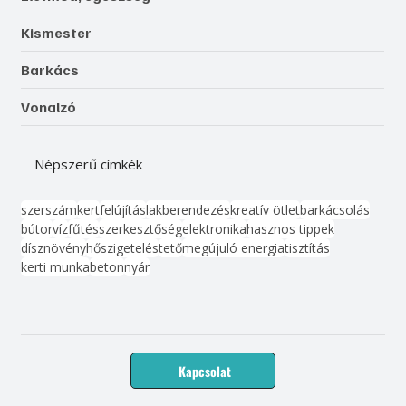
Kismester
Barkács
Vonalzó
Népszerű címkék
szerszám
kert
felújítás
lakberendezés
kreatív ötlet
barkácsolás
bútor
víz
fűtés
szerkesztőség
elektronika
hasznos tippek
dísznövény
hőszigetelés
tető
megújuló energia
tisztítás
kerti munka
beton
nyár
Kapcsolat