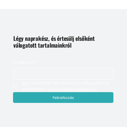
Légy naprakész, és értesülj elsőként
válogatott tartalmainkról
E-mail cím
*
Igen, szeretnék feliratkozni, és elfogadom az 
adatkezelést. 
Adatvédelmi tájékoztató
Feliratkozás