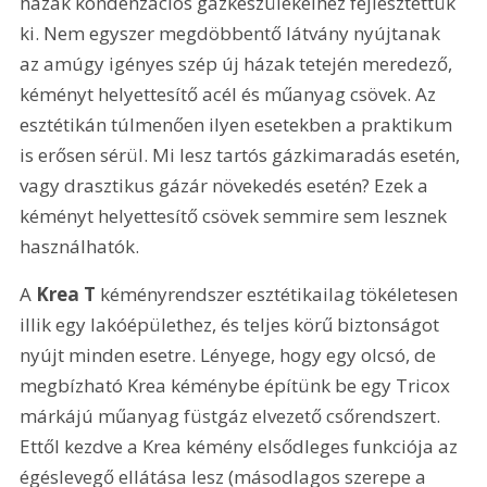
házak kondenzációs gázkészülékeihez fejlesztettük 
ki. Nem egyszer megdöbbentő látvány nyújtanak 
az amúgy igényes szép új házak tetején meredező, 
kéményt helyettesítő acél és műanyag csövek. Az 
esztétikán túlmenően ilyen esetekben a praktikum 
is erősen sérül. Mi lesz tartós gázkimaradás esetén, 
vagy drasztikus gázár növekedés esetén? Ezek a 
kéményt helyettesítő csövek semmire sem lesznek 
használhatók.
A 
Krea T
 kéményrendszer esztétikailag tökéletesen 
illik egy lakóépülethez, és teljes körű biztonságot 
nyújt minden esetre. Lényege, hogy egy olcsó, de 
megbízható Krea kéménybe építünk be egy Tricox 
márkájú műanyag füstgáz elvezető csőrendszert. 
Ettől kezdve a Krea kémény elsődleges funkciója az 
égéslevegő ellátása lesz (másodlagos szerepe a 