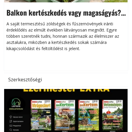
Balkon kertészkedés vagy magaságyás?
Helytakarékos kertészkedés
A saját termesztésű zöldségek és fűszernövények iránti
érdeklődés az elmúlt években látványosan megnőtt. Egyre
többen szeretnék tudni, honnan származik az élelmiszer az
l
asztalukra, miközben a kertészkedés sokak számára
kikapcsolódást és feltöltődést is jelent.
é
d
Szerkesztőségi