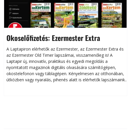
Okoselőfizetés: Ezermester Extra
A Laptapiron elérhetők az Ezermester, az Ezermester Extra és
az Ezermester Old Timer lapszámai, visszamenőleg is! A
Laptapir új, innovatív, praktikus és egyedi megoldás a
L
nyomtatott magazinok digitális olvasására számítógépen,
okostelefonon vagy táblagépen. Kényelmesen az otthonában,
útközben vagy nyaralás, pihenés alatt is elérhetők lapszámaink.
ú
Bárhol, bármikor, akár külföldön élve vagy dolgozva is
B
olvashatók az Ezermester lapszámai. A Laptapir kényelmes
megoldás, mert: – t