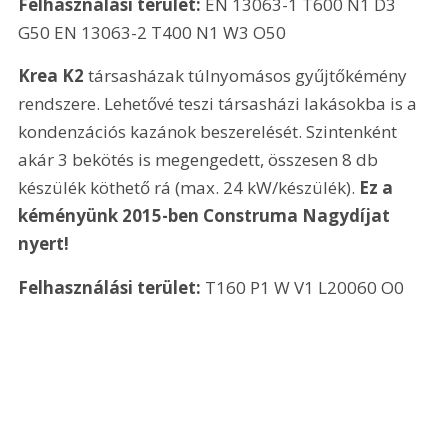
Felhasználási terület: 
EN 13063-1 T600 N1 D3 
G50 EN 13063-2 T400 N1 W3 O50
Krea K2
 társasházak túlnyomásos gyűjtőkémény 
rendszere. Lehetővé teszi társasházi lakásokba is a 
kondenzációs kazánok beszerelését. Szintenként 
akár 3 bekötés is megengedett, összesen 8 db 
készülék köthető rá (max. 24 kW/készülék). 
Ez a 
kéményünk 2015-ben Construma Nagydíjat 
nyert!
Felhasználási terület: 
T160 P1 W V1 L20060 O0