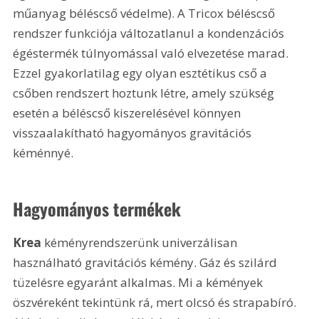
műanyag béléscső védelme). A Tricox béléscső 
rendszer funkciója változatlanul a kondenzációs 
égéstermék túlnyomással való elvezetése marad. 
Ezzel gyakorlatilag egy olyan esztétikus cső a 
csőben rendszert hoztunk létre, amely szükség 
esetén a béléscső kiszerelésével könnyen 
visszaalakítható hagyományos gravitációs 
kéménnyé.
Hagyományos termékek
Krea 
kéményrendszerünk univerzálisan 
használható gravitációs kémény. Gáz és szilárd 
tüzelésre egyaránt alkalmas. Mi a kémények 
öszvéreként tekintünk rá, mert olcsó és strapabíró. 