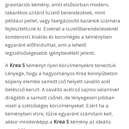
gravitációs kémény, amit elsősorban modern, 
takarékos szilárd tüzelő berendezések, mint 
például pellet, vagy faelgázosító kazánok számára 
fejlesztettünk ki. Ezeknél a tüzelőberendezéseknél 
kondenzvíz kiválás és koromégés a kéményben 
egyaránt előfordulhat, ami a lehető 
legszélsőségesebb igénybevételt jelenti. 
A 
Krea S
 kéményt ilyen körülményekre terveztük. 
Lényege, hogy a hagyományos Krea könnyűbeton 
köpeny elembe samott cső helyett saválló acél 
béléscső került. A saválló acélcső sajnos valamivel 
drágább a samott csőnél, de lényegesen jobban 
viseli a szélsőséges körülményeket. Ezért ha a 
kéményben vízre, tűzre egyaránt számítani kell, 
akkor mindenképp a 
Krea S
 kémény az ideális 