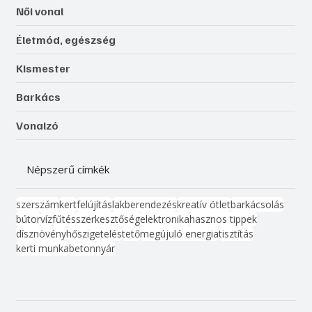
Női vonal
Életmód, egészség
Kismester
Barkács
Vonalzó
Népszerű címkék
szerszám
kert
felújítás
lakberendezés
kreatív ötlet
barkácsolás
bútor
víz
fűtés
szerkesztőség
elektronika
hasznos tippek
dísznövény
hőszigetelés
tető
megújuló energia
tisztítás
kerti munka
beton
nyár