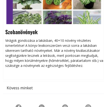
Szobanövények
Virágok gondozása a lakásban, 40+10 növény részletes
ismertetése! A könyv lexikonszerűen veszi sorra a lakásban
s
sikeresen tart­ha­tó növényeket. Már a növény kiválasztásakor
h
segítségünkre lesznek a leírások, mert pontosan megtudjuk,
k
hogy milyen körülményekre (hőmérséklet, páratartalom stb.) van
szüksége a növénynek az egészséges fejlődéshez.
t
Kövess minket