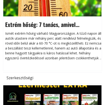
Extrém hőség: 7 tanács, amivel
megóvhatjuk autónkat a nyári károktól
Ismét extrém hőség várható Magyarországon. A tűző napon álló
autók utastere már néhány perc alatt rendkívül felmelegszik, és
rövid időn belül akár a 60-70 °C-ot is megközelítheti. Ez nemcsak
n
a beszállást teszi kellemetlenné, hanem az autó állapotára és a
benne hagyott tárgyakra is káros hatással lehet. Néhány
egyszerű óvintézkedéssel azonban jelentősen csökkenthetjük a
hőség káros hatásait.
l
Szerkesztőségi