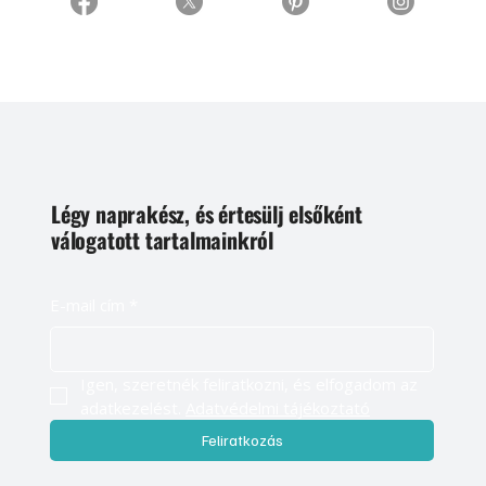
Légy naprakész, és értesülj elsőként
válogatott tartalmainkról
E-mail cím
*
Igen, szeretnék feliratkozni, és elfogadom az 
adatkezelést. 
Adatvédelmi tájékoztató
Feliratkozás