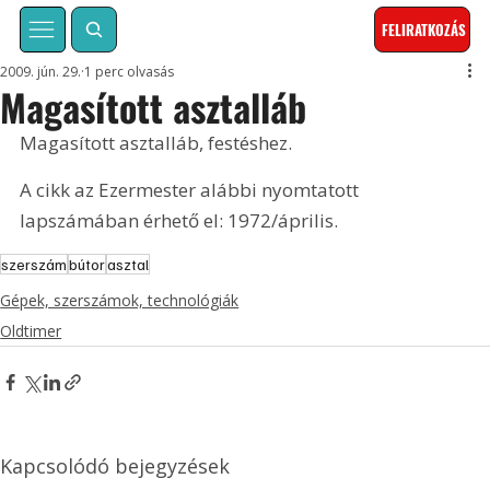
FELIRATKOZÁS
2009. jún. 29.
1 perc olvasás
Magasított asztalláb
Magasított asztalláb, festéshez. 
A cikk az Ezermester alábbi nyomtatott 
lapszámában érhető el: 1972/április.
szerszám
bútor
asztal
Gépek, szerszámok, technológiák
Oldtimer
Kapcsolódó bejegyzések