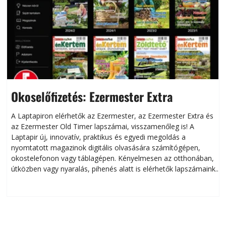
Okoselőfizetés: Ezermester Extra
A Laptapiron elérhetők az Ezermester, az Ezermester Extra és
az Ezermester Old Timer lapszámai, visszamenőleg is! A
Laptapir új, innovatív, praktikus és egyedi megoldás a
L
nyomtatott magazinok digitális olvasására számítógépen,
okostelefonon vagy táblagépen. Kényelmesen az otthonában,
útközben vagy nyaralás, pihenés alatt is elérhetők lapszámaink.
ú
Bárhol, bármikor, akár külföldön élve vagy dolgozva is
B
olvashatók az Ezermester lapszámai. A Laptapir kényelmes
megoldás, mert: – t