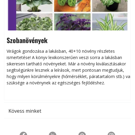
Szobanövények
Virágok gondozása a lakásban, 40+10 növény részletes
ismertetése! A könyv lexikonszerűen veszi sorra a lakásban
s
sikeresen tart­ha­tó növényeket. Már a növény kiválasztásakor
h
segítségünkre lesznek a leírások, mert pontosan megtudjuk,
k
hogy milyen körülményekre (hőmérséklet, páratartalom stb.) van
szüksége a növénynek az egészséges fejlődéshez.
t
Kövess minket