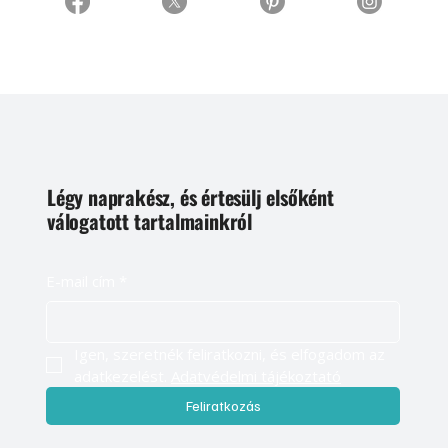
Légy naprakész, és értesülj elsőként
válogatott tartalmainkról
E-mail cím
*
Igen, szeretnék feliratkozni, és elfogadom az 
adatkezelést. 
Adatvédelmi tájékoztató
Feliratkozás