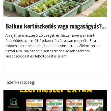
Balkon kertészkedés vagy magaságyás?
Helytakarékos kertészkedés
A saját termesztésű zöldségek és fűszernövények iránti
érdeklődés az elmúlt években látványosan megnőtt. Egyre
többen szeretnék tudni, honnan származik az élelmiszer az
l
asztalukra, miközben a kertészkedés sokak számára
kikapcsolódást és feltöltődést is jelent.
é
d
Szerkesztőségi