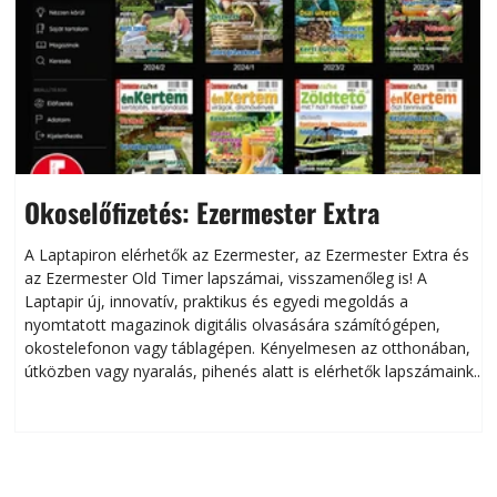
Okoselőfizetés: Ezermester Extra
A Laptapiron elérhetők az Ezermester, az Ezermester Extra és
az Ezermester Old Timer lapszámai, visszamenőleg is! A
Laptapir új, innovatív, praktikus és egyedi megoldás a
L
nyomtatott magazinok digitális olvasására számítógépen,
okostelefonon vagy táblagépen. Kényelmesen az otthonában,
útközben vagy nyaralás, pihenés alatt is elérhetők lapszámaink.
ú
Bárhol, bármikor, akár külföldön élve vagy dolgozva is
B
olvashatók az Ezermester lapszámai. A Laptapir kényelmes
megoldás, mert: – t