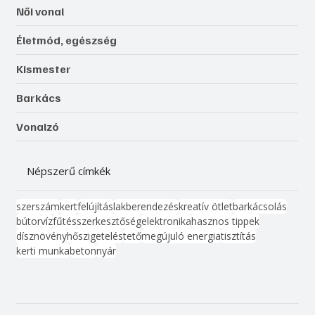
Női vonal
Életmód, egészség
Kismester
Barkács
Vonalzó
Népszerű címkék
szerszám
kert
felújítás
lakberendezés
kreatív ötlet
barkácsolás
bútor
víz
fűtés
szerkesztőség
elektronika
hasznos tippek
dísznövény
hőszigetelés
tető
megújuló energia
tisztítás
kerti munka
beton
nyár