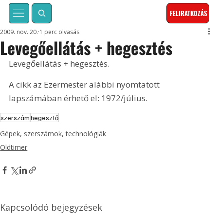
FELIRATKOZÁS
2009. nov. 20.
1 perc olvasás
Levegőellátás + hegesztés
Levegőellátás + hegesztés. 
A cikk az Ezermester alábbi nyomtatott 
lapszámában érhető el: 1972/július.
szerszám
hegesztő
Gépek, szerszámok, technológiák
Oldtimer
Kapcsolódó bejegyzések