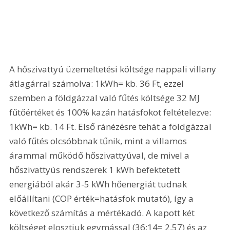
A hőszivattyú üzemeltetési költsége nappali villany 
átlagárral számolva: 1kWh= kb. 36 Ft, ezzel 
szemben a földgázzal való fűtés költsége 32 MJ 
fűtőértéket és 100% kazán hatásfokot feltételezve: 
1kWh= kb. 14 Ft. Első ránézésre tehát a földgázzal 
való fűtés olcsóbbnak tűnik, mint a villamos 
árammal működő hőszivattyúval, de mivel a 
hőszivattyús rendszerek 1 kWh befektetett 
energiából akár 3-5 kWh hőenergiát tudnak 
előállítani (COP érték=hatásfok mutató), így a 
következő számítás a mértékadó. A kapott két 
költséget elosztjuk egymással (36:14= 2,57) és az 