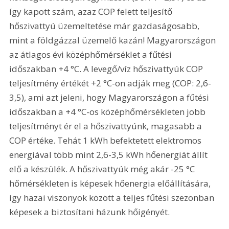
így kapott szám, azaz COP felett teljesítő 
hőszivattyú üzemeltetése már gazdaságosabb, 
mint a földgázzal üzemelő kazán! Magyarországon 
az átlagos évi középhőmérséklet a fűtési 
időszakban +4 °C. A levegő/víz hőszivattyúk COP 
teljesítmény értékét +2 °C-on adják meg (COP: 2,6-
3,5), ami azt jeleni, hogy Magyarországon a fűtési 
időszakban a +4 °C-os középhőmérsékleten jobb 
teljesítményt ér el a hőszivattyúnk, magasabb a 
COP értéke. Tehát 1 kWh befektetett elektromos 
energiával több mint 2,6-3,5 kWh hőenergiát állít 
elő a készülék. A hőszivattyúk még akár -25 °C 
hőmérsékleten is képesek hőenergia előállítására, 
így hazai viszonyok között a teljes fűtési szezonban 
képesek a biztosítani házunk hőigényét. 