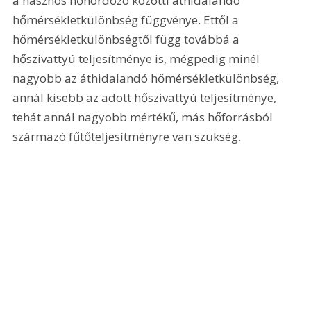
a hasznos hőhordozó közötti áthidalandó 
hőmérsékletkülönbség függvénye. Ettől a 
hőmérsékletkülönbségtől függ továbbá a 
hőszivattyú teljesítménye is, mégpedig minél 
nagyobb az áthidalandó hőmérsékletkülönbség, 
annál kisebb az adott hőszivattyú teljesítménye, 
tehát annál nagyobb mértékű, más hőforrásból 
származó fűtőteljesítményre van szükség.