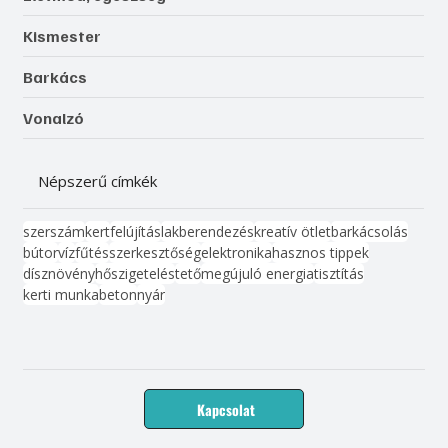
Kismester
Barkács
Vonalzó
Népszerű címkék
szerszám
kert
felújítás
lakberendezés
kreatív ötlet
barkácsolás
bútor
víz
fűtés
szerkesztőség
elektronika
hasznos tippek
dísznövény
hőszigetelés
tető
megújuló energia
tisztítás
kerti munka
beton
nyár
Kapcsolat