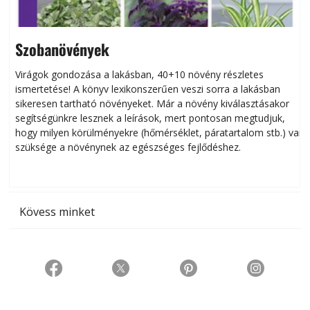
Szobanövények
Virágok gondozása a lakásban, 40+10 növény részletes
ismertetése! A könyv lexikonszerűen veszi sorra a lakásban
s
sikeresen tart­ha­tó növényeket. Már a növény kiválasztásakor
h
segítségünkre lesznek a leírások, mert pontosan megtudjuk,
k
hogy milyen körülményekre (hőmérséklet, páratartalom stb.) van
szüksége a növénynek az egészséges fejlődéshez.
t
Kövess minket