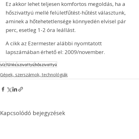
Ez akkor lehet teljesen komfortos megoldás, ha a 
hőszivattyú mellé felületfűtést-hűtést választunk, 
aminek a hőtehetetlensége könnyedén elvisel pár 
perc, esetleg 1-2 óra leállást.
A cikk az Ezermester alábbi nyomtatott 
lapszámában érhető el: 2009/november.
víz
fűtés
szivattyú
hőszivattyú
Gépek, szerszámok, technológiák
Kapcsolódó bejegyzések