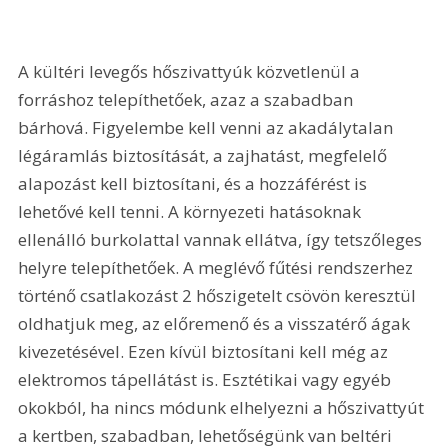
A kültéri levegős hőszivattyúk közvetlenül a 
forráshoz telepíthetőek, azaz a szabadban 
bárhová. Figyelembe kell venni az akadálytalan 
légáramlás biztosítását, a zajhatást, megfelelő 
alapozást kell biztosítani, és a hozzáférést is 
lehetővé kell tenni. A környezeti hatásoknak 
ellenálló burkolattal vannak ellátva, így tetszőleges 
helyre telepíthetőek. A meglévő fűtési rendszerhez 
történő csatlakozást 2 hőszigetelt csövön keresztül 
oldhatjuk meg, az előremenő és a visszatérő ágak 
kivezetésével. Ezen kívül biztosítani kell még az 
elektromos tápellátást is. Esztétikai vagy egyéb 
okokból, ha nincs módunk elhelyezni a hőszivattyút 
a kertben, szabadban, lehetőségünk van beltéri 