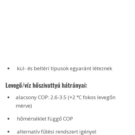
 kül- és beltéri típusok egyaránt léteznek
Levegő/víz hőszivattyú hátrányai:
alacsony COP: 2.6-3.5 (+2 °C fokos levegőn 
mérve)
 hőmérséklet függő COP
 alternatív fűtési rendszert igényel