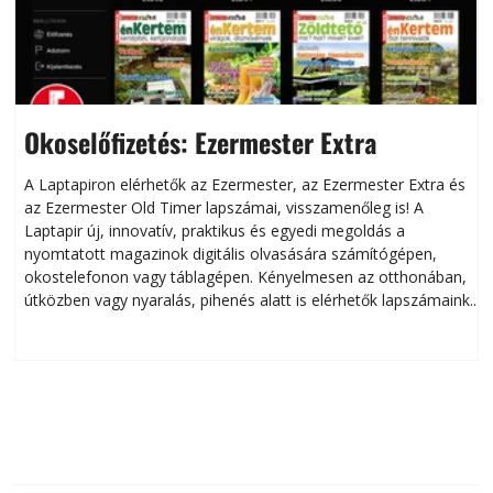
Okoselőfizetés: Ezermester Extra
A Laptapiron elérhetők az Ezermester, az Ezermester Extra és
az Ezermester Old Timer lapszámai, visszamenőleg is! A
Laptapir új, innovatív, praktikus és egyedi megoldás a
L
nyomtatott magazinok digitális olvasására számítógépen,
okostelefonon vagy táblagépen. Kényelmesen az otthonában,
útközben vagy nyaralás, pihenés alatt is elérhetők lapszámaink.
ú
Bárhol, bármikor, akár külföldön élve vagy dolgozva is
B
olvashatók az Ezermester lapszámai. A Laptapir kényelmes
megoldás, mert: – t