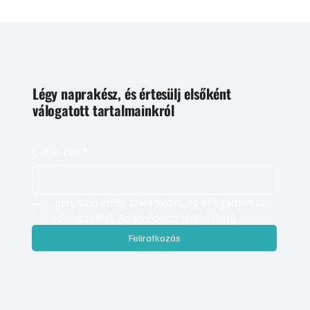
Légy naprakész, és értesülj elsőként
válogatott tartalmainkról
E-mail cím
*
Igen, szeretnék feliratkozni, és elfogadom az 
adatkezelést. 
Adatvédelmi tájékoztató
Feliratkozás