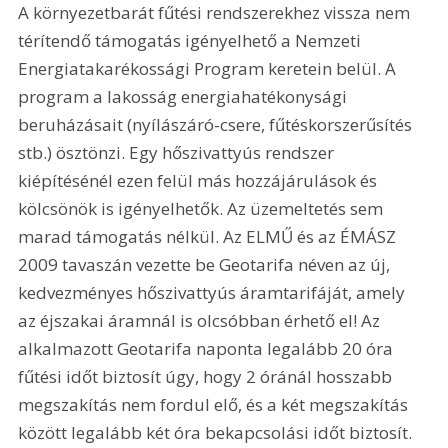
A környezetbarát fűtési rendszerekhez vissza nem 
térítendő támogatás igényelhető a Nemzeti 
Energiatakarékossági Program keretein belül. A 
program a lakosság energiahatékonysági 
beruházásait (nyílászáró-csere, fűtéskorszerűsítés 
stb.) ösztönzi. Egy hőszivattyús rendszer 
kiépítésénél ezen felül más hozzájárulások és 
kölcsönök is igényelhetők. Az üzemeltetés sem 
marad támogatás nélkül. Az ELMŰ és az ÉMÁSZ 
2009 tavaszán vezette be Geotarifa néven az új, 
kedvezményes hőszivattyús áramtarifáját, amely 
az éjszakai áramnál is olcsóbban érhető el! Az 
alkalmazott Geotarifa naponta legalább 20 óra 
fűtési időt biztosít úgy, hogy 2 óránál hosszabb 
megszakítás nem fordul elő, és a két megszakítás 
között legalább két óra bekapcsolási időt biztosít. 