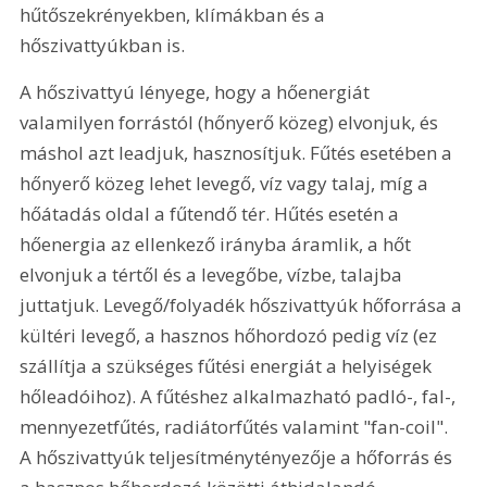
hűtőszekrényekben, klímákban és a 
hőszivattyúkban is.
A hőszivattyú lényege, hogy a hőenergiát 
valamilyen forrástól (hőnyerő közeg) elvonjuk, és 
máshol azt leadjuk, hasznosítjuk. Fűtés esetében a 
hőnyerő közeg lehet levegő, víz vagy talaj, míg a 
hőátadás oldal a fűtendő tér. Hűtés esetén a 
hőenergia az ellenkező irányba áramlik, a hőt 
elvonjuk a tértől és a levegőbe, vízbe, talajba 
juttatjuk. Levegő/folyadék hőszivattyúk hőforrása a 
kültéri levegő, a hasznos hőhordozó pedig víz (ez 
szállítja a szükséges fűtési energiát a helyiségek 
hőleadóihoz). A fűtéshez alkalmazható padló-, fal-, 
mennyezetfűtés, radiátorfűtés valamint "fan-coil". 
A hőszivattyúk teljesítménytényezője a hőforrás és 