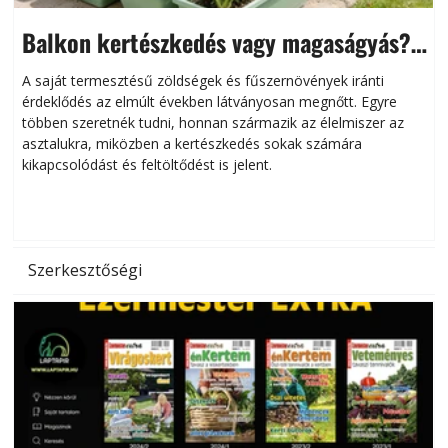
Balkon kertészkedés vagy magaságyás?
Helytakarékos kertészkedés
A saját termesztésű zöldségek és fűszernövények iránti
érdeklődés az elmúlt években látványosan megnőtt. Egyre
többen szeretnék tudni, honnan származik az élelmiszer az
l
asztalukra, miközben a kertészkedés sokak számára
kikapcsolódást és feltöltődést is jelent.
é
d
Szerkesztőségi