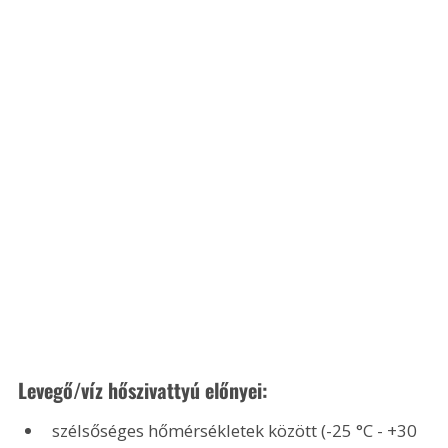
Levegő/víz hőszivattyú előnyei:
szélsőséges hőmérsékletek között (-25 °C - +30 