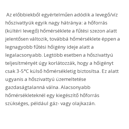
 Az előbbiekből egyértelműen adódik a levegő/víz 
hőszivattyúk egyik nagy hátránya: a hőforrás 
(kültéri levegő) hőmérséklete a fűtési szezon alatt 
jelentősen változik, továbbá hőmérséklete éppen a 
legnagyobb fűtési hőigény ideje alatt a 
legalacsonyabb. Legtöbb esetben a hőszivattyú 
teljesítményét úgy korlátozzák, hogy a hőigényt 
csak 3-5°C külső hőmérsékletig biztosítsa. Ez alatt 
ugyanis a hőszivattyú üzemeltetése 
gazdaságtalanná válna. Alacsonyabb 
hőmérsékleteknél egy kiegészítő hőforrás 
szükséges, például gáz- vagy olajkazán.