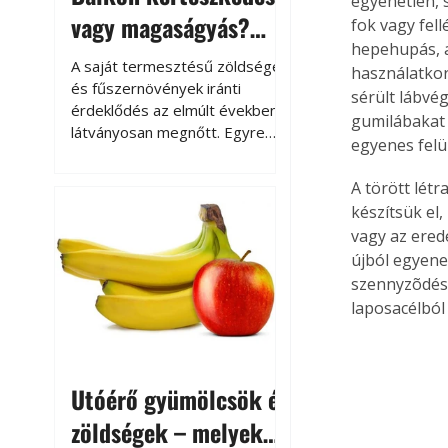
egyenetlen, s
vagy magaságyás?
fok vagy fell
hepehupás, a
Helytakarékos
A saját termesztésű zöldségek
használatkor
kertészkedés
és fűszernövények iránti
sérült lábvé
érdeklődés az elmúlt években
gumilábakat 
látványosan megnőtt. Egyre
egyenes felü
többen szeretnék tudni, honnan
származik az élelmiszer az
A törött létr
asztalukra, miközben a
készítsük el,
kertészkedés sokak számára
vagy az ered
kikapcsolódást és feltöltődést
újból egyenes
is jelent.
szennyzõdése
laposacélból
Utóérő gyümölcsök és
zöldségek – melyek