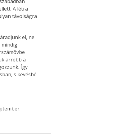
 szabadban 
lett. A létra 
 olyan távolságra 
áradjunk el, ne 
 mindig 
erszámövbe 
ük arrébb a 
gozzunk. Így 
sban, s kevésbé 
eptember.