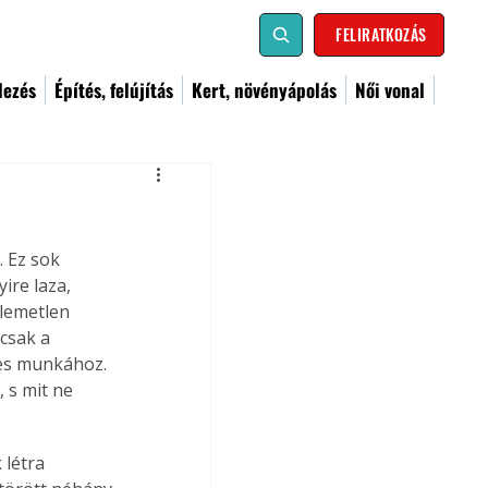
FELIRATKOZÁS
dezés
Építés, felújítás
Kert, növényápolás
Női vonal
. Ez sok 
ire laza, 
llemetlen 
csak a 
es munkához. 
 s mit ne 
létra 