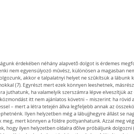
ságunk érdekében néhány alapvetõ dolgot is érdemes megfo
enki nem egyensúlyozó mûvész, különösen a magasban nem. 
dolgozunk, akkor e talpalatnyi helyet ne szûkítsük a lábunk 
mokkal (7). Egyrészt mert ezek könnyen leeshetnek, másrés
rsra juthatunk, ha valamelyik szerszámra lépve elveszítjük az
közmondást itt nem ajánlatos követni – miszerint: ha rövid a
ssel – mert a létra tetején állva legfeljebb annak az összek
éphetnénk. Ilyen helyzetben még a lábujjhegyre állást se na
 meg, mert könnyen a földre pottyanhatunk. Azzal meg vé
k, hogy ilyen helyzetben oldalra dõlve próbáljunk dolgozni (6