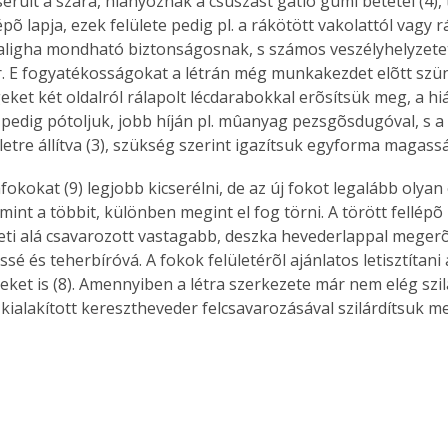
érült a szára, hiányoznak a csúszást gátló gumi betétei (4),
épõ lapja, ezek felülete pedig pl. a rákötött vakolattól vagy r
ligha mondható biztonságosnak, s számos veszélyhelyzetet
. E fogyatékosságokat a létrán még munkakezdet elõtt szü
geket két oldalról rálapolt lécdarabokkal erõsítsük meg, a hi
pedig pótoljuk, jobb híján pl. mûanyag pezsgõsdugóval, s a
letre állítva (3), szükség szerint igazítsuk egyforma magass
afokokat (9) legjobb kicserélni, de az új fokot legalább olya
 mint a többit, különben megint el fog törni. A törött fellépõ 
eti alá csavarozott vastagabb, deszka hevederlappal megerõ
sé és teherbíróvá. A fokok felületérõl ajánlatos letisztítani 
ket is (8). Amennyiben a létra szerkezete már nem elég szilá
 kialakított keresztheveder felcsavarozásával szilárdítsuk m