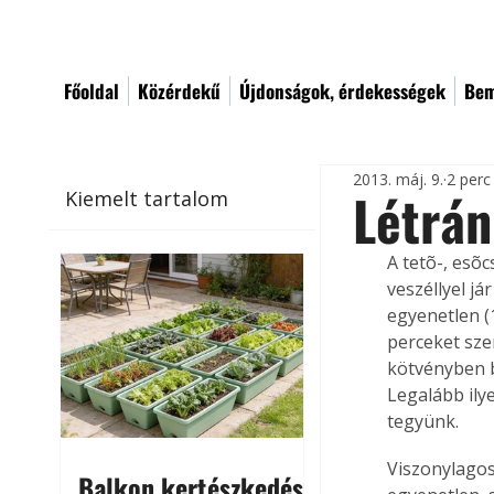
Főoldal
Közérdekű
Újdonságok, érdekességek
Bem
2013. máj. 9.
2 perc
Létrán
Kiemelt tartalom
A tetõ-, esõc
veszéllyel já
egyenetlen (
perceket sze
kötvényben 
Legalább ily
tegyünk.
Viszonylagos
Balkon kertészkedés