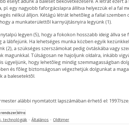
bb esélyt adunk a baleset bekövetkezésére. A létrát ezért a
a, pl. egy nagyobb faforgácslapra állítva helyezzük el a fal mel
llegés nélkül álljon. Kétágú létrát lehetõleg a fallal szemben
, hogy a munkaterülettõl karnyújtásnyira legyünk (1).
ytalpú legyen (5), hogy a fokokon hosszabb ideig állva se f
g a lábfejünk. Ha lehetséges munka közben egyik kezünkkel
nk (2), a szükséges szerszámokat pedig övtáskába vagy sz
k magunkkal. Túlságosan ne hajoljunk oldalra, inkább vigy
ra is ügyeljünk, hogy lehetõleg mindig szemmagasságban dol
ben és fõleg biztonságosan végezhetjük dolgunkat a maga
k a balesetektõl. 
ermester alábbi nyomtatott lapszámában érhető el: 1997/sz
 rendszer
létra
, technológiák
Általános
Oldtimer