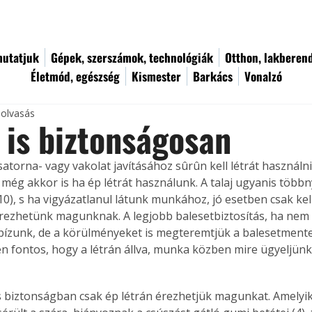
utatjuk
Gépek, szerszámok, technológiák
Otthon, lakberen
Életmód, egészség
Kismester
Barkács
Vonalzó
 olvasás
 is biztonságosan
satorna- vagy vakolat javításához sûrûn kell létrát használni
r még akkor is ha ép létrát használunk. A talaj ugyanis többny
10), s ha vigyázatlanul látunk munkához, jó esetben csak ke
rezhetünk magunknak. A legjobb balesetbiztosítás, ha nem 
bízunk, de a körülményeket is megteremtjük a balesetment
en fontos, hogy a létrán állva, munka közben mire ügyeljünk,
 biztonságban csak ép létrán érezhetjük magunkat. Amelyik 