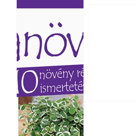
Ezermester lapszámai. A
Ezermester lapszámai
Laptapir kényelmes megoldás,
Laptapir kényelmes 
mert: – t
mert: – t
Csatornaszag a h
megoldások