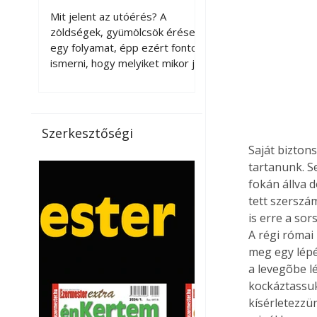
érnek tovább leszedés
Mit jelent az utóérés? A
után?
zöldségek, gyümölcsök érése
egy folyamat, épp ezért fontos
ismerni, hogy melyiket mikor jó
leszedni. Meg kell különböztetni
a gazdasági és a biológiai
érettséget. Például a
paradicsomot sokszor
Szerkesztőségi
gazdasági érettségben, azaz
Saját bizton
félig éretten szedik le, ezután
tartanunk. S
utaztatják hosszan, és még
fokán állva 
pulton tartható kell legyen.
tett szerszá
Utóérik eközben, de nem lesz
is erre a so
olyan ízű, mint amit a saját
kertünkben, biológiai
A régi római 
érettségben szedünk le. Teljes
meg egy lépé
érettségben szedve nem
a levegõbe l
tárolható h
kockáztassuk
kísérletezzün