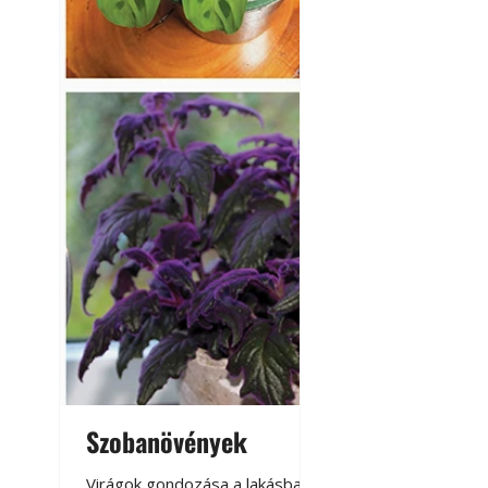
Szobanövények
Virágoskert: k
teraszon, laká
Virágok gondozása a lakásban,