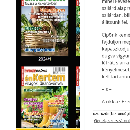
minél kevese
szilárd alapr
szilárdan, bi
állítsunk fel
Cipõnk kemén
fájduljon me
kapaszkodju
dugva vigyün
létrát, s ar
kényelmeseb
kell tartanun
– s –
A cikk az Ez
szerszám
biztonsági
Gépek, szerszámok