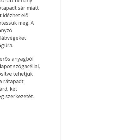
 törött néhány 
átapadt sár miatt 
 idézhet elõ 
ntessük meg. A 
ányzó 
 lábvégeket 
ágúra.
n erõs anyagból 
lapot szögacéllal, 
sítve tehetjük 
a rátapadt 
rd, két 
eg szerkezetét.