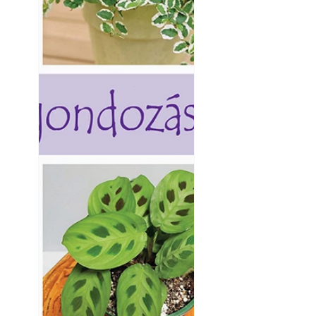
Kültéri hűtés: ho
a teraszt és a ker