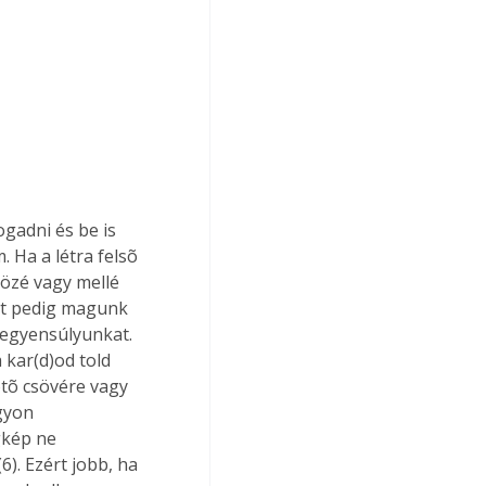
gadni és be is 
Ha a létra felsõ 
közé vagy mellé 
zt pedig magunk 
 egyensúlyunkat. 
 kar(d)od told 
ötõ csövére vagy 
gyon 
gkép ne 
). Ezért jobb, ha 