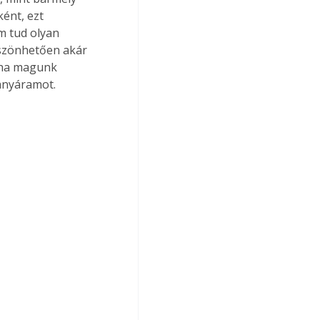
ént, ezt 
m tud olyan 
öszönhetően akár 
, ha magunk 
anyáramot. 