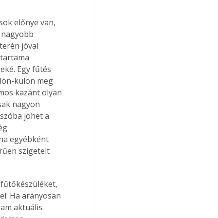
ok előnye van, 
ő nagyobb 
terén jóval 
ttartama 
eké. Egy fűtés 
ülön-külön meg 
amos kazánt olyan 
csak nagyon 
szóba jöhet a 
ég 
 ha egyébként 
rűen szigetelt 
fűtőkészüléket, 
el. Ha arányosan 
am aktuális 