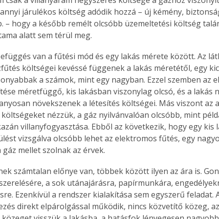
. A
annyi járulékos költség adódik hozzá – új kémény, biztonsá
megoldás,
b. – hogy a később remélt olcsóbb üzemeltetési költség talá
rtama alatt sem térül meg.
efüggés van a fűtési mód és egy lakás mérete között. Az lát
fűtés költségei kevéssé függenek a lakás méretétől, egy kics
sonyabbak a számok, mint egy nagyban. Ezzel szemben az e
ítése méretfüggő, kis lakásban viszonylag olcsó, és a lakás 
anyosan növekszenek a létesítés költségei. Más viszont az a
 költségeket nézzük, a gáz nyilvánvalóan olcsóbb, mint péld
azán villanyfogyasztása. Ebből az következik, hogy egy kis 
lést vizsgálva olcsóbb lehet az elektromos fűtés, egy nagy
 gáz mellet szolnak az érvek.
nek számtalan előnye van, többek között ilyen az ára is. Gon
zerelésére, a sok utánajárásra, papírmunkára, engedélyek
re. Ezenkívül a rendszer kialakítása sem egyszerű feladat. A
zés direkt elpárolgással működik, nincs közvetítő közeg, a
özeget visszük a lakásba, a hatásfok lényegesen nagyobb,