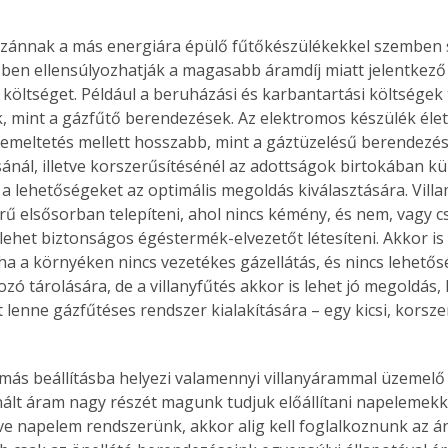
azánnak a más energiára épülő fűtőkészülékekkel szemben s
ben ellensúlyozhatják a magasabb áramdíj miatt jelentkez
 költséget. Például a beruházási és karbantartási költségek 
 mint a gázfűtő berendezések. Az elektromos készülék éle
emeltetés mellett hosszabb, mint a gáztüzelésű berendezés
ánál, illetve korszerűsítésénél az adottságok birtokában k
i a lehetőségeket az optimális megoldás kiválasztására. Vill
erű elsősorban telepíteni, ahol nincs kémény, és nem, vagy 
lehet biztonságos égéstermék-elvezetőt létesíteni. Akkor is 
 ha a környéken nincs vezetékes gázellátás, és nincs lehetős
zó tárolására, de a villanyfűtés akkor is lehet jó megoldás,
 lenne gázfűtéses rendszer kialakítására – egy kicsi, korsze
más beállításba helyezi valamennyi villanyárammal üzemelő 
ertben,
Gyógyító növények: a
nált áram nagy részét magunk tudjuk előállítani napelemekk
e napelem rendszerünk, akkor alig kell foglalkoznunk az ár
sban
természet kincsei az