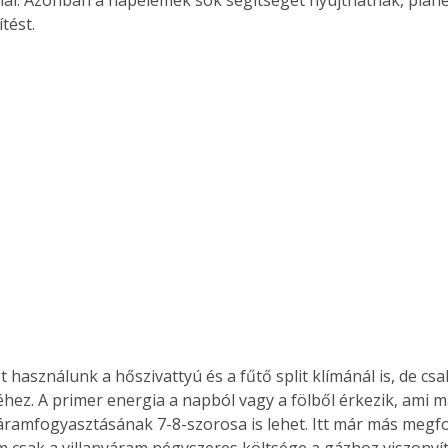
ítést.
Együtt jobban megéri!
Bővebb információ itt!
k az
Együtt jobban megéri! A
mester
könyvek tetszőleges
er Old
párosítással kedvezményes
áron, 0 Ft postaköltséggel
ptapir új,
megrendelhetők!
és egyedi
tt
lvasására
elefonon
nyelmesen
ben vagy
 használunk a hőszivattyú és a fűtő split klímánál is, de cs
t is
hez. A primer energia a napból vagy a fölből érkezik, ami m
. Bárhol,
ramfogyasztásának 7-8-szorosa is lehet. Itt már más megfo
ön élve
ashatók az
m csak a villanyáram négyszeres költsége a gázhoz viszonyít