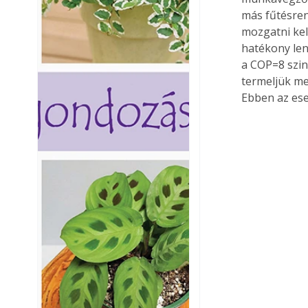
más fűtésren
mozgatni kel
hatékony len
a COP=8 szin
termeljük me
Ebben az ese