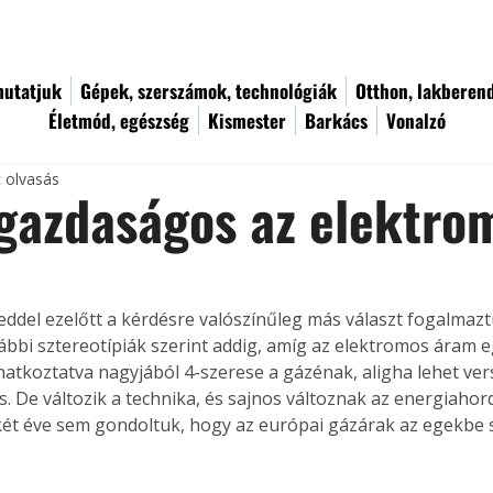
utatjuk
Gépek, szerszámok, technológiák
Otthon, lakberen
Életmód, egészség
Kismester
Barkács
Vonalzó
c olvasás
gazdaságos az elektro
zeddel ezelőtt a kérdésre valószínűleg más választ fogalmaz
ábbi sztereotípiák szerint addig, amíg az elektromos áram 
atkoztatva nagyjából 4-szerese a gázénak, aligha lehet ve
és. De változik a technika, és sajnos változnak az energiaho
két éve sem gondoltuk, hogy az európai gázárak az egekbe 