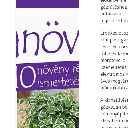
Ezermester lapszámai. A
Ezermester lapszámai
gázfűtéshez 
Laptapir kényelmes megoldás,
Laptapir kényelmes 
betartása st
mert: – t
mert: – t
teljes életta
Érdekes össz
komplett gáz
lesznek alac
fűtések kiép
méretével ar
üzemeltetési
elektromos k
éves megtérü
már inkább a
A klímafűtés
gázkazán bes
kéményépítés
klímaberende
munkavégző k