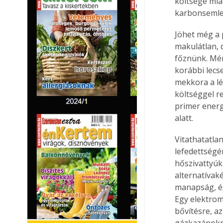
költsége mia
karbonsemle
Jöhet még a 
makulátlan, 
főznünk. Mér
korábbi lecse
mekkora a lé
költséggel r
primer energ
alatt.
Vitathatatla
lefedettségé
hőszivattyúk
alternatívak
manapság, és
Egy elektrom
bővítésre, a
gázkazánokná