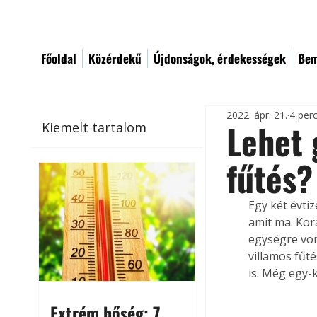
Főoldal
Közérdekű
Újdonságok, érdekességek
Bem
2022. ápr. 21.
4 per
Lehet 
Kiemelt tartalom
fűtés?
Egy két évti
amit ma. Kor
egységre von
villamos fűt
is. Még egy-
Extrém hőség: 7