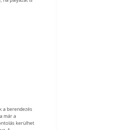
ak a berendezés 
a már a 
ntolás kerülhet 
va. A 