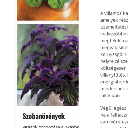
A villamos k
amelyek rész
üzemeltetési
kedvezőbbek,
megfelelő üz
megvalósítás
kell vizsgáln
helyre célsz
költségesen 
villanyfűtés,
energiahordo
minden adott
lakásban.
Végül egész 
Szobanövények
Virágoskert: k
ha a felhasz
van méretezv
teraszon, laká
Virágok gondozása a lakásban,