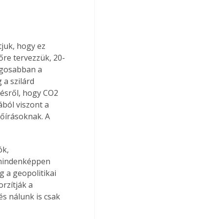
juk, hogy ez 
re tervezzük, 20-
ágosabban a 
a szilárd 
lésről, hogy CO2 
ból viszont a 
őírásoknak. A 
k, 
 mindenképpen 
 a geopolitikai 
rzítják a 
s nálunk is csak 