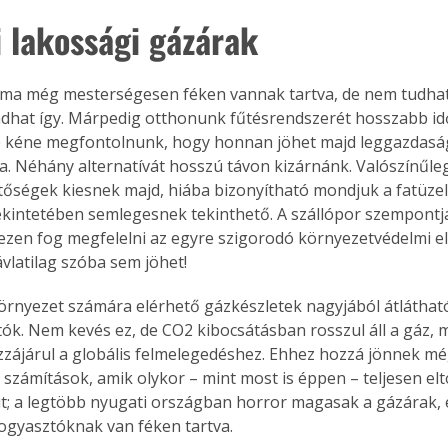
i lakossági gázárak
ma még mesterségesen féken vannak tartva, de nem tudhat
hat így. Márpedig otthonunk fűtésrendszerét hosszabb idő
re kéne megfontolnunk, hogy honnan jöhet majd leggazdas
ia. Néhány alternatívát hosszú távon kizárnánk. Valószínűleg 
etőségek kiesnek majd, hiába bizonyítható mondjuk a fatüze
ekintetében semlegesnek tekinthető. A szállópor szempontjá
zen fog megfelelni az egyre szigorodó környezetvédelmi el
ávlatilag szóba sem jöhet!
örnyezet számára elérhető gázkészletek nagyjából átlátható
ók. Nem kevés ez, de CO2 kibocsátásban rosszul áll a gáz,
zájárul a globális felmelegedéshez. Ehhez hozzá jönnek még
számítások, amik olykor – mint most is éppen – teljesen elto
ait; a legtöbb nyugati országban horror magasak a gázárak, é
fogyasztóknak van féken tartva.