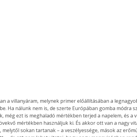
 van a villanyáram, melynek primer előállításában a legnagyo
 be. Ha nálunk nem is, de szerte Európában gomba módra s
, még ezt is meghaladó mértékben terjed a napelem, és a v
növekvő mértékben használjuk ki. És akkor ott van a nagy vitá
 melytől sokan tartanak – a veszélyessége, mások az erőműv