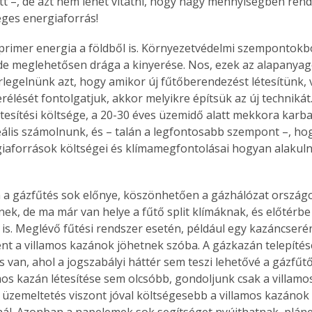
tt –, de azt nem lehet vitatni, hogy nagy mennyiségben rende
ges energiaforrás!
primer energia a földből is. Környezetvédelmi szempontokból
de meglehetősen drága a kinyerése. Nos, ezek az alapanyago
legelnünk azt, hogy amikor új fűtőberendezést létesítünk, v
rélését fontolgatjuk, akkor melyikre építsük az új technikát
tesítési költsége, a 20-30 éves üzemidő alatt mekkora karba
eális számolnunk, és – talán a legfontosabb szempont –, hogy
iaforrások költségei és klímamegfontolásai hogyan alakuln
n a gázfűtés sok előnye, köszönhetően a gázhálózat ország
nek, de ma már van helye a fűtő split klímáknak, és előtérbe
 is. Meglévő fűtési rendszer esetén, például egy kazáncserén
ént a villamos kazánok jöhetnek szóba. A gázkazán telepítés
 van, ahol a jogszabályi háttér sem teszi lehetővé a gázfűt
os kazán létesítése sem olcsóbb, gondoljunk csak a villamo
z üzemeltetés viszont jóval költségesebb a villamos kazánok
l. Azonban a napelemek sok segítséget nyújthatnak, pláne, 