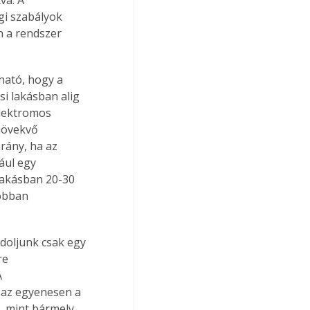
gi szabályok 
n a rendszer 
ható, hogy a 
i lakásban alig 
lektromos 
növekvő 
rány, ha az 
ául egy 
lakásban 20-30 
obban 
doljunk csak egy 
re 
 
zaz egyenesen a 
 mint bármely 