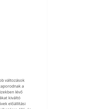
bb változások 
zaporodnak a 
izekben lévő 
kat kiváltó 
ek előállítási 