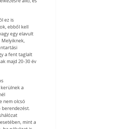
lkezésre álló, és 
 ez is 
k, ebből kell 
agy egy elavult 
. Melyiknek, 
ntartási 
 a fent taglalt 
ak majd 20-30 év 
os 
 kerülnek a 
él 
e nem olcsó 
ő berendezést. 
shálózat 
 esetében, mint a 
ha pályázat is 