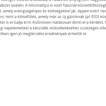
dszer esetén. A hőszivattyú is vizet használ közvetítőközegk
l, amely energiaigényes és költségekkel jár, éppen ezért ne
ni, mint a klímafűtés, amely már az új gázoknak (pl. R32) k
tet is el tudja érni. Különösen hatásosan dönti el a kérdést
g napelemekkel a készülék működtetéséhez szükséges vill
tben igen jó megtérülési eredmények érhetők el.