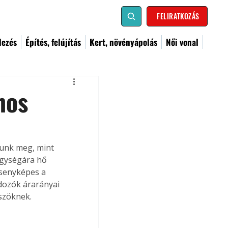
FELIRATKOZÁS
dezés
Építés, felújítás
Kert, növényápolás
Női vonal
mos
tunk meg, mint 
egységára hő 
rsenyképes a 
rdozók árarányai 
szöknek.