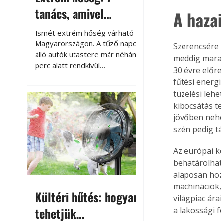
tanács, amivel
A haza
megóvhatjuk
Ismét extrém hőség várható
autónkat a nyári
Magyarországon. A tűző napon
Szerencsére 
álló autók utastere már néhány
meddig marad
károktól
perc alatt rendkívül
30 évre elő
felmelegszik, és rövid időn belül
fűtési energ
akár a 60-70 °C-ot is
tüzelési leh
megközelítheti. Ez nemcsak a
kibocsátás t
beszállást teszi kellemetlenné,
jövőben nehe
hanem az autó állapotára és a
szén pedig t
benne hagyott tárgyakra is
káros hatással lehet. Néhány
Az európai k
egyszerű óvintézkedéssel
behatárolhat
azonban jelentősen
csökkenthetjük a hőség káros
alaposan hoz
hatásait.
machinációk, 
Kültéri hűtés: hogyan
világpiac ár
tehetjük
a lakossági 