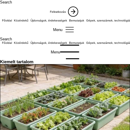
Search
Feliratkozás
Főoldal
Közérdekű
Újdonságok, érdekességek
Bemutatjuk
Gépek, szerszámok, technológiá
Menu
Search
Főoldal
Közérdekű
Újdonságok, érdekességek
Bemutatjuk
Gépek, szerszámok, technológiá
Menu
Kiemelt tartalom