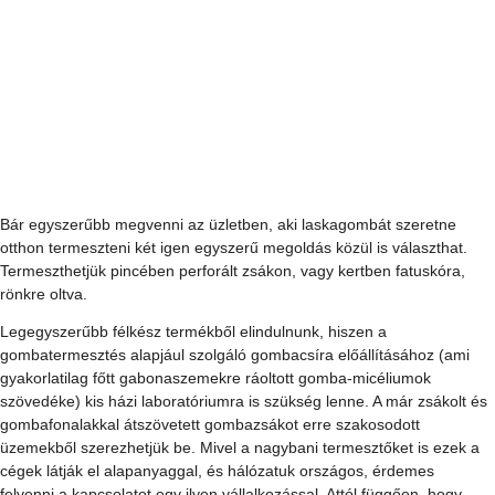
Minden bejegyzés
Olvasói és Közérdekű
Újdonságok, érdekességek
Támogatott tartalom
Gépek,
szerszámok, technológiák
Építés, felújítás
Otthon, lakberendezés
Életmód, egészség
Kert,
növényápolás
Női vonal
Kismester
Barkács
Címoldal
Egyéb
Elektronika
Hobby
Általános
Információs
oldal
Oldtimer
Kiadványok
Szerkesztői
Ezermester Extra
Minden bejegyzés
Close
Laskagomba pincéből és kertből
2009. máj. 29.
4 perc olvasás