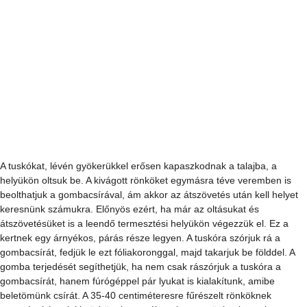
természetben is gombaszezon van: a csapadékosabb tavaszi és őszi 
szezonban. Az egyszerre kevesebb termést ellensúlyozza azonban, 
hogy egy-egy beállt rönk akár 3-4 évig is terem. A rönkös vagy tuskós 
termesztéshez a már említett gombacsírát kell beszereznünk. Ez 
alkalmanként gazdaboltokban is kapható bár itt nem csíra 
formájában, hanem fa tiplik vannak átszövetve a gombával. Lyukakat 
kell fúrni a rönkbe és belekalapálni a fa tiplit. Utána a gomba szépen 
lassan elkezdi "enni" az egész rönköt. Laskagomba termesztésre 
alkalmas a luc, bükk, nyár, fűz, csertölgy, gyertyán, szil, juhar, hárs és 
gesztenye. Az akácon és más fenyőféléken nem lehet eredményesen 
termeszteni. Lényeges, hogy a tuskó vagy a rönk maximum 1-2 
hónapja kivágott egészséges fából legyen, hiszen az évek óta 
száradó, esetleg pudvás rönkök nem adnak megfelelő tápanyagot a 
bennük elszaporodó gombának. 50 kilogramm faanyag beoltásához 2-
5 liter laskacsíra kell (ezek a csíra-előállítóktól szerezhetők be, az 
Interneten számos cég hirdet).