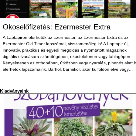
Okoselőfizetés: Ezermester Extra
A Laptapiron elérhetők az Ezermester, az Ezermester Extra és az
Ezermester Old Timer lapszámai, visszamenőleg is! A Laptapir új,
innovatív, praktikus és egyedi megoldás a nyomtatott magazinok
digitális olvasására számítógépen, okostelefonon vagy táblagépen.
Kényelmesen az otthonában, útközben vagy nyaralás, pihenés alatt i
elérhetők lapszámaink. Bárhol, bármikor, akár külföldön élve vagy
dolgozva is olvashatók az Ezermester lapszámai. A Laptapir
kényelmes megoldás, mert: – t
Kiadványaink