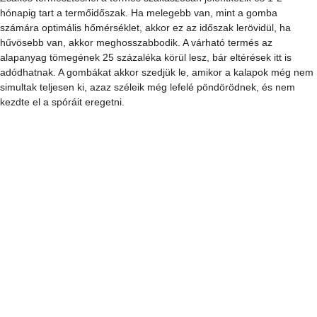
gombacsírát a faforgáccsal, mert a különböző laskafajták 
termesztéskori optimális hőmérsékleti igénye 10-25 °C között mozog. 
Vannak fajták, amelyek hűvösben fejlődnek jól, vannak olyanok, 
amelyek a melegebb időt kedvelik. Az alapanyagot előkészítő cégek 
minden időszakban azt a fajtát oltják a zsákba, amelyiknek szezonja 
van, így kisebb a kudarc lehetősége.
A zsákos termesztés
A laskazsákban nedves faforgács van, amelyre már rátelepedett a 
gomba, ennek szövedéke szemmel is jól látható. A zsákot helyezzük 
el pincében jól szellőző, de ne huzatos helyre. A laskának némi fényre 
is szüksége van, és lényeges, hogy a zsákot ne mozgassuk, ne 
pakoljuk át a termesztés ideje alatt. A nedvesség megőrzése miatt a 
zsákok környékét naponta legalább egyszer locsoljuk vízzel, hogy 
párás legyen a környezet. A zsákot soha ne locsoljuk, csak a padlót! 
Zsákos termesztésnél a termés szakaszosan jelentkezik és 1-2 
hónapig tart a termőidőszak. Ha melegebb van, mint a gomba 
számára optimális hőmérséklet, akkor ez az időszak lerövidül, ha 
hűvösebb van, akkor meghosszabbodik. A várható termés az 