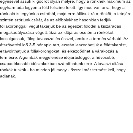
A tuskókat, lévén gyökerükkel erősen kapaszkodnak a talajba, a 
helyükön oltsuk be. A kivágott rönköket egymásra téve veremben is 
beolthatjuk a gombacsírával, ám akkor az átszövetés után kell helyet 
keresnünk számukra. Előnyös ezért, ha már az oltásukat és 
átszövetésüket is a leendő termesztési helyükön végezzük el. Ez a 
kertnek egy árnyékos, párás része legyen. A tuskóra szórjuk rá a 
gombacsírát, fedjük le ezt fóliakoronggal, majd takarjuk be földdel. A 
gomba terjedését segíthetjük, ha nem csak rászórjuk a tuskóra a 
gombacsírát, hanem fúrógéppel pár lyukat is kialakítunk, amibe 
beletömünk csírát. A 35-40 centiméteresre fűrészelt rönköknek 
egyesével ássuk ki gödröt olyan mélyre, hogy a rönknek maximum az 
egyharmada legyen a föld felszíne felett. Így mód van arra, hogy a 
rönk alá is tegyünk a csírából, majd erre állítsuk rá a rönköt, a tetejére 