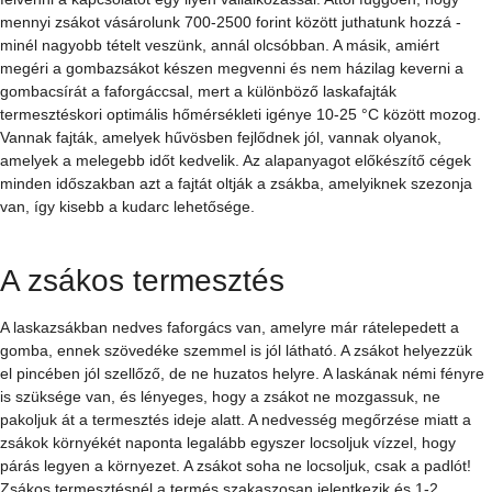
Bár egyszerűbb megvenni az üzletben, aki laskagombát szeretne 
otthon termeszteni két igen egyszerű megoldás közül is választhat. 
Termeszthetjük pincében perforált zsákon, vagy kertben fatuskóra, 
rönkre oltva.
Legegyszerűbb félkész termékből elindulnunk, hiszen a 
gombatermesztés alapjául szolgáló gombacsíra előállításához (ami 
gyakorlatilag főtt gabonaszemekre ráoltott gomba-micéliumok 
szövedéke) kis házi laboratóriumra is szükség lenne. A már zsákolt és 
gombafonalakkal átszövetett gombazsákot erre szakosodott 
üzemekből szerezhetjük be. Mivel a nagybani termesztőket is ezek a 
cégek látják el alapanyaggal, és hálózatuk országos, érdemes 
felvenni a kapcsolatot egy ilyen vállalkozással. Attól függően, hogy 
mennyi zsákot vásárolunk 700-2500 forint között juthatunk hozzá - 
minél nagyobb tételt veszünk, annál olcsóbban. A másik, amiért 
megéri a gombazsákot készen megvenni és nem házilag keverni a 