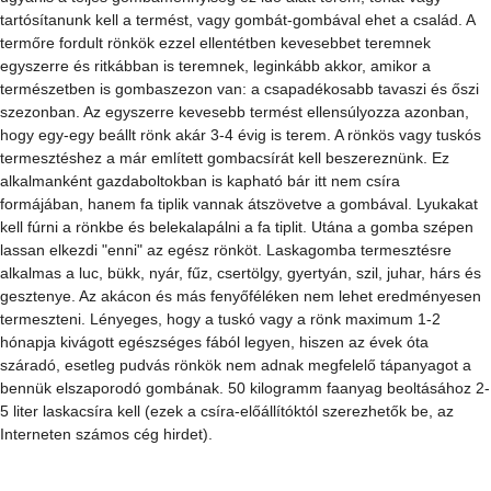
A termés több hullámban érkezik: terem a zsák, majd pihen, majd újra 
teremni kezd. Üzemi körülmények között két-három ilyen 
terméshullámot szokás megvárni, mert minden későbbi termési 
hullám egyre kevesebbet terem. Házilag persze addig tarthatjuk a 
zsákot ameddig akármilyen kis termést is ad, csak ez üzemi 
méretekben nem kifizetődő. Ám ha a pincében elfér, akkor kár addig 
kidobni a zsákot, míg termést ad, még ha csak keveset is a vége felé. 
Amennyiben a növekvő gombák torzuknak (karfiolosodnak, 
megnyúlnak, tölcséresednek), akkor valami hiba van a számukra 
biztosított körülményekkel. Ez lehet a nem megfelelő hőmérséklet, a 
szellőzés, vagy a fény hiánya, esetleg a huzat.
Termesztés fatuskón, rönkön
Míg az előbb említett zsákos forgácson való termesztéssel pár hónap 
alatt "letermesztünk" egy zsákot, ennek hátránya is van. Ekkor 
ugyanis a teljes gombamennyiség ez idő alatt terem, tehát vagy 
tartósítanunk kell a termést, vagy gombát-gombával ehet a család. A 
termőre fordult rönkök ezzel ellentétben kevesebbet teremnek 
egyszerre és ritkábban is teremnek, leginkább akkor, amikor a 