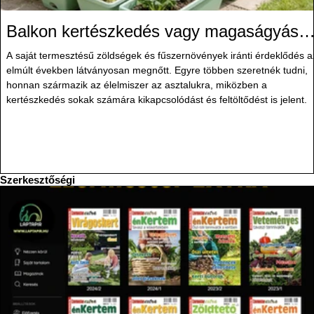
Balkon kertészkedés vagy magaságyás?
Helytakarékos kertészkedés
A saját termesztésű zöldségek és fűszernövények iránti érdeklődés a
elmúlt években látványosan megnőtt. Egyre többen szeretnék tudni,
honnan származik az élelmiszer az asztalukra, miközben a
kertészkedés sokak számára kikapcsolódást és feltöltődést is jelent.
Szerkesztőségi