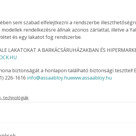
ében sem szabad elfelejtkezni a rendszerbe illeszthetőségrő
Együtt jobban megéri!
modellek rendelkezésre állnak azonos zárlattal, illetve a Ya
étet és egy lakatot fog rendszerbe.
Bővebb információ itt!
k az
Együtt jobban megéri! A
mester
könyvek tetszőleges
YALE LAKATOKAT A BARKÁCSÁRUHÁZAKBAN ÉS HIPERMARK
er Old
párosítással kedvezményes
OCK.HU 
áron, 0 Ft postaköltséggel
ptapir új,
megrendelhetők!
thona biztonságát a honlapon található biztonsági teszttel! 
és egyedi
-1) 226-1616 
info@assaabloy.hu
www.assaabloy.hu
tt
lvasására
elefonon
, technológiák
nyelmesen
ben vagy
t is
. Bárhol,
ön élve
yzések
ashatók az