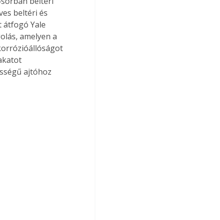
sorban beltéri 
es beltéri és 
t átfogó Yale 
olás, amelyen a 
korrózióállóságot 
akatot 
ősségű ajtóhoz 