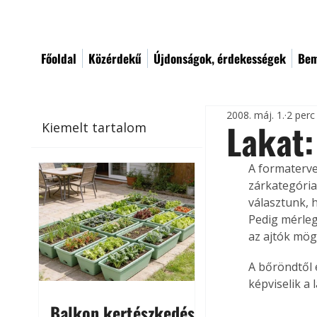
Főoldal
Közérdekű
Újdonságok, érdekességek
Bem
2008. máj. 1.
2 perc
Lakat:
Kiemelt tartalom
A formaterve
zárkategória
választunk, 
Pedig mérleg
az ajtók mög
A bőröndtől 
képviselik a 
Balkon kertészkedés