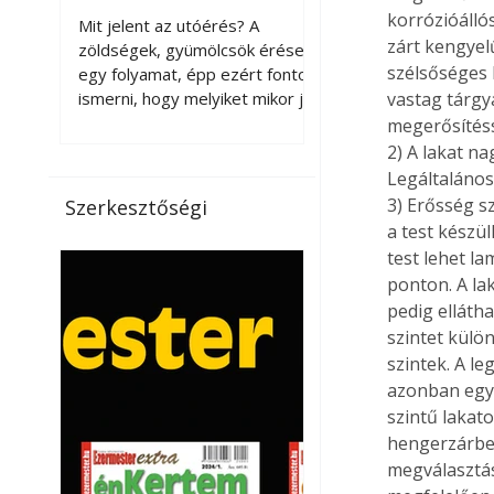
érnek tovább leszedés
korrózióálló
Mit jelent az utóérés? A
zárt kengyelű
után?
zöldségek, gyümölcsök érése
szélsőséges 
egy folyamat, épp ezért fontos
ismerni, hogy melyiket mikor jó
vastag tárgya
leszedni. Meg kell különböztetni
megerősítéss
a gazdasági és a biológiai
2) A lakat n
érettséget. Például a
Legáltalános
paradicsomot sokszor
3) Erősség s
Szerkesztőségi
gazdasági érettségben, azaz
a test készül
félig éretten szedik le, ezután
test lehet la
utaztatják hosszan, és még
ponton. A la
pulton tartható kell legyen.
pedig ellátha
Utóérik eközben, de nem lesz
szintet külö
olyan ízű, mint amit a saját
szintek. A l
kertünkben, biológiai
érettségben szedünk le. Teljes
azonban egy 
érettségben szedve nem
szintű lakat
tárolható h
hengerzárbet
megválasztás