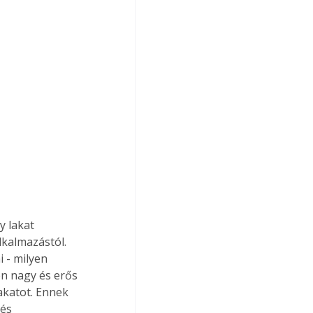
lkalmazástól. 
 - milyen 
en nagy és erős 
akatot. Ennek 
és 