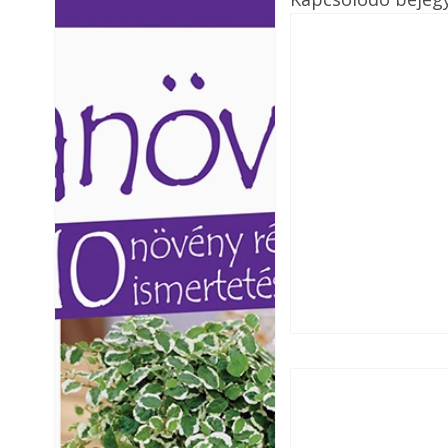
Ezermester lapszámai. A
Ezermester lapszámai
Laptapir kényelmes megoldás,
Laptapir kényelmes 
mert: – t
mert: – t