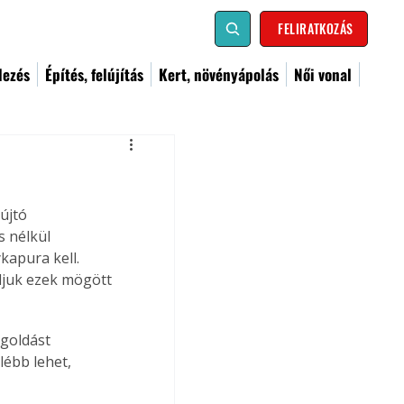
FELIRATKOZÁS
dezés
Építés, felújítás
Kert, növényápolás
Női vonal
újtó 
 nélkül 
kapura kell. 
ljuk ezek mögött 
goldást 
lébb lehet,