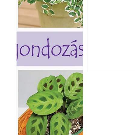
Csatornaszag a h
megoldások