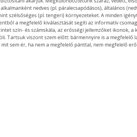
biztosítani akarjuk. Megkülönböztetünk száraz, védett, első
 alkalmanként nedves (pl. páralecsapódásos), általános (nedv
mint szélsőséges (pl. tengeri) környezeteket. A minden igény
entből a megfelelő kiválasztását segíti az informatív csomag
zintet szín- és számskála, az erősségi jellemzőket ikonok, a 
li. Tartsuk viszont szem előtt: bármennyire is a megfelelő l
, mit sem ér, ha nem a megfelelő pánttal, nem megfelelő er