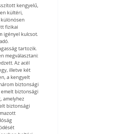
szított kengyelű, 
n kültéri, 
a különösen 
 fizikai 
 igényel kulcsot. 
adó. 
asság tartozik. 
en megválasztani: 
dzett. Az acél 
y, illetve két 
n, a kengyelt 
n három biztonsági 
 emelt biztonsági 
g, amelyhez 
lt biztonsági 
lmazott 
lóság 
ödését 