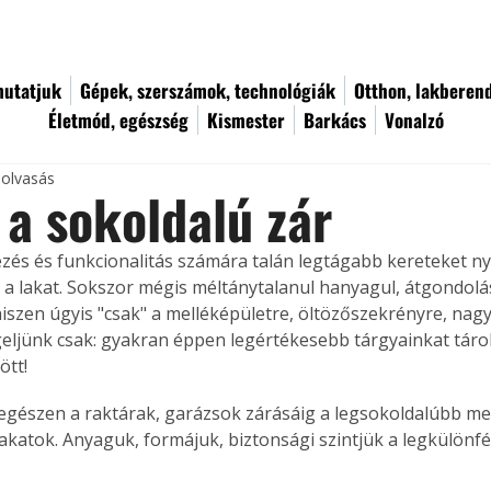
utatjuk
Gépek, szerszámok, technológiák
Otthon, lakberen
Életmód, egészség
Kismester
Barkács
Vonalzó
 olvasás
 a sokoldalú zár
zés és funkcionalitás számára talán legtágabb kereteket ny
 a lakat. Sokszor mégis méltánytalanul hanyagul, átgondolás
hiszen úgyis "csak" a melléképületre, öltözőszekrényre, nagy
eljünk csak: gyakran éppen legértékesebb tárgyainkat táro
ött!
egészen a raktárak, garázsok zárásáig a legsokoldalúbb me
lakatok. Anyaguk, formájuk, biztonsági szintjük a legkülönfé