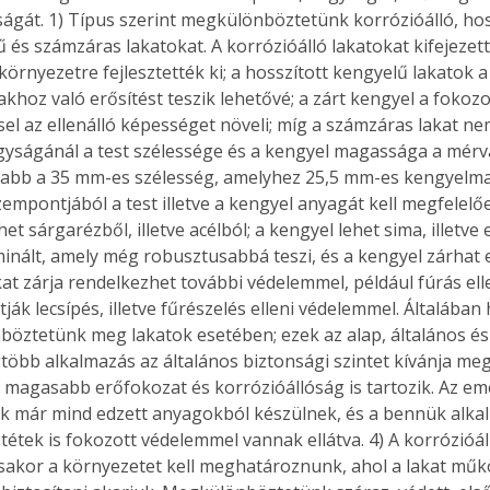
ságát. 1) Típus szerint megkülönböztetünk korrózióálló, hos
 és számzáras lakatokat. A korrózióálló lakatokat kifejezette
környezetre fejlesztették ki; a hosszított kengyelű lakatok 
khoz való erősítést teszik lehetővé; a zárt kengyel a fokozott
el az ellenálló képességet növeli; míg a számzáras lakat nem
agyságánál a test szélessége és a kengyel magassága a mérv
abb a 35 mm-es szélesség, amelyhez 25,5 mm-es kengyelmag
zempontjából a test illetve a kengyel anyagát kell megfelelő
het sárgarézből, illetve acélból; a kengyel lehet sima, illetve e
minált, amely még robusztusabbá teszi, és a kengyel zárhat eg
kat zárja rendelkezhet további védelemmel, például fúrás elle
tják lecsípés, illetve fűrészelés elleni védelemmel. Általába
nböztetünk meg lakatok esetében; ezek az alap, általános és
egtöbb alkalmazás az általános biztonsági szintet kívánja me
magasabb erőfokozat és korrózióállóság is tartozik. Az eme
ok már mind edzett anyagokból készülnek, és a bennük alka
étek is fokozott védelemmel vannak ellátva. 4) A korrózióál
akor a környezetet kell meghatároznunk, ahol a lakat műk