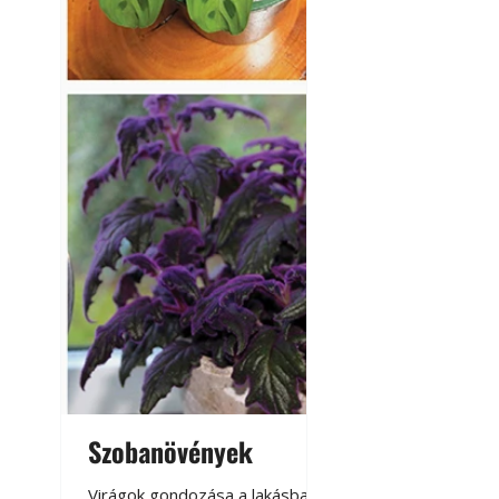
Kültéri hűtés: ho
a teraszt és a ker
Szobanövények
Virágoskert: k
teraszon, laká
Virágok gondozása a lakásban,