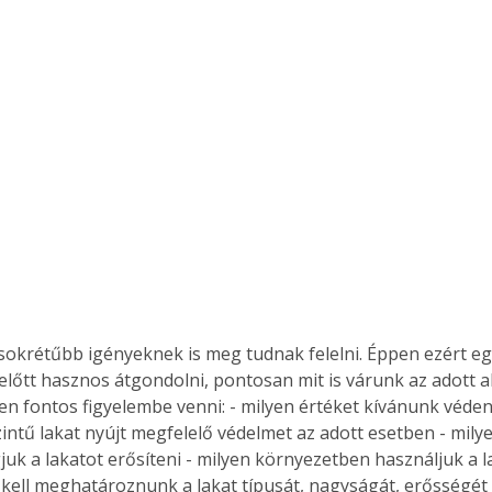
 előtt hasznos átgondolni, pontosan mit is várunk az adott a
 fontos figyelembe venni: - milyen értéket kívánunk védeni
zintű lakat nyújt megfelelő védelmet az adott esetben - mily
juk a lakatot erősíteni - milyen környezetben használjuk a l
kell meghatároznunk a lakat típusát, nagyságát, erősségét 