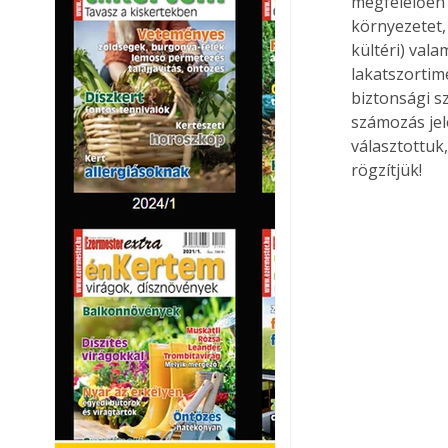
megfelelően 
környezetet,
kültéri) vala
lakatszortim
biztonsági s
számozás jelö
választottuk
rögzítjük!