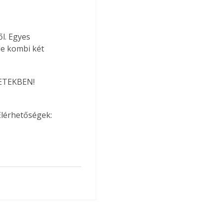
l. Egyes 
le kombi két 
ETEKBEN! 
Elérhetőségek: 