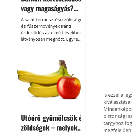
vagy magaságyás?
Helytakarékos
A saját termesztésű zöldségek
kertészkedés
és fűszernövények iránti
érdeklődés az elmúlt években
látványosan megnőtt. Egyre
többen szeretnék tudni, honnan
származik az élelmiszer az
asztalukra, miközben a
kertészkedés sokak számára
kikapcsolódást és feltöltődést
is jelent.
 s ezzel a legsokrétűbb igényeknek is meg tudnak felelni. Éppen ezért egy lakat 
kiválasztása
Mindenképpen
Utóérő gyümölcsök és
biztonsági s
tárgyhoz fog
zöldségek – melyek
megfelelően 