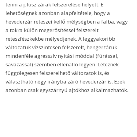
tenni a plusz zárak felszerelése helyett. E 
lehetőségnek azonban alapfeltétele, hogy a 
hevederzár reteszei kellő mélységben a falba, vagy 
a tokra külön megerősítéssel felszerelt 
reteszfészkekbe mélyedjenek. A leggyakoribb 
változatuk vízszintesen felszerelt, hengerzáruk 
mindenféle agresszív nyitási móddal (fúrással, 
savazással) szemben ellenálló legyen. Léteznek 
függőlegesen felszerelhető változatok is, és 
választható négy irányba záró hevederzár is. Ezek 
azonban csak egyszárnyú ajtókhoz alkalmazhatók.