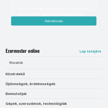
Igen, szeretnék feliratkozni, és elfogadom az 
adatkezelést. 
Adatvédelmi tájékoztató
Feliratkozás
Ezermester online
Lap tetejére
Rovatok
Közérdekű
Újdonságok, érdekességek
Bemutatjuk
Gépek, szerszámok, technológiák