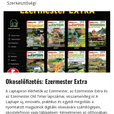
Szerkesztőségi
Okoselőfizetés: Ezermester Extra
A Laptapiron elérhetők az Ezermester, az Ezermester Extra és
az Ezermester Old Timer lapszámai, visszamenőleg is! A
Laptapir új, innovatív, praktikus és egyedi megoldás a
L
nyomtatott magazinok digitális olvasására számítógépen,
okostelefonon vagy táblagépen. Kényelmesen az otthonában,