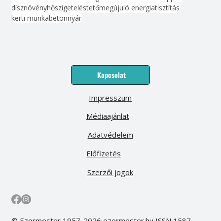
dísznövény
hőszigetelés
tető
megújuló energia
tisztítás
kerti munka
beton
nyár
Kapcsolat
Impresszum
Médiaajánlat
Adatvédelem
Előfizetés
Szerzői jogok
© Ezermester 1957-2026 ezermester.hu ISSN 1587-