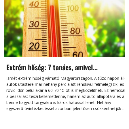
Extrém hőség: 7 tanács, amivel
megóvhatjuk autónkat a nyári károktól
Ismét extrém hőség várható Magyarországon. A tűző napon álló
autók utastere már néhány perc alatt rendkívül felmelegszik, és
rövid időn belül akár a 60-70 °C-ot is megközelítheti. Ez nemcsak
n
a beszállást teszi kellemetlenné, hanem az autó állapotára és a
benne hagyott tárgyakra is káros hatással lehet. Néhány
egyszerű óvintézkedéssel azonban jelentősen csökkenthetjük a
hőség káros hatásait.
l