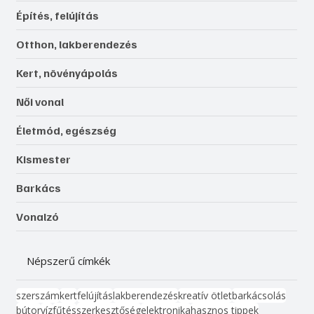
Építés, felújítás
Otthon, lakberendezés
Kert, növényápolás
Női vonal
Életmód, egészség
Kismester
Barkács
Vonalzó
Népszerű címkék
szerszám
kert
felújítás
lakberendezés
kreatív ötlet
barkácsolás
bútor
víz
fűtés
szerkesztőség
elektronika
hasznos tippek