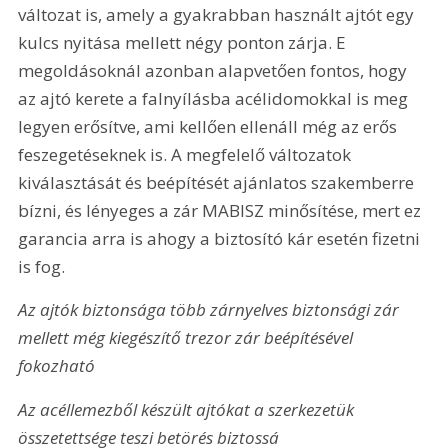
változat is, amely a gyakrabban használt ajtót egy 
kulcs nyitása mellett négy ponton zárja. E 
megoldásoknál azonban alapvetően fontos, hogy 
az ajtó kerete a falnyílásba acélidomokkal is meg 
legyen erősítve, ami kellően ellenáll még az erős 
feszegetéseknek is. A megfelelő változatok 
kiválasztását és beépítését ajánlatos szakemberre 
bízni, és lényeges a zár MABISZ minősítése, mert ez 
garancia arra is ahogy a biztosító kár esetén fizetni 
is fog.
Az ajtók biztonsága több zárnyelves biztonsági zár 
mellett még kiegészítő trezor zár beépítésével 
fokozható
Az acéllemezből készült ajtókat a szerkezetük 
összetettsége teszi betörés biztossá