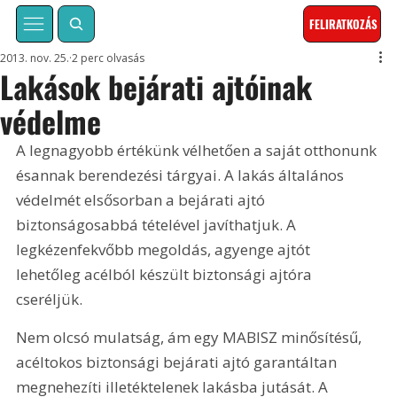
FELIRATKOZÁS
2013. nov. 25.
2 perc olvasás
Lakások bejárati ajtóinak
védelme
A legnagyobb értékünk vélhetően a saját otthonunk 
ésannak berendezési tárgyai. A lakás általános 
védelmét elsősorban a bejárati ajtó 
biztonságosabbá tételével javíthatjuk. A 
legkézenfekvőbb megoldás, agyenge ajtót 
lehetőleg acélból készült biztonsági ajtóra 
cseréljük.
Nem olcsó mulatság, ám egy MABISZ minősítésű, 
acéltokos biztonsági bejárati ajtó garantáltan 
megnehezíti illetéktelenek lakásba jutását. A 