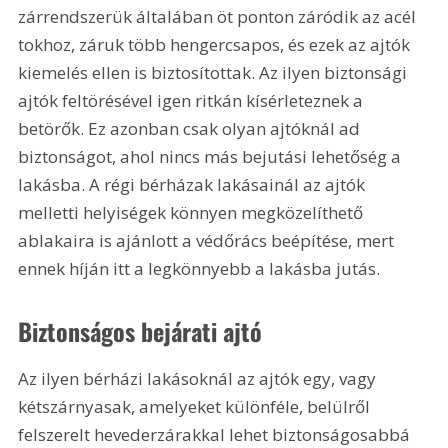
zárrendszerük általában öt ponton záródik az acél 
tokhoz, záruk több hengercsapos, és ezek az ajtók 
kiemelés ellen is biztosítottak. Az ilyen biztonsági 
ajtók feltörésével igen ritkán kísérleteznek a 
betörők. Ez azonban csak olyan ajtóknál ad 
biztonságot, ahol nincs más bejutási lehetőség a 
lakásba. A régi bérházak lakásainál az ajtók 
melletti helyiségek könnyen megközelíthető 
ablakaira is ajánlott a védőrács beépítése, mert 
ennek híján itt a legkönnyebb a lakásba jutás.
Biztonságos bejárati ajtó
Az ilyen bérházi lakásoknál az ajtók egy, vagy 
kétszárnyasak, amelyeket különféle, belülről 
felszerelt hevederzárakkal lehet biztonságosabbá 