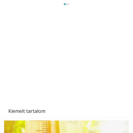
Naptej vagy napolaj? Melyiket válasszuk, és
miben különböznek?
Kiemelt tartalom