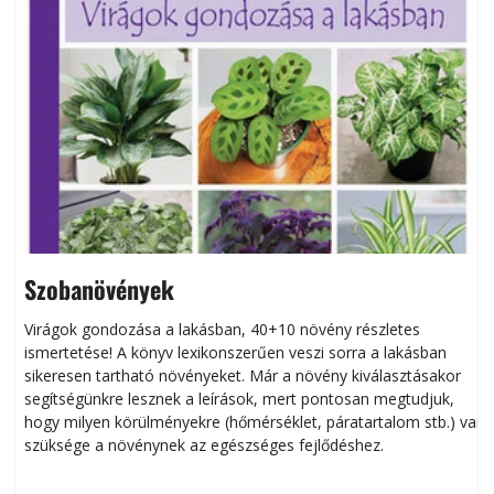
Szobanövények
Virágok gondozása a lakásban, 40+10 növény részletes
ismertetése! A könyv lexikonszerűen veszi sorra a lakásban
s
sikeresen tart­ha­tó növényeket. Már a növény kiválasztásakor
h
segítségünkre lesznek a leírások, mert pontosan megtudjuk,
k
hogy milyen körülményekre (hőmérséklet, páratartalom stb.) van
szüksége a növénynek az egészséges fejlődéshez.
t