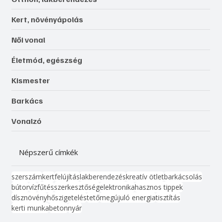
Kert, növényápolás
Női vonal
Életmód, egészség
Kismester
Barkács
Vonalzó
Népszerű címkék
szerszám
kert
felújítás
lakberendezés
kreatív ötlet
barkácsolás
bútor
víz
fűtés
szerkesztőség
elektronika
hasznos tippek
dísznövény
hőszigetelés
tető
megújuló energia
tisztítás
kerti munka
beton
nyár