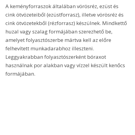
A keményforraszok általában vörösréz, ezüst és 
cink ötvözeteiből (ezüstforrasz), illetve vörösréz és 
cink ötvözetekből (rézforrasz) készülnek. Mindkettő 
huzal vagy szalag formájában szerezhető be, 
amelyet folyasztószerbe mártva kell az előre 
felhevített munkadarabhoz illeszteni. 
Leggyakrabban folyasztószerként bóraxot 
használnak por alakban vagy vízzel készült kenőcs 
formájában.