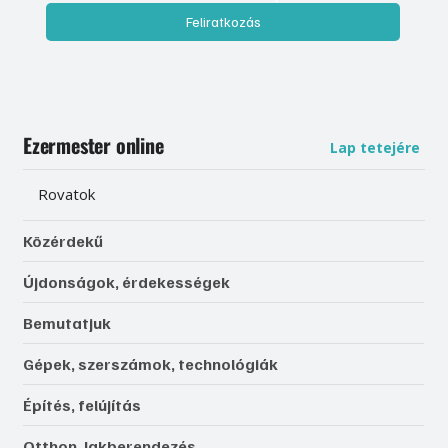
Feliratkozás
Ezermester online
Lap tetejére
Rovatok
Közérdekű
Újdonságok, érdekességek
Bemutatjuk
Gépek, szerszámok, technológiák
Építés, felújítás
Otthon, lakberendezés