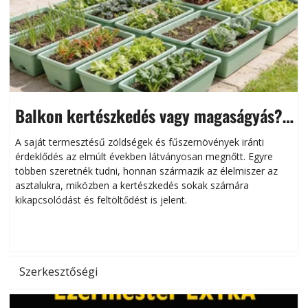
Balkon kertészkedés vagy magaságyás?
Helytakarékos kertészkedés
A saját termesztésű zöldségek és fűszernövények iránti
érdeklődés az elmúlt években látványosan megnőtt. Egyre
többen szeretnék tudni, honnan származik az élelmiszer az
l
asztalukra, miközben a kertészkedés sokak számára
kikapcsolódást és feltöltődést is jelent.
é
d
Szerkesztőségi