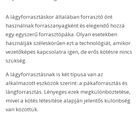
A lágyforrasztáskor általában forrasztó ónt 
használnak forraszanyagként és elegendő hozzá 
egy egyszerű forrasztópáka. Olyan esetekben 
használják széleskörűen ezt a technológiát, amikor 
vezetőképes kapcsolatra igen, de erős kötésre nincs 
szükség.
A lágyforrasztásnak is két típusa van az 
alkalmazott eszközök szerint: a pákaforrasztás és 
lángforrasztás. Lényeges ezek megkülönböztetése, 
mivel a kötés létesítése alapján jelentős különbség 
van közöttük.