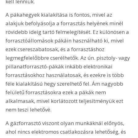
kell lenniük.
A pákahegyek kialakítása is fontos, mivel az 
alakjuk befolyásolja a forrasztás helyének minél 
rövidebb ideig tartó felmelegítését. Ez különösen a 
forrasztóállomások pákáin használható ki, mivel 
ezek csereszabatosak, és a forrasztáshoz 
legmegfelelőbbre cserélhetők. Az ún. pisztoly- vagy 
pillanatforrasztó-pákák inkább elektronikai 
forrasztásokhoz használatosak, és ezekre is több 
féle kialakítású hegy szerelhető fel. Ám nagyobb 
felületű forrasztásokra ezek a pákák nem 
alkalmasak, mivel korlátozott teljesítményük ezt 
nem teszi lehetővé.
A gázforrasztó viszont olyan munkáknál előnyös, 
ahol nincs elektromos csatlakozásra lehetőség, és 