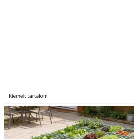
A varrógép és a varrás
Kiemelt tartalom