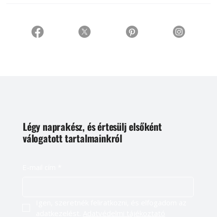
Légy naprakész, és értesülj elsőként
válogatott tartalmainkról
E-mail cím
*
Igen, szeretnék feliratkozni, és elfogadom az 
adatkezelést. 
Adatvédelmi tájékoztató