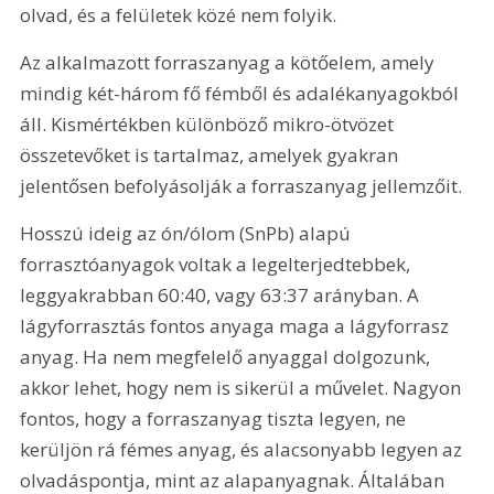
olvad, és a felületek közé nem folyik.
Az alkalmazott forraszanyag a kötőelem, amely 
mindig két-három fő fémből és adalékanyagokból 
áll. Kismértékben különböző mikro-ötvözet 
összetevőket is tartalmaz, amelyek gyakran 
jelentősen befolyásolják a forraszanyag jellemzőit.
Hosszú ideig az ón/ólom (SnPb) alapú 
forrasztóanyagok voltak a legelterjedtebbek, 
leggyakrabban 60:40, vagy 63:37 arányban. A 
lágyforrasztás fontos anyaga maga a lágyforrasz 
anyag. Ha nem megfelelő anyaggal dolgozunk, 
akkor lehet, hogy nem is sikerül a művelet. Nagyon 
fontos, hogy a forraszanyag tiszta legyen, ne 
kerüljön rá fémes anyag, és alacsonyabb legyen az 
olvadáspontja, mint az alapanyagnak. Általában 