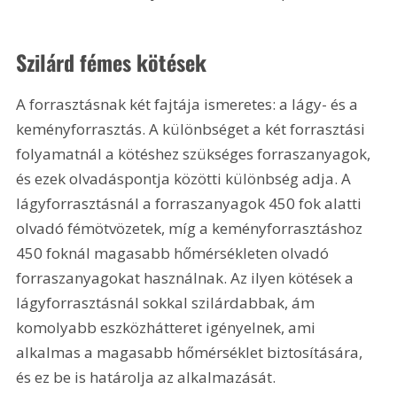
Szilárd fémes kötések
A forrasztásnak két fajtája ismeretes: a lágy- és a 
keményforrasztás. A különbséget a két forrasztási 
folyamatnál a kötéshez szükséges forraszanyagok, 
és ezek olvadáspontja közötti különbség adja. A 
lágyforrasztásnál a forraszanyagok 450 fok alatti 
olvadó fémötvözetek, míg a keményforrasztáshoz 
450 foknál magasabb hőmérsékleten olvadó 
forraszanyagokat használnak. Az ilyen kötések a 
lágyforrasztásnál sokkal szilárdabbak, ám 
komolyabb eszközhátteret igényelnek, ami 
alkalmas a magasabb hőmérséklet biztosítására, 
és ez be is határolja az alkalmazását.