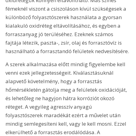
oxidrétegük könnyen eltávolítható. Más színes 
fémeknél viszont a csiszoláson kívül szükségesek a 
különböző folyasztószerek használata a gyorsan 
kialakuló oxidréteg eltávolításához, és egyben a 
forraszanyag jó terüléséhez. Ezeknek számos 
fajtája létezik, paszta-, zsír, olaj és forrasztóvíz is 
használható a forrasztandó felületek nedvesítésére.
A szerek alkalmazása előtt mindig figyelembe kell 
venni ezek jellegzetességeit. Kiválasztásuknál 
alapvető követelmény, hogy a forrasztás 
hőmérsékletén gátolja meg a felületek oxidációját, 
és lehetőleg ne hagyjon hátra korróziót okozó 
réteget. A vegyileg agresszív anyagú 
folyasztószerek maradékát ezért a művelet után 
mindig semlegesíteni kell, vagy le kell mosni. Ezzel 
elkerülhető a forrasztás erodálódása. A 