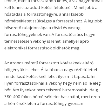
lennie, mint a forrasztandó kötés, azaz nagyobbnak 
kell lennie az adott kötési felületnél. Minél jobb a 
hőátadás a forrasztóhegyre, annál kisebb 
hőmérsékletet szükséges a forrasztáshoz. A legjobb 
hővezető tulajdonsága a rövid és vastag 
forrasztóhegyeknek van. A forrasztócsúcs hegye 
természetesen vékony is lehet, amellyel apró 
elektronikai forrasztások oldhatók meg.
Az azonos méretű forrasztott kötéseknek eltérő 
hőigényük is lehet. Általában a nagy rézfelülettel 
rendelkező kötéseknél lehet ilyesmit tapasztalni. 
Ilyen forrasztásoknál a vékony hegy nem ad le elég 
hőt. Ám ilyenkor nem célszerű huzamosabb ideig 
380-400 fokos hőmérsékletet használni, mert ezen 
a hőmérsékleten a forrasztóhegy gyorsan 