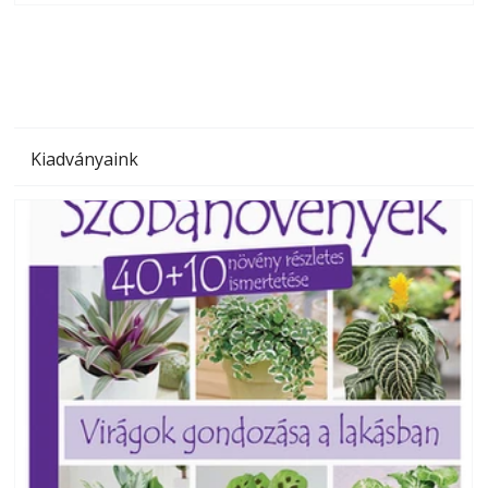
megoldás, mert: – t
Kiadványaink