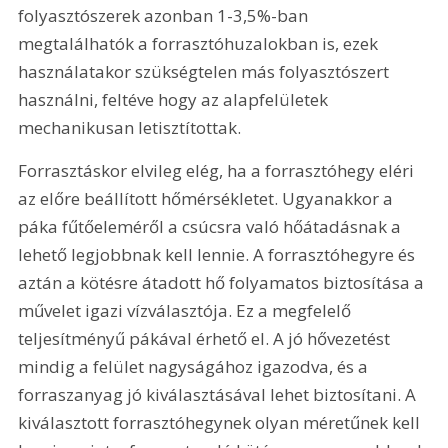
folyasztószerek azonban 1-3,5%-ban 
megtalálhatók a forrasztóhuzalokban is, ezek 
használatakor szükségtelen más folyasztószert 
használni, feltéve hogy az alapfelületek 
mechanikusan letisztítottak.
Forrasztáskor elvileg elég, ha a forrasztóhegy eléri 
az előre beállított hőmérsékletet. Ugyanakkor a 
páka fűtőeleméről a csúcsra való hőátadásnak a 
lehető legjobbnak kell lennie. A forrasztóhegyre és 
aztán a kötésre átadott hő folyamatos biztosítása a 
művelet igazi vízválasztója. Ez a megfelelő 
teljesítményű pákával érhető el. A jó hővezetést 
mindig a felület nagyságához igazodva, és a 
forraszanyag jó kiválasztásával lehet biztosítani. A 
kiválasztott forrasztóhegynek olyan méretűnek kell 