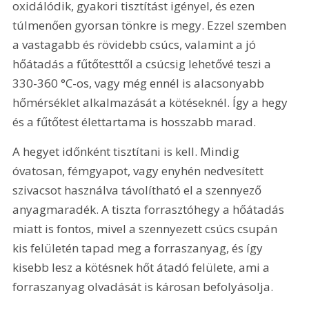
oxidálódik, gyakori tisztítást igényel, és ezen 
túlmenően gyorsan tönkre is megy. Ezzel szemben 
a vastagabb és rövidebb csúcs, valamint a jó 
hőátadás a fűtőtesttől a csúcsig lehetővé teszi a 
330-360 °C-os, vagy még ennél is alacsonyabb 
hőmérséklet alkalmazását a kötéseknél. Így a hegy 
és a fűtőtest élettartama is hosszabb marad.
A hegyet időnként tisztítani is kell. Mindig 
óvatosan, fémgyapot, vagy enyhén nedvesített 
szivacsot használva távolítható el a szennyező 
anyagmaradék. A tiszta forrasztóhegy a hőátadás 
miatt is fontos, mivel a szennyezett csúcs csupán 
kis felületén tapad meg a forraszanyag, és így 
kisebb lesz a kötésnek hőt átadó felülete, ami a 
forraszanyag olvadását is károsan befolyásolja.