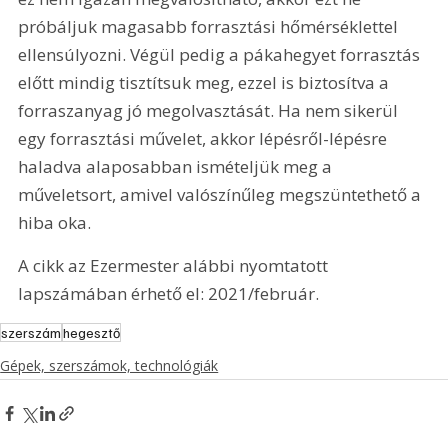
próbáljuk magasabb forrasztási hőmérséklettel 
ellensúlyozni. Végül pedig a pákahegyet forrasztás 
előtt mindig tisztítsuk meg, ezzel is biztosítva a 
forraszanyag jó megolvasztását. Ha nem sikerül 
egy forrasztási művelet, akkor lépésről-lépésre 
haladva alaposabban ismételjük meg a 
műveletsort, amivel valószínűleg megszüntethető a 
hiba oka.
A cikk az Ezermester alábbi nyomtatott 
lapszámában érhető el: 2021/február.
szerszám
hegesztő
Gépek, szerszámok, technológiák