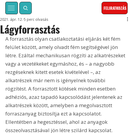
FELIRATKOZÁS
2021. ápr. 12.
5 perc olvasás
Lágyforrasztás
A forrasztás olyan csatlakoztatási eljárás két fém 
felület között, amely olvadt fém segítségével jön 
létre. Ezáltal mechanikusan rögzíti az alkatrészeket 
vagy a vezetékeket egymáshoz, és – a nagyobb 
rezgéseknek kitett esetek kivételével –, az 
alkatrészek már nem is igényelnek további 
rögzítést. A forrasztott kötések minden esetben 
adhéziós, azaz tapadó kapcsolódást jelentenek az 
alkatrészek között, amelyben a megolvasztott 
forraszanyag biztosítja ezt a kapcsolatot. 
Ellentétben a hegesztéssel, ahol az anyagok 
összeolvasztásával jön létre szilárd kapcsolat.