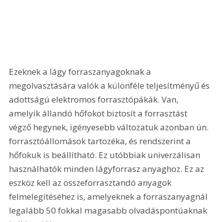
Ezeknek a lágy forraszanyagoknak a 
megolvasztására valók a különféle teljesítményű és 
adottságú elektromos forrasztópákák. Van, 
amelyik állandó hőfokot biztosít a forrasztást 
végző hegynek, igényesebb változatuk azonban ún. 
forrasztóállomások tartozéka, és rendszerint a 
hőfokuk is beállítható. Ez utóbbiak univerzálisan 
használhatók minden lágyforrasz anyaghoz. Ez az 
eszköz kell az összeforrasztandó anyagok 
felmelegítéséhez is, amelyeknek a forraszanyagnál 
legalább 50 fokkal magasabb olvadáspontúaknak 