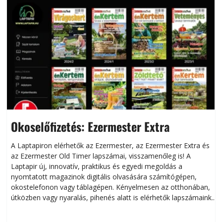
Okoselőfizetés: Ezermester Extra
A Laptapiron elérhetők az Ezermester, az Ezermester Extra és
az Ezermester Old Timer lapszámai, visszamenőleg is! A
Laptapir új, innovatív, praktikus és egyedi megoldás a
L
nyomtatott magazinok digitális olvasására számítógépen,
okostelefonon vagy táblagépen. Kényelmesen az otthonában,
útközben vagy nyaralás, pihenés alatt is elérhetők lapszámaink.
ú
Bárhol, bármikor, akár külföldön élve vagy dolgozva is
B
olvashatók az Ezermester lapszámai. A Laptapir kényelmes