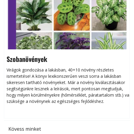
Szobanövények
Virágok gondozása a lakásban, 40+10 növény részletes
ismertetése! A könyv lexikonszerűen veszi sorra a lakásban
s
sikeresen tart­ha­tó növényeket. Már a növény kiválasztásakor
h
segítségünkre lesznek a leírások, mert pontosan megtudjuk,
k
hogy milyen körülményekre (hőmérséklet, páratartalom stb.) van
szüksége a növénynek az egészséges fejlődéshez.
t
Kövess minket