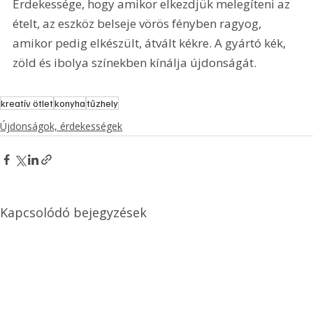
Érdekessége, hogy amikor elkezdjük melegíteni az 
ételt, az eszköz belseje vörös fényben ragyog, 
amikor pedig elkészült, átvált kékre. A gyártó kék, 
zöld és ibolya színekben kínálja újdonságát.
kreatív ötlet
konyha
tűzhely
Újdonságok, érdekességek
Kapcsolódó bejegyzések