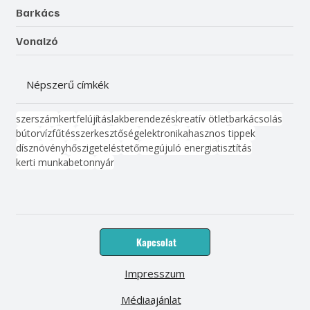
Barkács
Vonalzó
Népszerű címkék
szerszám
kert
felújítás
lakberendezés
kreatív ötlet
barkácsolás
bútor
víz
fűtés
szerkesztőség
elektronika
hasznos tippek
dísznövény
hőszigetelés
tető
megújuló energia
tisztítás
kerti munka
beton
nyár
Kapcsolat
Impresszum
Médiaajánlat