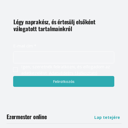
Légy naprakész, és értesülj elsőként
válogatott tartalmainkról
E-mail cím
*
Igen, szeretnék feliratkozni, és elfogadom az 
adatkezelést. 
Adatvédelmi tájékoztató
Feliratkozás
Ezermester online
Lap tetejére