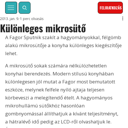
FELIRATKOZÁS
2013. jan. 9.
1 perc olvasás
Különleges mikrosütő
A Fagor Sputnik szakít a hagyományokkal, félgömb 
alakú mikrosütője a konyha különleges kiegészítője 
lehet.
A mikrosütő sokak számára nélkülözhetetlen 
konyhai berendezés. Modern stílusú konyhában 
különlegesen jól mutat a Fagor most bemutatott 
eszköze, melynek felfele nyíló ajtaja teljesen 
körbeveszi a melegítendő ételt. A hagyományos 
mikrohullámú sütőkhöz hasonlóan 
gombnyomással állíthatjuk a kívánt teljesítményt, 
a hátralévő idő pedig az LCD-ről olvashatjuk le. 