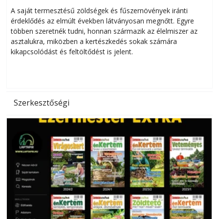
Helytakarékos kertészkedés
A saját termesztésű zöldségek és fűszernövények iránti
érdeklődés az elmúlt években látványosan megnőtt. Egyre
többen szeretnék tudni, honnan származik az élelmiszer az
l
asztalukra, miközben a kertészkedés sokak számára
kikapcsolódást és feltöltődést is jelent.
é
d
Szerkesztőségi