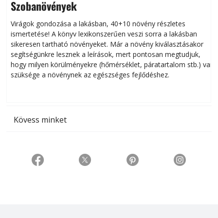
Szobanövények
Virágok gondozása a lakásban, 40+10 növény részletes
ismertetése! A könyv lexikonszerűen veszi sorra a lakásban
s
sikeresen tart­ha­tó növényeket. Már a növény kiválasztásakor
h
segítségünkre lesznek a leírások, mert pontosan megtudjuk,
k
hogy milyen körülményekre (hőmérséklet, páratartalom stb.) van
szüksége a növénynek az egészséges fejlődéshez.
t
Kövess minket