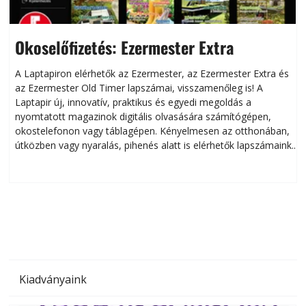
Okoselőfizetés: Ezermester Extra
A Laptapiron elérhetők az Ezermester, az Ezermester Extra és
az Ezermester Old Timer lapszámai, visszamenőleg is! A
Laptapir új, innovatív, praktikus és egyedi megoldás a
L
nyomtatott magazinok digitális olvasására számítógépen,
okostelefonon vagy táblagépen. Kényelmesen az otthonában,
útközben vagy nyaralás, pihenés alatt is elérhetők lapszámaink.
ú
Bárhol, bármikor, akár külföldön élve vagy dolgozva is
B
olvashatók az Ezermester lapszámai. A Laptapir kényelmes
megoldás, mert: – t
Kiadványaink