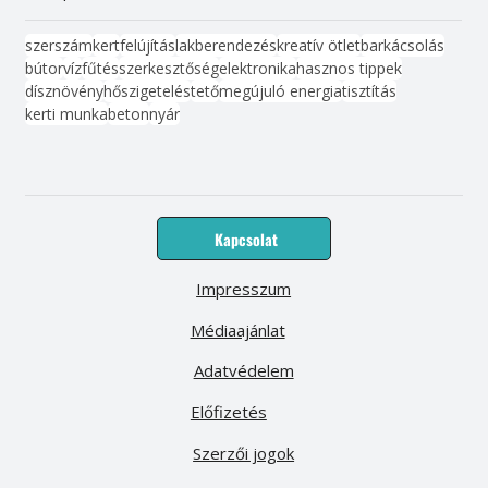
szerszám
kert
felújítás
lakberendezés
kreatív ötlet
barkácsolás
bútor
víz
fűtés
szerkesztőség
elektronika
hasznos tippek
dísznövény
hőszigetelés
tető
megújuló energia
tisztítás
kerti munka
beton
nyár
Kapcsolat
Impresszum
Médiaajánlat
Adatvédelem
Előfizetés
Szerzői jogok