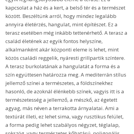
kapcsolat a ház és a kert, a belső tér és a természet 
között. Beszéltünk arról, hogy mindez legalább 
annyira életérzés, hangulat, mint építészet. Ez a 
terasz esetében még inkább tettenérhető. A terasz a 
család életének az egyik fontos helyszíne, 
alkalmanként akár központi eleme is lehet, mint 
közös családi reggelik, nyáresti grillpartik színtere. 
A terasz burkolatának a hangulatát a forma és a 
szín együttesen határozza meg. A mediterrán stílus 
jellemző színei a természetes, a földszínekhez 
hasonló, de azoknál élénkebb színek, vagyis itt is a 
természetesség a jellemző, a mészkő, az égetett 
agyag, más néven a terrakotta árnyalatai. Ami a 
textúrát illeti, ez lehet sima, vagy rusztikus felület, 
a forma pedig lehet szabályos négyzet, téglalap, 
sokszög, vagy természetes kőhatású, poligonális, 