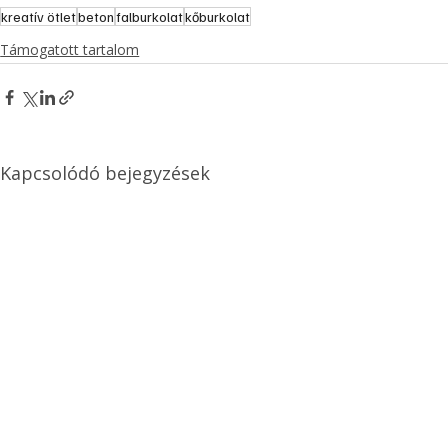
kreatív ötlet
beton
falburkolat
kőburkolat
Támogatott tartalom
Kapcsolódó bejegyzések