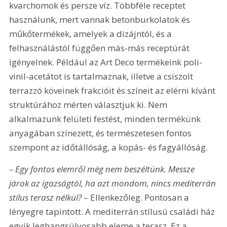
kvarchomok és persze víz. Többféle receptet 
használunk, mert vannak betonburkolatok és 
műkőtermékek, amelyek a dizájntól, és a 
felhasználástól függően más-más receptúrát 
igényelnek. Például az Art Deco termékeink poli-
vinil-acetátot is tartalmaznak, illetve a csiszolt 
terrazzó köveinek frakcióit és színeit az elérni kívánt 
struktúrához mérten választjuk ki. Nem 
alkalmazunk felületi festést, minden termékünk 
anyagában színezett, és természetesen fontos 
szempont az időtállóság, a kopás- és fagyállóság. 
– Egy fontos elemről még nem beszéltünk. Messze 
járok az igazságtól, ha azt mondom, nincs mediterrán 
stílus terasz nélkül?
 – Ellenkezőleg. Pontosan a 
lényegre tapintott. A mediterrán stílusú családi ház 
egyik leghangsúlyosabb eleme a terasz. Ez a 