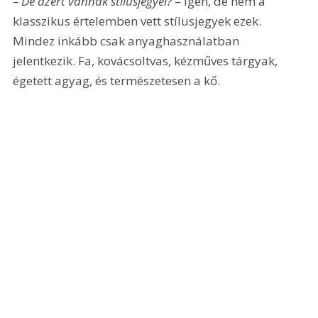
– De azért vannak stílusjegyei? 
– Igen, de nem a 
klasszikus értelemben vett stílusjegyek ezek. 
Mindez inkább csak anyaghasználatban 
jelentkezik. Fa, kovácsoltvas, kézműves tárgyak, 
égetett agyag, és természetesen a kő.