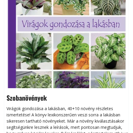
Szobanövények
Virágok gondozása a lakásban, 40+10 növény részletes
ismertetése! A könyv lexikonszerűen veszi sorra a lakásban
s
sikeresen tart­ha­tó növényeket. Már a növény kiválasztásakor
h
segítségünkre lesznek a leírások, mert pontosan megtudjuk,
k