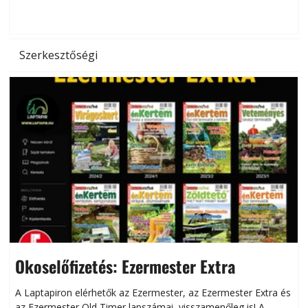
d
Szerkesztőségi
Okoselőfizetés: Ezermester Extra
A Laptapiron elérhetők az Ezermester, az Ezermester Extra és
az Ezermester Old Timer lapszámai, visszamenőleg is! A