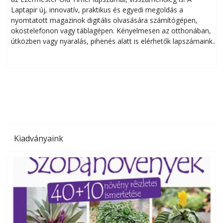
Laptapir új, innovatív, praktikus és egyedi megoldás a
L
nyomtatott magazinok digitális olvasására számítógépen,
okostelefonon vagy táblagépen. Kényelmesen az otthonában,
útközben vagy nyaralás, pihenés alatt is elérhetők lapszámaink.
ú
Bárhol, bármikor, akár külföldön élve vagy dolgozva is
B
olvashatók az Ezermester lapszámai. A Laptapir kényelmes
megoldás, mert: – t
Kiadványaink