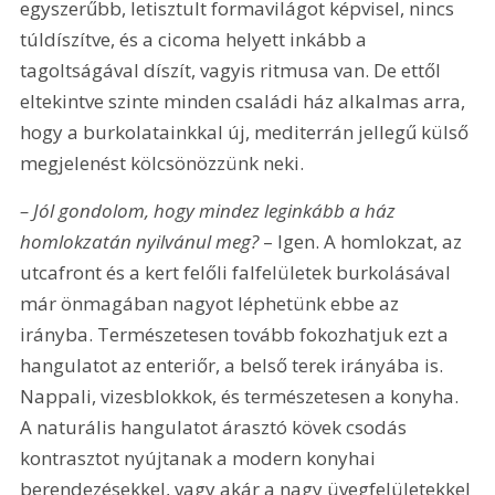
egyszerűbb, letisztult formavilágot képvisel, nincs 
túldíszítve, és a cicoma helyett inkább a 
tagoltságával díszít, vagyis ritmusa van. De ettől 
eltekintve szinte minden családi ház alkalmas arra, 
hogy a burkolatainkkal új, mediterrán jellegű külső 
megjelenést kölcsönözzünk neki. 
– Jól gondolom, hogy mindez leginkább a ház 
homlokzatán nyilvánul meg? 
– Igen. A homlokzat, az 
utcafront és a kert felőli falfelületek burkolásával 
már önmagában nagyot léphetünk ebbe az 
irányba. Természetesen tovább fokozhatjuk ezt a 
hangulatot az enteriőr, a belső terek irányába is. 
Nappali, vizesblokkok, és természetesen a konyha. 
A naturális hangulatot árasztó kövek csodás 
kontrasztot nyújtanak a modern konyhai 
berendezésekkel, vagy akár a nagy üvegfelületekkel 