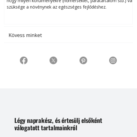
hogy milyen körülményekre (hőmérséklet, páratartalom stb.) van
szüksége a növénynek az egészséges fejlődéshez.
t
Kövess minket
Légy naprakész, és értesülj elsőként
válogatott tartalmainkról