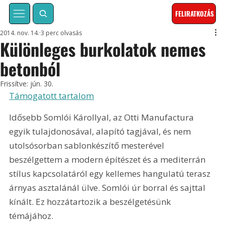
FELIRATKOZÁS
2014. nov. 14.
3 perc olvasás
Különleges burkolatok nemes
betonból
Frissítve:
jún. 30.
Támogatott tartalom
Idősebb Somlói Károllyal, az Otti Manufactura 
egyik tulajdonosával, alapító tagjával, és nem 
utolsósorban sablonkészítő mesterével 
beszélgettem a modern építészet és a mediterrán 
stílus kapcsolatáról egy kellemes hangulatú terasz 
árnyas asztalánál ülve. Somlói úr borral és sajttal 
kínált. Ez hozzátartozik a beszélgetésünk 
témájához.