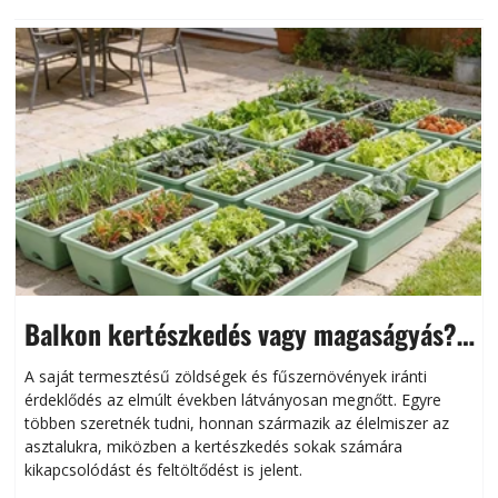
Balkon kertészkedés vagy magaságyás?
Helytakarékos kertészkedés
A saját termesztésű zöldségek és fűszernövények iránti
érdeklődés az elmúlt években látványosan megnőtt. Egyre
többen szeretnék tudni, honnan származik az élelmiszer az
l
asztalukra, miközben a kertészkedés sokak számára
kikapcsolódást és feltöltődést is jelent.
é