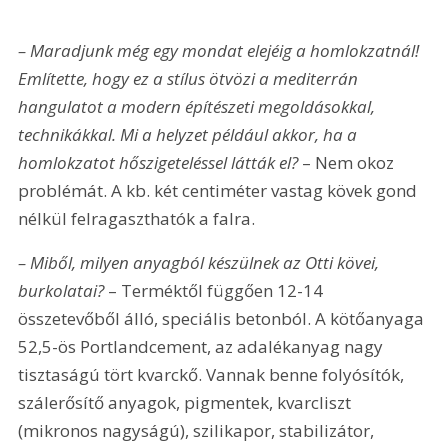
– Maradjunk még egy mondat elejéig a homlokzatnál! 
Említette, hogy ez a stílus ötvözi a mediterrán 
hangulatot a modern építészeti megoldásokkal, 
technikákkal. Mi a helyzet például akkor, ha a 
homlokzatot hőszigeteléssel látták el?
 – Nem okoz 
problémát. A kb. két centiméter vastag kövek gond 
nélkül felragaszthatók a falra. 
– Miből, milyen anyagból készülnek az Otti kövei, 
burkolatai?
 – Terméktől függően 12-14 
összetevőből álló, speciális betonból. A kötőanyaga 
52,5-ös Portlandcement, az adalékanyag nagy 
tisztaságú tört kvarckő. Vannak benne folyósítók, 
szálerősítő anyagok, pigmentek, kvarcliszt 
(mikronos nagyságú), szilikapor, stabilizátor, 