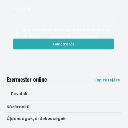
E-mail cím
*
Igen, szeretnék feliratkozni, és elfogadom az 
adatkezelést. 
Adatvédelmi tájékoztató
Feliratkozás
Ezermester online
Lap tetejére
Rovatok
Közérdekű
Újdonságok, érdekességek