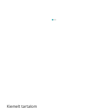
Tiszta homlokzat éveken át
Kiemelt tartalom