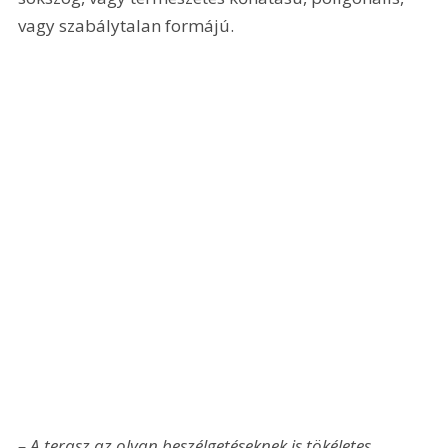
vagy szabálytalan formájú.
– A terasz az olyan beszélgetéseknek is tökéletes 