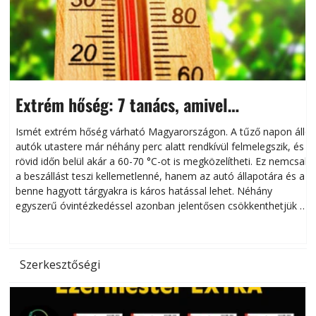
Extrém hőség: 7 tanács, amivel
megóvhatjuk autónkat a nyári károktól
Ismét extrém hőség várható Magyarországon. A tűző napon álló
autók utastere már néhány perc alatt rendkívül felmelegszik, és
rövid időn belül akár a 60-70 °C-ot is megközelítheti. Ez nemcsak
n
a beszállást teszi kellemetlenné, hanem az autó állapotára és a
benne hagyott tárgyakra is káros hatással lehet. Néhány
egyszerű óvintézkedéssel azonban jelentősen csökkenthetjük a
hőség káros hatásait.
l
Szerkesztőségi