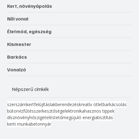
Kert, növényápolás
Női vonal
Életmód, egészség
Kismester
Barkács
Vonalzó
Népszerű címkék
szerszám
kert
felújítás
lakberendezés
kreatív ötlet
barkácsolás
bútor
víz
fűtés
szerkesztőség
elektronika
hasznos tippek
dísznövény
hőszigetelés
tető
megújuló energia
tisztítás
kerti munka
beton
nyár