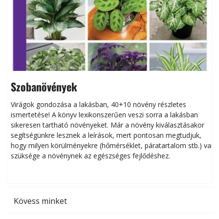
Szobanövények
Virágok gondozása a lakásban, 40+10 növény részletes
ismertetése! A könyv lexikonszerűen veszi sorra a lakásban
s
sikeresen tart­ha­tó növényeket. Már a növény kiválasztásakor
h
segítségünkre lesznek a leírások, mert pontosan megtudjuk,
k
hogy milyen körülményekre (hőmérséklet, páratartalom stb.) van
szüksége a növénynek az egészséges fejlődéshez.
t
Kövess minket