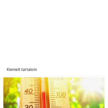
"Kétéltű antenna" nagy érdeklődést váltott ki.
Szerzőjéhez sokan fordultak levelükkel és
személyesen is. Önzetlenül segített
mindenkinek, így több helyhez köt
Kiemelt tartalom