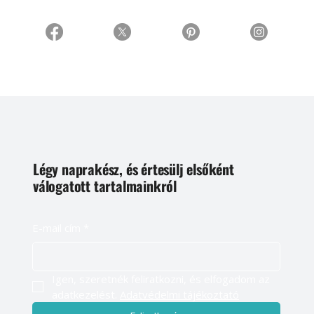
Légy naprakész, és értesülj elsőként
válogatott tartalmainkról
E-mail cím
*
Igen, szeretnék feliratkozni, és elfogadom az 
adatkezelést. 
Adatvédelmi tájékoztató