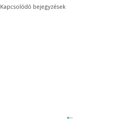
Kapcsolódó bejegyzések
Méretezett kétéltű antenna
Az Ezermester 1980/9. számában bemutatott