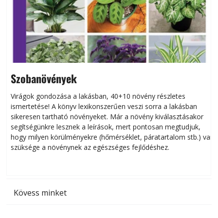
Szobanövények
Virágok gondozása a lakásban, 40+10 növény részletes
ismertetése! A könyv lexikonszerűen veszi sorra a lakásban
s
sikeresen tart­ha­tó növényeket. Már a növény kiválasztásakor
h
segítségünkre lesznek a leírások, mert pontosan megtudjuk,
k
hogy milyen körülményekre (hőmérséklet, páratartalom stb.) van
szüksége a növénynek az egészséges fejlődéshez.
t
Kövess minket