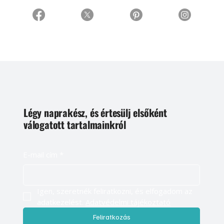
Légy naprakész, és értesülj elsőként
válogatott tartalmainkról
E-mail cím
*
Igen, szeretnék feliratkozni, és elfogadom az 
adatkezelést. 
Adatvédelmi tájékoztató
Feliratkozás