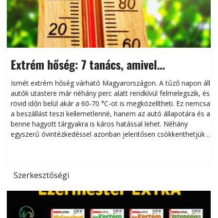
Extrém hőség: 7 tanács, amivel
megóvhatjuk autónkat a nyári károktól
Ismét extrém hőség várható Magyarországon. A tűző napon álló
autók utastere már néhány perc alatt rendkívül felmelegszik, és
rövid időn belül akár a 60-70 °C-ot is megközelítheti. Ez nemcsak
n
a beszállást teszi kellemetlenné, hanem az autó állapotára és a
benne hagyott tárgyakra is káros hatással lehet. Néhány
egyszerű óvintézkedéssel azonban jelentősen csökkenthetjük a
hőség káros hatásait.
l
Szerkesztőségi