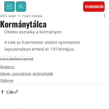
FELIRATKOZÁS
2010. szept. 11.
1 perc olvasás
Kormánytálca
Ötletes asztalka a kormányon. 
A cikk az Ezermester alábbi nyomtatott 
lapszámában érhető el: 1974/május.
szerszám
bútor
asztal
Általános
Gépek, szerszámok, technológiák
Oldtimer