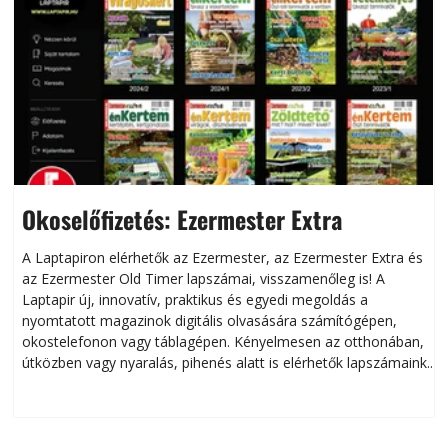
Okoselőfizetés: Ezermester Extra
A Laptapiron elérhetők az Ezermester, az Ezermester Extra és
az Ezermester Old Timer lapszámai, visszamenőleg is! A
Laptapir új, innovatív, praktikus és egyedi megoldás a
L
nyomtatott magazinok digitális olvasására számítógépen,
okostelefonon vagy táblagépen. Kényelmesen az otthonában,
útközben vagy nyaralás, pihenés alatt is elérhetők lapszámaink.
ú
Bárhol, bármikor, akár külföldön élve vagy dolgozva is
B
olvashatók az Ezermester lapszámai. A Laptapir kényelmes
megoldás, mert: – t