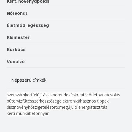
Kert, növényápolás
Női vonal
Életmód, egészség
Kismester
Barkács
Vonalzó
Népszerű címkék
szerszám
kert
felújítás
lakberendezés
kreatív ötlet
barkácsolás
bútor
víz
fűtés
szerkesztőség
elektronika
hasznos tippek
dísznövény
hőszigetelés
tető
megújuló energia
tisztítás
kerti munka
beton
nyár