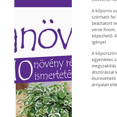
Ezermester lapszámai. A
Ezermester lapszámai
A kőporos va
Laptapir kényelmes megoldás,
Laptapir kényelmes 
szórható fel
mert: – t
mert: – t
beáztatott v
verve finom,
képezhető. A
igényel.
A kőporszóró
egyenletes v
megszakítás 
átszórással l
észrevehető l
árnyalati el