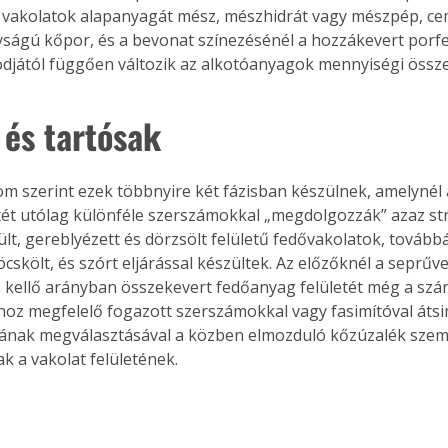
n vakolatok alapanyagát mész, mészhidrát vagy mészpép, ce
ágú kőpor, és a bevonat színezésénél a hozzákevert porfes
djától függően változik az alkotóanyagok mennyiségi össze
 és tartósak
om szerint ezek többnyire két fázisban készülnek, amelynél 
tét utólag különféle szerszámokkal „megdolgozzák” azaz str
sült, gereblyézett és dörzsölt felületű fedővakolatok, tovább
röcskölt, és szórt eljárással készültek. Az előzőknél a seprűve
s kellő arányban összekevert fedőanyag felületét még a szár
hoz megfelelő fogazott szerszámokkal vagy fasimítóval átsimít
yának megválasztásával a közben elmozduló kőzúzalék szemc
k a vakolat felületének.