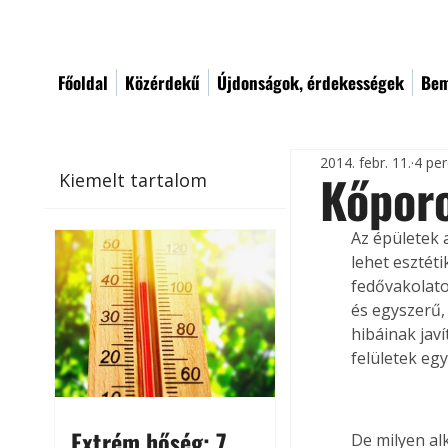
Főoldal
Közérdekű
Újdonságok, érdekességek
Bem
2014. febr. 11.
4 per
Kőpor
Kiemelt tartalom
Az épületek 
lehet esztéti
fedővakolato
és egyszerű,
hibáinak jav
felületek egy
Extrém hőség: 7
De milyen alk