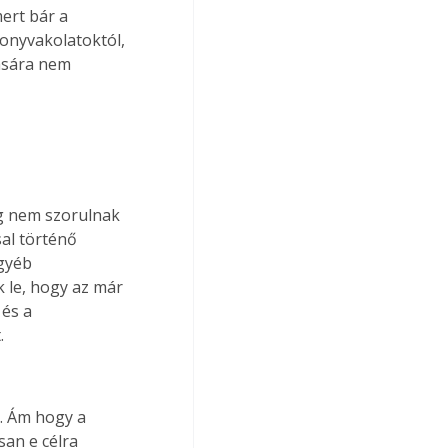
ert bár a 
onyvakolatoktól, 
ására nem 
ég nem szorulnak 
al történő 
egyéb 
 le, hogy az már 
és a 
.
. Ám hogy a 
san e célra 