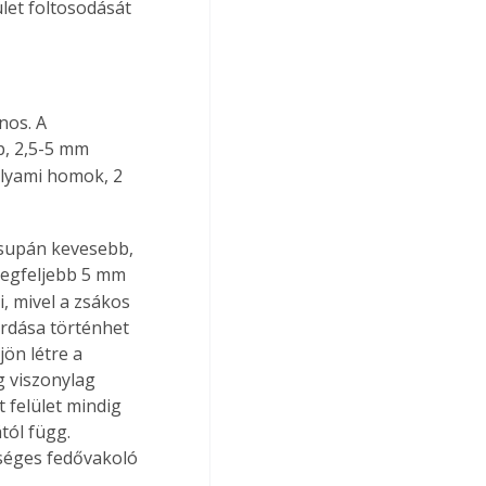
ület foltosodását 
nos. A 
, 2,5-
5 mm
olyami homok, 
2 
csupán kevesebb, 
egfeljebb 
5 mm
, mivel a zsákos 
rdása történhet 
jön létre a 
g viszonylag 
 felület mindig 
ól függ. 
séges fedővakoló 