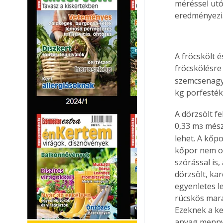
méréssel utól
eredményezi
A fröcskölt 
fröcskölésre
szemcsenagys
kg
 porfesték,
A dörzsölt f
0,33 m
 més
3
lehet. A kőpo
kőpor nem os
szórással is,
dörzsölt, kar
egyenletes l
rücskös mar
Ezeknek a ke
anyag mennyi