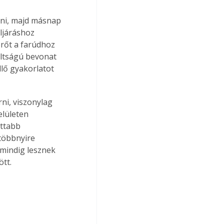
nni, majd másnap 
ljáráshoz 
rőt a farúdhoz 
áltságú bevonat 
lő gyakorlatot 
ni, viszonylag 
lületen 
ottabb 
 többnyire 
 mindig lesznek 
ött.