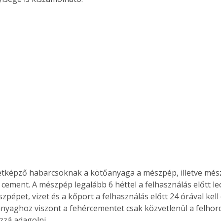
Együtt jobban megéri!
Bővebb információ itt!
k az
Együtt jobban megéri! A
mester
könyvek tetszőleges
er Old
párosítással kedvezményes
áron, 0 Ft postaköltséggel
ptapir új,
megrendelhetők!
és egyedi
tt
lvasására
elefonon
nyelmesen
letképző habarcsoknak a kötőanyaga a mészpép, illetve mész
ben vagy
cement. A mészpép legalább 6 héttel a felhasználás előtt leo
t is
zpépet, vizet és a kőport a felhasználás előtt 24 órával kell
. Bárhol,
anyaghoz viszont a fehércementet csak közvetlenül a felhord
ön élve
zzá adagolni.
ashatók az