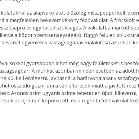
. A
kolatoknál az alapvakolatot előzőleg mészpéppel kell leke
megoldás,
 rá a megfelelően bekevert vékony fedővakolat. A fröcskölt e
esszőseprű és egy farúd szükséges. A vakolatba mártott sep
 illetve a kőpor szemcsenagyságától függő felületi struktur
 bevonat egyenletes vastagságának kialakítása azonban kel
val sokkal gyorsabban lehet még nagy felületeket is beszór
astagságban. A munkát azonban minden esetben az adott fe
nélkül kell elvégezni. Javításnál a határvonalakat visszafog
ehet összedolgozni, ám a színeltérések miatt a javított rész
esz. Azonos színt ugyanis szinte lehetetlen újból kikeverni,
térések az újonnan kőporozott, és a régebbi fedővakolat köz