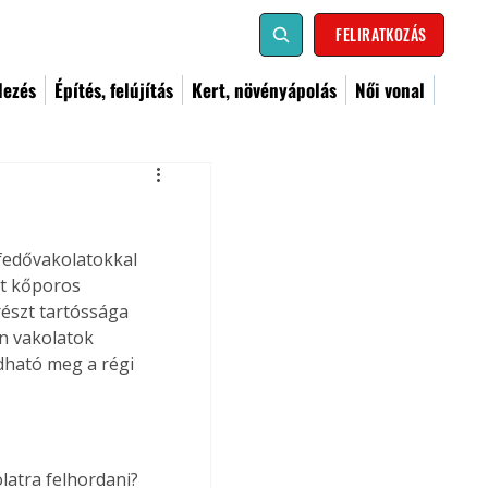
FELIRATKOZÁS
dezés
Építés, felújítás
Kert, növényápolás
Női vonal
 fedővakolatokkal 
lt kőporos 
észt tartóssága 
n vakolatok 
dható meg a régi 
latra felhordani? 