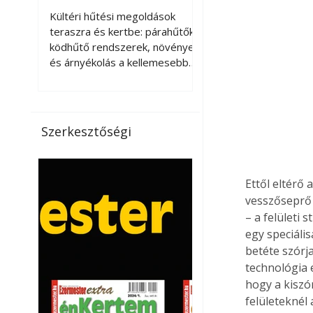
kellemesebbé a
Kültéri hűtési megoldások
teraszt és a kertet?
teraszra és kertbe: párahűtők,
ködhűtő rendszerek, növények
és árnyékolás a kellemesebb
nyári mikroklímáért. A kültéri
hűtés kérdése az utóbbi
években egyre nagyobb
jelentőséget kapott, ahogy a
Szerkesztőségi
nyári hőhullámok gyakoribbá és
intenzívebbé váltak. Míg
korábban elsősorban a beltéri
Ettől eltérő 
klímaberendezések jelentették
vesszőseprő 
a megoldást a meleg ellen, ma
már egyre többen keresnek
– a felületi 
olyan kültéri hűtési
egy speciális
lehetőségeket is, amelyek a
betéte szórj
teraszok, erkélyek, kertek vagy
technológia e
vendégl
hogy a kisz
felületeknél