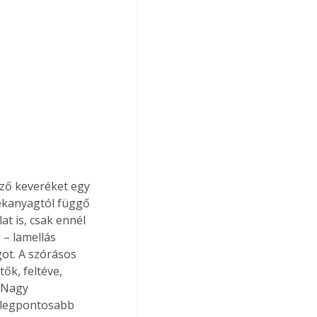
ező keveréket egy 
lékanyagtól függő 
at is, csak ennél 
 – lamellás 
ot. A szórásos 
ők, feltéve, 
 Nagy 
 legpontosabb 