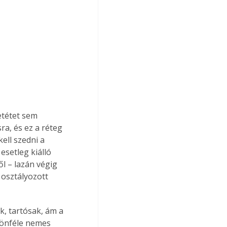
etétet sem 
ra, és ez a réteg 
ell szedni a 
esetleg kiálló 
l – lazán végig 
 osztályozott 
, tartósak, ám a 
lönféle nemes 