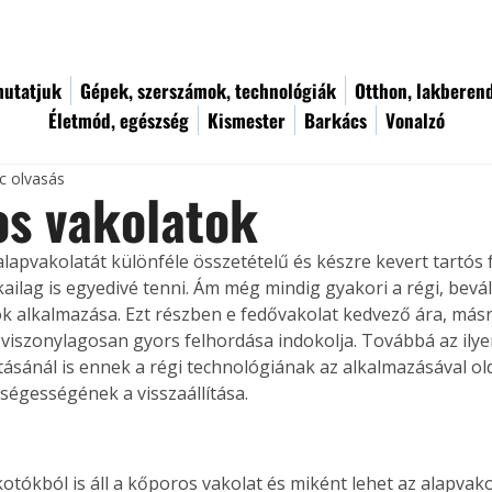
utatjuk
Gépek, szerszámok, technológiák
Otthon, lakberen
Életmód, egészség
Kismester
Barkács
Vonalzó
c olvasás
os vakolatok
alapvakolatát különféle összetételű és készre kevert tartós
kailag is egyedivé tenni. Ám még mindig gyakori a régi, bevá
k alkalmazása. Ezt részben e fedővakolat kedvező ára, másr
 viszonylagosan gyors felhordása indokolja. Továbbá az ilye
ításánál is ennek a régi technológiának az alkalmazásával ol
ségességének a visszaállítása. 
otókból is áll a kőporos vakolat és miként lehet az alapvako