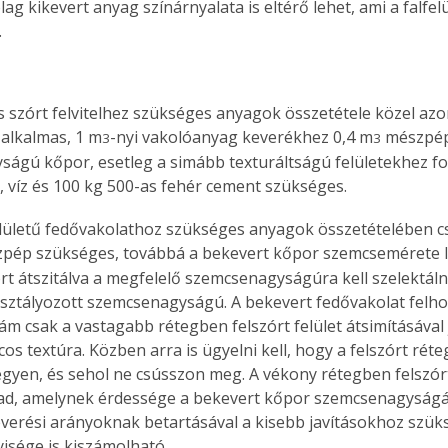
ag kikevert anyag színárnyalata is eltérő lehet, ami a falfel
.
és szórt felvitelhez szükséges anyagok összetétele közel azo
 alkalmas, 1 m
-nyi vakolóanyag keverékhez 
0,4 m
 mészpép
3
3
ágú kőpor, esetleg a simább texturáltságú felületekhez f
 víz és 
100 kg
 500-as fehér cement szükséges. 
elületű fedővakolathoz szükséges anyagok összetételében 
zpép szükséges, továbbá a bekevert kőpor szemcsemérete l
rt átszitálva a megfelelő szemcsenagyságúra kell szelektálni
ztályozott szemcsenagyságú. A bekevert fedővakolat felho
 ám csak a vastagabb rétegben felszórt felület átsimításával 
cos textúra. Közben arra is ügyelni kell, hogy a felszórt réte
egyen, és sehol ne csússzon meg. A vékony rétegben felszórt
ad, amelynek érdessége a bekevert kőpor szemcsenagyságát
verési arányoknak betartásával a kisebb javításokhoz szük
sége is kiszámolható.