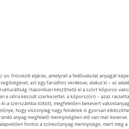
az ún. fröcskölt eljárás, amelynél a fedővakolat anyagát kép
segítségével, azt egy farúdhoz verdesve, alakul ki – az ada
strukturáltság. Hasonlóan készíthető el a szórt kőporos vakol
an e célra készült szerkezettel, a kőporszóró – azaz racsetta
a ki a szerszámba töltött, megfelelően bekevert vakolóanyag
lőnye, hogy viszonylag nagy felületek is gyorsan elkészíthet
órandó anyag megfelelő mennyiségben elő van már keverve.
 alapvetően fontos a színezőanyag mennyisége, mert még a