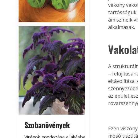
vékony vakol
tartósságuk 
ám színeik v
alkalmasak.
Vakola
A strukturál
– felújításá
eltávolítása.
szennyeződés
az épület es
rovarszennye
Szobanövények
Virágoskert: k
Ezen viszony
teraszon, laká
mosó tisztítá
Virágok gondozása a lakásban,