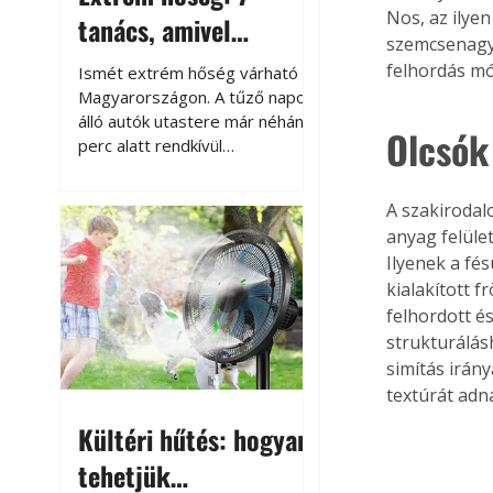
Nos, az ilye
tanács, amivel
szemcsenagys
megóvhatjuk
felhordás mó
Ismét extrém hőség várható
autónkat a nyári
Magyarországon. A tűző napon
álló autók utastere már néhány
károktól
Olcsók
perc alatt rendkívül
felmelegszik, és rövid időn belül
akár a 60-70 °C-ot is
A szakirodal
megközelítheti. Ez nemcsak a
anyag felüle
beszállást teszi kellemetlenné,
Ilyenek a fé
hanem az autó állapotára és a
kialakított f
benne hagyott tárgyakra is
káros hatással lehet. Néhány
felhordott é
egyszerű óvintézkedéssel
strukturálás
azonban jelentősen
simítás irán
csökkenthetjük a hőség káros
textúrát adna
hatásait.
Kültéri hűtés: hogyan
tehetjük