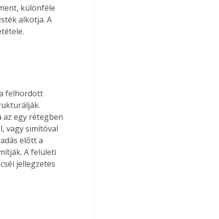
ment, különféle 
ték alkotja. A 
tétele.
a felhordott 
ukturálják. 
á az egy rétegben 
l, vagy simítóval 
adás előtt a 
ják. A felületi 
séi jellegzetes 