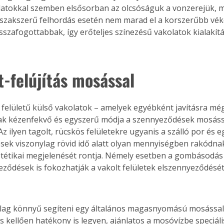
atokkal szemben elsősorban az olcsóságuk a vonzerejük, m
szakszerű felhordás esetén nem marad el a korszerűbb vék
isszafogottabbak, így erőteljes színezésű vakolatok kialakít
t-felújítás mosással
t felületű külső vakolatok – amelyek egyébként javításra m
nak kézenfekvő és egyszerű módja a szennyeződések mosáss
 Az ilyen tagolt, rücskös felületekre ugyanis a szálló por és 
ek viszonylag rövid idő alatt olyan mennyiségben rakódnak
ztétikai megjelenését rontja. Némely esetben a gombásodás 
ződések is fokozhatják a vakolt felületek elszennyeződését
ertben,
Gyógyító növények: a
lag könnyű segíteni egy általános magasnyomású mosással
sban
természet kincsei az
s kellően hatékony is legyen, ajánlatos a mosóvízbe speciáli