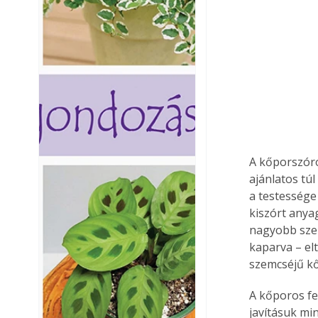
A kőporszóró
ajánlatos túl
a testessége 
kiszórt anyag
nagyobb szem
kaparva – elt
szemcséjű kő
A kőporos fe
javításuk mi