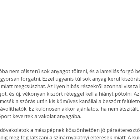
ba nem célszerű sok anyagot tölteni, és a lamellás forgó b
 gyorsan forgatni. Ezzel ugyanis túl sok anyag kerül kiszórás
miatt megcsúszhat. Az ilyen hibás részekről azonnal vissza k
ot, és új, vékonyan kiszórt réteggel kell a hiányt pótolni. Az 
csék a szórás után kis kőműves kanállal a beszórt felületrő
ávolíthatók. Ez különösen akkor ajánlatos, ha nem átszitált,
port kevertek a vakolat anyagába.
dővakolatok a mészpépnek köszönhetően jó páraáteresztők
ndig meg fog látszani a színárnyalatnyi eltérések miatt. A kü