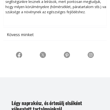
segítségünkre lesznek a leírások, mert pontosan megtudjuk,
k
hogy milyen körülményekre (hőmérséklet, páratartalom stb.) van
szüksége a növénynek az egészséges fejlődéshez.
t
Kövess minket
Légy naprakész, és értesülj elsőként
válogatott tartalmainkról