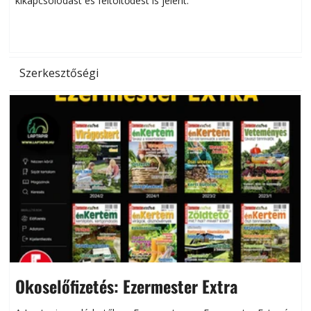
kikapcsolódást és feltöltődést is jelent.
é
d
Szerkesztőségi
Okoselőfizetés: Ezermester Extra