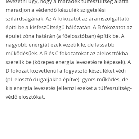
levezetni úgy, hogy a maradék túlfeszültség alatta 
maradjon a védendő készülék szigetelési 
szilárdságának. Az A fokozatot az áramszolgáltató 
építi be a kisfeszültségű hálózatán. A B fokozatot az 
épület zóna határán (a főelosztóban) építik be. A 
nagyobb energiát ezek vezetik le, de lassabb 
működésűek. A B és C fokozatokat az alelosztókba 
szerelik be (közepes energia levezetésre képesek). A 
D fokozat közvetlenül a fogyasztó készüléket védi 
(pl. elosztó dugaljakba építve): gyors működés, de 
kis energia levezetés jellemzi ezeket a túlfeszültség-
védő elosztókat.