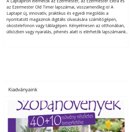
A Laptapiron elérhetők az Ezermester, az Ezermester Extra és
az Ezermester Old Timer lapszámai, visszamenőleg is! A
Laptapir új, innovatív, praktikus és egyedi megoldás a
L
nyomtatott magazinok digitális olvasására számítógépen,
okostelefonon vagy táblagépen. Kényelmesen az otthonában,
útközben vagy nyaralás, pihenés alatt is elérhetők lapszámaink.
ú
Bárhol, bármikor, akár külföldön élve vagy dolgozva is
B
olvashatók az Ezermester lapszámai. A Laptapir kényelmes
megoldás, mert: – t
Kiadványaink