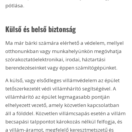
pótlása.
Külső és belső biztonság
Ma már bárki számára elérhető a védelem, mellyel 
otthonunkban vagy munkahelyünkön megóvhatja 
szórakoztatóelektronikai, irodai, háztartási 
berendezéseinket vagy éppen számítógépünket.
A külső, vagy elsődleges villámvédelem az épület 
tetőszerkezetét védi villámhárító segítségével. A 
villámhárító az épület legmagasabb pontján 
elhelyezett vezető, amely közvetlen kapcsolatban 
áll a földdel. Közvetlen villámcsapás esetén a villám 
becsapási talppontot károkozás nélkül felfogja, és 
a villám-áramot, megfelelő keresztmetszetű és 