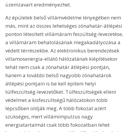
üzemzavart eredményezhet.
Az épületek belső villámvédelme lényegében nem 
más, mint az összes lehetséges zónahatár-átlépési 
ponton létesített villámáram feszültség-levezetése, 
a villámáram behatolásának megakadályozása a 
védett térrészekbe. Az elektronikus berendezések 
villamosenergia-ellátó hálózatának kiépítésekor 
tehát nem csak a zónahatár átlépési pontján, 
hanem a további belső nagyobb zónahatárok 
átlépési pontjain is be kell építeni helyi 
túlfeszültség-levezetőket. Túlfeszültségek elleni 
védelmet a kisfeszültségű hálózatokon több 
lépcsőben oldják meg. A több fokozat azért 
szükséges, mert villámimpulzus nagy 
energiatartalmát csak több fokozatban lehet 