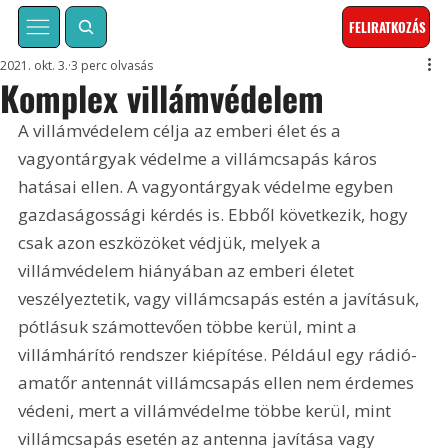
FELIRATKOZÁS
2021. okt. 3.
3 perc olvasás
Komplex villámvédelem
A villámvédelem célja az emberi élet és a 
vagyontárgyak védelme a villámcsapás káros 
hatásai ellen. A vagyontárgyak védelme egyben 
gazdaságossági kérdés is. Ebből következik, hogy 
csak azon eszközöket védjük, melyek a 
villámvédelem hiányában az emberi életet 
veszélyeztetik, vagy villámcsapás estén a javításuk, 
pótlásuk számottevően többe kerül, mint a 
villámhárító rendszer kiépítése. Például egy rádió­
amatőr antennát villámcsapás ellen nem érdemes 
védeni, mert a villámvédelme többe kerül, mint 
villámcsapás esetén az antenna javítása vagy 