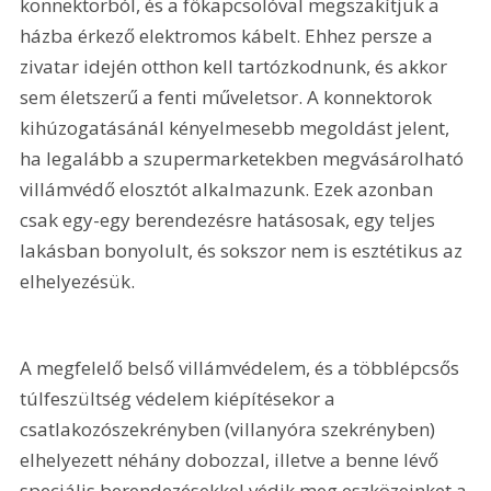
konnektorból, és a főkapcsolóval megszakítjuk a 
házba érkező elektromos kábelt. Ehhez persze a 
zivatar idején otthon kell tartózkodnunk, és akkor 
sem életszerű a fenti műveletsor. A konnektorok 
kihúzogatásánál kényelmesebb megoldást jelent, 
ha legalább a szupermarketekben megvásárolható 
villámvédő elosztót alkalmazunk. Ezek azonban 
csak egy-egy berendezésre hatásosak, egy teljes 
lakásban bonyolult, és sokszor nem is esztétikus az 
elhelyezésük.
A megfelelő belső villámvédelem, és a többlépcsős 
túlfeszültség védelem kiépítésekor a 
csatlakozószekrényben (villanyóra szekrényben) 
elhelyezett néhány dobozzal, illetve a benne lévő 
speciális berendezésekkel védik meg eszközeinket a 