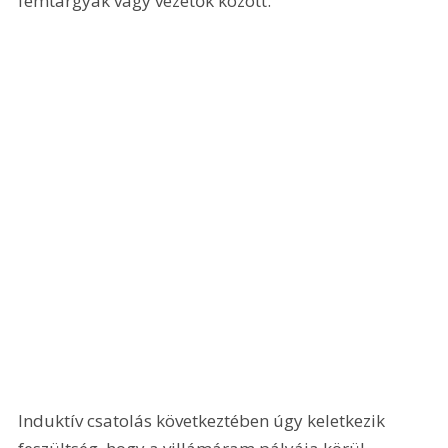
fémtárgyak vagy vezetők között. 
Induktív csatolás következtében úgy keletkezik 