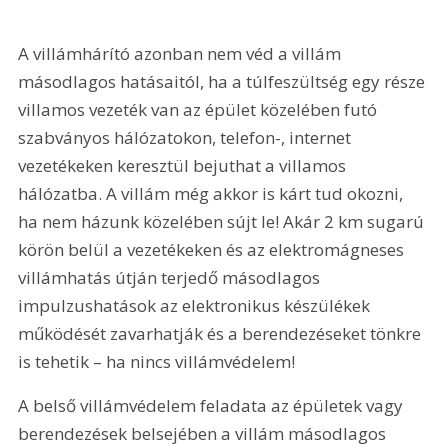
A villámhárító azonban nem véd a villám 
másodlagos hatásaitól, ha a túlfeszültség egy része 
villamos vezeték van az épület közelében futó 
szabványos háló­zatokon, telefon-, internet 
vezetékeken keresztül bejuthat a villamos 
hálózatba. A villám még akkor is kárt tud okozni, 
ha nem házunk közelében sújt le! Akár 2 km sugarú 
körön belül a vezetékeken és az elektromágneses 
villámhatás útján terjedő másodlagos 
impulzushatások az elektronikus készülékek 
működését zavarhatják és a berendezéseket tönkre 
is tehetik – ha nincs villámvédelem!
A belső villámvédelem feladata az épületek vagy 
berendezések belsejében a villám másodlagos 