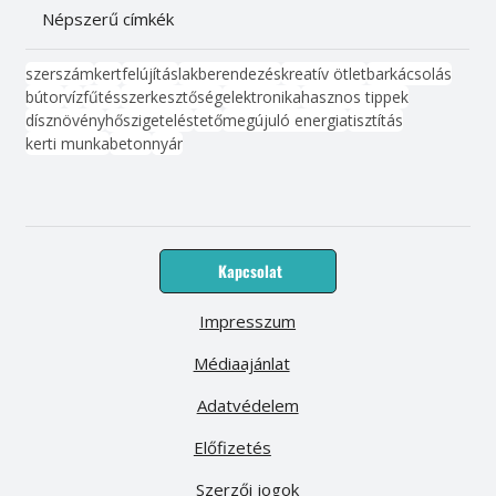
Népszerű címkék
szerszám
kert
felújítás
lakberendezés
kreatív ötlet
barkácsolás
bútor
víz
fűtés
szerkesztőség
elektronika
hasznos tippek
dísznövény
hőszigetelés
tető
megújuló energia
tisztítás
kerti munka
beton
nyár
Kapcsolat
Impresszum
Médiaajánlat
Adatvédelem
Előfizetés
Szerzői jogok