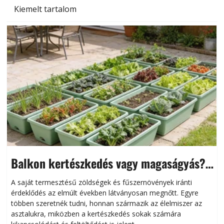
Kiemelt tartalom
Balkon kertészkedés vagy magaságyás?
Helytakarékos kertészkedés
A saját termesztésű zöldségek és fűszernövények iránti
érdeklődés az elmúlt években látványosan megnőtt. Egyre
többen szeretnék tudni, honnan származik az élelmiszer az
l
asztalukra, miközben a kertészkedés sokak számára