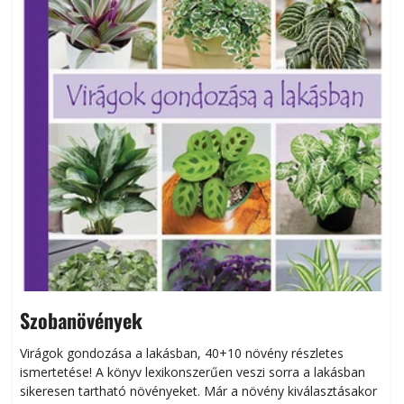
Szobanövények
Virágok gondozása a lakásban, 40+10 növény részletes
ismertetése! A könyv lexikonszerűen veszi sorra a lakásban
s
sikeresen tart­ha­tó növényeket. Már a növény kiválasztásakor
h