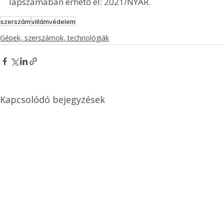
lapszámában érhető el: 2021/NYÁR.
szerszám
villámvédelem
Gépek, szerszámok, technológiák
Kapcsolódó bejegyzések