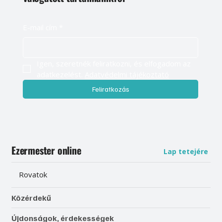
E-mail cím
*
Igen, szeretnék feliratkozni, és elfogadom az 
adatkezelést. 
Adatvédelmi tájékoztató
Feliratkozás
Ezermester online
Lap tetejére
Rovatok
Közérdekű
Újdonságok, érdekességek