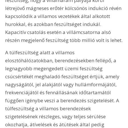
feszültség, hogy a villámáram pályája körül 
létrejövő mágneses erőtér kölcsönös indukció révén 
kapcsolódik a villamos vezetékek által alkotott 
hurokkal, és azokban feszültséget indukál. 
Kapacitív csatolás esetén a villámcsatorna alsó 
részén megjelenő feszültség több millió volt is lehet.
A túlfeszültség alatt a villamos 
elosztóhálózatokban, berendezésekben fellépő, a 
legnagyobb megengedett üzemi feszültség 
csúcsértékét meghaladó feszültséget értjük, amely 
nagyságától, jel alakjától vagy hullámformájától, 
frekvenciájától és fennállásának időtartamától 
függően igénybe veszi a berendezés szigetelését. A 
túlfeszültség a villamos berendezések 
szigetelésének részleges, vagy teljes sérülése 
okozhatja, átívelések és átütések által pedig 