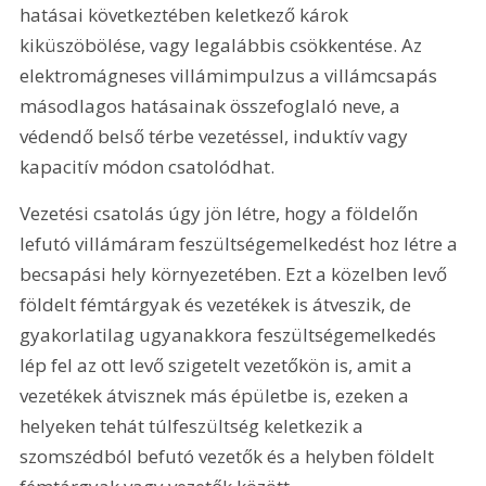
hatásai következtében keletkező károk 
kiküszöbölése, vagy legalábbis csökkentése. Az 
elektromágneses villámimpulzus a villámcsapás 
másodlagos hatásainak összefoglaló neve, a 
védendő belső térbe vezetéssel, induktív vagy 
kapacitív módon csatolódhat.
Vezetési csatolás úgy jön létre, hogy a földelőn 
lefutó villámáram feszültségemelkedést hoz létre a 
becsapási hely környezetében. Ezt a közelben levő 
földelt fémtárgyak és vezetékek is átveszik, de 
gyakorlatilag ugyanakkora feszültségemelkedés 
lép fel az ott levő szigetelt vezetőkön is, amit a 
vezetékek átvisznek más épületbe is, ezeken a 
helyeken tehát túlfeszültség keletkezik a 
szomszédból befutó vezetők és a helyben földelt 