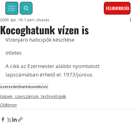
FELIRATKOZÁS
2009. ápr. 18.
1 perc olvasás
Kocoghatunk vízen is
Vízenjáró habcipők készítése
ötletes
A cikk az Ezermester alábbi nyomtatott 
lapszámában érhető el: 1973/június.
szerszám
barkácsolás
víz
Gépek, szerszámok, technológiák
Oldtimer