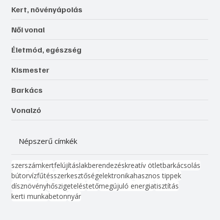
Kert, növényápolás
Női vonal
Életmód, egészség
Kismester
Barkács
Vonalzó
Népszerű címkék
szerszám
kert
felújítás
lakberendezés
kreatív ötlet
barkácsolás
bútor
víz
fűtés
szerkesztőség
elektronika
hasznos tippek
dísznövény
hőszigetelés
tető
megújuló energia
tisztítás
kerti munka
beton
nyár