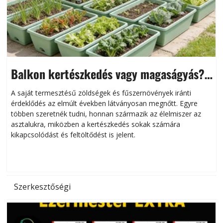
Balkon kertészkedés vagy magaságyás?
Helytakarékos kertészkedés
A saját termesztésű zöldségek és fűszernövények iránti
érdeklődés az elmúlt években látványosan megnőtt. Egyre
többen szeretnék tudni, honnan származik az élelmiszer az
l
asztalukra, miközben a kertészkedés sokak számára
kikapcsolódást és feltöltődést is jelent.
é
d
Szerkesztőségi