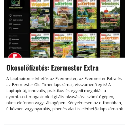
Okoselőfizetés: Ezermester Extra
A Laptapiron elérhetők az Ezermester, az Ezermester Extra és
az Ezermester Old Timer lapszámai, visszamenőleg is! A
Laptapir új, innovatív, praktikus és egyedi megoldás a
L
nyomtatott magazinok digitális olvasására számítógépen,
okostelefonon vagy táblagépen. Kényelmesen az otthonában,
útközben vagy nyaralás, pihenés alatt is elérhetők lapszámaink.
ú
Bárhol, bármikor, akár külföldön élve vagy dolgozva is
B
olvashatók az Ezermester lapszámai. A Laptapir kényelmes
megoldás, mert: – t