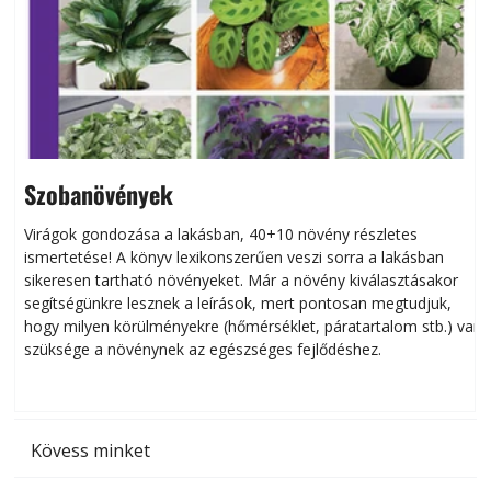
Szobanövények
Virágok gondozása a lakásban, 40+10 növény részletes
ismertetése! A könyv lexikonszerűen veszi sorra a lakásban
s
sikeresen tart­ha­tó növényeket. Már a növény kiválasztásakor
h
segítségünkre lesznek a leírások, mert pontosan megtudjuk,
k
hogy milyen körülményekre (hőmérséklet, páratartalom stb.) van
szüksége a növénynek az egészséges fejlődéshez.
t
Kövess minket