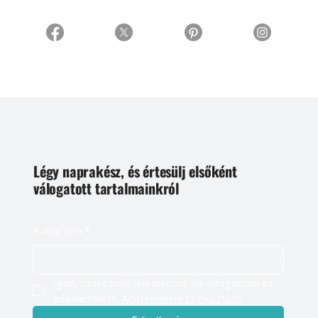
Légy naprakész, és értesülj elsőként
válogatott tartalmainkról
E-mail cím
*
Igen, szeretnék feliratkozni, és elfogadom az 
adatkezelést. 
Adatvédelmi tájékoztató