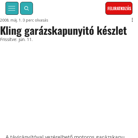
FELIRATKOZÁS
2008. máj. 1.
3 perc olvasás
Kling garázskapunyitó készlet
Frissítve:
jún. 11.
A távirányítóval vezérelhető motoros garázskapu 