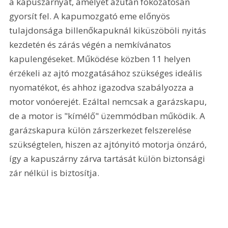
a kapuszárnyat, amelyet azután fokozatosan 
gyorsít fel. A kapumozgató eme előnyös 
tulajdonsága billenőkapuknál kiküszöböli nyitás 
kezdetén és zárás végén a nemkívánatos 
kapulengéseket. Működése közben 11 helyen 
érzékeli az ajtó mozgatásához szükséges ideális 
nyomatékot, és ahhoz igazodva szabályozza a 
motor vonóerejét. Ezáltal nemcsak a garázskapu, 
de a motor is "kímélő" üzemmódban működik. A 
garázskapura külön zárszerkezet felszerelése 
szükségtelen, hiszen az ajtónyitó motorja önzáró, 
így a kapuszárny zárva tartását külön biztonsági 
zár nélkül is biztosítja.