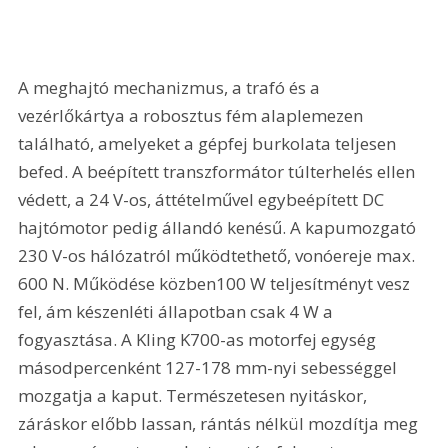
A meghajtó mechanizmus, a trafó és a 
vezérlőkártya a robosztus fém alaplemezen 
található, amelyeket a gépfej burkolata teljesen 
befed. A beépített transzformátor túlterhelés ellen 
védett, a 24 V-os, áttételművel egybeépített DC 
hajtómotor pedig állandó kenésű. A kapumozgató 
230 V-os hálózatról működtethető, vonóereje max. 
600 N. Működése közben100 W teljesítményt vesz 
fel, ám készenléti állapotban csak 4 W a 
fogyasztása. A Kling K700-as motorfej egység 
másodpercenként 127-178 mm-nyi sebességgel 
mozgatja a kaput. Természetesen nyitáskor, 
záráskor előbb lassan, rántás nélkül mozdítja meg 