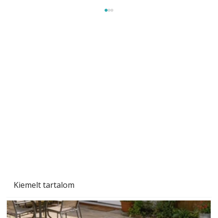
A varrógép és a varrás
Kiemelt tartalom