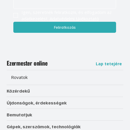
Igen, szeretnék feliratkozni, és elfogadom az 
adatkezelést. 
Adatvédelmi tájékoztató
Feliratkozás
Ezermester online
Lap tetejére
Rovatok
Közérdekű
Újdonságok, érdekességek
Bemutatjuk
Gépek, szerszámok, technológiák