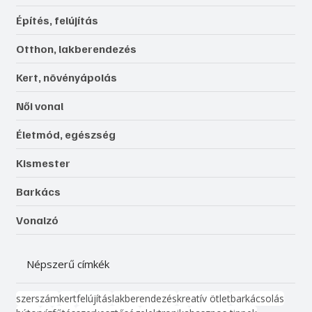
Építés, felújítás
Otthon, lakberendezés
Kert, növényápolás
Női vonal
Életmód, egészség
Kismester
Barkács
Vonalzó
Népszerű címkék
szerszám
kert
felújítás
lakberendezés
kreatív ötlet
barkácsolás