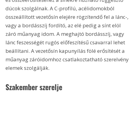
dúcok szolgálnak. A C-profílú, acélidomokból 
összeállított vezetősín elejére rögzítendő fel a lánc-, 
vagy a bordásszíj fordító, az elé pedig a sínt elöl 
záró műanyag idom. A meghajtó bordásszíj, vagy 
lánc feszességét rugós előfeszítésű csavarral lehet 
beállítani. A vezetősín kapunyílás fölé erősítését a 
műanyag záróidomhoz csatlakoztatható szerelvény 
elemek szolgálják.
Szakember szerelje