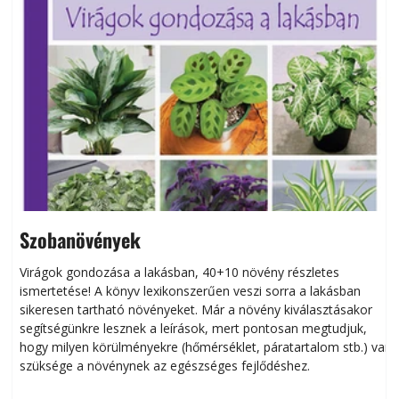
Szobanövények
Virágok gondozása a lakásban, 40+10 növény részletes
ismertetése! A könyv lexikonszerűen veszi sorra a lakásban
s
sikeresen tart­ha­tó növényeket. Már a növény kiválasztásakor
h
segítségünkre lesznek a leírások, mert pontosan megtudjuk,
k
hogy milyen körülményekre (hőmérséklet, páratartalom stb.) van
szüksége a növénynek az egészséges fejlődéshez.