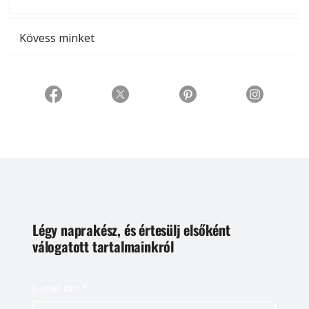
t
Kövess minket
Légy naprakész, és értesülj elsőként
válogatott tartalmainkról
E-mail cím
*