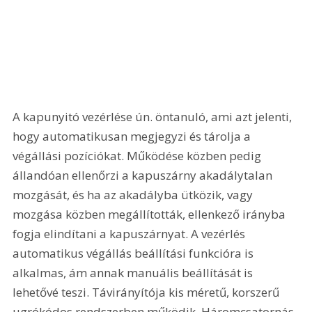
A kapunyitó vezérlése ún. öntanuló, ami azt jelenti, 
hogy automatikusan megjegyzi és tárolja a 
végállási pozíciókat. Működése közben pedig 
állandóan ellenőrzi a kapuszárny akadálytalan 
mozgását, és ha az akadályba ütközik, vagy 
mozgása közben megállították, ellenkező irányba 
fogja elindítani a kapuszárnyat. A vezérlés 
automatikus végállás beállítási funkcióra is 
alkalmas, ám annak manuális beállítását is 
lehetővé teszi. Távirányítója kis méretű, korszerű 
ugrókódos rendszerben működik. Háromcsatornás, 