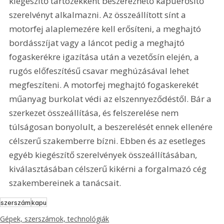
kiegészítő tartozékként beszerezhető kapuerősítő 
szerelvényt alkalmazni. Az összeállított sínt a 
motorfej alaplemezére kell erősíteni, a meghajtó 
bordásszíjat vagy a láncot pedig a meghajtó 
fogaskerékre igazítása után a vezetősín elején, a 
rugós előfeszítésű csavar meghúzásával lehet 
megfeszíteni. A motorfej meghajtó fogaskerekét 
műanyag burkolat védi az elszennyeződéstől. Bár a 
szerkezet összeállítása, és felszerelése nem 
túlságosan bonyolult, a beszerelését ennek ellenére 
célszerű szakemberre bízni. Ebben és az esetleges 
egyéb kiegészítő szerelvények összeállításában, 
kiválasztásában célszerű kikérni a forgalmazó cég 
szakembereinek a tanácsait.
szerszám
kapu
Gépek, szerszámok, technológiák