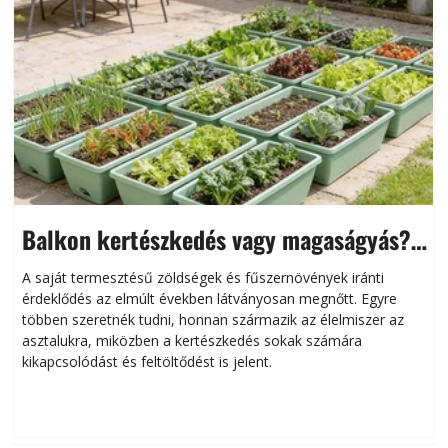
Balkon kertészkedés vagy magaságyás?
Helytakarékos kertészkedés
A saját termesztésű zöldségek és fűszernövények iránti
érdeklődés az elmúlt években látványosan megnőtt. Egyre
többen szeretnék tudni, honnan származik az élelmiszer az
l
asztalukra, miközben a kertészkedés sokak számára
kikapcsolódást és feltöltődést is jelent.
é
d