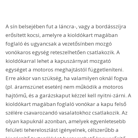
A sín belsejében fut a láncra-, vagy a bordásszíjra 
erősített kocsi, amelyre a kioldókart magában 
foglaló és ugyancsak a vezetősínben mozgó 
vonókaros egység reteszelhetően csatlakozik. A 
kioldókarral lehet a kapuszárnyat mozgató 
egységet a motoros meghajtástól függetleníteni. 
Erre akkor van szükség, ha valamilyen oknál fogva 
(pl. áramszünet esetén) nem működik a motoros 
hajtómű, és a garázskaput kézzel kell nyitni-zárni. A 
kioldókart magában foglaló vonókar a kapu felső 
szélére csavarozandó vasalatokhoz csatlakozik. Az 
olyan kapuknál azonban, amelyek egyenletesebb 
felületi tehereloszlást igényelnek, célszerűbb a 