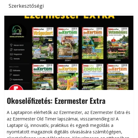
Szerkesztőségi
Okoselőfizetés: Ezermester Extra
A Laptapiron elérhetők az Ezermester, az Ezermester Extra és
az Ezermester Old Timer lapszámai, visszamenőleg is! A
Laptapir új, innovatív, praktikus és egyedi megoldás a
L
nyomtatott magazinok digitális olvasására számítógépen,