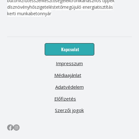
bútor
víz
fűtés
szerkesztőség
elektronika
hasznos tippek
dísznövény
hőszigetelés
tető
megújuló energia
tisztítás
kerti munka
beton
nyár
Kapcsolat
Impresszum
Médiaajánlat
Adatvédelem
Előfizetés
Szerzői jogok