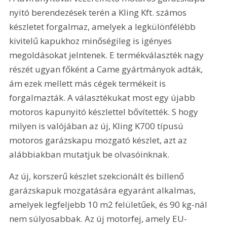
nyitó berendezések terén a Kling Kft. számos 
készletet forgalmaz, amelyek a legkülönfélébb 
kivitelű kapukhoz minőségileg is igényes 
megoldásokat jelntenek. E termékválaszték nagy 
részét ugyan főként a Came gyártmányok adták, 
ám ezek mellett más cégek termékeit is 
forgalmazták. A választékukat most egy újabb 
motoros kapunyitó készlettel bővítették. S hogy 
milyen is valójában az új, Kling K700 típusú 
motoros garázskapu mozgató készlet, azt az 
alábbiakban mutatjuk be olvasóinknak.
Az új, korszerű készlet szekcionált és billenő 
garázskapuk mozgatására egyaránt alkalmas, 
amelyek legfeljebb 10 m2 felületűek, és 90 kg-nál 
nem súlyosabbak. Az új motorfej, amely EU-