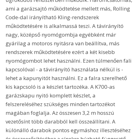
ami a garázsajtó működtetése mellett más, Rolling 
Code-dal irányítható Kling-rendszerek 
működtetésére is alkalmassá teszi. A távirányító 
nagy, középső nyomógombja egyébként már 
gyárilag a motoros nyitásra van beállítva, más 
rendszerek működtetésére ezért a két kisebb 
nyomógombot lehet használni. Ezen túlmenően fali 
kapcsolóval - a távirányító használata nélkül is - 
lehet a kapunyitót használni. Ez a falra szerelhető 
kis kapcsoló is a készlet tartozéka. A K700-as 
garázskapu nyitó komplett készlet, a 
felszereléséhez szükséges minden tartozékot 
magában foglalja. Az összesen 3,2 m hosszú 
vezetősínt több darabból kell összeállítani. A 
különálló darabok pontos egymáshoz illesztéséhez 
és összeerősítéséhez a sínekre húzható függesztő 