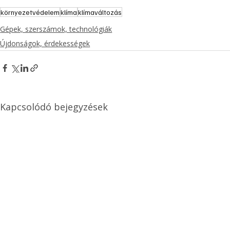
környezetvédelem
klíma
klímaváltozás
Gépek, szerszámok, technológiák
Újdonságok, érdekességek
Kapcsolódó bejegyzések