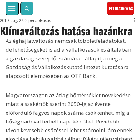
FELIRATKOZÁS
2019. aug. 27.
2 perc olvasás
Klímaváltozás hatása hazánkra
Az éghajlatváltozás nemcsak többletfeladatokat, 
de lehetőségeket is ad a vállalkozások és általában 
a gazdaság szereplői számára - állapítja meg a 
Gazdaság és Vállalkozáskutató Intézet kutatására 
alapozott elemzésében az OTP Bank.
Magyarországon az átlag hőmérséklet növekedése 
miatt a szakértők szerint 2050-ig az évente 
előforduló fagyos napok száma csökkenhet, míg a 
hőségriadóval terhelt napoké nőhet. Rövidebb 
távon kevesebb esőzéssel lehet számolni, ám ennek 
eloszlása hektikusabbá válhat: főként télen várható 