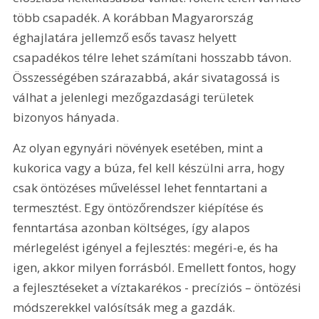
több csapadék. A korábban Magyarország 
éghajlatára jellemző esős tavasz helyett 
csapadékos télre lehet számítani hosszabb távon. 
Összességében szárazabbá, akár sivatagossá is 
válhat a jelenlegi mezőgazdasági területek 
bizonyos hányada.
Az olyan egynyári növények esetében, mint a 
kukorica vagy a búza, fel kell készülni arra, hogy 
csak öntözéses műveléssel lehet fenntartani a 
termesztést. Egy öntözőrendszer kiépítése és 
fenntartása azonban költséges, így alapos 
mérlegelést igényel a fejlesztés: megéri-e, és ha 
igen, akkor milyen forrásból. Emellett fontos, hogy 
a fejlesztéseket a víztakarékos - precíziós – öntözési 
módszerekkel valósítsák meg a gazdák.