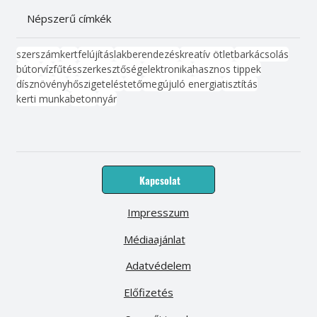
Népszerű címkék
szerszám
kert
felújítás
lakberendezés
kreatív ötlet
barkácsolás
bútor
víz
fűtés
szerkesztőség
elektronika
hasznos tippek
dísznövény
hőszigetelés
tető
megújuló energia
tisztítás
kerti munka
beton
nyár
Kapcsolat
Impresszum
Médiaajánlat
Adatvédelem
Előfizetés