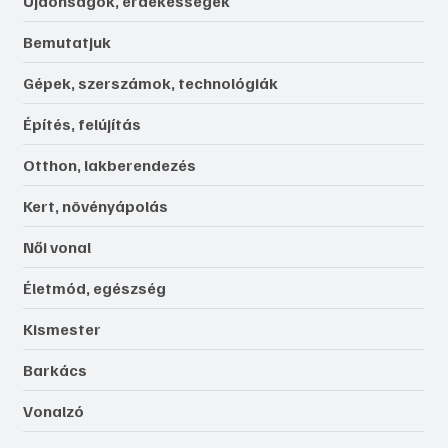
Újdonságok, érdekességek
Bemutatjuk
Gépek, szerszámok, technológiák
Építés, felújítás
Otthon, lakberendezés
Kert, növényápolás
Női vonal
Életmód, egészség
Kismester
Barkács
Vonalzó