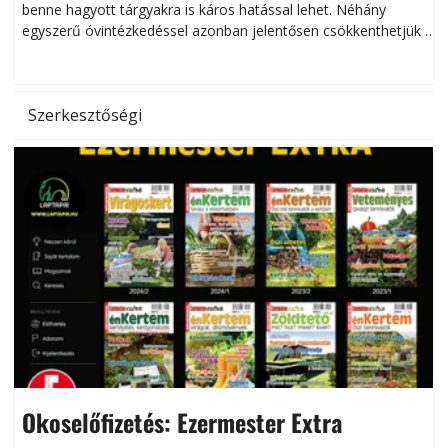
benne hagyott tárgyakra is káros hatással lehet. Néhány
egyszerű óvintézkedéssel azonban jelentősen csökkenthetjük a
hőség káros hatásait.
l
Szerkesztőségi
Okoselőfizetés: Ezermester Extra