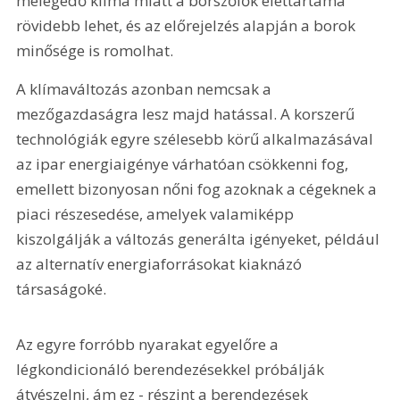
melegedő klíma miatt a borszőlők élettartama 
rövidebb lehet, és az előrejelzés alapján a borok 
minősége is romolhat.
A klímaváltozás azonban nemcsak a 
mezőgazdaságra lesz majd hatással. A korszerű 
technológiák egyre szélesebb körű alkalmazásával 
az ipar energiaigénye várhatóan csökkenni fog, 
emellett bizonyosan nőni fog azoknak a cégeknek a 
piaci részesedése, amelyek valamiképp 
kiszolgálják a változás generálta igényeket, például 
az alternatív energiaforrásokat kiaknázó 
társaságoké.
Az egyre forróbb nyarakat egyelőre a 
légkondicionáló berendezésekkel próbálják 
átvészelni, ám ez - részint a berendezések 