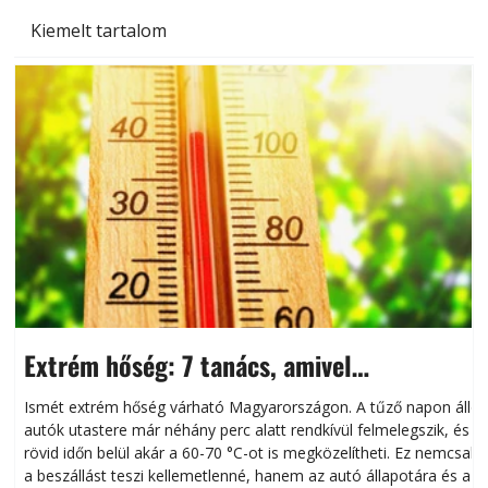
Kiemelt tartalom
Extrém hőség: 7 tanács, amivel
megóvhatjuk autónkat a nyári károktól
Ismét extrém hőség várható Magyarországon. A tűző napon álló
autók utastere már néhány perc alatt rendkívül felmelegszik, és
rövid időn belül akár a 60-70 °C-ot is megközelítheti. Ez nemcsak
n
a beszállást teszi kellemetlenné, hanem az autó állapotára és a