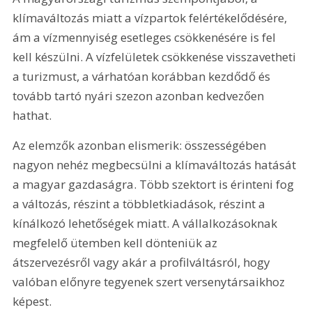
klímaváltozás miatt a vízpartok felértékelődésére, 
ám a vízmennyiség esetleges csökkenésére is fel 
kell készülni. A vízfelületek csökkenése visszavetheti 
a turizmust, a várhatóan korábban kezdődő és 
tovább tartó nyári szezon azonban kedvezően 
hathat.
Az elemzők azonban elismerik: összességében 
nagyon nehéz megbecsülni a klímaváltozás hatását 
a magyar gazdaságra. Több szektort is érinteni fog 
a változás, részint a többletkiadások, részint a 
kínálkozó lehetőségek miatt. A vállalkozásoknak 
megfelelő ütemben kell dönteniük az 
átszervezésről vagy akár a profilváltásról, hogy 
valóban előnyre tegyenek szert versenytársaikhoz 
képest.