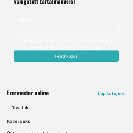
válogatott tartalmainkról
E-mail cím
*
Igen, szeretnék feliratkozni, és elfogadom az 
adatkezelést. 
Adatvédelmi tájékoztató
Feliratkozás
Ezermester online
Lap tetejére
Rovatok
Közérdekű