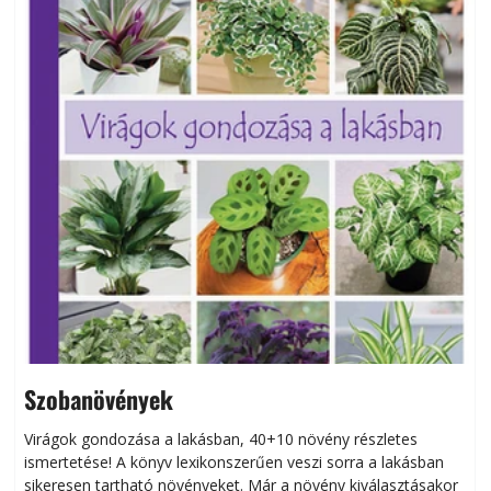
Szobanövények
Virágok gondozása a lakásban, 40+10 növény részletes
ismertetése! A könyv lexikonszerűen veszi sorra a lakásban
s
sikeresen tart­ha­tó növényeket. Már a növény kiválasztásakor
h