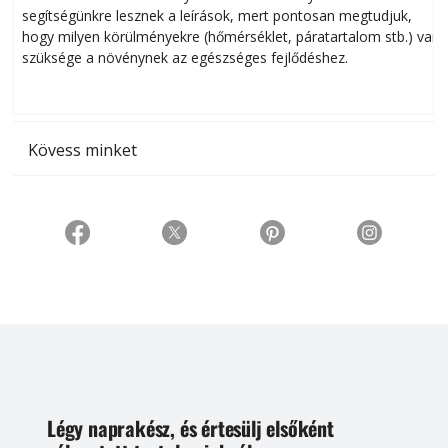
segítségünkre lesznek a leírások, mert pontosan megtudjuk,
k
hogy milyen körülményekre (hőmérséklet, páratartalom stb.) van
szüksége a növénynek az egészséges fejlődéshez.
t
Kövess minket
Légy naprakész, és értesülj elsőként