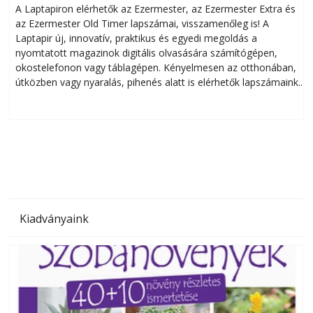
A Laptapiron elérhetők az Ezermester, az Ezermester Extra és
az Ezermester Old Timer lapszámai, visszamenőleg is! A
Laptapir új, innovatív, praktikus és egyedi megoldás a
L
nyomtatott magazinok digitális olvasására számítógépen,
okostelefonon vagy táblagépen. Kényelmesen az otthonában,
útközben vagy nyaralás, pihenés alatt is elérhetők lapszámaink.
ú
Bárhol, bármikor, akár külföldön élve vagy dolgozva is
B
olvashatók az Ezermester lapszámai. A Laptapir kényelmes
megoldás, mert: – t
Kiadványaink