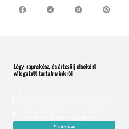
Légy naprakész, és értesülj elsőként
válogatott tartalmainkról
E-mail cím
*
Igen, szeretnék feliratkozni, és elfogadom az 
adatkezelést. 
Adatvédelmi tájékoztató
Feliratkozás