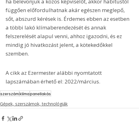
ha belevonjuk a közös képviselőt, akkor habitustól 
függően előfordulhatnak akár egészen meglepő, 
sőt, abszurd kérések is. Érdemes ebben az esetben 
a többi lakó klímaberendezését és annak 
felszerelését alapul venni, ahhoz igazodni, és ez 
mindig jó hivatkozást jelent, a kötekedőkkel 
szemben.
A cikk az Ezermester alábbi nyomtatott 
lapszámában érhető el: 2022/március.
szerszám
klíma
panellakás
Gépek, szerszámok, technológiák