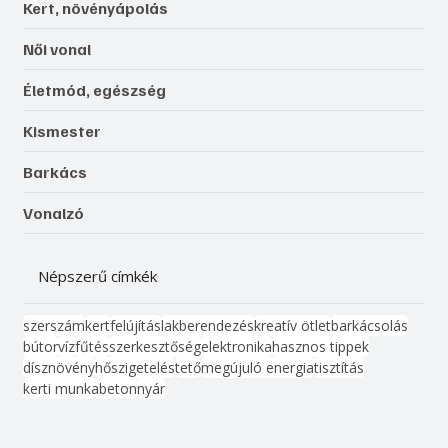
Kert, növényápolás
Női vonal
Életmód, egészség
Kismester
Barkács
Vonalzó
Népszerű címkék
szerszám
kert
felújítás
lakberendezés
kreatív ötlet
barkácsolás
bútor
víz
fűtés
szerkesztőség
elektronika
hasznos tippek
dísznövény
hőszigetelés
tető
megújuló energia
tisztítás
kerti munka
beton
nyár