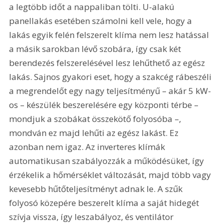
a legtöbb időt a nappaliban tölti. U-alakú 
panellakás esetében számolni kell vele, hogy a 
lakás egyik felén felszerelt klíma nem lesz hatással 
a másik sarokban lévő szobára, így csak két 
berendezés felszerelésével lesz lehűthető az egész 
lakás. Sajnos gyakori eset, hogy a szakcég rábeszéli 
a megrendelőt egy nagy teljesítményű – akár 5 kW-
os – készülék beszerelésére egy központi térbe – 
mondjuk a szobákat összekötő folyosóba –, 
mondván ez majd lehűti az egész lakást. Ez 
azonban nem igaz. Az inverteres klímák 
automatikusan szabályozzák a működésüket, így 
érzékelik a hőmérséklet változását, majd több vagy 
kevesebb hűtőteljesítményt adnak le. A szűk 
folyosó közepére beszerelt klíma a saját hidegét 
szívja vissza, így leszabályoz, és ventilátor 