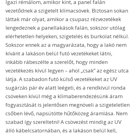
Igazi rémálom, amikor kint, a panel falán 
vezetődnek a szigetelt klímacsövek. Biztosan sokan 
láttak már olyat, amikor a csupasz rézvezetékek 
lengedeznek a panellakások falán, sokszor utólag 
elérhetetlen helyeken, szigetelés és burkolat nélkül. 
Sokszor ennek az a magyarázata, hogy a lakó nem 
kívánt a lakáson belül futó vezetékeket látni, 
inkább rábeszélte a szerelőt, hogy minden 
vezetékezés kívül legyen – ahol „csak” az egész utca 
látja. A szabadon futó külső vezetékeket az UV 
sugárzás pár év alatt leégeti, és a rendkívül ronda 
csöveken kívül még a klímaberendezésünk áram 
fogyasztását is jelentősen megnöveli a szigeteletlen 
csőben lévő, napsütötte hűtőközeg áramlása. Nem 
szabad így szereltetni! A csövezést mindig az UV 
álló kábelcsatornában, és a lakáson belül kell, 