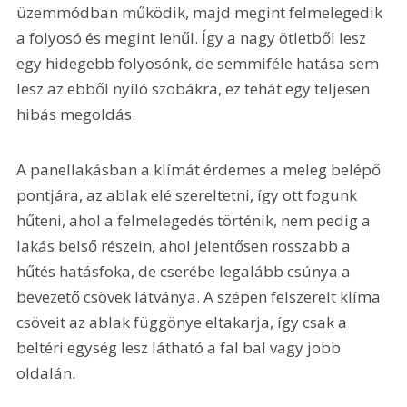
üzemmódban működik, majd megint felmelegedik 
a folyosó és megint lehűl. Így a nagy ötletből lesz 
egy hidegebb folyosónk, de semmiféle hatása sem 
lesz az ebből nyíló szobákra, ez tehát egy teljesen 
hibás megoldás.
A panellakásban a klímát érdemes a meleg belépő 
pontjára, az ablak elé szereltetni, így ott fogunk 
hűteni, ahol a felmelegedés történik, nem pedig a 
lakás belső részein, ahol jelentősen rosszabb a 
hűtés hatásfoka, de cserébe legalább csúnya a 
bevezető csövek látványa. A szépen felszerelt klíma 
csöveit az ablak függönye eltakarja, így csak a 
beltéri egység lesz látható a fal bal vagy jobb 
oldalán.