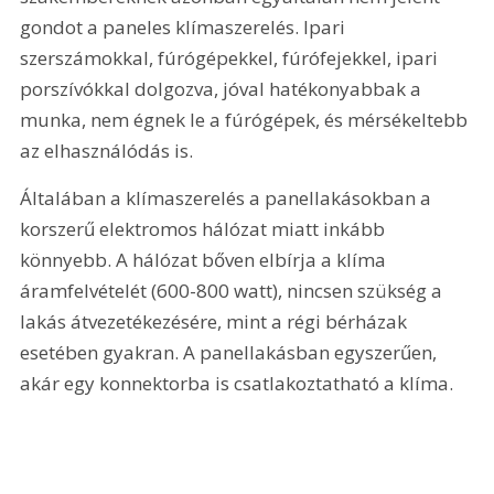
gondot a paneles klímaszerelés. Ipari 
szerszámokkal, fúrógépekkel, fúrófejekkel, ipari 
porszívókkal dolgozva, jóval hatékonyabbak a 
munka, nem égnek le a fúrógépek, és mérsékeltebb 
az elhasználódás is.
Általában a klímaszerelés a panellakásokban a 
korszerű elektromos hálózat miatt inkább 
könnyebb. A hálózat bőven elbírja a klíma 
áramfelvételét (600-800 watt), nincsen szükség a 
lakás átvezetékezésére, mint a régi bérházak 
esetében gyakran. A panellakásban egyszerűen, 
akár egy konnektorba is csatlakoztatható a klíma.