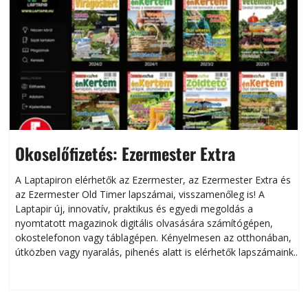
Okoselőfizetés: Ezermester Extra
A Laptapiron elérhetők az Ezermester, az Ezermester Extra és
az Ezermester Old Timer lapszámai, visszamenőleg is! A
Laptapir új, innovatív, praktikus és egyedi megoldás a
L
nyomtatott magazinok digitális olvasására számítógépen,
okostelefonon vagy táblagépen. Kényelmesen az otthonában,
útközben vagy nyaralás, pihenés alatt is elérhetők lapszámaink.
ú
Bárhol, bármikor, akár külföldön élve vagy dolgozva is
B
olvashatók az Ezermester lapszámai. A Laptapir kényelmes
megoldás, mert: – t