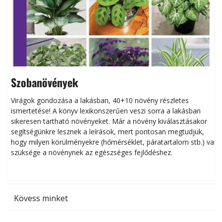
Szobanövények
Virágok gondozása a lakásban, 40+10 növény részletes
ismertetése! A könyv lexikonszerűen veszi sorra a lakásban
s
sikeresen tart­ha­tó növényeket. Már a növény kiválasztásakor
h
segítségünkre lesznek a leírások, mert pontosan megtudjuk,
k
hogy milyen körülményekre (hőmérséklet, páratartalom stb.) van
szüksége a növénynek az egészséges fejlődéshez.
t
Kövess minket