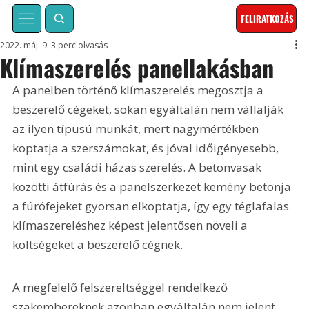
FELIRATKOZÁS
2022. máj. 9.
3 perc olvasás
Klímaszerelés panellakásban
A panelben történő klímaszerelés megosztja a 
beszerelő cégeket, sokan egyáltalán nem vállalják 
az ilyen típusú munkát, mert nagymértékben 
koptatja a szerszámokat, és jóval időigényesebb, 
mint egy családi házas szerelés. A betonvasak 
közötti átfúrás és a panelszerkezet kemény betonja 
a fúrófejeket gyorsan elkoptatja, így egy téglafalas 
klímaszereléshez képest jelentősen növeli a 
költségeket a beszerelő cégnek.
A megfelelő felszereltséggel rendelkező 
szakembereknek azonban egyáltalán nem jelent 