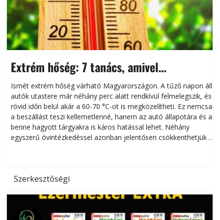
Extrém hőség: 7 tanács, amivel
megóvhatjuk autónkat a nyári károktól
Ismét extrém hőség várható Magyarországon. A tűző napon álló
autók utastere már néhány perc alatt rendkívül felmelegszik, és
rövid időn belül akár a 60-70 °C-ot is megközelítheti. Ez nemcsak
n
a beszállást teszi kellemetlenné, hanem az autó állapotára és a
benne hagyott tárgyakra is káros hatással lehet. Néhány
egyszerű óvintézkedéssel azonban jelentősen csökkenthetjük a
hőség káros hatásait.
l
Szerkesztőségi