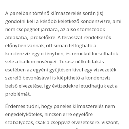
A panelban történő klímaszerelés során (is) 
gondolni kell a később keletkező kondenzvízre, ami 
nem csepeghet járdára, az alsó szomszédok 
ablakába, járókelőkre. A terasszal rendelkezők 
előnyben vannak, ott simán felfogható a 
kondenzvíz egy edényben, és remekül locsolhatók 
vele a balkon növényei. Terasz nélküli lakás 
esetében az egyéni gyűjtésen kívül egy vízvezeték 
szerelő bevonásával is kiépíthető a kondenzvíz 
belső elvezetése, így évtizedekre letudhatjuk ezt a 
problémát.
Érdemes tudni, hogy paneles klímaszerelés nem 
engedélyköteles, nincsen erre egyelőre 
szabályozás, csak a cseppvíz elvezetésére. Viszont, 