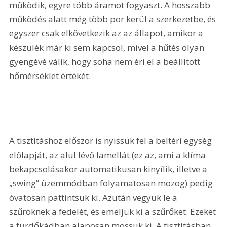
működik, egyre több áramot fogyaszt. A hosszabb 
működés alatt még több por kerül a szerkezetbe, és 
egyszer csak elkövetkezik az az állapot, amikor a 
készülék már ki sem kapcsol, mivel a hűtés olyan 
gyengévé válik, hogy soha nem éri el a beállított 
hőmérséklet értékét.
A tisztításhoz először is nyissuk fel a beltéri egység 
előlapját, az alul lévő lamellát (ez az, ami a klíma 
bekapcsolásakor automatikusan kinyílik, illetve a 
„swing” üzemmódban folyamatosan mozog) pedig 
óvatosan pattintsuk ki. Azután vegyük le a 
szűröknek a fedelét, és emeljük ki a szűrőket. Ezeket 
a fürdőkádban alaposan mossuk ki. A tisztításban 