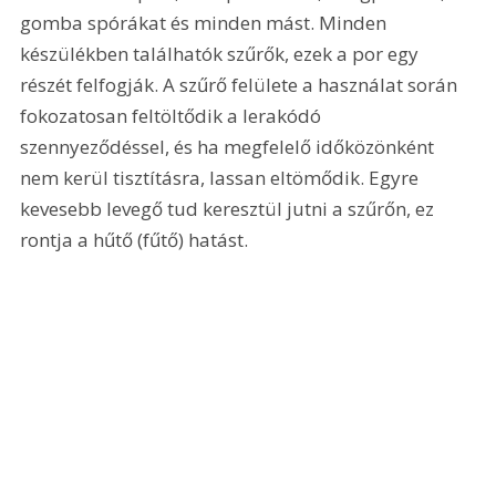
gomba spórákat és minden mást. Minden 
készülékben találhatók szűrők, ezek a por egy 
részét felfogják. A szűrő felülete a használat során 
fokozatosan feltöltődik a lerakódó 
szennyeződéssel, és ha megfelelő időközönként 
nem kerül tisztításra, lassan eltömődik. Egyre 
kevesebb levegő tud keresztül jutni a szűrőn, ez 
rontja a hűtő (fűtő) hatást.