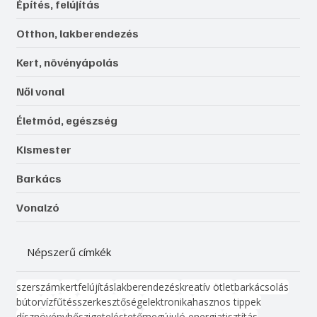
Építés, felújítás
Otthon, lakberendezés
Kert, növényápolás
Női vonal
Életmód, egészség
Kismester
Barkács
Vonalzó
Népszerű címkék
szerszám
kert
felújítás
lakberendezés
kreatív ötlet
barkácsolás
bútor
víz
fűtés
szerkesztőség
elektronika
hasznos tippek
dísznövény
hőszigetelés
tető
megújuló energia
tisztítás