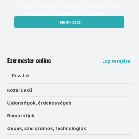
Igen, szeretnék feliratkozni, és elfogadom az 
adatkezelést. 
Adatvédelmi tájékoztató
Feliratkozás
Ezermester online
Lap tetejére
Rovatok
Közérdekű
Újdonságok, érdekességek
Bemutatjuk
Gépek, szerszámok, technológiák