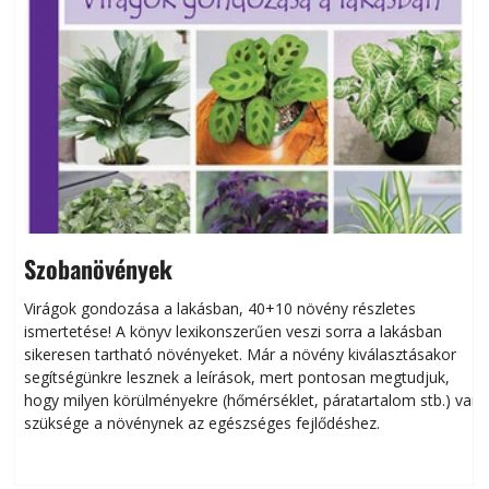
Szobanövények
Virágok gondozása a lakásban, 40+10 növény részletes
ismertetése! A könyv lexikonszerűen veszi sorra a lakásban
s
sikeresen tart­ha­tó növényeket. Már a növény kiválasztásakor
h
segítségünkre lesznek a leírások, mert pontosan megtudjuk,
k
hogy milyen körülményekre (hőmérséklet, páratartalom stb.) van
szüksége a növénynek az egészséges fejlődéshez.
t