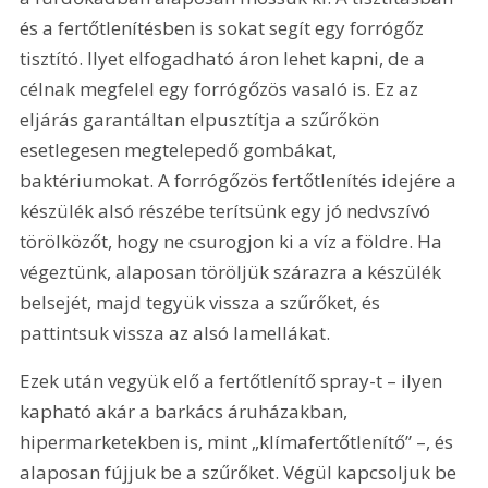
és a fertőtlenítésben is sokat segít egy forrógőz 
tisztító. Ilyet elfogadható áron lehet kapni, de a 
célnak megfelel egy forrógőzös vasaló is. Ez az 
eljárás garantáltan elpusztítja a szűrőkön 
esetlegesen megtelepedő gombákat, 
baktériumokat. A forrógőzös fertőtlenítés idejére a 
készülék alsó részébe terítsünk egy jó nedvszívó 
törölközőt, hogy ne csurogjon ki a víz a földre. Ha 
végeztünk, alaposan töröljük szárazra a készülék 
belsejét, majd tegyük vissza a szűrőket, és 
pattintsuk vissza az alsó lamellákat.
Ezek után vegyük elő a fertőtlenítő spray-t – ilyen 
kapható akár a barkács áruházakban, 
hipermarketekben is, mint „klímafertőtlenítő” –, és 
alaposan fújjuk be a szűrőket. Végül kapcsoljuk be 