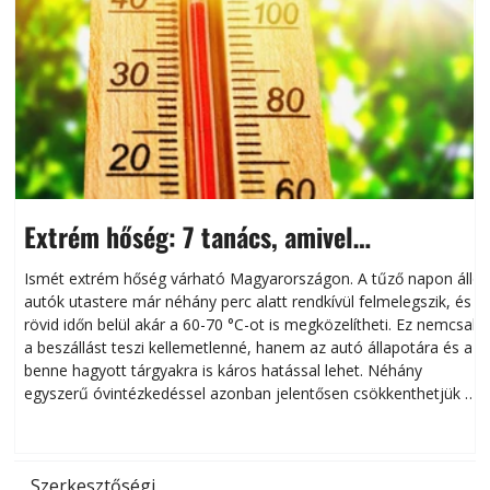
Extrém hőség: 7 tanács, amivel
megóvhatjuk autónkat a nyári károktól
Ismét extrém hőség várható Magyarországon. A tűző napon álló
autók utastere már néhány perc alatt rendkívül felmelegszik, és
rövid időn belül akár a 60-70 °C-ot is megközelítheti. Ez nemcsak
n
a beszállást teszi kellemetlenné, hanem az autó állapotára és a
benne hagyott tárgyakra is káros hatással lehet. Néhány
egyszerű óvintézkedéssel azonban jelentősen csökkenthetjük a
hőség káros hatásait.
l
Szerkesztőségi