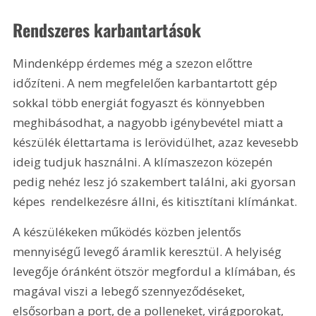
Rendszeres karbantartások
Mindenképp érdemes még a szezon előttre 
időzíteni. A nem megfelelően karbantartott gép 
sokkal több energiát fogyaszt és könnyebben 
meghibásodhat, a nagyobb igénybevétel miatt a 
készülék élettartama is lerövidülhet, azaz kevesebb 
ideig tudjuk használni. A klímaszezon közepén 
pedig nehéz lesz jó szakembert találni, aki gyorsan 
képes  rendelkezésre állni, és kitisztítani klímánkat.
A készülékeken működés közben jelentős 
mennyiségű levegő áramlik keresztül. A helyiség 
levegője óránként ötször megfordul a klímában, és 
magával viszi a lebegő szennyeződéseket, 
elsősorban a port, de a polleneket, virágporokat, 