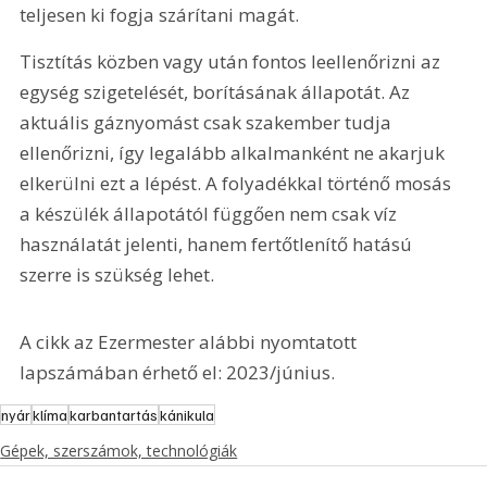
teljesen ki fogja szárítani magát.
Tisztítás közben vagy után fontos leellenőrizni az 
egység szigetelését, borításának állapotát. Az 
aktuális gáznyomást csak szakember tudja 
ellenőrizni, így legalább alkalmanként ne akarjuk 
elkerülni ezt a lépést. A folyadékkal történő mosás 
a készülék állapotától függően nem csak víz 
használatát jelenti, hanem fertőtlenítő hatású 
szerre is szükség lehet.
A cikk az Ezermester alábbi nyomtatott 
lapszámában érhető el: 2023/június.
nyár
klíma
karbantartás
kánikula
Gépek, szerszámok, technológiák