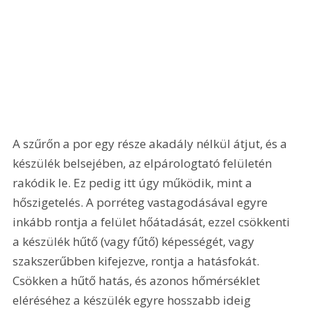
A szűrőn a por egy része akadály nélkül átjut, és a 
készülék belsejében, az elpárologtató felületén 
rakódik le. Ez pedig itt úgy működik, mint a 
hőszigetelés. A porréteg vastagodásával egyre 
inkább rontja a felület hőátadását, ezzel csökkenti 
a készülék hűtő (vagy fűtő) képességét, vagy 
szakszerűbben kifejezve, rontja a hatásfokát. 
Csökken a hűtő hatás, és azonos hőmérséklet 
eléréséhez a készülék egyre hosszabb ideig 