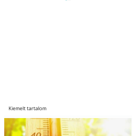
A varrógép és a varrás
Kiemelt tartalom