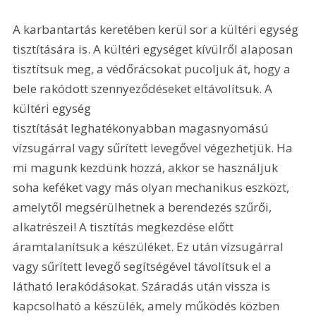
A karbantartás keretében kerül sor a kültéri egység 
tisztítására is. A kültéri egységet kívülről alaposan 
tisztítsuk meg, a védőrácsokat pucoljuk át, hogy a 
bele rakódott szennyeződéseket eltávolítsuk. A 
kültéri egység 
tisztítását leghatékonyabban magasnyomású 
vízsugárral vagy sűrített levegővel végezhetjük. Ha 
mi magunk kezdünk hozzá, akkor se használjuk 
soha keféket vagy más olyan mechanikus eszközt, 
amelytől megsérülhetnek a berendezés szűrői, 
alkatrészei! A tisztítás megkezdése előtt 
áramtalanítsuk a készüléket. Ez után vízsugárral 
vagy sűrített levegő segítségével távolítsuk el a 
látható lerakódásokat. Száradás után vissza is 
kapcsolható a készülék, amely működés közben 