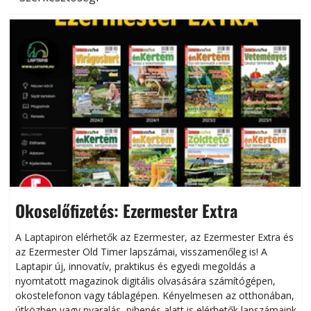
Okoselőfizetés: Ezermester Extra
A Laptapiron elérhetők az Ezermester, az Ezermester Extra és
az Ezermester Old Timer lapszámai, visszamenőleg is! A
Laptapir új, innovatív, praktikus és egyedi megoldás a
L
nyomtatott magazinok digitális olvasására számítógépen,
okostelefonon vagy táblagépen. Kényelmesen az otthonában,
útközben vagy nyaralás, pihenés alatt is elérhetők lapszámaink.
ú