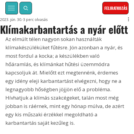
FELIRATKOZÁS
2023. jún. 30.
3 perc olvasás
Klímakarbantartás a nyár előtt
Az elmúlt télen nagyon sokan használták 
klímakészüléküket fűtésre. Jön azonban a nyár, és 
most fordul a kocka; a készülékben való 
hőáramlás, és klímánkat hűtési üzemmódra 
kapcsoljuk át. Mielőtt ezt megtennénk, érdemes 
egy idény eleji karbantartást elvégezni, hogy ne a 
legnagyobb hőségben jöjjön elő a probléma. 
Hívhatjuk a klímás szakcégeket, talán most még 
jobban is ráérnek, mint egy hónap múlva, de azért 
egy kis műszaki érzékkel megoldható a 
karbantartás saját kezűleg is.