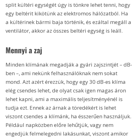
split kültéri egységét úgy is tönkre lehet tenni, hogy 
egy beltérit kikötünk az elektromos hálózatból. Ha 
a kültérinek bármi baja történik, és ezáltal megáll a 
ventilátor, akkor az összes beltéri egység is leáll.
Mennyi a zaj
Minden klímának megadják a gyári zajszintjét – dB-
ben –, ami nekünk felhasználóknak nem sokat 
mond. Azt azért érezzük, hogy egy 30 dB-es klíma 
elég csendes lehet, de olyat csak igen magas áron 
lehet kapni, ami a maximális teljesítményénél is 
tudja ezt. Ennek az árnak a töredékért is lehet 
viszont csendes a klímánk, ha ésszerűen használjuk. 
Például napközben előre lehűtjük, vagy nem 
engedjük felmelegedni lakásunkat, viszont amikor 