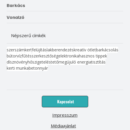
Barkács
Vonalzó
Népszerű címkék
szerszám
kert
felújítás
lakberendezés
kreatív ötlet
barkácsolás
bútor
víz
fűtés
szerkesztőség
elektronika
hasznos tippek
dísznövény
hőszigetelés
tető
megújuló energia
tisztítás
kerti munka
beton
nyár
Kapcsolat
Impresszum
Médiaajánlat