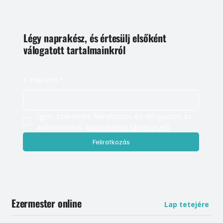
Légy naprakész, és értesülj elsőként
válogatott tartalmainkról
E-mail cím
*
Igen, szeretnék feliratkozni, és elfogadom az 
adatkezelést. 
Adatvédelmi tájékoztató
Feliratkozás
Ezermester online
Lap tetejére