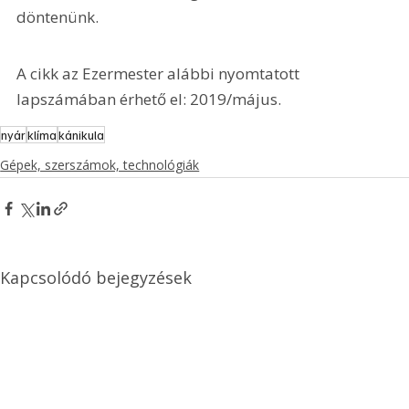
döntenünk.
A cikk az Ezermester alábbi nyomtatott 
lapszámában érhető el: 2019/május.
nyár
klíma
kánikula
Gépek, szerszámok, technológiák
Kapcsolódó bejegyzések