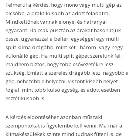
Felmerül a kérdés, hogy mono vagy multi gép az 
olcsóbb, a praktikusabb az adott feladatra. 
Mindkettőnek vannak előnyei és hátrányai 
egyaránt. Ha csak pusztán az árakat hasonlítjuk 
össze, ugyanazzal a beltéri egységgel egy multi 
split klíma drágább, mint két-, három- vagy négy 
különálló gép. Ha multi split gépet szerelünk fel, 
majdnem biztos, hogy több csővezetékre lesz 
szükség. Emiatt a szerelés drágább lesz, nagyobb a 
gép, nehezebb elhelyezni, viszont kisebb helyet 
foglal, mint több külső egység, és adott esetben 
esztétikusabb is.
A kérdés eldöntéséhez azonban műszaki 
szempontokat is figyelembe kell venni. Ma már a 
klímakészülékek szinte mind tudnak fűteni is, de 