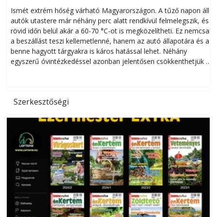
megóvhatjuk autónkat a nyári károktól
Ismét extrém hőség várható Magyarországon. A tűző napon álló
autók utastere már néhány perc alatt rendkívül felmelegszik, és
rövid időn belül akár a 60-70 °C-ot is megközelítheti. Ez nemcsak
n
a beszállást teszi kellemetlenné, hanem az autó állapotára és a
benne hagyott tárgyakra is káros hatással lehet. Néhány
egyszerű óvintézkedéssel azonban jelentősen csökkenthetjük a
hőség káros hatásait.
l
Szerkesztőségi