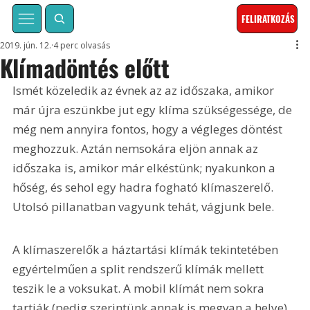
FELIRATKOZÁS
2019. jún. 12.
4 perc olvasás
Klímadöntés előtt
Ismét közeledik az évnek az az időszaka, amikor 
már újra eszünkbe jut egy klíma szükségessége, de 
még nem annyira fontos, hogy a végleges döntést 
meghozzuk. Aztán nemsokára eljön annak az 
időszaka is, amikor már elkéstünk; nyakunkon a 
hőség, és sehol egy hadra fogható klímaszerelő. 
Utolsó pillanatban vagyunk tehát, vágjunk bele.
A klímaszerelők a háztartási klímák tekintetében 
egyértelműen a split rendszerű klímák mellett 
teszik le a voksukat. A mobil klímát nem sokra 
tartják (pedig szerintünk annak is megvan a helye), 