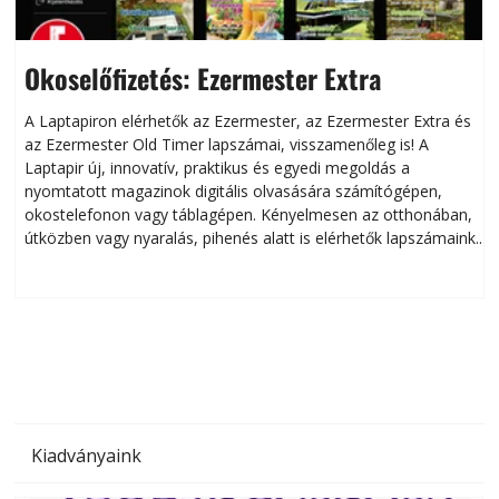
Okoselőfizetés: Ezermester Extra
A Laptapiron elérhetők az Ezermester, az Ezermester Extra és
az Ezermester Old Timer lapszámai, visszamenőleg is! A
Laptapir új, innovatív, praktikus és egyedi megoldás a
L
nyomtatott magazinok digitális olvasására számítógépen,
okostelefonon vagy táblagépen. Kényelmesen az otthonában,
útközben vagy nyaralás, pihenés alatt is elérhetők lapszámaink.
ú
Bárhol, bármikor, akár külföldön élve vagy dolgozva is
B
olvashatók az Ezermester lapszámai. A Laptapir kényelmes
megoldás, mert: – t
Kiadványaink