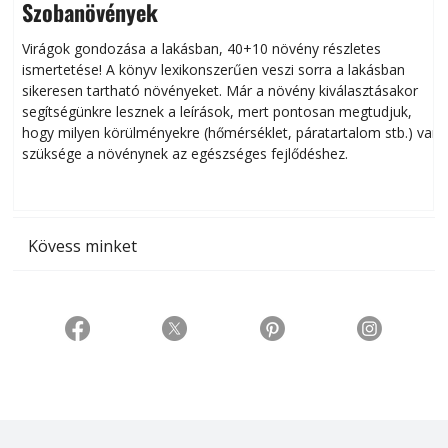
Szobanövények
Virágok gondozása a lakásban, 40+10 növény részletes
ismertetése! A könyv lexikonszerűen veszi sorra a lakásban
s
sikeresen tart­ha­tó növényeket. Már a növény kiválasztásakor
h
segítségünkre lesznek a leírások, mert pontosan megtudjuk,
k
hogy milyen körülményekre (hőmérséklet, páratartalom stb.) van
szüksége a növénynek az egészséges fejlődéshez.
t
Kövess minket