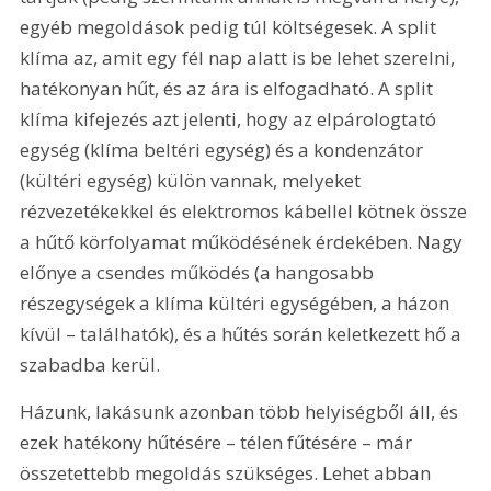
egyéb megoldások pedig túl költségesek. A split 
klíma az, amit egy fél nap alatt is be lehet szerelni, 
hatékonyan hűt, és az ára is elfogadható. A split 
klíma kifejezés azt jelenti, hogy az elpárologtató 
egység (klíma beltéri egység) és a kondenzátor 
(kültéri egység) külön vannak, melyeket 
rézvezetékekkel és elektromos kábellel kötnek össze 
a hűtő körfolyamat működésének érdekében. Nagy 
előnye a csendes működés (a hangosabb 
részegységek a klíma kültéri egységében, a házon 
kívül – találhatók), és a hűtés során keletkezett hő a 
szabadba kerül.
Házunk, lakásunk azonban több helyiségből áll, és 
ezek hatékony hűtésére – télen fűtésére – már 
összetettebb megoldás szükséges. Lehet abban 