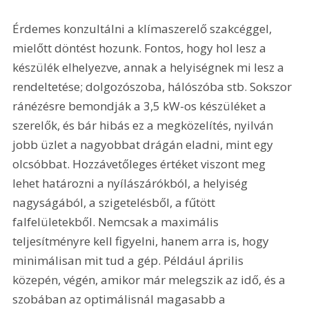
Érdemes konzultálni a klímaszerelő szakcéggel, 
mielőtt döntést hozunk. Fontos, hogy hol lesz a 
készülék elhelyezve, annak a helyiségnek mi lesz a 
rendeltetése; dolgozószoba, hálószóba stb. Sokszor 
ránézésre bemondják a 3,5 kW-os készüléket a 
szerelők, és bár hibás ez a megközelítés, nyilván 
jobb üzlet a nagyobbat drágán eladni, mint egy 
olcsóbbat. Hozzávetőleges értéket viszont meg 
lehet határozni a nyílászárókból, a helyiség 
nagyságából, a szigetelésből, a fűtött 
falfelületekből. Nemcsak a maximális 
teljesítményre kell figyelni, hanem arra is, hogy 
minimálisan mit tud a gép. Például április 
közepén, végén, amikor már melegszik az idő, és a 
szobában az optimálisnál magasabb a 