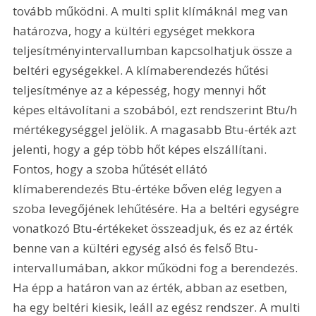
tovább működni. A multi split klímáknál meg van 
határozva, hogy a kültéri egységet mekkora 
teljesítményintervallumban kapcsolhatjuk össze a 
beltéri egységekkel. A klímaberendezés hűtési 
teljesítménye az a képesség, hogy mennyi hőt 
képes eltávolítani a szobából, ezt rendszerint Btu/h 
mértékegységgel jelölik. A magasabb Btu-érték azt 
jelenti, hogy a gép több hőt képes elszállítani. 
Fontos, hogy a szoba hűtését ellátó 
klímaberendezés Btu-értéke bőven elég legyen a 
szoba levegőjének lehűtésére. Ha a beltéri egységre 
vonatkozó Btu-értékeket összeadjuk, és ez az érték 
benne van a kültéri egység alsó és felső Btu-
intervallumában, akkor működni fog a berendezés. 
Ha épp a határon van az érték, abban az esetben, 
ha egy beltéri kiesik, leáll az egész rendszer. A multi 