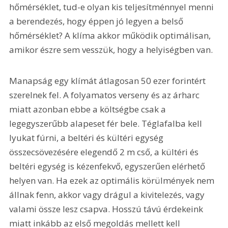
hőmérséklet, tud-e olyan kis teljesítménnyel menni 
a berendezés, hogy éppen jó legyen a belső 
hőmérséklet? A klíma akkor működik optimálisan, 
amikor észre sem vesszük, hogy a helyiségben van.
Manapság egy klímát átlagosan 50 ezer forintért 
szerelnek fel. A folyamatos verseny és az árharc 
miatt azonban ebbe a költségbe csak a 
legegyszerűbb alapeset fér bele. Téglafalba kell 
lyukat fúrni, a beltéri és kültéri egység 
összecsövezésére elegendő 2 m cső, a kültéri és 
beltéri egység is kézenfekvő, egyszerűen elérhető 
helyen van. Ha ezek az optimális körülmények nem 
állnak fenn, akkor vagy drágul a kivitelezés, vagy 
valami össze lesz csapva. Hosszú távú érdekeink 
miatt inkább az első megoldás mellett kell 