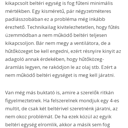
kikapcsolt beltéri egység is fog fűteni minimális 
mértékben. Egy kisméretű, pár négyzetméteres 
padlásszobában ez a probléma még inkább 
érezhető. Technikailag kivitelezhetetlen, hogy fűtés 
üzemmódban a nem működő beltéri teljesen 
kikapcsoljon. Bár nem megy a ventilátora, de a 
hűtőközeget be kell engedni, ezért résnyire kinyit az 
adagoló annak érdekében, hogy hűtőközeg-
áramlás legyen, ne rakódjon le az olaj stb. Ezért a 
nem működő beltéri egységet is meg kell járatni.
Van még más buktató is, amire a szerelők ritkán 
figyelmeztetnek. Ha felszerelnek mondjuk egy 4-es 
multit, de csak két beltérivel szeretnénk járatni, az 
nem okoz problémát. De ha ezek közül az egyik 
beltéri egység elromlik, akkor a másik sem fog 