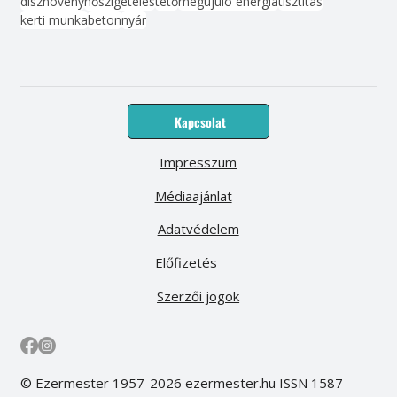
dísznövény
hőszigetelés
tető
megújuló energia
tisztítás
kerti munka
beton
nyár
Kapcsolat
Impresszum
Médiaajánlat
Adatvédelem
Előfizetés
Szerzői jogok
© Ezermester 1957-2026 ezermester.hu ISSN 1587-