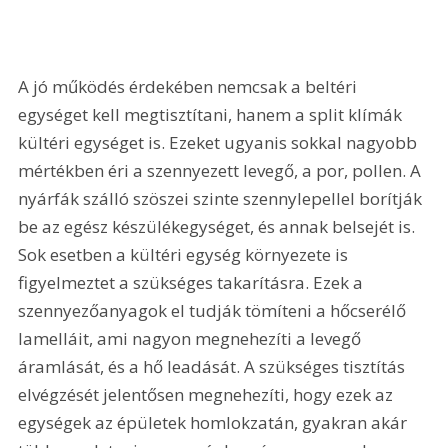
A jó működés érdekében nemcsak a beltéri 
egységet kell megtisztítani, hanem a split klímák 
kültéri egységet is. Ezeket ugyanis sokkal nagyobb 
mértékben éri a szennyezett levegő, a por, pollen. A 
nyárfák szálló szöszei szinte szennylepellel borítják 
be az egész készülékegységet, és annak belsejét is. 
Sok esetben a kültéri egység környezete is 
figyelmeztet a szükséges takarításra. Ezek a 
szennyezőanyagok el tudják tömíteni a hőcserélő 
lamelláit, ami nagyon megnehezíti a levegő 
áramlását, és a hő leadását. A szükséges tisztítás 
elvégzését jelentősen megnehezíti, hogy ezek az 
egységek az épületek homlokzatán, gyakran akár 