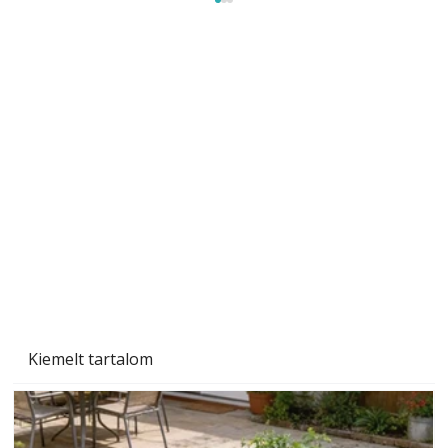
A varrógép és a varrás
Kiemelt tartalom