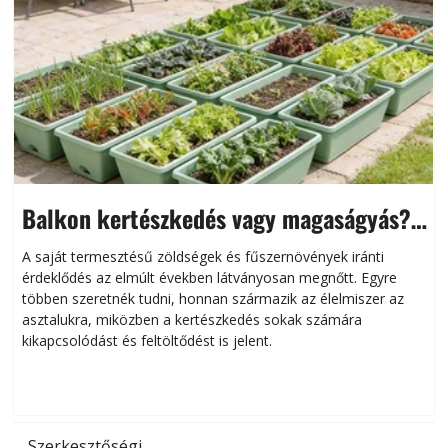
Balkon kertészkedés vagy magaságyás?
Helytakarékos kertészkedés
A saját termesztésű zöldségek és fűszernövények iránti
érdeklődés az elmúlt években látványosan megnőtt. Egyre
többen szeretnék tudni, honnan származik az élelmiszer az
l
asztalukra, miközben a kertészkedés sokak számára
kikapcsolódást és feltöltődést is jelent.
é
d
Szerkesztőségi