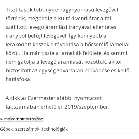
Tisztításuk többnyire nagynyomású levegővel 
történik, mégpedig a kültéri ventilátor által 
szállított levegő áramlási irányával ellentétes 
irányból befújt levegővel. Így könnyebb a 
lerakódott koszok eltávolítása a hőcserélő lamellái 
közül. Ha már tiszta a lamellák felülete, és semmi 
nem gátolja a levegő áramlását közöttük, akkor 
biztosított az egység zavartalan működése és kellő 
hatásfoka.
A cikk az Ezermester alábbi nyomtatott 
lapszámában érhető el: 2019/szeptember.
klíma
karbantartás
ősz
Gépek, szerszámok, technológiák