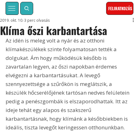
FELIRATKOZÁS
2019. okt. 10.
3 perc olvasás
Klíma őszi karbantartása
Az idén is meleg volt a nyár és az otthoni 
klímakészülékek szinte folyamatosan tették a 
dolgukat. Ám hogy működésük később is 
zavartalan legyen, az őszi napokban érdemes 
elvégezni a karbantartásukat. A levegő 
szennyezettsége a szűrőkön is meglátszik, a 
készülék hőcserélőjének tartósan nedves felületein 
pedig a penészgombák is elszaporodhattak. Itt az 
ideje tehát egy alapos és szakszerű 
karbantartásnak, hogy klímánk a későbbiekben is 
ideális, tiszta levegőt keringessen otthonunkban.