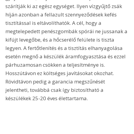
szárítják ki az egész egységet. Ilyen vízgyűjtő zsák 
híján azonban a fellazult szennyeződések kefés 
tisztítással is eltávolíthatók. A cél, hogy a 
megtelepedett penészgombák spórái ne jussanak a 
kifújt levegőbe, és a hőcserélő felülete is tiszta 
legyen. A fertőtlenítés és a tisztítás elhanyagolása 
esetén megnő a készülék áramfogyasztása és ezzel 
párhuzamosan csökken a teljesítménye is. 
Hosszútávon ez költséges javításokat okozhat. 
Rövidtávon pedig a garancia megszűnését 
jelentheti, továbbá csak így biztosítható a 
készülékek 25-20 éves élettartama.