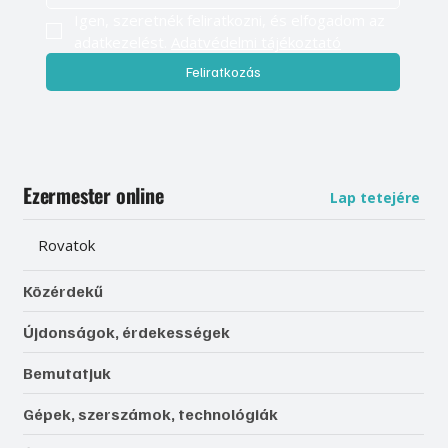
Igen, szeretnék feliratkozni, és elfogadom az 
adatkezelést. 
Adatvédelmi tájékoztató
Feliratkozás
Ezermester online
Lap tetejére
Rovatok
Közérdekű
Újdonságok, érdekességek
Bemutatjuk
Gépek, szerszámok, technológiák