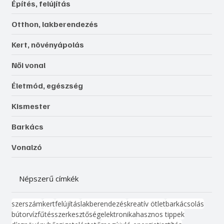
Építés, felújítás
Otthon, lakberendezés
Kert, növényápolás
Női vonal
Életmód, egészség
Kismester
Barkács
Vonalzó
Népszerű címkék
szerszám
kert
felújítás
lakberendezés
kreatív ötlet
barkácsolás
bútor
víz
fűtés
szerkesztőség
elektronika
hasznos tippek