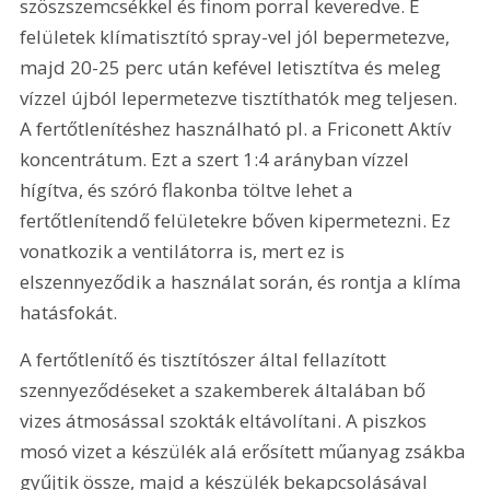
szöszszemcsékkel és finom porral keveredve. E 
felületek klímatisztító spray-vel jól bepermetezve, 
majd 20-25 perc után kefével letisztítva és meleg 
vízzel újból lepermetezve tisztíthatók meg teljesen. 
A fertőtlenítéshez használható pl. a Friconett Aktív 
koncentrátum. Ezt a szert 1:4 arányban vízzel 
hígítva, és szóró flakonba töltve lehet a 
fertőtlenítendő felületekre bőven kipermetezni. Ez 
vonatkozik a ventilátorra is, mert ez is 
elszennyeződik a használat során, és rontja a klíma 
hatásfokát.
A fertőtlenítő és tisztítószer által fellazított 
szennyeződéseket a szakemberek általában bő 
vizes átmosással szokták eltávolítani. A piszkos 
mosó vizet a készülék alá erősített műanyag zsákba 
gyűjtik össze, majd a készülék bekapcsolásával 