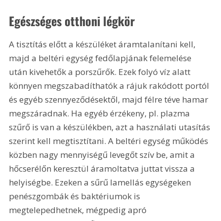
Egészséges otthoni légkör
A tisztítás előtt a készüléket áramtalanítani kell, 
majd a beltéri egység fedőlapjának felemelése 
után kivehetők a porszűrők. Ezek folyó víz alatt 
könnyen megszabadíthatók a rájuk rakódott portól 
és egyéb szennyeződésektől, majd félre téve hamar 
megszáradnak. Ha egyéb érzékeny, pl. plazma 
szűrő is van a készülékben, azt a használati utasítás 
szerint kell megtisztítani. A beltéri egység működés 
közben nagy mennyiségű levegőt szív be, amit a 
hőcserélőn keresztül áramoltatva juttat vissza a 
helyiségbe. Ezeken a sűrű lamellás egységeken 
penészgombák és baktériumok is 
megtelepedhetnek, mégpedig apró 