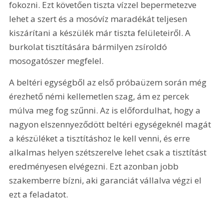
fokozni. Ezt követően tiszta vízzel bepermetezve 
lehet a szert és a mosóvíz maradékát teljesen 
kiszárítani a készülék már tiszta felületeiről. A 
burkolat tisztítására bármilyen zsíroldó 
mosogatószer megfelel.
A beltéri egységből az első próbaüzem során még 
érezhető némi kellemetlen szag, ám ez percek 
múlva meg fog szűnni. Az is előfordulhat, hogy a 
nagyon elszennyeződött beltéri egységeknél magát 
a készüléket a tisztításhoz le kell venni, és erre 
alkalmas helyen szétszerelve lehet csak a tisztítást 
eredményesen elvégezni. Ezt azonban jobb 
szakemberre bízni, aki garanciát vállalva végzi el 
ezt a feladatot. 