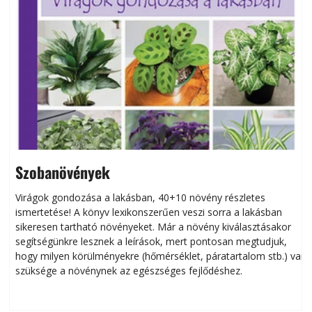
Szobanövények
Virágok gondozása a lakásban, 40+10 növény részletes
ismertetése! A könyv lexikonszerűen veszi sorra a lakásban
s
sikeresen tart­ha­tó növényeket. Már a növény kiválasztásakor
h
segítségünkre lesznek a leírások, mert pontosan megtudjuk,
k
hogy milyen körülményekre (hőmérséklet, páratartalom stb.) van
szüksége a növénynek az egészséges fejlődéshez.
t