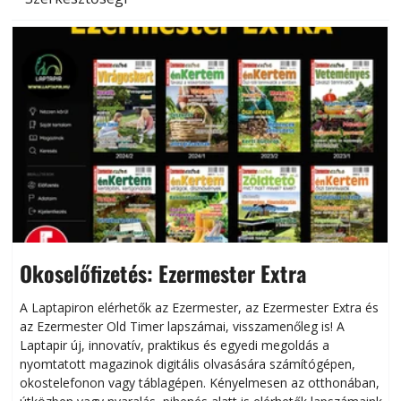
Okoselőfizetés: Ezermester Extra
A Laptapiron elérhetők az Ezermester, az Ezermester Extra és
az Ezermester Old Timer lapszámai, visszamenőleg is! A
Laptapir új, innovatív, praktikus és egyedi megoldás a
L
nyomtatott magazinok digitális olvasására számítógépen,
okostelefonon vagy táblagépen. Kényelmesen az otthonában,