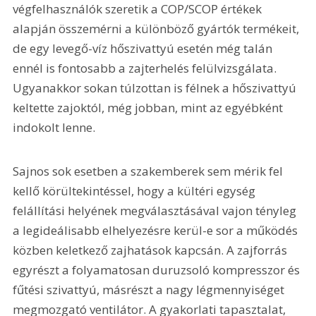
végfelhasználók szeretik a COP/SCOP értékek 
alapján összemérni a különböző gyártók termékeit, 
de egy levegő-víz hőszivattyú esetén még talán 
ennél is fontosabb a zajterhelés felülvizsgálata. 
Ugyanakkor sokan túlzottan is félnek a hőszivattyú 
keltette zajoktól, még jobban, mint az egyébként 
indokolt lenne.
Sajnos sok esetben a szakemberek sem mérik fel 
kellő körültekintéssel, hogy a kültéri egység 
felállítási helyének megválasztásával vajon tényleg 
a legideálisabb elhelyezésre kerül-e sor a működés 
közben keletkező zajhatások kapcsán. A zajforrás 
egyrészt a folyamatosan duruzsoló kompresszor és 
fűtési szivattyú, másrészt a nagy légmennyiséget 
megmozgató ventilátor. A gyakorlati tapasztalat, 