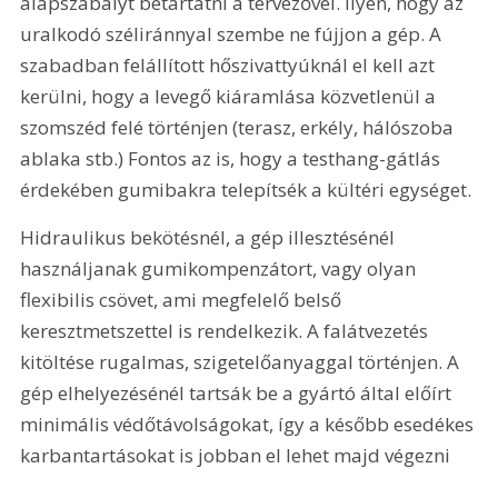
alapszabályt betartatni a tervezővel. Ilyen, hogy az 
uralkodó széliránnyal szembe ne fújjon a gép. A 
szabadban felállított hőszivattyúknál el kell azt 
kerülni, hogy a levegő kiáramlása közvetlenül a 
szomszéd felé történjen (terasz, erkély, hálószoba 
ablaka stb.) Fontos az is, hogy a testhang-gátlás 
érdekében gumibakra telepítsék a kültéri egységet.
Hidraulikus bekötésnél, a gép illesztésénél 
használjanak gumikompenzátort, vagy olyan 
flexibilis csövet, ami megfelelő belső 
keresztmetszettel is rendelkezik. A falátvezetés 
kitöltése rugalmas, szigetelőanyaggal történjen. A 
gép elhelyezésénél tartsák be a gyártó által előírt 
minimális védőtávolságokat, így a később esedékes 
karbantartásokat is jobban el lehet majd végezni