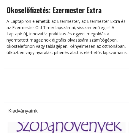
Okoselőfizetés: Ezermester Extra
A Laptapiron elérhetők az Ezermester, az Ezermester Extra és
az Ezermester Old Timer lapszámai, visszamenőleg is! A
Laptapir új, innovatív, praktikus és egyedi megoldás a
L
nyomtatott magazinok digitális olvasására számítógépen,
okostelefonon vagy táblagépen. Kényelmesen az otthonában,
útközben vagy nyaralás, pihenés alatt is elérhetők lapszámaink.
ú
Bárhol, bármikor, akár külföldön élve vagy dolgozva is
B
olvashatók az Ezermester lapszámai. A Laptapir kényelmes
megoldás, mert: – t
Kiadványaink