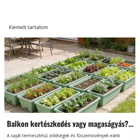
Kiemelt tartalom
Balkon kertészkedés vagy magaságyás?
Helytakarékos kertészkedés
A saját termesztésű zöldségek és fűszernövények iránti