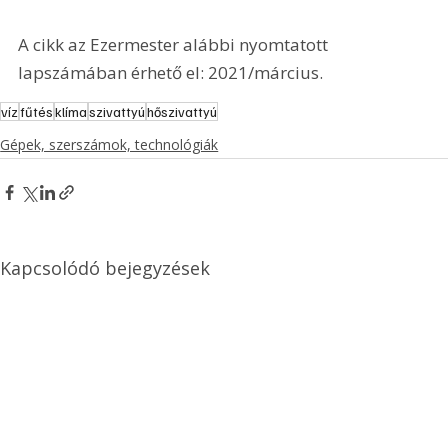
A cikk az Ezermester alábbi nyomtatott 
lapszámában érhető el: 2021/március.
víz
fűtés
klíma
szivattyú
hőszivattyú
Gépek, szerszámok, technológiák
Kapcsolódó bejegyzések