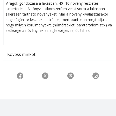
Virágok gondozása a lakásban, 40+10 növény részletes
ismertetése! A könyv lexikonszerűen veszi sorra a lakásban
s
sikeresen tart­ha­tó növényeket. Már a növény kiválasztásakor
h
segítségünkre lesznek a leírások, mert pontosan megtudjuk,
k
hogy milyen körülményekre (hőmérséklet, páratartalom stb.) van
szüksége a növénynek az egészséges fejlődéshez.
t
Kövess minket