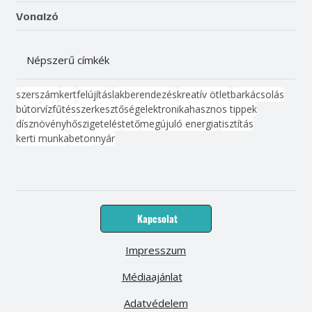
Vonalzó
Népszerű címkék
szerszám
kert
felújítás
lakberendezés
kreatív ötlet
barkácsolás
bútor
víz
fűtés
szerkesztőség
elektronika
hasznos tippek
dísznövény
hőszigetelés
tető
megújuló energia
tisztítás
kerti munka
beton
nyár
Kapcsolat
Impresszum
Médiaajánlat
Adatvédelem