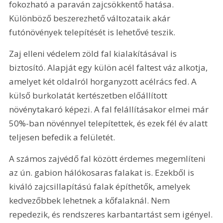
fokozható a paraván zajcsökkentő hatása. 
Különböző beszerezhető változataik akár 
futónövények telepítését is lehetővé teszik.
Zaj elleni védelem zöld fal kialakításával is 
biztosító. Alapját egy külön acél faltest váz alkotja, 
amelyet két oldalról horganyzott acélrács fed. A 
külső burkolatát kertészetben előállított 
növénytakaró képezi. A fal felállításakor elmei már 
50%-ban növénnyel telepítettek, és ezek fél év alatt 
teljesen befedik a felületét. 
A számos zajvédő fal között érdemes megemlíteni 
az ún. gabion hálókosaras falakat is. Ezekből is 
kiváló zajcsillapítású falak építhetők, amelyek 
kedvezőbbek lehetnek a kőfalaknál. Nem 
repedezik, és rendszeres karbantartást sem igényel.