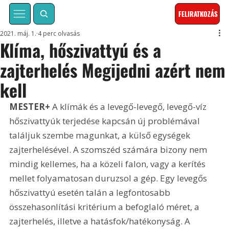
FELIRATKOZÁS
2021. máj. 1.
4 perc olvasás
Klíma, hőszivattyú és a
zajterhelés Megijedni azért nem
kell
MESTER+
 A klímák és a levegő-levegő, levegő-víz 
hőszivattyúk terjedése kapcsán új problémával 
találjuk szembe magunkat, a külső egységek 
zajterhelésével. A szomszéd számára bizony nem 
mindig kellemes, ha a közeli falon, vagy a kerítés 
mellet folyamatosan duruzsol a gép. Egy levegős 
hőszivattyú esetén talán a legfontosabb 
összehasonlítási kritérium a befoglaló méret, a 
zajterhelés, illetve a hatásfok/hatékonyság. A 