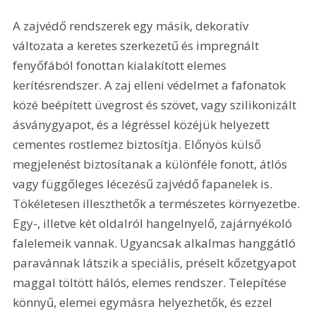
A zajvédő rendszerek egy másik, dekoratív 
változata a keretes szerkezetű és impregnált 
fenyőfából fonottan kialakított elemes 
kerítésrendszer. A zaj elleni védelmet a fafonatok 
közé beépített üvegrost és szövet, vagy szilikonizált 
ásványgyapot, és a légréssel közéjük helyezett 
cementes rostlemez biztosítja. Előnyös külső 
megjelenést biztosítanak a különféle fonott, átlós 
vagy függőleges lécezésű zajvédő fapanelek is. 
Tökéletesen illeszthetők a természetes környezetbe. 
Egy-, illetve két oldalról hangelnyelő, zajárnyékoló 
falelemeik vannak. Ugyancsak alkalmas hanggátló 
paravánnak látszik a speciális, préselt kőzetgyapot 
maggal töltött hálós, elemes rendszer. Telepítése 
könnyű, elemei egymásra helyezhetők, és ezzel 