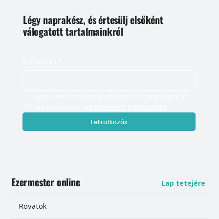
Légy naprakész, és értesülj elsőként
válogatott tartalmainkról
E-mail cím
*
Igen, szeretnék feliratkozni, és elfogadom az 
adatkezelést. 
Adatvédelmi tájékoztató
Feliratkozás
Ezermester online
Lap tetejére
Rovatok