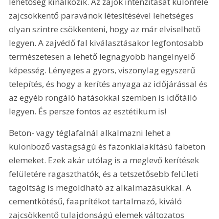
lehetőség kínálkozik. Az zajok intenzitását különféle 
zajcsökkentő paravánok létesítésével lehetséges 
olyan szintre csökkenteni, hogy az már elviselhető 
legyen. A zajvédő fal kiválasztásakor legfontosabb 
természetesen a lehető legnagyobb hangelnyelő 
képesség. Lényeges a gyors, viszonylag egyszerű 
telepítés, és hogy a kerítés anyaga az időjárással és 
az egyéb rongáló hatásokkal szemben is időtálló 
legyen. És persze fontos az esztétikum is!
Beton- vagy téglafalnál alkalmazni lehet a 
különböző vastagságú és fazonkialakítású fabeton 
elemeket. Ezek akár utólag is a meglevő kerítések 
felületére ragaszthatók, és a tetszetősebb felületi 
tagoltság is megoldható az alkalmazásukkal. A 
cementkötésű, faaprítékot tartalmazó, kiváló 
zajcsökkentő tulajdonságú elemek változatos 