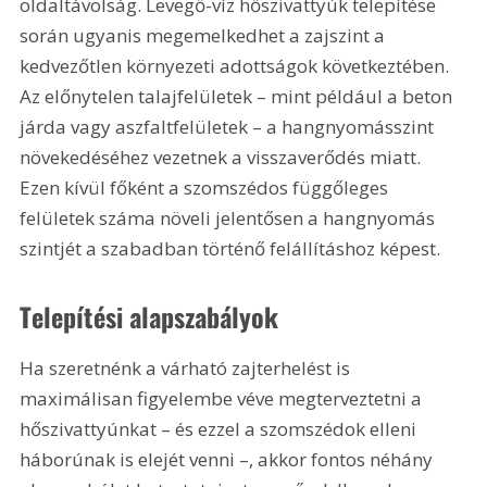
oldaltávolság. Levegő-víz hőszivattyúk telepítése 
során ugyanis megemelkedhet a zajszint a 
kedvezőtlen környezeti adottságok következtében. 
Az előnytelen talajfelületek – mint például a beton 
járda vagy aszfaltfelületek – a hangnyomásszint 
növekedéséhez vezetnek a visszaverődés miatt. 
Ezen kívül főként a szomszédos függőleges 
felületek száma növeli jelentősen a hangnyomás 
szintjét a szabadban történő felállításhoz képest.
Telepítési alapszabályok
Ha szeretnénk a várható zajterhelést is 
maximálisan figyelembe véve megterveztetni a 
hőszivattyúnkat – és ezzel a szomszédok elleni 
háborúnak is elejét venni –, akkor fontos néhány 