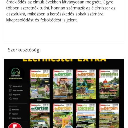
érdeklődés az elmúlt években látványosan megnőtt. Egyre
többen szeretnék tudni, honnan származik az élelmiszer az
l
asztalukra, miközben a kertészkedés sokak számára
kikapcsolódást és feltöltődést is jelent.
é
d
Szerkesztőségi