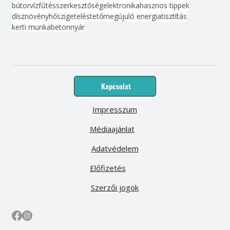
bútor
víz
fűtés
szerkesztőség
elektronika
hasznos tippek
dísznövény
hőszigetelés
tető
megújuló energia
tisztítás
kerti munka
beton
nyár
Kapcsolat
Impresszum
Médiaajánlat
Adatvédelem
Előfizetés
Szerzői jogok