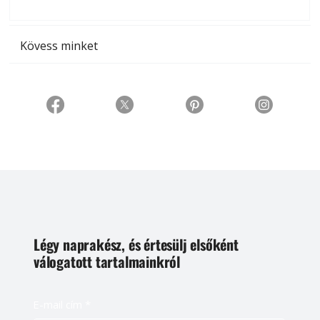
t
Kövess minket
Légy naprakész, és értesülj elsőként
válogatott tartalmainkról
E-mail cím
*