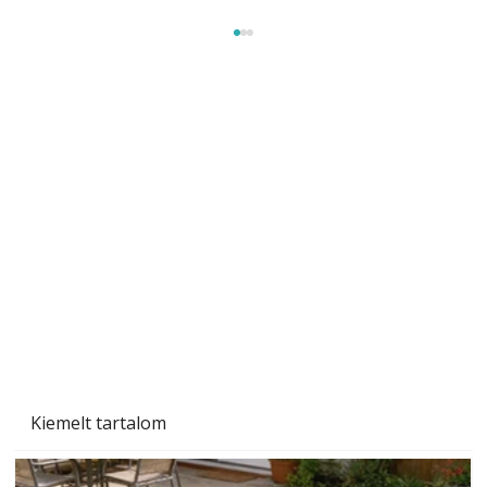
A varrógép és a varrás
Kiemelt tartalom