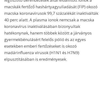
légtisztító berendezések által előállított ionok a 
macskák fertőző hashártyagyulladását (FIP) okozó 
macska koronavírusok 99,7 százalékát inaktiválták 
40 perc alatt. A plasma ionok nemcsak a macska 
koronavírus inaktiválásában bizonyultak 
hatékonynak, hanem többek között a járványos 
gyermekbénulásért felelős pólió és az egyes 
esetekben emberi fertőzéseket is okozó 
madárinfluenza vírusok (H1N1 és H7N9) 
elpusztításában is eredmé­nyesek.