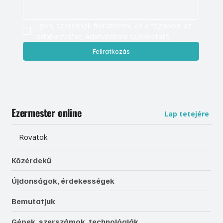
Igen, szeretnék feliratkozni, és elfogadom az 
adatkezelést. 
Adatvédelmi tájékoztató
Feliratkozás
Ezermester online
Lap tetejére
Rovatok
Közérdekű
Újdonságok, érdekességek
Bemutatjuk
Gépek, szerszámok, technológiák