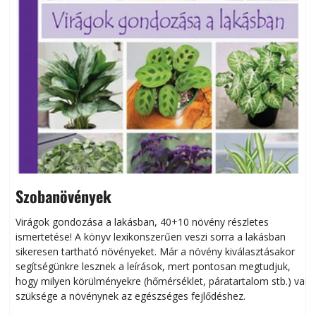
Szobanövények
Virágok gondozása a lakásban, 40+10 növény részletes
ismertetése! A könyv lexikonszerűen veszi sorra a lakásban
s
sikeresen tart­ha­tó növényeket. Már a növény kiválasztásakor
h
segítségünkre lesznek a leírások, mert pontosan megtudjuk,
k
hogy milyen körülményekre (hőmérséklet, páratartalom stb.) van
szüksége a növénynek az egészséges fejlődéshez.