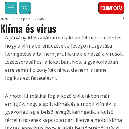
FELIRATKOZÁS
2020. jún. 8.
3 perc olvasás
Klíma és vírus
A járvány időszakában sokakban felmerül a kérdés, 
hogy a klímaberendezések a levegő mozgatása, 
keringetése által nem járulhatnak-e hozzá a vírusok 
„szétszórásához” a lakásban. Nos, a gyakorlatban 
erre semmi bizonyíték nincs, de nem is lenne 
logikus ezt feltételezni.
A mobil klímákkal foglalkozó cikkünkben már 
említjük, hogy a split klímák és a mobil klímák is 
gyakorlatilag a belső levegőt keringetik, a külső 
térrel nincsenek kapcsolatban, illetve a mobil klíma 
is csak annyiban, hogy a lakás belső teréből szív ki 