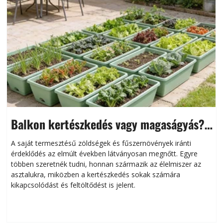
Balkon kertészkedés vagy magaságyás?
Helytakarékos kertészkedés
A saját termesztésű zöldségek és fűszernövények iránti
érdeklődés az elmúlt években látványosan megnőtt. Egyre
többen szeretnék tudni, honnan származik az élelmiszer az
l
asztalukra, miközben a kertészkedés sokak számára
kikapcsolódást és feltöltődést is jelent.
é
d