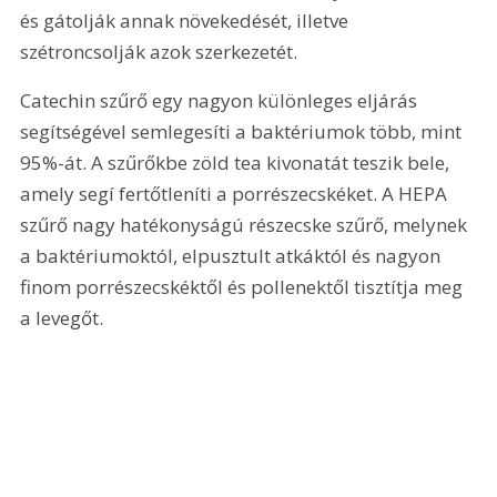
és gátolják annak növekedését, illetve 
szétroncsolják azok szerkezetét.
Catechin szűrő egy nagyon különleges eljárás 
segítségével semlegesíti a baktériumok több, mint 
95%-át. A szűrőkbe zöld tea kivonatát teszik bele, 
amely segí fertőtleníti a porrészecskéket. A HEPA 
szűrő nagy hatékonyságú részecske szűrő, melynek 
a baktériumoktól, elpusztult atkáktól és nagyon 
finom porrészecskéktől és pollenektől tisztítja meg 
a levegőt.