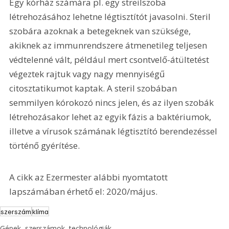
Egy kórház számára pl. egy streilszoba 
létrehozásához lehetne légtisztítót javasolni. Steril 
szobára azoknak a betegeknek van szüksége, 
akiknek az immunrendszere átmenetileg teljesen 
védtelenné vált, például mert csontvelő-átültetést 
végeztek rajtuk vagy nagy mennyiségű 
citosztatikumot kaptak. A steril szobában 
semmilyen kórokozó nincs jelen, és az ilyen szobák 
létrehozásakor lehet az egyik fázis a baktériumok, 
illetve a vírusok számának légtisztító berendezéssel 
történő gyérítése.
A cikk az Ezermester alábbi nyomtatott 
lapszámában érhető el: 2020/május.
szerszám
klíma
Gépek, szerszámok, technológiák