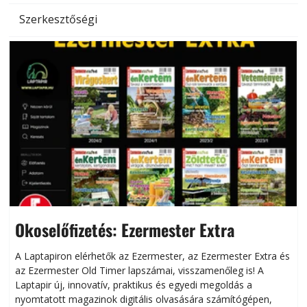
Szerkesztőségi
Okoselőfizetés: Ezermester Extra
A Laptapiron elérhetők az Ezermester, az Ezermester Extra és
az Ezermester Old Timer lapszámai, visszamenőleg is! A
Laptapir új, innovatív, praktikus és egyedi megoldás a
L
nyomtatott magazinok digitális olvasására számítógépen,