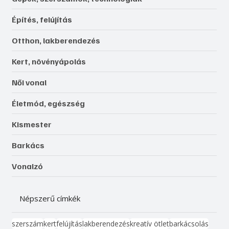
Építés, felújítás
Otthon, lakberendezés
Kert, növényápolás
Női vonal
Életmód, egészség
Kismester
Barkács
Vonalzó
Népszerű címkék
szerszám
kert
felújítás
lakberendezés
kreatív ötlet
barkácsolás