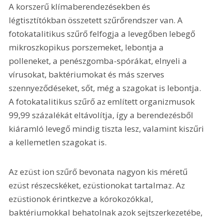
A korszerű klímaberendezésekben és 
légtisztítókban összetett szűrőrendszer van. A 
fotokatalitikus szűrő felfogja a levegőben lebegő 
mikroszkopikus porszemeket, lebontja a 
polleneket, a penészgomba-spórákat, elnyeli a 
vírusokat, baktériumokat és más szerves 
szennyeződéseket, sőt, még a szagokat is lebontja. 
A fotokatalitikus szűrő az említett organizmusok 
99,99 százalékát eltávolítja, így a berendezésből 
kiáramló levegő mindig tiszta lesz, valamint kiszűri 
a kellemetlen szagokat is.
Az ezüst ion szűrő bevonata nagyon kis méretű 
ezüst részecskéket, ezüstionokat tartalmaz. Az 
ezüstionok érintkezve a kórokozókkal, 
baktériumokkal behatolnak azok sejtszerkezetébe, 