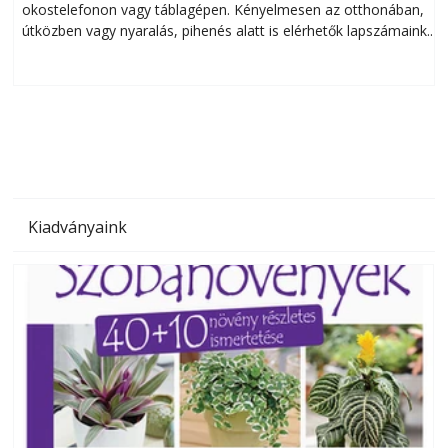
okostelefonon vagy táblagépen. Kényelmesen az otthonában,
útközben vagy nyaralás, pihenés alatt is elérhetők lapszámaink.
ú
Bárhol, bármikor, akár külföldön élve vagy dolgozva is
B
olvashatók az Ezermester lapszámai. A Laptapir kényelmes
megoldás, mert: – t
Kiadványaink