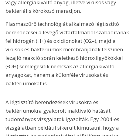
vagy allergiakiváltó anyag, illetve vírusos vagy 
bakteriális kórokozó maradjon.
Plasmaszűrő technológiát alkalmazó légtisztító 
berendezései a levegő víztartalmából szabadítanak 
fel hidrogén (H+) és oxidionokat (O2–), majd a 
vírusok és baktériumok membránjának felszínén 
lezajló reakció során keletkező hidroxilgyökökkel 
(•OH) semlegesítik nemcsak az allergiakiváltó 
anyagokat, hanem a különféle vírusokat és 
baktériumokat is.
A légtisztító berendezések vírusokra és 
baktériumokra gyakorolt inaktiváló hatását 
tudományos vizsgálatok igazolták. Egy 2004-es 
vizsgálatban például sikerült kimutatni, hogy a 