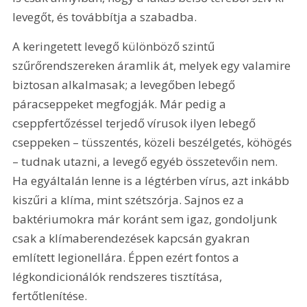
levegőt, és továbbítja a szabadba.
A keringetett levegő különböző szintű 
szűrőrendszereken áramlik át, melyek egy valamire 
biztosan alkalmasak; a levegőben lebegő 
páracseppeket megfogják. Már pedig a 
cseppfertőzéssel terjedő vírusok ilyen lebegő 
cseppeken – tüsszentés, közeli beszélgetés, köhögés 
– tudnak utazni, a levegő egyéb összetevőin nem. 
Ha egyáltalán lenne is a légtérben vírus, azt inkább 
kiszűri a klíma, mint szétszórja. Sajnos ez a 
baktériumokra már koránt sem igaz, gondoljunk 
csak a klímaberendezések kapcsán gyakran 
említett legionellára. Éppen ezért fontos a 
légkondicionálók rendszeres tisztítása, 
fertőtlenítése.