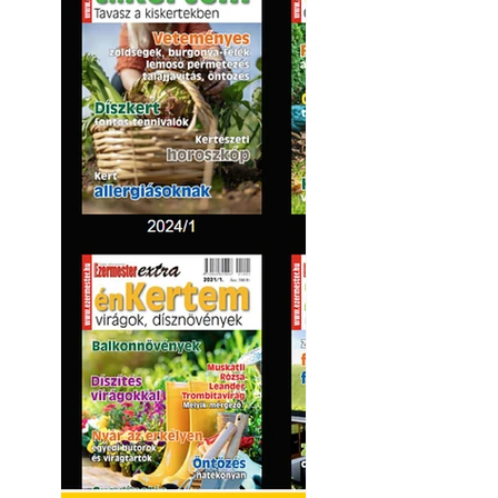
Kültéri hűtés: ho
a teraszt és a ker