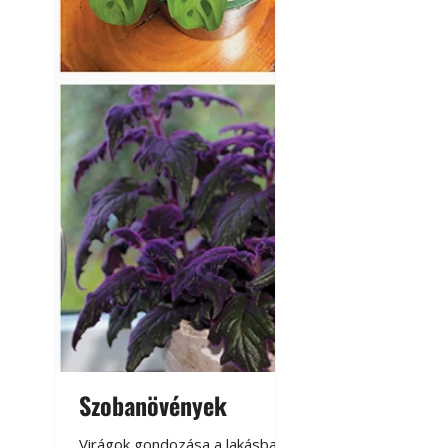
Szobanövények
Virágoskert: k
teraszon, laká
Virágok gondozása a lakásban,