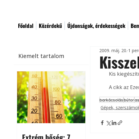
Főoldal
Közérdekű
Újdonságok, érdekességek
Bem
2009. máj. 20.
1 per
Kissze
Kiemelt tartalom
Kis kiegészít
A cikk az Ez
barkácsolás
bútor
as
Gépek, szerszámok
Extrém hőség: 7