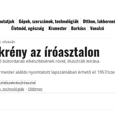
utatjuk
Gépek, szerszámok, technológiák
Otthon, lakberen
Életmód, egészség
Kismester
Barkács
Vonalzó
c olvasás
krény az íróasztalon
ő bútordarab elkészítésének rövid, illusztrált leírása. 
ermester alábbi nyomtatott lapszámában érhető el: 1957/sz
ztal
szekrény
íróasztal
, technológiák
Oldtimer