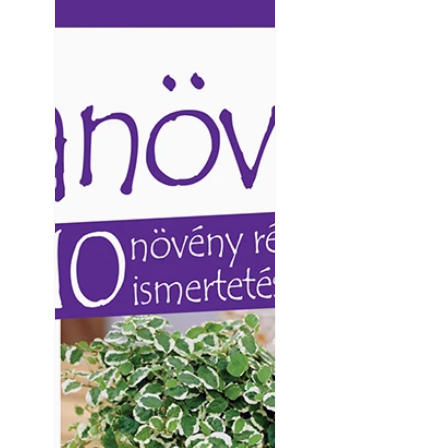
Ezermester lapszámai. A
Ezermester lapszámai
Laptapir kényelmes megoldás,
Laptapir kényelmes 
mert: – t
mert: – t