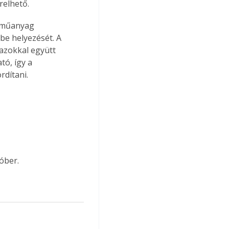
relhető.
E műanyag 
e helyezését. A 
azokkal együtt 
ó, így a 
rdítani.
óber.