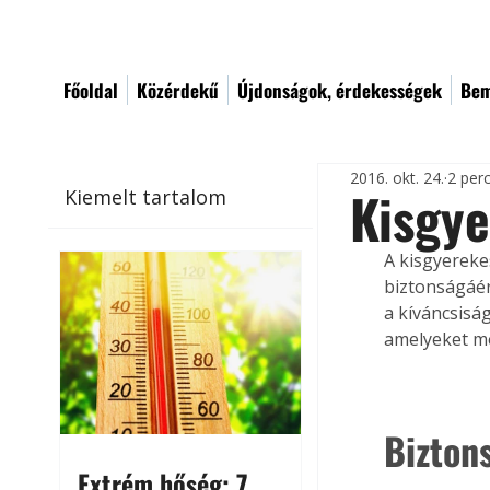
Főoldal
Közérdekű
Újdonságok, érdekességek
Bem
2016. okt. 24.
2 per
Kisgye
Kiemelt tartalom
A kisgyereke
biztonságáér
a kíváncsisá
amelyeket mo
Bizton
Extrém hőség: 7