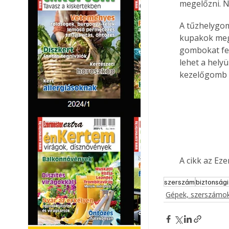
megelőzni. N
A tűzhelygom
kupakok mega
gombokat fed
lehet a hely
kezelőgomb f
A cikk az Ez
szerszám
biztonsági
Gépek, szerszámok