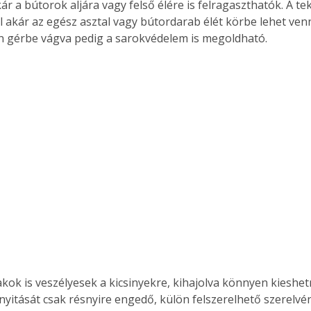
kár a bútorok aljára vagy felső élére is felragaszthatók. A 
 akár az egész asztal vagy bútordarab élét körbe lehet venni
 gérbe vágva pedig a sarokvédelem is megoldható.
akok is veszélyesek a kicsinyekre, kihajolva könnyen kieshet
nyitását csak résnyire engedő, külön felszerelhető szerelvén