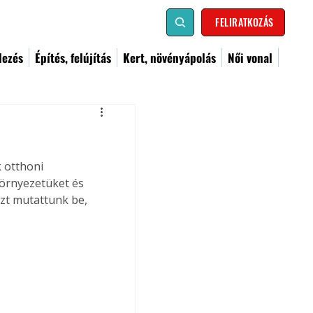
FELIRATKOZÁS
dezés
Építés, felújítás
Kert, növényápolás
Női vonal
 otthoni 
környezetüket és 
zt mutattunk be, 