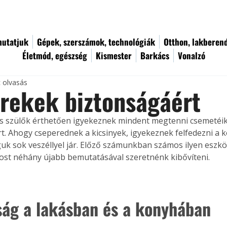
utatjuk
Gépek, szerszámok, technológiák
Otthon, lakberen
Életmód, egészség
Kismester
Barkács
Vonalzó
c olvasás
rekek biztonságáért
s szülők érthetően igyekeznek mindent megtenni csemetéik
t. Ahogy cseperednek a kicsinyek, igyekeznek felfedezni a 
guk sok veszéllyel jár. Előző számunkban számos ilyen eszkö
st néhány újabb bemutatásával szeretnénk kibővíteni.
ság a lakásban és a konyhában