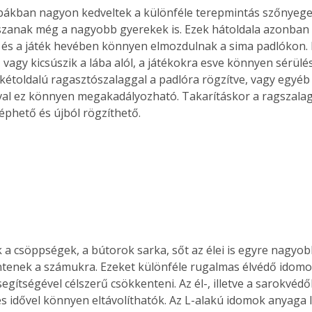
bákban nagyon kedveltek a különféle terepmintás szőnyege
zanak még a nagyobb gyerekek is. Ezek hátoldala azonban 
 és a játék hevében könnyen elmozdulnak a sima padlókon. 
, vagy kicsúszik a lába alól, a játékokra esve könnyen sérül
kétoldalú ragasztószalaggal a padlóra rögzítve, vagy egyéb
al ez könnyen megakadályozható. Takarításkor a ragszalag
éphető és újból rögzíthető.
a csöppségek, a bútorok sarka, sőt az élei is egyre nagyobb
entenek a számukra. Ezeket különféle rugalmas élvédő idomo
gítségével célszerű csökkenteni. Az él-, illetve a sarokvédő
s idővel könnyen eltávolíthatók. Az L-alakú idomok anyaga l