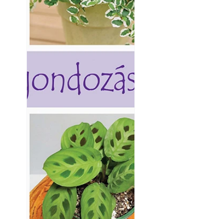
Kültéri hűtés: ho
a teraszt és a ker