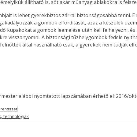
émelyikük állítható is, sőt akár műanyag ablakokra is felsze
bjait is lehet gyerekbiztos zárral biztonságosabbá tenni. 
kadályozzák a gombok elfordítását, azaz a készülék üzemb
ő kupakokat a gombok leemelése után kell felhelyezni, és 
ükre visszanyomni. A biztonsági tűzhelygombok fedele nyithat
elnőttek által használható csak, a gyerekek nem tudják elfo
ermester alábbi nyomtatott lapszámában érhető el: 2016/okt
 rendszer
, technológiák