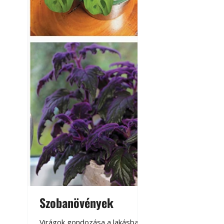
Szobanövények
Virágoskert: k
teraszon, laká
Virágok gondozása a lakásban,