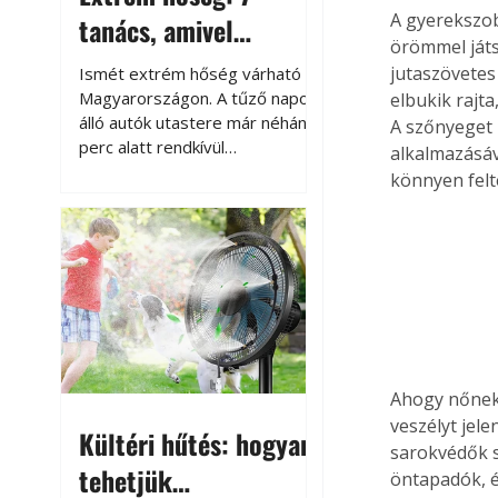
A gyerekszo
tanács, amivel
örömmel játs
megóvhatjuk
jutaszövetes
Ismét extrém hőség várható
autónkat a nyári
Magyarországon. A tűző napon
elbukik rajta
álló autók utastere már néhány
A szőnyeget 
károktól
perc alatt rendkívül
alkalmazásáv
felmelegszik, és rövid időn belül
könnyen felt
akár a 60-70 °C-ot is
megközelítheti. Ez nemcsak a
beszállást teszi kellemetlenné,
hanem az autó állapotára és a
benne hagyott tárgyakra is
káros hatással lehet. Néhány
egyszerű óvintézkedéssel
azonban jelentősen
csökkenthetjük a hőség káros
Ahogy nőnek 
hatásait.
veszélyt jel
Kültéri hűtés: hogyan
sarokvédők se
tehetjük
öntapadók, é