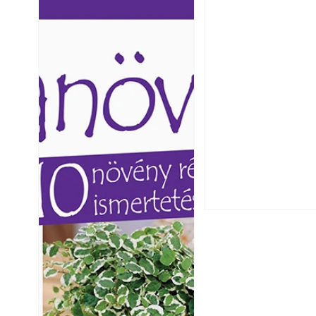
Ezermester lapszámai. A
Ezermester lapszámai
Laptapir kényelmes megoldás,
Laptapir kényelmes 
mert: – t
mert: – t
Csatornaszag a h
megoldások