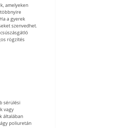
k, amelyeken 
többnyire 
Ha a gyerek 
éseket szenvedhet. 
 csúszásgátló 
os rögzítés 
 sérülési 
k vagy 
k általában 
ágy poliuretán 