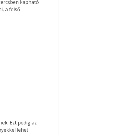
tekercsben kapható 
, a felső 
nek. Ezt pedig az 
yekkel lehet 