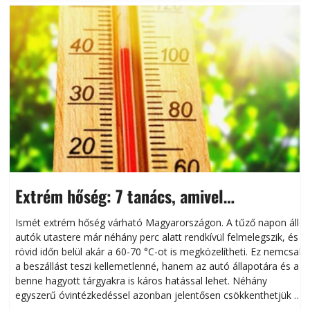
Extrém hőség: 7 tanács, amivel
megóvhatjuk autónkat a nyári károktól
Ismét extrém hőség várható Magyarországon. A tűző napon álló
autók utastere már néhány perc alatt rendkívül felmelegszik, és
rövid időn belül akár a 60-70 °C-ot is megközelítheti. Ez nemcsak
n
a beszállást teszi kellemetlenné, hanem az autó állapotára és a
benne hagyott tárgyakra is káros hatással lehet. Néhány
egyszerű óvintézkedéssel azonban jelentősen csökkenthetjük a
hőség káros hatásait.