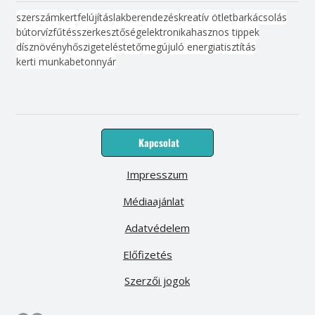
szerszám
kert
felújítás
lakberendezés
kreatív ötlet
barkácsolás
bútor
víz
fűtés
szerkesztőség
elektronika
hasznos tippek
dísznövény
hőszigetelés
tető
megújuló energia
tisztítás
kerti munka
beton
nyár
Kapcsolat
Impresszum
Médiaajánlat
Adatvédelem
Előfizetés
Szerzői jogok