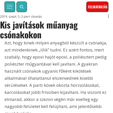
FELIRATKOZÁS
2019. szept. 5.
2 perc olvasás
Kis javítások műanyag
csónakokon
Azt, hogy kinek milyen anyagból készült a csónakja, 
azt mindenkinek „illik” tudni. Ez azért fontos, mert 
szabály, hogy epoxi hajót epoxi, a poliésztert pedig 
poliészter műgyantával kell javítani. A gyakran 
használt csónakok ugyanis főként kikötések 
alkalmával óhatatlanul elszenvednek kisebb 
sérüléseket. A parti kövek okozta horzsolásokat, 
karcolásokat jobb frissiben kijavítani. Ha viszont ez 
elmarad, akkor a szezon végén már esetleg egy 
nagyobb felületet kell felújítani, ami jelentősebb 