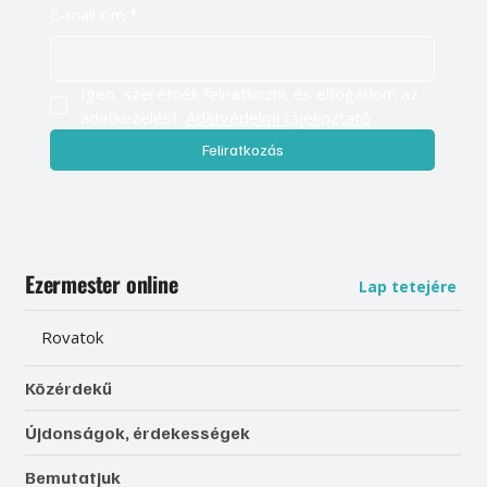
E-mail cím
*
Igen, szeretnék feliratkozni, és elfogadom az 
adatkezelést. 
Adatvédelmi tájékoztató
Feliratkozás
Ezermester online
Lap tetejére
Rovatok
Közérdekű
Újdonságok, érdekességek
Bemutatjuk