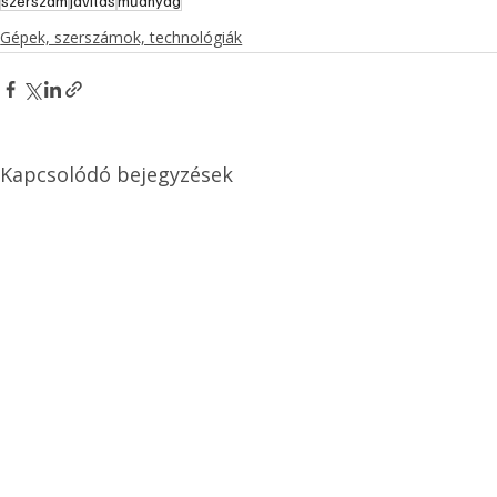
szerszám
javítás
műanyag
Gépek, szerszámok, technológiák
Kapcsolódó bejegyzések