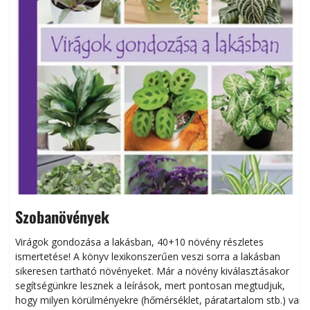
Szobanövények
Virágok gondozása a lakásban, 40+10 növény részletes
ismertetése! A könyv lexikonszerűen veszi sorra a lakásban
s
sikeresen tart­ha­tó növényeket. Már a növény kiválasztásakor
h
segítségünkre lesznek a leírások, mert pontosan megtudjuk,
k
hogy milyen körülményekre (hőmérséklet, páratartalom stb.) van