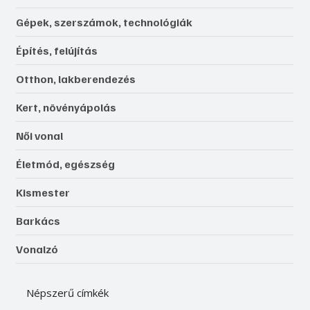
Gépek, szerszámok, technológiák
Építés, felújítás
Otthon, lakberendezés
Kert, növényápolás
Női vonal
Életmód, egészség
Kismester
Barkács
Vonalzó
Népszerű címkék