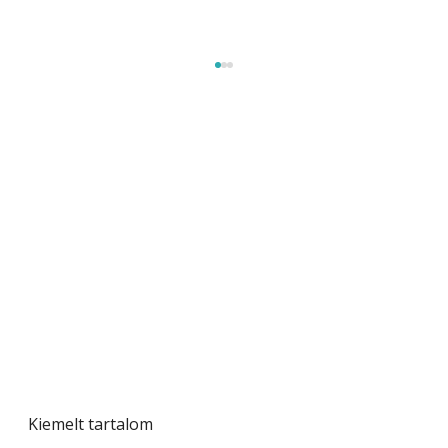
A varrógép és a varrás
Kiemelt tartalom