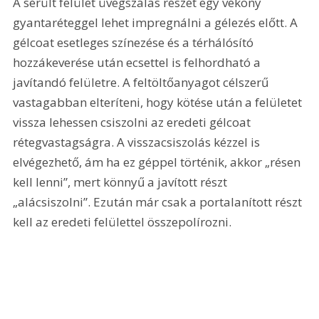
A sérült felület üvegszálas részét egy vékony 
gyantaréteggel lehet impregnálni a gélezés előtt. A 
gélcoat esetleges színezése és a térhálósító 
hozzákeverése után ecsettel is felhordható a 
javítandó felületre. A feltöltőanyagot célszerű 
vastagabban elteríteni, hogy kötése után a felületet 
vissza lehessen csiszolni az eredeti gélcoat 
rétegvastagságra. A visszacsiszolás kézzel is 
elvégezhető, ám ha ez géppel történik, akkor „résen 
kell lenni”, mert könnyű a javított részt 
„alácsiszolni”. Ezután már csak a portalanított részt 
kell az eredeti felülettel összepolírozni.