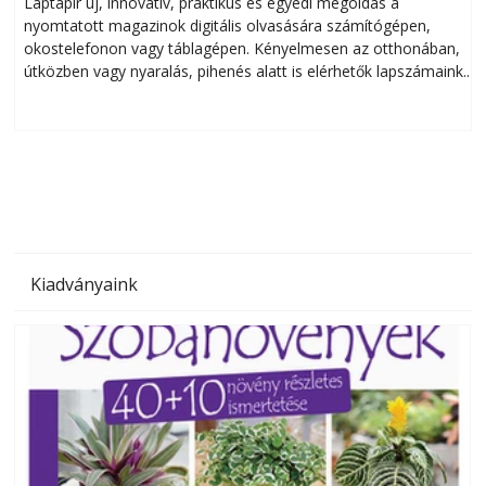
Laptapir új, innovatív, praktikus és egyedi megoldás a
L
nyomtatott magazinok digitális olvasására számítógépen,
okostelefonon vagy táblagépen. Kényelmesen az otthonában,
útközben vagy nyaralás, pihenés alatt is elérhetők lapszámaink.
ú
Bárhol, bármikor, akár külföldön élve vagy dolgozva is
B
olvashatók az Ezermester lapszámai. A Laptapir kényelmes
megoldás, mert: – t
Kiadványaink