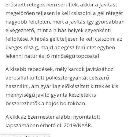
erősített rétegek nem sérültek, akkor a javítást 
megelőzően teljesen le kell csiszolni a gél rétegét 
nagyobb felületen, mert a javítás így gyorsabban 
elvégezhető, mint a hibás helyek egyenkénti 
feltöltése. A hibás gélt teljesen le kell csiszolni az 
üveges részig, majd az egész felületet egyben 
lekenni natúr és jó minőségű topcoatal.
A kisebb repedések, mély karcok javításához 
aerosillal töltött poliésztergyantát célszerű 
használni, ám gyárilag előkészített kittek és kis 
mennyiségű javító gyanta készletek is 
beszerezhetők a hajós boltokban.
A cikk az Ezermester alábbi nyomtatott 
lapszámában érhető el: 2019/NYÁR.