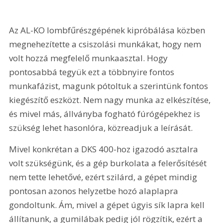
Az AL-KO lombfűrészgépének kipróbálása közben 
megnehezítette a csiszolási munkákat, hogy nem 
volt hozzá megfelelő munkaasztal. Hogy 
pontosabbá tegyük ezt a többnyire fontos 
munkafázist, magunk pótoltuk a szerintünk fontos 
kiegészítő eszközt. Nem nagy munka az elkészítése, 
és mivel más, állványba fogható fúrógépekhez is 
szükség lehet hasonlóra, közreadjuk a leírását. 
Mivel konkrétan a DKS 400-hoz igazodó asztalra 
volt szükségünk, és a gép burkolata a felerősítését 
nem tette lehetővé, ezért szilárd, a gépet mindig 
pontosan azonos helyzetbe hozó alaplapra 
gondoltunk. Ám, mivel a gépet úgyis sík lapra kell 
állítanunk, a gumilábak pedig jól rögzítik, ezért a 