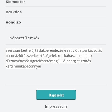
Kismester
Barkács
Vonalzó
Népszerű címkék
szerszám
kert
felújítás
lakberendezés
kreatív ötlet
barkácsolás
bútor
víz
fűtés
szerkesztőség
elektronika
hasznos tippek
dísznövény
hőszigetelés
tető
megújuló energia
tisztítás
kerti munka
beton
nyár
Kapcsolat
Impresszum