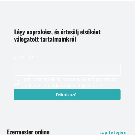
Légy naprakész, és értesülj elsőként
válogatott tartalmainkról
E-mail cím
*
Igen, szeretnék feliratkozni, és elfogadom az 
adatkezelést. 
Adatvédelmi tájékoztató
Feliratkozás
Ezermester online
Lap tetejére