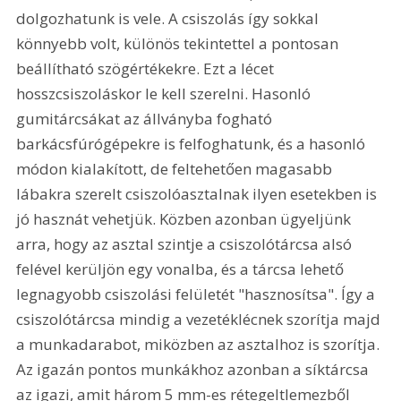
dolgozhatunk is vele. A csiszolás így sokkal 
könnyebb volt, különös tekintettel a pontosan 
beállítható szögértékekre. Ezt a lécet 
hosszcsiszoláskor le kell szerelni. Hasonló 
gumitárcsákat az állványba fogható 
barkácsfúrógépekre is felfoghatunk, és a hasonló 
módon kialakított, de feltehetően magasabb 
lábakra szerelt csiszolóasztalnak ilyen esetekben is 
jó hasznát vehetjük. Közben azonban ügyeljünk 
arra, hogy az asztal szintje a csiszolótárcsa alsó 
felével kerüljön egy vonalba, és a tárcsa lehető 
legnagyobb csiszolási felületét "hasznosítsa". Így a 
csiszolótárcsa mindig a vezetéklécnek szorítja majd 
a munkadarabot, miközben az asztalhoz is szorítja. 
Az igazán pontos munkákhoz azonban a síktárcsa 
az igazi, amit három 5 mm-es rétegeltlemezből 