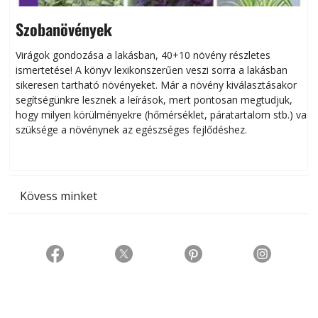
Szobanövények
Virágok gondozása a lakásban, 40+10 növény részletes
ismertetése! A könyv lexikonszerűen veszi sorra a lakásban
s
sikeresen tart­ha­tó növényeket. Már a növény kiválasztásakor
h
segítségünkre lesznek a leírások, mert pontosan megtudjuk,
k
hogy milyen körülményekre (hőmérséklet, páratartalom stb.) van
szüksége a növénynek az egészséges fejlődéshez.
t
Kövess minket