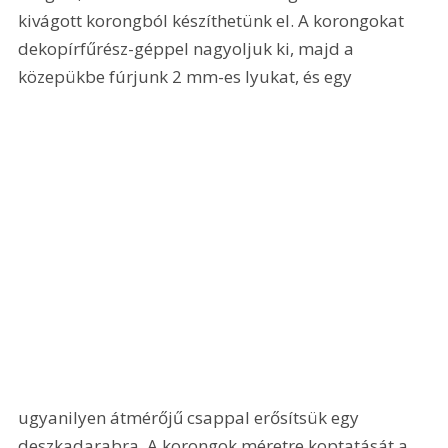
kivágott korongból készíthetünk el. A korongokat 
dekopírfűrész-géppel nagyoljuk ki, majd a 
közepükbe fúrjunk 2 mm-es lyukat, és egy 
ugyanilyen átmérőjű csappal erősítsük egy 
deszkadarabra. A korongok méretre koptatását a 