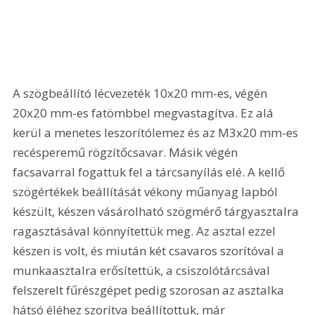
A szögbeállító lécvezeték 10x20 mm-es, végén 
20x20 mm-es fatömbbel megvastagítva. Ez alá 
kerül a menetes leszorítólemez és az M3x20 mm-es 
recésperemű rögzítőcsavar. Másik végén 
facsavarral fogattuk fel a tárcsanyílás elé. A kellő 
szögértékek beállítását vékony műanyag lapból 
készült, készen vásárolható szögmérő tárgyasztalra 
ragasztásával könnyítettük meg. Az asztal ezzel 
készen is volt, és miután két csavaros szorítóval a 
munkaasztalra erősítettük, a csiszolótárcsával 
felszerelt fűrészgépet pedig szorosan az asztalka 
hátsó éléhez szorítva beállítottuk, már 