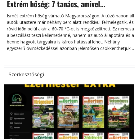
Extrém hőség: 7 tanács, amivel
megóvhatjuk autónkat a nyári károktól
Ismét extrém hőség várható Magyarországon. A tűző napon álló
autók utastere már néhány perc alatt rendkívül felmelegszik, és
rövid időn belül akár a 60-70 °C-ot is megközelítheti. Ez nemcsak
n
a beszállást teszi kellemetlenné, hanem az autó állapotára és a
benne hagyott tárgyakra is káros hatással lehet. Néhány
egyszerű óvintézkedéssel azonban jelentősen csökkenthetjük a
hőség káros hatásait.
l
Szerkesztőségi