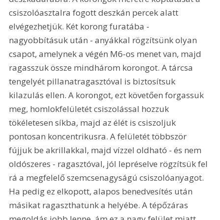
csiszolóasztalra fogott deszkán percek alatt 
elvégezhetjük. Két korong furatába - 
nagyobbításuk után - anyákkal rögzítsünk olyan 
csapot, amelynek a végén M6-os menet van, majd 
ragasszuk össze mindhárom korongot. A tárcsa 
tengelyét pillanatragasztóval is biztosítsuk 
kilazulás ellen. A korongot, ezt követően forgassuk 
meg, homlokfelületét csiszolással hozzuk 
tökéletesen síkba, majd az élét is csiszoljuk 
pontosan koncentrikusra. A felületét többször 
fújjuk be akrillakkal, majd vízzel oldható - és nem 
oldószeres - ragasztóval, jól lepréselve rögzítsük fel 
rá a megfelelő szemcsenagyságú csiszolóanyagot. 
Ha pedig ez elkopott, alapos benedvesítés után 
másikat ragaszthatunk a helyébe. A tépőzáras 
megoldás jobb lenne, ám ez a nagy felület miatt 