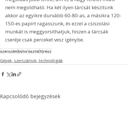
nem megoldható. Ha két ilyen tárcsát készítünk 
akkor az egyikre durvább 60-80-as, a másikra 120-
150-es papírt ragasszunk, és ezzel a csiszolási 
munkát is meggyorsíthatjuk, hiszen a tárcsák 
cseréje csak perceket vesz igénybe. 
szerszám
bútor
asztal
fűrész
Gépek, szerszámok, technológiák
Kapcsolódó bejegyzések