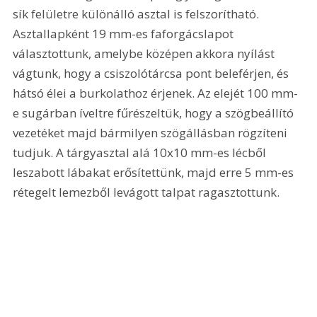
sík felületre különálló asztal is felszorítható. 
Asztallapként 19 mm-es faforgácslapot 
választottunk, amelybe középen akkora nyílást 
vágtunk, hogy a csiszolótárcsa pont beleférjen, és 
hátsó élei a burkolathoz érjenek. Az elejét 100 mm-
e sugárban íveltre fűrészeltük, hogy a szögbeállító 
vezetéket majd bármilyen szögállásban rögzíteni 
tudjuk. A tárgyasztal alá 10x10 mm-es lécből 
leszabott lábakat erősítettünk, majd erre 5 mm-es 
rétegelt lemezből levágott talpat ragasztottunk. 