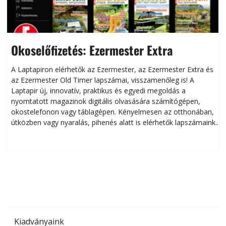
Okoselőfizetés: Ezermester Extra
A Laptapiron elérhetők az Ezermester, az Ezermester Extra és
az Ezermester Old Timer lapszámai, visszamenőleg is! A
Laptapir új, innovatív, praktikus és egyedi megoldás a
L
nyomtatott magazinok digitális olvasására számítógépen,
okostelefonon vagy táblagépen. Kényelmesen az otthonában,
útközben vagy nyaralás, pihenés alatt is elérhetők lapszámaink.
ú
Bárhol, bármikor, akár külföldön élve vagy dolgozva is
B
olvashatók az Ezermester lapszámai. A Laptapir kényelmes
megoldás, mert: – t
Kiadványaink