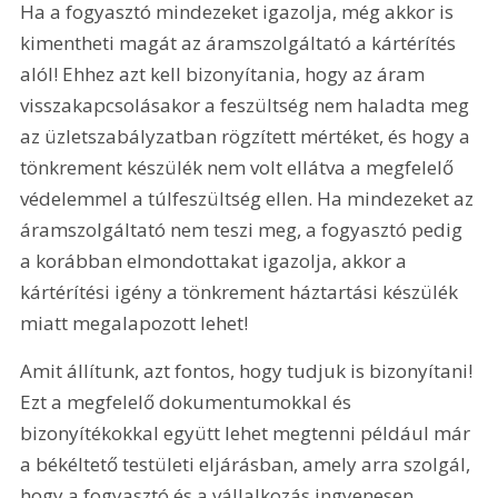
Ha a fogyasztó mindezeket igazolja, még akkor is 
kimentheti magát az áramszolgáltató a kártérítés 
alól! Ehhez azt kell bizonyítania, hogy az áram 
visszakapcsolásakor a feszültség nem haladta meg 
az üzletszabályzatban rögzített mértéket, és hogy a 
tönkrement készülék nem volt ellátva a megfelelő 
védelemmel a túlfeszültség ellen. Ha mindezeket az 
áramszolgáltató nem teszi meg, a fogyasztó pedig 
a korábban elmondottakat igazolja, akkor a 
kártérítési igény a tönkrement háztartási készülék 
miatt megalapozott lehet!
Amit állítunk, azt fontos, hogy tudjuk is bizonyítani! 
Ezt a megfelelő dokumentumokkal és 
bizonyítékokkal együtt lehet megtenni például már 
a békéltető testületi eljárásban, amely arra szolgál, 
hogy a fogyasztó és a vállalkozás ingyenesen, 