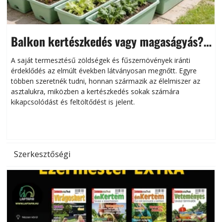
Balkon kertészkedés vagy magaságyás?
Helytakarékos kertészkedés
A saját termesztésű zöldségek és fűszernövények iránti
érdeklődés az elmúlt években látványosan megnőtt. Egyre
többen szeretnék tudni, honnan származik az élelmiszer az
l
asztalukra, miközben a kertészkedés sokak számára
kikapcsolódást és feltöltődést is jelent.
é
d
Szerkesztőségi