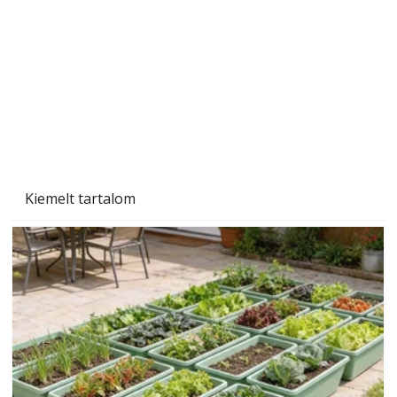
Naptej vagy napolaj? Melyiket válasszuk, és
miben különböznek?
Kiemelt tartalom