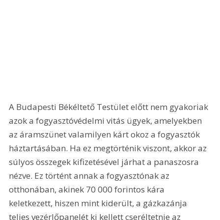
A Budapesti Békéltető Testület előtt nem gyakoriak 
azok a fogyasztóvédelmi vitás ügyek, amelyekben 
az áramszünet valamilyen kárt okoz a fogyasztók 
háztartásában. Ha ez megtörténik viszont, akkor az 
súlyos összegek kifizetésével járhat a panaszosra 
nézve. Ez történt annak a fogyasztónak az 
otthonában, akinek 70 000 forintos kára 
keletkezett, hiszen mint kiderült, a gázkazánja 
teljes vezérlőpanelét ki kellett cseréltetnie az 