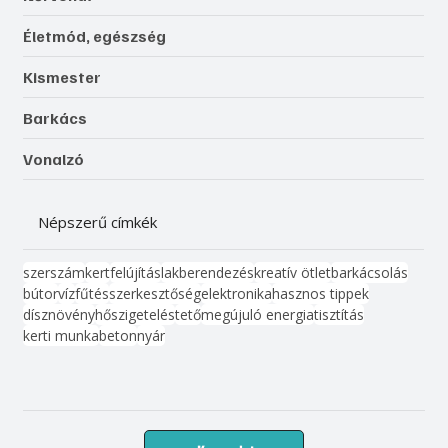
Életmód, egészség
Kismester
Barkács
Vonalzó
Népszerű címkék
szerszám
kert
felújítás
lakberendezés
kreatív ötlet
barkácsolás
bútor
víz
fűtés
szerkesztőség
elektronika
hasznos tippek
dísznövény
hőszigetelés
tető
megújuló energia
tisztítás
kerti munka
beton
nyár