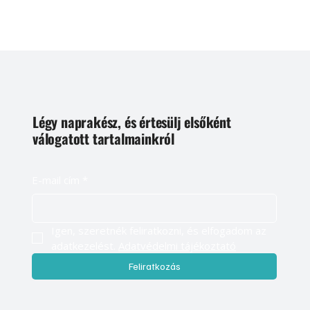
Légy naprakész, és értesülj elsőként
válogatott tartalmainkról
E-mail cím
*
Igen, szeretnék feliratkozni, és elfogadom az 
adatkezelést. 
Adatvédelmi tájékoztató
Feliratkozás