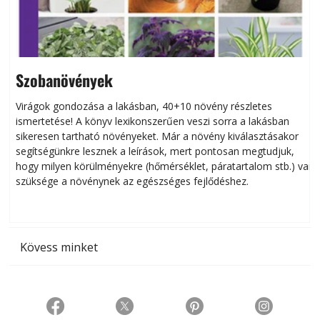
Szobanövények
Virágok gondozása a lakásban, 40+10 növény részletes
ismertetése! A könyv lexikonszerűen veszi sorra a lakásban
s
sikeresen tart­ha­tó növényeket. Már a növény kiválasztásakor
h
segítségünkre lesznek a leírások, mert pontosan megtudjuk,
k
hogy milyen körülményekre (hőmérséklet, páratartalom stb.) van
szüksége a növénynek az egészséges fejlődéshez.
t
Kövess minket