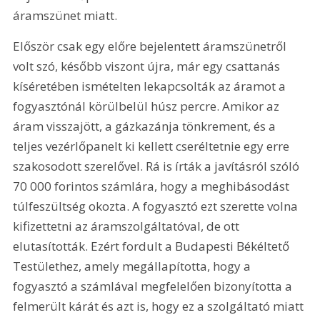
áramszünet miatt.
Először csak egy előre bejelentett áramszünetről 
volt szó, később viszont újra, már egy csattanás 
kíséretében ismételten lekapcsolták az áramot a 
fogyasztónál körülbelül húsz percre. Amikor az 
áram visszajött, a gázkazánja tönkrement, és a 
teljes vezérlőpanelt ki kellett cseréltetnie egy erre 
szakosodott szerelővel. Rá is írták a javításról szóló 
70 000 forintos számlára, hogy a meghibásodást 
túlfeszültség okozta. A fogyasztó ezt szerette volna 
kifizettetni az áramszolgáltatóval, de ott 
elutasították. Ezért fordult a Budapesti Békéltető 
Testülethez, amely megállapította, hogy a 
fogyasztó a számlával megfelelően bizonyította a 
felmerült kárát és azt is, hogy ez a szolgáltató miatt 