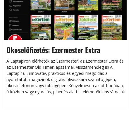
Okoselőfizetés: Ezermester Extra
A Laptapiron elérhetők az Ezermester, az Ezermester Extra és
az Ezermester Old Timer lapszámai, visszamenőleg is! A
Laptapir új, innovatív, praktikus és egyedi megoldás a
L
nyomtatott magazinok digitális olvasására számítógépen,
okostelefonon vagy táblagépen. Kényelmesen az otthonában,
útközben vagy nyaralás, pihenés alatt is elérhetők lapszámaink.
ú
Bárhol, bármikor, akár külföldön élve vagy dolgozva is
B
olvashatók az Ezermester lapszámai. A Laptapir kényelmes
megoldás, mert: – t