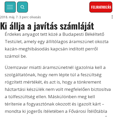
FELIRATKOZÁS
2018. máj. 7.
3 perc olvasás
Ki állja a javítás számláját
Érdekes anyagot tett közé a Budapesti Békéltető 
Testület, amely egy állítólagos áramszünet okozta 
kazán-meghibásodás kapcsán indított perről 
számol be.
Üzemzavar miatti áramszünetnél igazolnia kell a 
szolgáltatónak, hogy nem lépte túl a feszültség 
rögzített mértékét, és azt is, hogy a tönkrement 
háztartási készülék nem volt megfelelően biztosítva 
a túlfeszültség ellen. Máskülönben meg kell 
térítenie a fogyasztónak okozott és igazolt kárt – 
mondta ki jogerős ítéletében a Fővárosi Ítélőtábla 